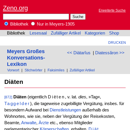
Zeno.org
Erweiterte Suche
Bibliothek
Nur in Meyers-1905
Bibliothek
Lesesaal
Zufälliger Artikel
Kategorien
Shop
DRUCKEN
Meyers Großes
<< Diätarĭus
|
Diatessăron >>
Konversations-
Lexikon
Vorwort
|
Stichwörter
|
Faksimiles
|
Zufälliger Artikel
Diäten
Diäten
(eigentlich
Diëten
, v. lat.
dies
, »Tag«,
[872]
Taggelder
), die tageweise zugebilligte Vergütung, insbes. für
besondern Aufwand bei
Dienstleistungen
außerhalb des
Wohnortes, wie sie, neben der Vergütung der Reisekosten,
Beamte,
Anwalte
,
Ärzte
etc., ebenso Mitglieder
parlamentarischer
Körperschaften
, erhalten.
Diät
,