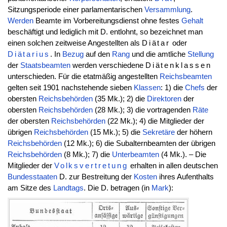
Sitzungsperiode einer parlamentarischen
Versammlung
.
Werden
Beamte im Vorbereitungsdienst ohne festes
Gehalt
beschäftigt und lediglich mit D. entlohnt, so bezeichnet man
einen solchen zeitweise Angestellten als
Diätar
oder
Diätarius
. In
Bezug
auf den
Rang
und die amtliche
Stellung
der
Staatsbeamten
werden verschiedene
Diätenklassen
unterschieden. Für die etatmäßig angestellten
Reichsbeamten
gelten seit 1901 nachstehende sieben
Klassen
: 1) die
Chefs
der
obersten
Reichsbehörden
(35 Mk.); 2) die
Direktoren
der
obersten
Reichsbehörden
(28 Mk.); 3) die vortragenden
Räte
der obersten
Reichsbehörden
(22 Mk.); 4) die Mitglieder der
übrigen
Reichsbehörden
(15 Mk.); 5) die
Sekretäre
der höhern
Reichsbehörden
(12 Mk.); 6) die Subalternbeamten der übrigen
Reichsbehörden
(8 Mk.); 7) die
Unterbeamten
(4 Mk.). – Die
Mitglieder der
Volksvertretung
erhalten in allen deutschen
Bundesstaaten
D. zur Bestreitung der
Kosten
ihres Aufenthalts
am Sitze des
Landtags
. Die D. betragen (in
Mark
):