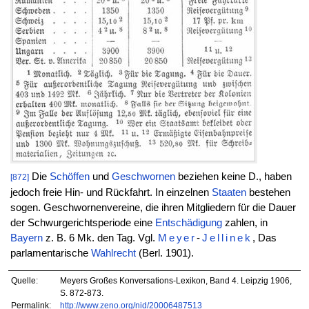
Die
Schöffen
und
Geschwornen
beziehen keine D., haben
[872]
jedoch freie Hin- und Rückfahrt. In einzelnen
Staaten
bestehen
sogen. Geschwornenvereine, die ihren Mitgliedern für die Dauer
der Schwurgerichtsperiode eine
Entschädigung
zahlen, in
Bayern
z. B. 6 Mk. den Tag. Vgl.
Meyer
-
Jellinek
, Das
parlamentarische
Wahlrecht
(Berl. 1901).
Quelle:
Meyers Großes Konversations-Lexikon, Band 4. Leipzig 1906,
S. 872-873.
Permalink:
http://www.zeno.org/nid/20006487513