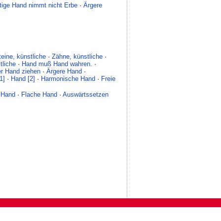
tige Hand nimmt nicht Erbe
·
Ärgere
teine, künstliche
·
Zähne, künstliche
·
tliche
·
Hand muß Hand wahren.
·
r Hand ziehen
·
Ärgere Hand
·
1]
·
Hand [2]
·
Harmonische Hand
·
Freie
 Hand
·
Flache Hand
·
Auswärtssetzen