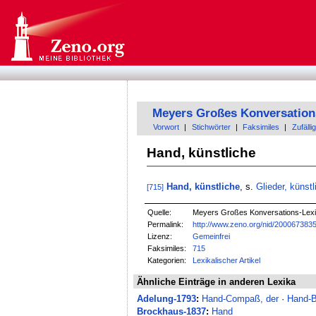
Meyers Großes Konversation
Vorwort
|
Stichwörter
|
Faksimiles
|
Zufällig
Hand, künstliche
Hand, künstliche
, s.
Glieder, künstl
[715]
Quelle:
Meyers Großes Konversations-Lexik
Permalink:
http://www.zeno.org/nid/200067383
Lizenz:
Gemeinfrei
Faksimiles:
715
Kategorien:
Lexikalischer Artikel
Ähnliche Einträge in anderen Lexika
Adelung-1793
:
Hand-Compaß, der
·
Hand-Bi
Brockhaus-1837
:
Hand