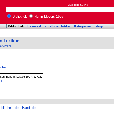
Erweiterte Suche
Bibliothek
Nur in Meyers-1905
Bibliothek
Lesesaal
Zufälliger Artikel
Kategorien
Shop
s-Lexikon
er Artikel
iche
.
on, Band 8. Leipzig 1907, S. 715.
54
bliothek, die
·
Hand, die