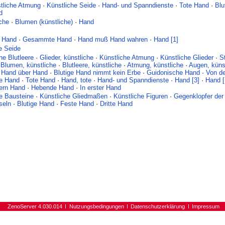
tliche Atmung
·
Künstliche Seide
·
Hand- und Spanndienste
·
Tote Hand
·
Blu
d
che
·
Blumen (künstliche)
·
Hand
e Hand
·
Gesammte Hand
·
Hand muß Hand wahren
·
Hand [1]
e Seide
he Blutleere
·
Glieder, künstliche
·
Künstliche Atmung
·
Künstliche Glieder
·
S
·
Blumen, künstliche
·
Blutleere, künstliche
·
Atmung, künstliche
·
Augen, küns
·
Hand über Hand
·
Blutige Hand nimmt kein Erbe
·
Guidonische Hand
·
Von de
e Hand
·
Tote Hand
·
Hand, tote
·
Hand- und Spanndienste
·
Hand [3]
·
Hand [
gern Hand
·
Hebende Hand
·
In erster Hand
e Bausteine
·
Künstliche Gliedmaßen
·
Künstliche Figuren
·
Gegenklopfer der
seln
·
Blutige Hand
·
Feste Hand
·
Dritte Hand
ZenoServer 4.030.014
Nutzungsbedingungen
Datenschutzerklärung
Impressum