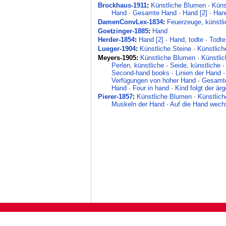
Brockhaus-1911
:
Künstliche Blumen
·
Küns
Hand
·
Gesamte Hand
·
Hand [2]
·
Han
DamenConvLex-1834
:
Feuerzeuge, künstli
Goetzinger-1885
:
Hand
Herder-1854
:
Hand [2]
·
Hand, todte
·
Todt
Lueger-1904
:
Künstliche Steine
·
Künstlich
Meyers-1905:
Künstliche Blumen
·
Künstlic
Perlen, künstliche
·
Seide, künstliche
Second-hand books
·
Linien der Hand
Verfügungen von hoher Hand
·
Gesamt
Hand
·
Four in hand
·
Kind folgt der är
Pierer-1857
:
Künstliche Blumen
·
Künstlich
Muskeln der Hand
·
Auf die Hand wech