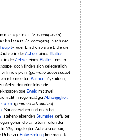
mmengelegt
(
v. conduplicata
),
erknittert
(
v. corrugata
). Nach der
Haupt
-
oder
Endknospe
), die die
roßachse in der
Achsel
eines
Blattes
ht in der
Achsel
eines
Blattes
, das in
knospe, doch finden sich gelegentlich,
Beiknospen
(
gemmae accessoriae
)
keln (die meisten
Palmen
, Zykadeen,
zunächst darunter folgende
pfelknospenlose
Zweig
mit zwei
die nicht in regelmäßiger
Abhängigkeit
ospen
(
gemmae adventitiae
)
n
, Sauerkirschen und auch bei
stehenbleibenden
Stumpfes
gefällter
2]
gen gehen die an ältern Teilen der
egelmäßig angelegten Achselknospen,
er Ruhe zur
Entwickelung
kommen. Je