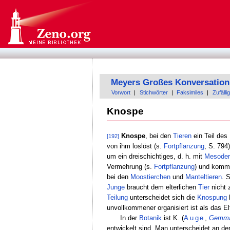
Meyers Großes Konversation
Vorwort
|
Stichwörter
|
Faksimiles
|
Zufällig
Knospe
Knospe
, bei den
Tieren
ein Teil des
[192]
von ihm loslöst (s.
Fortpflanzung
, S. 794
um ein dreischichtiges, d. h. mit
Mesode
Vermehrung (s.
Fortpflanzung
) und kommt
bei den
Moostierchen
und
Manteltieren
. 
Junge
braucht dem elterlichen
Tier
nicht 
Teilung
unterscheidet sich die
Knospung
h
unvollkommener organisiert ist als das Elt
In der
Botanik
ist K. (
Auge
,
Gemm
entwickelt sind. Man unterscheidet an de