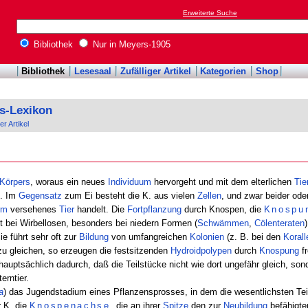
Erweiterte Suche
Bibliothek
Nur in Meyers-1905
Bibliothek
Lesesaal
Zufälliger Artikel
Kategorien
Shop
s-Lexikon
er Artikel
Körpers
, woraus ein neues
Individuum
hervorgeht und mit dem elterlichen
Tie
). Im
Gegensatz
zum Ei besteht die K. aus vielen
Zellen
, und zwar beider ode
rm
versehenes
Tier
handelt. Die
Fortpflanzung
durch Knospen, die
Knospu
 bei Wirbellosen, besonders bei niedern Formen (
Schwämmen
,
Cölenteraten
Sie führt sehr oft zur
Bildung
von umfangreichen
Kolonien
(z. B. bei den
Korall
zu gleichen, so erzeugen die festsitzenden
Hydroidpolypen
durch
Knospung
f
auptsächlich dadurch, daß die Teilstücke nicht wie dort ungefähr gleich, sond
erntier.
a
) das Jugendstadium eines Pflanzensprosses, in dem die wesentlichsten Teil
r K. die
Knospenachse
, die an ihrer
Spitze
den zur
Neubildung
befähigt