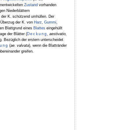
 unentwickelten
Zustand
vorhanden
en Niederblättern
e der K. schützend umhüllen. Der
 Überzug der K. von
Harz
,
Gummi
,
den Blattgrund eines
Blattes
eingehüllt
age der Blätter (
Deckung
,
aestivatio,
g. Bezüglich der erstern unterscheidet
ung
(
ae. valvata
), wenn die Blattränder
übereinander greifen.