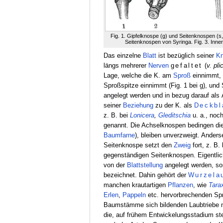
Fig. 1. Gipfelknospe (g) und Seitenknospen (s,
Seitenknospen von Syringa. Fig. 3. Inne
Das einzelne
Blatt
ist bezüglich seiner
Kn
längs mehrerer
Nerven
gefaltet
(
v. pli
Lage, welche die K. am
Sproß
einnimmt, 
Sproßspitze einnimmt (Fig. 1 bei g), und
angelegt werden und in bezug darauf als
seiner
Beziehung
zu der K. als
Deckbl
z. B. bei
Lonicera
,
Gleditschia
u. a., noc
genannt. Die Achselknospen bedingen di
Baumfarne
), bleiben unverzweigt. Ander
Seitenknospe setzt den
Zweig
fort, z. B.
gegenständigen Seitenknospen. Eigentli
von der
Blattstellung
angelegt werden, son
bezeichnet. Dahin gehört der
Wurzela
manchen krautartigen
Pflanzen
, wie
Tara
Erlen
,
Pappeln
etc. hervorbrechenden Sp
Baumstämme sich bildenden Laubtriebe 
die, auf frühem Entwickelungsstadium st