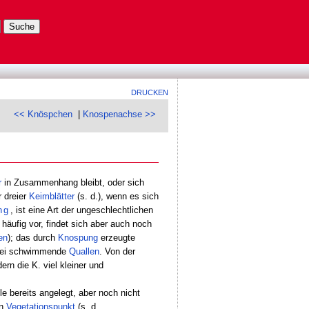
DRUCKEN
<< Knöspchen
|
Knospenachse >>
r
in Zusammenhang bleibt, oder sich
r dreier
Keimblätter
(s. d.), wenn es sich
ng
, ist eine Art der ungeschlechtlichen
) häufig vor, findet sich aber auch noch
en
); das durch
Knospung
erzeugte
rei schwimmende
Quallen
. Von der
ern die K. viel kleiner und
e bereits angelegt, aber noch nicht
en
Vegetationspunkt
(s. d.,