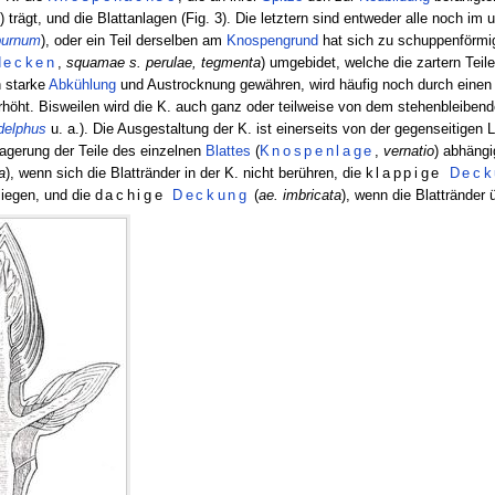
l
) trägt, und die Blattanlagen (Fig. 3). Die letztern sind entweder alle noch im
burnum
), oder ein Teil derselben am
Knospengrund
hat sich zu schuppenförmig
decken
,
squamae s. perulae, tegmenta
) umgebidet, welche die zartern Teil
 starke
Abkühlung
und Austrocknung gewähren, wird häufig noch durch einen
höht. Bisweilen wird die K. auch ganz oder teilweise von dem stehenbleiben
delphus
u. a.). Die Ausgestaltung der K. ist einerseits von der gegenseitigen L
Lagerung der Teile des einzelnen
Blattes
(
Knospenlage
,
vernatio
) abhängi
a
), wenn sich die Blattränder in der K. nicht berühren, die
klappige
Deck
liegen, und die
dachige
Deckung
(
ae. imbricata
), wenn die Blattränder 