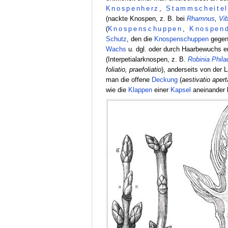
Knospenherz
,
Stammscheite
(nackte Knospen, z. B. bei
Rhamnus
,
Vi
(
Knospenschuppen
,
Knospen
Schutz
, den die
Knospenschuppen
gegen
Wachs
u. dgl. oder durch Haarbewuchs er
(Interpetialarknospen, z. B.
Robinia
Phila
foliatio, praefoliatio
), anderseits von der 
man die offene
Deckung
(
aestivatio apert
wie die
Klappen
einer
Kapsel
aneinander 