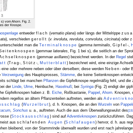
 s) vom Ahorn. Fig. 2.
res der Knospe.
ospenlage
entweder
flach
(
vernatio plana
) oder längs der Mittelrippe
zusa
cata
), verschieden
gerollt
(
v. involuta, revoluta, convoluta, circinata
) oder
z
unterscheidet man die
Terminalknospe
(
gemma terminalis
,
Gipfel
-,
Seitenknospen
(
gemmae
laterales
, Fig. 1 bei s), die seitlich an der Sp
Achselknospen
(
gemmae axillares
) bezeichnet werden. In der
Regel
ste
att
(
Trag
-,
Stütz
-,
Mutterblatt
) bezeichnet wird, eine einzige Achsel
h eine oder mehrere neben oder über derselben; diese werden
Neben
- oder
e
Verzweigung
des Hauptsprosses,
Stämme
, die keine Seitenknospen entwic
seits schlägt bei manchen
Pflanzen
die Gipfelknospe regelmäßig fehl, und die 
 bei der
Linde
,
Ulme
, Heinbuche,
Haselnuß
; bei
Syringa
(Fig. 2) endigt der gi
che Gipfelknospen haben z. B.
Eiche
, Roßkastanie,
Pappel
,
Ahorn
. Knospen, 
dern regellos an ältern Pflanzenteilen auftreten, werden als
Adventivkn
usschlag
(
Wurzelbrut
), d. h. Knospen, die an den
Wurzeln
von
Pappel
xacum
,
Sonchus
u. a., auftreten. Auch die aus dem Überwallungswulst des
[19
rosse (
Stockausschlag
) sind auf
Adventivknospen
zurückzuführen. Dage
meist aus
schlafenden
Augen
(
Schlafaugen
) hervor, d. h. aus r
ehen bleibend, von der Stammrinde überwallt wurden und erst nach jahrelang