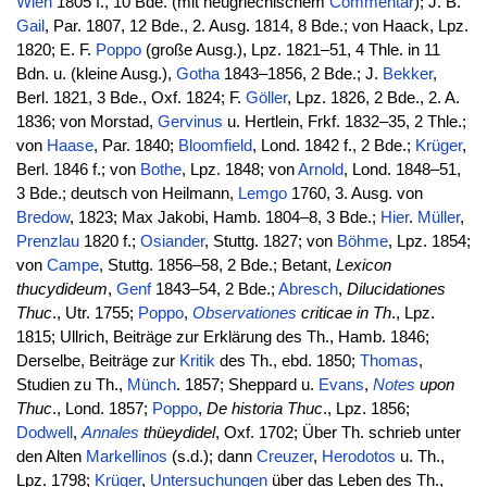
Wien
1805 f., 10 Bde. (mit neugriechischem
Commentar
); J. B.
Gail
, Par. 1807, 12 Bde., 2. Ausg. 1814, 8 Bde.; von Haack, Lpz.
1820; E. F.
Poppo
(große Ausg.), Lpz. 1821–51, 4 Thle. in 11
Bdn. u. (kleine Ausg.),
Gotha
1843–1856, 2 Bde.; J.
Bekker
,
Berl. 1821, 3 Bde., Oxf. 1824; F.
Göller
, Lpz. 1826, 2 Bde., 2. A.
1836; von Morstad,
Gervinus
u. Hertlein, Frkf. 1832–35, 2 Thle.;
von
Haase
, Par. 1840;
Bloomfield
, Lond. 1842 f., 2 Bde.;
Krüger
,
Berl. 1846 f.; von
Bothe
, Lpz. 1848; von
Arnold
, Lond. 1848–51,
3 Bde.; deutsch von Heilmann,
Lemgo
1760, 3. Ausg. von
Bredow
, 1823; Max Jakobi, Hamb. 1804–8, 3 Bde.;
Hier
.
Müller
,
Prenzlau
1820 f.;
Osiander
, Stuttg. 1827; von
Böhme
, Lpz. 1854;
von
Campe
, Stuttg. 1856–58, 2 Bde.; Betant,
Lexicon
thucydideum
,
Genf
1843–54, 2 Bde.;
Abresch
,
Dilucidationes
Thuc
., Utr. 1755;
Poppo
,
Observationes
criticae in Th
., Lpz.
1815; Ullrich, Beiträge zur Erklärung des Th., Hamb. 1846;
Derselbe, Beiträge zur
Kritik
des Th., ebd. 1850;
Thomas
,
Studien zu Th.,
Münch
. 1857; Sheppard u.
Evans
,
Notes
upon
Thuc
., Lond. 1857;
Poppo
,
De historia Thuc
., Lpz. 1856;
Dodwell
,
Annales
thüeydidel
, Oxf. 1702; Über Th. schrieb unter
den Alten
Markellinos
(s.d.); dann
Creuzer
,
Herodotos
u. Th.,
Lpz. 1798;
Krüger
,
Untersuchungen
über das Leben des Th.,