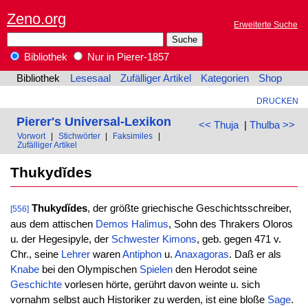
Zeno.org
Erweiterte Suche
Bibliothek
Nur in Pierer-1857
Bibliothek
Lesesaal
Zufälliger Artikel
Kategorien
Shop
DRUCKEN
Pierer's Universal-Lexikon
<< Thuja
|
Thulba >>
Vorwort
|
Stichwörter
|
Faksimiles
|
Zufälliger Artikel
Thukydĭdes
Thukydĭdes
, der größte griechische Geschichtsschreiber,
[556]
aus dem attischen
Demos
Halimus
, Sohn des Thrakers Oloros
u. der Hegesipyle, der
Schwester
Kimons
, geb. gegen 471 v.
Chr., seine
Lehrer
waren
Antiphon
u.
Anaxagoras
. Daß er als
Knabe
bei den Olympischen
Spielen
den Herodot seine
Geschichte
vorlesen hörte, gerührt davon weinte u. sich
vornahm selbst auch Historiker zu werden, ist eine bloße
Sage
.