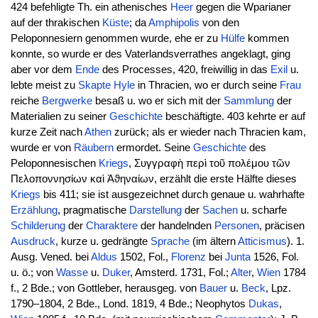
424 befehligte Th. ein athenisches
Heer
gegen die Wparianer
auf der thrakischen
Küste
; da
Amphipolis
von den
Peloponnesiern genommen wurde, ehe er zu
Hülfe
kommen
konnte, so wurde er des Vaterlandsverrathes angeklagt, ging
aber vor dem
Ende
des Processes, 420, freiwillig in das
Exil
u.
lebte meist zu
Skapte Hyle
in Thracien, wo er durch seine
Frau
reiche
Bergwerke
besaß u. wo er sich mit der
Sammlung
der
Materialien zu seiner
Geschichte
beschäftigte. 403 kehrte er auf
kurze Zeit nach
Athen
zurück; als er wieder nach Thracien kam,
wurde er von
Räubern
ermordet. Seine
Geschichte
des
Peloponnesischen
Kriegs
, Συγγραφὴ περὶ τοῦ πολέμου τῶν
Πελοποννησίων καὶ Ἀϑηναίων, erzählt die erste Hälfte dieses
Kriegs
bis 411; sie ist ausgezeichnet durch genaue u. wahrhafte
Erzählung
, pragmatische
Darstellung
der
Sachen
u. scharfe
Schilderung
der
Charaktere
der handelnden
Personen
, präcisen
Ausdruck
, kurze u. gedrängte
Sprache
(im ältern
Atticismus
). 1.
Ausg. Vened. bei
Aldus
1502, Fol.,
Florenz
bei
Junta
1526, Fol.
u. ö.; von
Wasse
u.
Duker
, Amsterd. 1731, Fol.;
Alter
,
Wien
1784
f., 2 Bde.; von Gottleber, herausgeg. von
Bauer
u.
Beck
, Lpz.
1790–1804, 2 Bde., Lond. 1819, 4 Bde.; Neophytos
Dukas
,