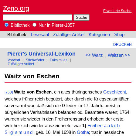
Zeno.org
Erweiterte Suche
Bibliothek
Nur in Pierer-1857
Bibliothek
Lesesaal
Zufälliger Artikel
Kategorien
Shop
DRUCKEN
Pierer's Universal-Lexikon
<< Waitz
|
Waitzen >>
Vorwort
|
Stichwörter
|
Faksimiles
|
Zufälliger Artikel
Waitz von Eschen
Waitz von Eschen
, ein altes thüringensches
Geschlecht
,
[760]
welches früher reich begütert, aber durch die Kriegscalamitäten
so verarmt war, daß sich die Glieder im 17. Jahrh. meist in
bürgerlichen Verhältnissen befanden od. Beamtete waren; 1764
wurden sie wieder in den Freiherrenstand erhoben; der erste,
welcher sich wieder auszeichnete, war
1)
Freiherr
Jakob
Sigismund
, geb. 16. Mai 1698 in
Gotha
; trat in hessische