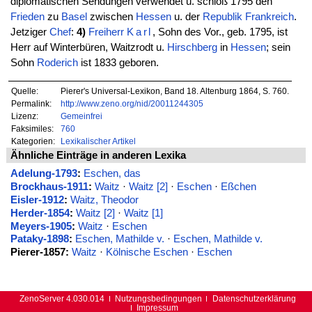
diplomatischen Sendungen verwendet u. schloß 1795 den
Frieden
zu
Basel
zwischen
Hessen
u. der
Republik
Frankreich
.
Jetziger
Chef
:
4)
Freiherr
Karl
, Sohn des Vor., geb. 1795, ist
Herr auf Winterbüren, Waitzrodt u.
Hirschberg
in
Hessen
; sein
Sohn
Roderich
ist 1833 geboren.
Quelle:
Pierer's Universal-Lexikon, Band 18. Altenburg 1864, S. 760.
Permalink:
http://www.zeno.org/nid/20011244305
Lizenz:
Gemeinfrei
Faksimiles:
760
Kategorien:
Lexikalischer Artikel
Ähnliche Einträge in anderen Lexika
Adelung-1793
:
Eschen, das
Brockhaus-1911
:
Waitz
·
Waitz [2]
·
Eschen
·
Eßchen
Eisler-1912
:
Waitz, Theodor
Herder-1854
:
Waitz [2]
·
Waitz [1]
Meyers-1905
:
Waitz
·
Eschen
Pataky-1898
:
Eschen, Mathilde v.
·
Eschen, Mathilde v.
Pierer-1857:
Waitz
·
Kölnische Eschen
·
Eschen
ZenoServer 4.030.014
Nutzungsbedingungen
Datenschutzerklärung
Impressum