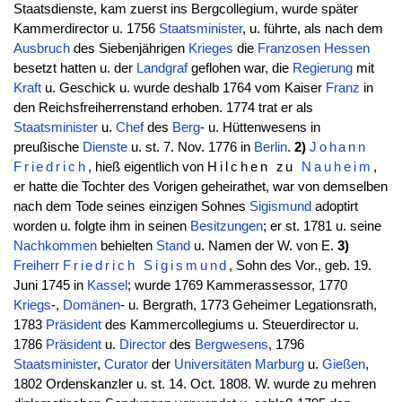
Staatsdienste, kam zuerst ins Bergcollegium, wurde später
Kammerdirector u. 1756
Staatsminister
, u. führte, als nach dem
Ausbruch
des Siebenjährigen
Krieges
die
Franzosen
Hessen
besetzt hatten u. der
Landgraf
geflohen war, die
Regierung
mit
Kraft
u. Geschick u. wurde deshalb 1764 vom Kaiser
Franz
in
den Reichsfreiherrenstand erhoben. 1774 trat er als
Staatsminister
u.
Chef
des
Berg
- u. Hüttenwesens in
preußische
Dienste
u. st. 7. Nov. 1776 in
Berlin
.
2)
Johann
Friedrich
, hieß eigentlich von
Hilchen zu
Nauheim
,
er hatte die Tochter des Vorigen geheirathet, war von demselben
nach dem Tode seines einzigen Sohnes
Sigismund
adoptirt
worden u. folgte ihm in seinen
Besitzungen
; er st. 1781 u. seine
Nachkommen
behielten
Stand
u. Namen der W. von E.
3)
Freiherr
Friedrich
Sigismund
, Sohn des Vor., geb. 19.
Juni 1745 in
Kassel
; wurde 1769 Kammerassessor, 1770
Kriegs
-,
Domänen
- u. Bergrath, 1773 Geheimer Legationsrath,
1783
Präsident
des Kammercollegiums u. Steuerdirector u.
1786
Präsident
u.
Director
des
Bergwesens
, 1796
Staatsminister
,
Curator
der
Universitäten
Marburg
u.
Gießen
,
1802 Ordenskanzler u. st. 14. Oct. 1808. W. wurde zu mehren