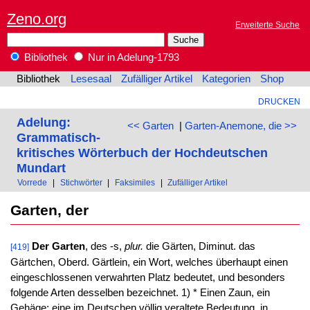
Zeno.org
Erweiterte Suche
Bibliothek
Nur in Adelung-1793
Bibliothek
Lesesaal
Zufälliger Artikel
Kategorien
Shop
DRUCKEN
Adelung:
<< Garten
|
Garten-Anemone, die >>
Grammatisch-
kritisches Wörterbuch der Hochdeutschen
Mundart
Vorrede
|
Stichwörter
|
Faksimiles
|
Zufälliger Artikel
Garten, der
Der Garten
, des -s,
plur.
die Gärten, Diminut. das
[419]
Gärtchen, Oberd. Gärtlein, ein Wort, welches überhaupt einen
eingeschlossenen verwahrten Platz bedeutet, und besonders
folgende Arten desselben bezeichnet. 1) * Einen Zaun, ein
Gehäge; eine im Deutschen völlig veraltete Bedeutung, in