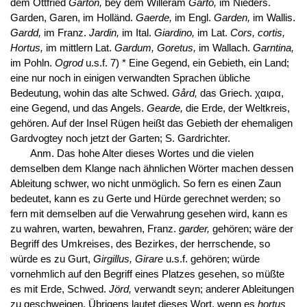
dem Ottfried
Garton,
bey dem Willeram
Garto,
im Nieders.
Garden, Garen, im Holländ.
Gaerde,
im Engl.
Garden,
im Wallis.
Gardd,
im Franz.
Jardin,
im Ital.
Giardino,
im Lat.
Cors, cortis,
Hortus,
im mittlern Lat.
Gardum, Goretus,
im Wallach.
Garntina,
im Pohln.
Ogrod
u.s.f. 7) * Eine Gegend, ein Gebieth, ein Land;
eine nur noch in einigen verwandten Sprachen übliche
Bedeutung, wohin das alte Schwed.
Gård,
das Griech. χαιρα,
eine Gegend, und das Angels.
Gearde,
die Erde, der Weltkreis,
gehören. Auf der Insel Rügen heißt das Gebieth der ehemaligen
Gardvogtey noch jetzt der Garten; S. Gardrichter.
Anm. Das hohe Alter dieses Wortes und die vielen
demselben dem Klange nach ähnlichen Wörter machen dessen
Ableitung schwer, wo nicht unmöglich. So fern es einen Zaun
bedeutet, kann es zu Gerte und Hürde gerechnet werden; so
fern mit demselben auf die Verwahrung gesehen wird, kann es
zu wahren, warten, bewahren, Franz.
garder,
gehören; wäre der
Begriff des Umkreises, des Bezirkes, der herrschende, so
würde es zu Gurt,
Girgillus, Girare
u.s.f. gehören; würde
vornehmlich auf den Begriff eines Platzes gesehen, so müßte
es mit Erde, Schwed.
Jörd,
verwandt seyn; anderer Ableitungen
zu geschweigen. Übrigens lautet dieses Wort, wenn es
hortus