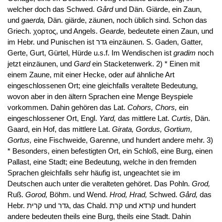
welcher doch das Schwed.
Gård
und Dän. Giärde, ein Zaun,
und
gaerda,
Dän. giärde, zäunen, noch üblich sind. Schon das
Griech. χορτος, und Angels.
Gearde,
bedeutete einen Zaun, und
im Hebr. und Punischen ist גדר einzäunen. S. Gaden, Gatter,
Gerte, Gurt, Gürtel, Hürde u.s.f. Im Wendischen ist
gradim
noch
jetzt einzäunen, und
Gard
ein Stacketenwerk. 2) * Einen mit
einem Zaune, mit einer Hecke, oder auf ähnliche Art
eingeschlossenen Ort; eine gleichfalls veraltete Bedeutung,
wovon aber in den ältern Sprachen eine Menge Beyspiele
vorkommen. Dahin gehören das Lat.
Cohors, Chors,
ein
eingeschlossener Ort, Engl.
Yard,
das mittlere Lat.
Curtis,
Dän.
Gaard, ein Hof, das mittlere Lat.
Girata, Gordus, Gortium,
Gortus,
eine Fischweide, Garenne, und hundert andere mehr. 3)
* Besonders, einen befestigten Ort, ein Schloß, eine Burg, einen
Pallast, eine Stadt; eine Bedeutung, welche in den fremden
Sprachen gleichfalls sehr häufig ist, ungeachtet sie im
Deutschen auch unter die veralteten gehöret. Das Pohln.
Grod,
Ruß.
Gorod,
Böhm. und Wend.
Hrod, Hrad,
Schwed.
Gård,
das
Hebr. קרית und גדר, das Chald. קרת und קרדא und hundert
andere bedeuten theils eine Burg, theils eine Stadt. Dahin