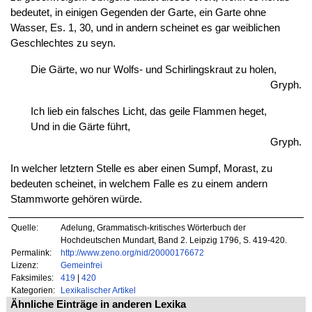
bedeutet, in einigen Gegenden der Garte, ein Garte ohne
Wasser, Es. 1, 30, und in andern scheinet es gar weiblichen
Geschlechtes zu seyn.
Die Gärte, wo nur Wolfs- und Schirlingskraut zu holen,
Gryph.
Ich lieb ein falsches Licht, das geile Flammen heget,
Und in die Gärte führt,
Gryph.
In welcher letztern Stelle es aber einen Sumpf, Morast, zu
bedeuten scheinet, in welchem Falle es zu einem andern
Stammworte gehören würde.
Quelle:
Adelung, Grammatisch-kritisches Wörterbuch der
Hochdeutschen Mundart, Band 2. Leipzig 1796, S. 419-420.
Permalink:
http://www.zeno.org/nid/20000176672
Lizenz:
Gemeinfrei
Faksimiles:
419
|
420
Kategorien:
Lexikalischer Artikel
Ähnliche Einträge in anderen Lexika