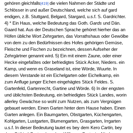
gehören gleichfalls
die vielen Nahmen der Städte und
[419]
Schlösser in und außer Deutschland, welche sich auf gard
endigen, z.B. Stuttgard, Belgard, Stargard, u.s.f. S. Gardrichter.
4) * Ein Haus, welche Bedeutung das Goth.
Gards
und Dän.
Gaard hat. Aus der Deutschen Sprache gehöret hierher das an
Höfen übliche Wort Zehrgarten, das Vorrathshaus oder Gewölbe
von dem zu den Bedürfnissen des Hofes gehörigen Gemüse,
Fleische und Fischen zu bezeichnen, dessen Aufseher der
Zehrgärtner genannt wird. 5) Ein mit einem Zaune, oder einer
Hecke eingefaßtes oder befriedigtes Stück Acker, Nieders. ein
Kamp, und wenn es Graseland ist, eine Wörde, Wuurte. In
diesem Verstande ist ein Eichelgarten oder Eichelkamp, ein
zum Anfluge junger Eichen eingehägtes Stück Feldes. S.
Gartenfeld, Gartenrecht, Gartine und Wörde. 6) In der engsten
und üblichsten Bedeutung, ein befriedigtes Stück Landes, worin
allerley Gewächse so wohl zum Nutzen, als zum Vergnügen
gebauet werden. Einen Garten hinter dem Hause haben. Einen
Garten anlegen. Ein Baumgarten, Obstgarten, Küchengarten,
Kohlgarten, Lustgarten, Blumengarten, Grasgarten, Irrgarten
u.s.f. In dieser Bedeutung lautet es bey dem Kero
Cartin,
bey