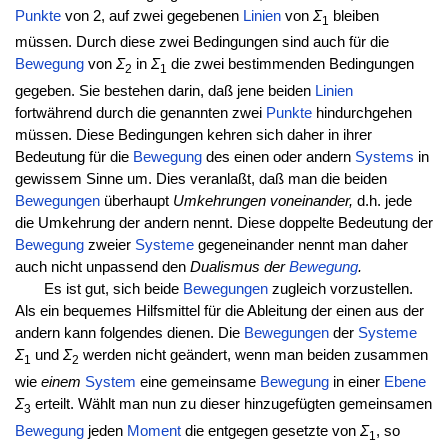
Punkte
von 2, auf zwei gegebenen
Linien
von
Σ
bleiben
1
müssen. Durch diese zwei Bedingungen sind auch für die
Bewegung
von
Σ
in
Σ
die zwei bestimmenden Bedingungen
2
1
gegeben. Sie bestehen darin, daß jene beiden
Linien
fortwährend durch die genannten zwei
Punkte
hindurchgehen
müssen. Diese Bedingungen kehren sich daher in ihrer
Bedeutung für die
Bewegung
des einen oder andern
Systems
in
gewissem Sinne um. Dies veranlaßt, daß man die beiden
Bewegungen
überhaupt
Umkehrungen voneinander,
d.h. jede
die Umkehrung der andern nennt. Diese doppelte Bedeutung der
Bewegung
zweier
Systeme
gegeneinander nennt man daher
auch nicht unpassend den
Dualismus
der
Bewegung
.
Es ist gut, sich beide
Bewegungen
zugleich vorzustellen.
Als ein bequemes Hilfsmittel für die Ableitung der einen aus der
andern kann folgendes dienen. Die
Bewegungen
der
Systeme
Σ
und
Σ
werden nicht geändert, wenn man beiden zusammen
1
2
wie
einem
System
eine gemeinsame
Bewegung
in einer
Ebene
Σ
erteilt. Wählt man nun zu dieser hinzugefügten gemeinsamen
3
Bewegung
jeden
Moment
die entgegen gesetzte von
Σ
, so
1