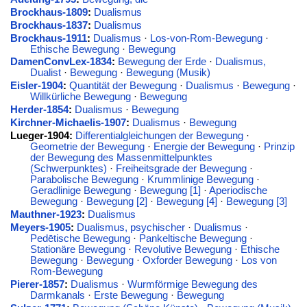
Brockhaus-1809
:
Dualismus
Brockhaus-1837
:
Dualismus
Brockhaus-1911
:
Dualismus
·
Los-von-Rom-Bewegung
·
Ethische Bewegung
·
Bewegung
DamenConvLex-1834
:
Bewegung der Erde
·
Dualismus,
Dualist
·
Bewegung
·
Bewegung (Musik)
Eisler-1904
:
Quantität der Bewegung
·
Dualismus
·
Bewegung
·
Willkürliche Bewegung
·
Bewegung
Herder-1854
:
Dualismus
·
Bewegung
Kirchner-Michaelis-1907
:
Dualismus
·
Bewegung
Lueger-1904:
Differentialgleichungen der Bewegung
·
Geometrie der Bewegung
·
Energie der Bewegung
·
Prinzip
der Bewegung des Massenmittelpunktes
(Schwerpunktes)
·
Freiheitsgrade der Bewegung
·
Parabolische Bewegung
·
Krummlinige Bewegung
·
Geradlinige Bewegung
·
Bewegung [1]
·
Aperiodische
Bewegung
·
Bewegung [2]
·
Bewegung [4]
·
Bewegung [3]
Mauthner-1923
:
Dualismus
Meyers-1905
:
Dualismus, psychischer
·
Dualismus
·
Pedētische Bewegung
·
Pankeltische Bewegung
·
Stationäre Bewegung
·
Revolutive Bewegung
·
Ethische
Bewegung
·
Bewegung
·
Oxforder Bewegung
·
Los von
Rom-Bewegung
Pierer-1857
:
Dualismus
·
Wurmförmige Bewegung des
Darmkanals
·
Erste Bewegung
·
Bewegung