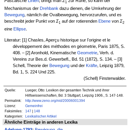
Pascal
sche
Linien
; bringt man
Σ
zur Ruhe, so kann der
1
Mechanismus der
Drehbank
dazu dienen, die Umkehrung der
Bewegung
, nämlich die Ovalbewegung, hervorzurufen, und es
beschreibt jeder Punkt von
Σ
auf der rotierenden
Ebene
von
Σ
1
2
eine
Ellipse
.
Literatur: [1] Chasles, Aperçu historique sur l'origine et le
développement des méthodes en géometrie, Paris 1875, S.
408. – [2] Aronhold, Kinematische
Geometrie
, Verh. d.
Vereins zur Bes.d. Gewerbefl., Bd. 51 (1872), S. 134. – [3]
Schell, Theorie der
Bewegung
und der
Kräfte
, Leipzig 1879,
Bd. 1, S. 224 Und 225.
(Schell) Finsterwalder.
Quelle:
Lueger, Otto: Lexikon der gesamten Technik und ihrer
Hilfswissenschaften, Bd. 3 Stuttgart, Leipzig 1906., S. 147-148.
Permalink:
http://www.zeno.org/nid/20006001394
Lizenz:
Gemeinfrei
Faksimiles:
147
|
148
Kategorien:
Lexikalischer Artikel
Ähnliche Einträge in anderen Lexika
Adelung-1793
:
Bewègung, die