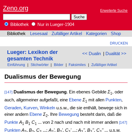
Zeno.org
Erweiterte Suche
Bibliothek
Nur in Lueger-1904
Bibliothek
Lesesaal
Zufälliger Artikel
Kategorien
Shop
DRUCKEN
Lueger: Lexikon der
<< Dualin
|
Dualität >>
gesamten Technik
Einführung
|
Stichwörter
|
Bilder
|
Faksimiles
|
Zufälliger Artikel
Dualismus der Bewegung
Dualismus der Bewegung
. Ein ebenes Gebilde
Σ
, oder
[147]
1
auch, allgemeiner aufgefaßt, eine
Ebene
Σ
mit allen
Punkten
,
1
Geraden
,
Kurven
,
Winkeln
u.s.w., die sie enthält, bewege sich in
einer andern
Ebene
Σ
. Ihre
Bewegung
besteht darin, daß die
2
Punkte
A
B
C
... von 2 nach und nach mit immer andern
[147]
1
1
1
Punkten
A
,
B
,
C
...;
A
', B
', C
' ...; A
'', B
'', C
'' ...
u.s.w.
2
2
2
2
2
2
2
2
2