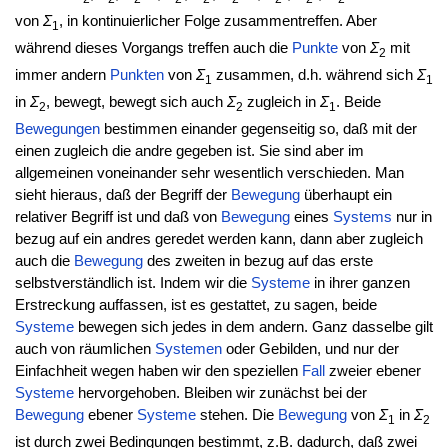
von
Σ
, in kontinuierlicher Folge zusammentreffen. Aber
1
während dieses Vorgangs treffen auch die
Punkte
von
Σ
mit
2
immer andern
Punkten
von
Σ
zusammen, d.h. während sich
Σ
1
1
in
Σ
, bewegt, bewegt sich auch
Σ
zugleich in
Σ
. Beide
2
2
1
Bewegungen
bestimmen einander gegenseitig so, daß mit der
einen zugleich die andre gegeben ist. Sie sind aber im
allgemeinen voneinander sehr wesentlich verschieden. Man
sieht hieraus, daß der Begriff der
Bewegung
überhaupt ein
relativer Begriff ist und daß von
Bewegung
eines
Systems
nur in
bezug auf ein andres geredet werden kann, dann aber zugleich
auch die
Bewegung
des zweiten in bezug auf das erste
selbstverständlich ist. Indem wir die
Systeme
in ihrer ganzen
Erstreckung auffassen, ist es gestattet, zu sagen, beide
Systeme
bewegen sich jedes in dem andern. Ganz dasselbe gilt
auch von räumlichen
Systemen
oder Gebilden, und nur der
Einfachheit wegen haben wir den speziellen
Fall
zweier ebener
Systeme
hervorgehoben. Bleiben wir zunächst bei der
Bewegung
ebener
Systeme
stehen. Die
Bewegung
von
Σ
in
Σ
1
2
ist durch zwei Bedingungen bestimmt, z.B. dadurch, daß zwei