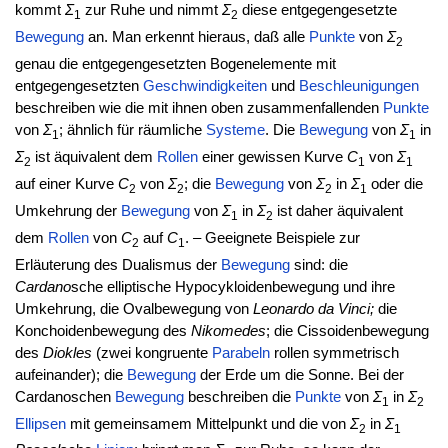
kommt
Σ
zur Ruhe und nimmt
Σ
diese entgegengesetzte
1
2
Bewegung
an. Man erkennt hieraus, daß alle
Punkte
von
Σ
2
genau die entgegengesetzten Bogenelemente mit
entgegengesetzten
Geschwindigkeiten
und
Beschleunigungen
beschreiben wie die mit ihnen oben zusammenfallenden
Punkte
von
Σ
; ähnlich für räumliche
Systeme
. Die
Bewegung
von
Σ
in
1
1
Σ
ist äquivalent dem
Rollen
einer gewissen Kurve
C
von
Σ
2
1
1
auf einer Kurve
C
von
Σ
; die
Bewegung
von
Σ
in
Σ
oder die
2
2
2
1
Umkehrung der
Bewegung
von
Σ
in
Σ
ist daher äquivalent
1
2
dem
Rollen
von
C
auf
C
.
–
Geeignete Beispiele zur
2
1
Erläuterung des Dualismus der
Bewegung
sind: die
Cardano
sche elliptische Hypocykloidenbewegung und ihre
Umkehrung, die Ovalbewegung von
Leonardo da Vinci;
die
Konchoidenbewegung des
Nikomedes
; die Cissoidenbewegung
des
Diokles
(zwei kongruente
Parabeln
rollen symmetrisch
aufeinander); die
Bewegung
der Erde um die Sonne. Bei der
Cardanoschen
Bewegung
beschreiben die
Punkte
von
Σ
in
Σ
1
2
Ellipsen
mit gemeinsamem Mittelpunkt und die von
Σ
in
Σ
2
1