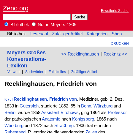
Zeno.org
Erweiterte Suche
Bibliothek
Nur in Meyers-1905
Bibliothek
Lesesaal
Zufälliger Artikel
Kategorien
Shop
DRUCKEN
Meyers Großes
<< Recklinghausen
|
Recknitz >>
Konversations-
Lexikon
Vorwort
|
Stichwörter
|
Faksimiles
|
Zufälliger Artikel
Recklinghausen, Friedrich von
Recklinghausen, Friedrich von
, Mediziner, geb. 2. Dez.
[675]
1833 in
Gütersloh
, studierte 1852–55 in
Bonn
,
Würzburg
und
Berlin
, wurde 1858
Assistent
Virchows
, ging 1864 als
Professor
der pathologischen
Anatomie
nach
Königsberg
, 1865 nach
Würzburg
und 1872 nach
Straßburg
. 1906 trat er in den
Ruhestand
. R. entdeckte die wandernden
Zellen
des