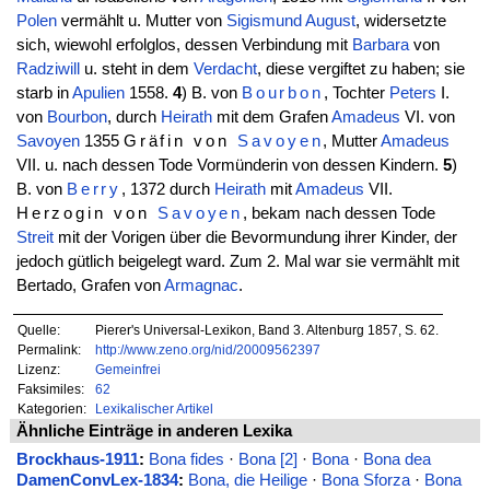
Polen
vermählt u. Mutter von
Sigismund
August
, widersetzte
sich, wiewohl erfolglos, dessen Verbindung mit
Barbara
von
Radziwill
u. steht in dem
Verdacht
, diese vergiftet zu haben; sie
starb in
Apulien
1558.
4
) B. von
Bourbon
, Tochter
Peters
I.
von
Bourbon
, durch
Heirath
mit dem Grafen
Amadeus
VI. von
Savoyen
1355
Gräfin von
Savoyen
, Mutter
Amadeus
VII. u. nach dessen Tode Vormünderin von dessen Kindern.
5
)
B. von
Berry
, 1372 durch
Heirath
mit
Amadeus
VII.
Herzogin von
Savoyen
, bekam nach dessen Tode
Streit
mit der Vorigen über die Bevormundung ihrer Kinder, der
jedoch gütlich beigelegt ward. Zum 2. Mal war sie vermählt mit
Bertado, Grafen von
Armagnac
.
Quelle:
Pierer's Universal-Lexikon, Band 3. Altenburg 1857, S. 62.
Permalink:
http://www.zeno.org/nid/20009562397
Lizenz:
Gemeinfrei
Faksimiles:
62
Kategorien:
Lexikalischer Artikel
Ähnliche Einträge in anderen Lexika
Brockhaus-1911
:
Bona fides
·
Bona [2]
·
Bona
·
Bona dea
DamenConvLex-1834
:
Bona, die Heilige
·
Bona Sforza
·
Bona