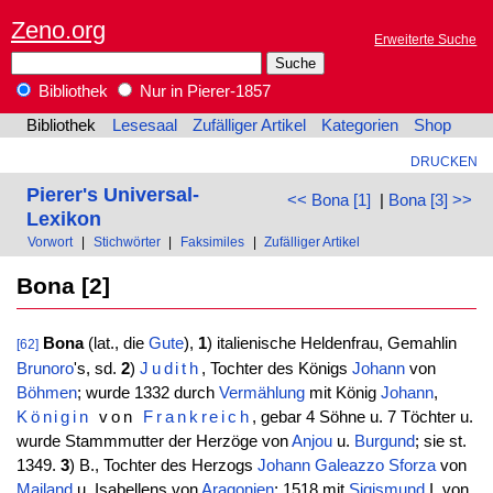
Zeno.org
Erweiterte Suche
Bibliothek
Nur in Pierer-1857
Bibliothek
Lesesaal
Zufälliger Artikel
Kategorien
Shop
DRUCKEN
Pierer's Universal-
<< Bona [1]
|
Bona [3] >>
Lexikon
Vorwort
|
Stichwörter
|
Faksimiles
|
Zufälliger Artikel
Bona [2]
Bona
(lat., die
Gute
),
1
) italienische Heldenfrau, Gemahlin
[62]
Brunoro
's, sd.
2
)
Judith
, Tochter des Königs
Johann
von
Böhmen
; wurde 1332 durch
Vermählung
mit König
Johann
,
Königin
von
Frankreich
, gebar 4 Söhne u. 7 Töchter u.
wurde Stammmutter der Herzöge von
Anjou
u.
Burgund
; sie st.
1349.
3
) B., Tochter des Herzogs
Johann
Galeazzo
Sforza
von
Mailand
u. Isabellens von
Aragonien
; 1518 mit
Sigismund
I. von