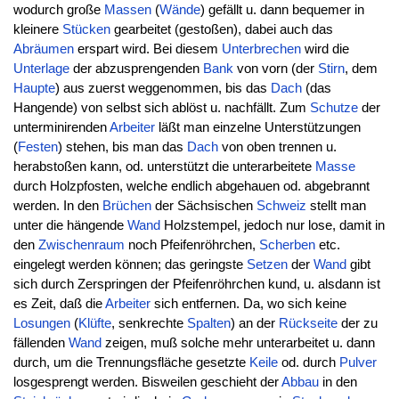
wodurch große
Massen
(
Wände
) gefällt u. dann bequemer in
kleinere
Stücken
gearbeitet (gestoßen), dabei auch das
Abräumen
erspart wird. Bei diesem
Unterbrechen
wird die
Unterlage
der abzusprengenden
Bank
von vorn (der
Stirn
, dem
Haupte
) aus zuerst weggenommen, bis das
Dach
(das
Hangende) von selbst sich ablöst u. nachfällt. Zum
Schutze
der
unterminirenden
Arbeiter
läßt man einzelne Unterstützungen
(
Festen
) stehen, bis man das
Dach
von oben trennen u.
herabstoßen kann, od. unterstützt die unterarbeitete
Masse
durch Holzpfosten, welche endlich abgehauen od. abgebrannt
werden. In den
Brüchen
der Sächsischen
Schweiz
stellt man
unter die hängende
Wand
Holzstempel, jedoch nur lose, damit in
den
Zwischenraum
noch Pfeifenröhrchen,
Scherben
etc.
eingelegt werden können; das geringste
Setzen
der
Wand
gibt
sich durch Zerspringen der Pfeifenröhrchen kund, u. alsdann ist
es Zeit, daß die
Arbeiter
sich entfernen. Da, wo sich keine
Losungen
(
Klüfte
, senkrechte
Spalten
) an der
Rückseite
der zu
fällenden
Wand
zeigen, muß solche mehr unterarbeitet u. dann
durch, um die Trennungsfläche gesetzte
Keile
od. durch
Pulver
losgesprengt werden. Bisweilen geschieht der
Abbau
in den