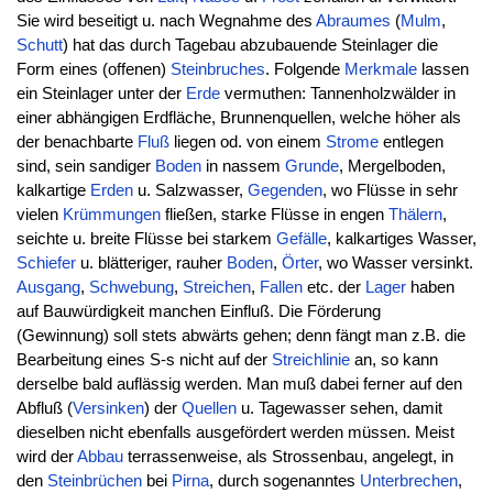
Sie wird beseitigt u. nach Wegnahme des
Abraumes
(
Mulm
,
Schutt
) hat das durch Tagebau abzubauende Steinlager die
Form eines (offenen)
Steinbruches
. Folgende
Merkmale
lassen
ein Steinlager unter der
Erde
vermuthen: Tannenholzwälder in
einer abhängigen Erdfläche, Brunnenquellen, welche höher als
der benachbarte
Fluß
liegen od. von einem
Strome
entlegen
sind, sein sandiger
Boden
in nassem
Grunde
, Mergelboden,
kalkartige
Erden
u. Salzwasser,
Gegenden
, wo Flüsse in sehr
vielen
Krümmungen
fließen, starke Flüsse in engen
Thälern
,
seichte u. breite Flüsse bei starkem
Gefälle
, kalkartiges Wasser,
Schiefer
u. blätteriger, rauher
Boden
,
Örter
, wo Wasser versinkt.
Ausgang
,
Schwebung
,
Streichen
,
Fallen
etc. der
Lager
haben
auf Bauwürdigkeit manchen Einfluß. Die Förderung
(Gewinnung) soll stets abwärts gehen; denn fängt man z.B. die
Bearbeitung eines S-s nicht auf der
Streichlinie
an, so kann
derselbe bald auflässig werden. Man muß dabei ferner auf den
Abfluß (
Versinken
) der
Quellen
u. Tagewasser sehen, damit
dieselben nicht ebenfalls ausgefördert werden müssen. Meist
wird der
Abbau
terrassenweise, als Strossenbau, angelegt, in
den
Steinbrüchen
bei
Pirna
, durch sogenanntes
Unterbrechen
,