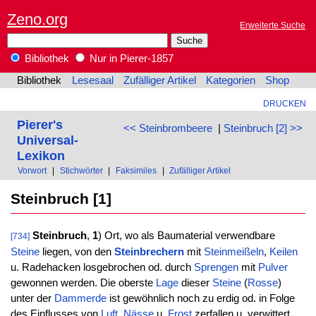
Zeno.org
Erweiterte Suche
Bibliothek
Nur in Pierer-1857
Bibliothek
Lesesaal
Zufälliger Artikel
Kategorien
Shop
DRUCKEN
Pierer's
<< Steinbrombeere
|
Steinbruch [2] >>
Universal-
Lexikon
Vorwort
|
Stichwörter
|
Faksimiles
|
Zufälliger Artikel
Steinbruch [1]
Steinbruch
,
1
) Ort, wo als Baumaterial verwendbare
[734]
Steine
liegen, von den
Steinbrechern
mit
Steinmeißeln
,
Keilen
u. Radehacken losgebrochen od. durch
Sprengen
mit
Pulver
gewonnen werden. Die oberste
Lage
dieser
Steine
(
Rosse
)
unter der
Dammerde
ist gewöhnlich noch zu erdig od. in Folge
des Einflusses von
Luft
,
Nässe
u.
Frost
zerfallen u. verwittert.