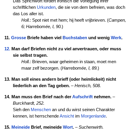
Das Sprichwort fordert ironisch die Vorlegung ihrer
schriftlichen
Urkunden
, die sie von dem befreien, was doch
das Los aller ist.
Holl.
: Spot niet met hem; hij heeft vrijbrieven. (
Campen,
6;
Harrebomée, I, 90.
)
11.
Grosse
Briefe haben viel
Buchstaben
und wenig
Werk
.
12.
Man darf Briefen nicht zu viel anvertrauen, oder muss
sie selbst tragen.
Holl.
: Brieven, waar geheimen in staan, moet men
maar zelf bezorgen. (
Harrebomée, I, 89.
)
13. Man soll eines andern brieff (oder heimlickeit) nicht
liederlich an den Tag geben.
–
Henisch, 508.
14. Man muss den Brief nach der
Aufschrift
nehmen.
–
Burckhardt, 252.
Sieh den
Menschen
an und du wirst seinen Charakter
kennen, ist herrschende
Ansicht
im
Morgenlande
.
15.
Meineide
Brief, meineide
Wort
.
–
Suchenwirth.