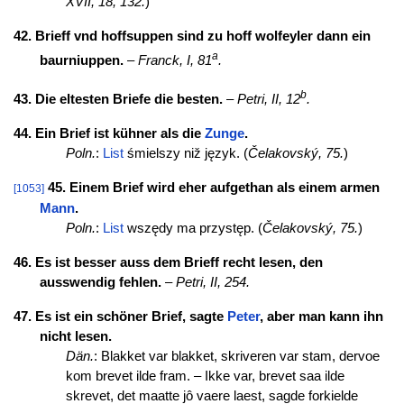
XVII, 18, 132.
)
42. Brieff vnd hoffsuppen sind zu hoff wolfeyler dann ein
a
baurniuppen.
–
Franck, I, 81
.
b
43. Die eltesten Briefe die besten.
–
Petri, II, 12
.
44. Ein Brief ist kühner als die
Zunge
.
Poln.
:
List
śmielszy niž język. (
Čelakovský, 75.
)
45. Einem Brief wird eher aufgethan als einem armen
[1053]
Mann
.
Poln.
:
List
wszędy ma przystęp. (
Čelakovský, 75.
)
46. Es ist besser auss dem Brieff recht lesen, den
ausswendig fehlen.
–
Petri, II, 254.
47. Es ist ein schöner Brief, sagte
Peter
, aber man kann ihn
nicht lesen.
Dän.
: Blakket var blakket, skriveren var stam, dervoe
kom brevet ilde fram. – Ikke var, brevet saa ilde
skrevet, det maatte jô vaere laest, sagde forkielde