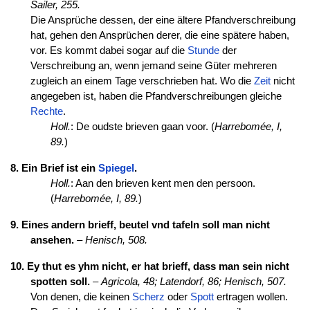
Sailer, 255.
Die Ansprüche dessen, der eine ältere Pfandverschreibung
hat, gehen den Ansprüchen derer, die eine spätere haben,
vor. Es kommt dabei sogar auf die
Stunde
der
Verschreibung an, wenn jemand seine Güter mehreren
zugleich an einem Tage verschrieben hat. Wo die
Zeit
nicht
angegeben ist, haben die Pfandverschreibungen gleiche
Rechte
.
Holl.
: De oudste brieven gaan voor. (
Harrebomée, I,
89.
)
8. Ein Brief ist ein
Spiegel
.
Holl.
: Aan den brieven kent men den persoon.
(
Harrebomée, I, 89.
)
9. Eines andern brieff, beutel vnd tafeln soll man nicht
ansehen.
–
Henisch, 508.
10. Ey thut es yhm nicht, er hat brieff, dass man sein nicht
spotten soll.
–
Agricola, 48;
Latendorf, 86;
Henisch, 507.
Von denen, die keinen
Scherz
oder
Spott
ertragen wollen.