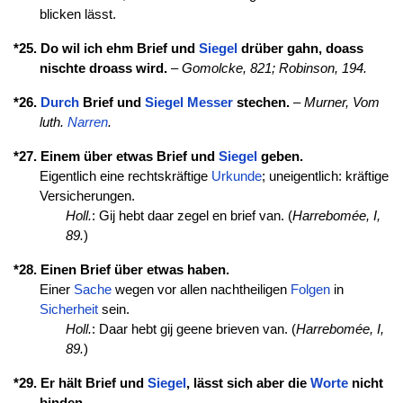
blicken lässt.
*25. Do wil ich ehm Brief und
Siegel
drüber gahn, doass
nischte droass wird.
–
Gomolcke, 821;
Robinson, 194.
*26.
Durch
Brief und
Siegel
Messer
stechen.
–
Murner, Vom
luth.
Narren
.
*27. Einem über etwas Brief und
Siegel
geben.
Eigentlich eine rechtskräftige
Urkunde
; uneigentlich: kräftige
Versicherungen.
Holl.
: Gij hebt daar zegel en brief van. (
Harrebomée, I,
89.
)
*28. Einen Brief über etwas haben.
Einer
Sache
wegen vor allen nachtheiligen
Folgen
in
Sicherheit
sein.
Holl.
: Daar hebt gij geene brieven van. (
Harrebomée, I,
89.
)
*29. Er hält Brief und
Siegel
, lässt sich aber die
Worte
nicht
binden.