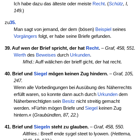
Ich habe dazu das älteste oder meiste
Recht
. (
Schütz
, I,
149.
)
zu
35.
Man sagt von jemand, der dem (bösen)
Beispiel
seines
Vorgängers
folgt, er habe seine Briefe gefunden.
39. Auf wen der Brief spricht, der hat
Recht
.
–
Graf, 458, 551.
Werth
des
Beweises
durch
Urkunden
.
Mhd.
: Auff wälichen der brieff gicht, der hat recht.
40. Brief und
Siegel
mögen keinen Zug hindern.
–
Graf, 105,
247.
Wenn alle Vorbedingungen bei Ausübung des Näherrechts
erfüllt waren, so konnte dann auch durch
Urkunden
dem
Näherberechtigten sein
Besitz
nicht streitig gemacht
werden. »Fürhin mögen Briefe und
Siegel
keinen Zug
hintern.« (
Graubündten, 87, 22.
)
41. Brief und
Siegeln
steht zu glauben.
–
Graf, 458, 550.
Altfries.
: Breeff ende sygel steet to lyowen. (
Hettema,