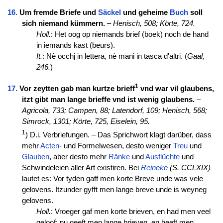
16.
Um fremde Briefe und
Säckel
und geheime
Buch
soll
sich niemand kümmern.
–
Henisch, 508;
Körte, 724.
Holl.
: Het oog op niemands brief (boek) noch de hand
in iemands kast (beurs).
It.
: Nè occhj in lettera, nè mani in tasca d'altri. (
Gaal,
246.
)
1
17.
Vor zeytten gab man kurtze brieff
vnd war vil glaubens,
itzt gibt man lange brieffe vnd ist wenig glaubens.
–
Agricola, 733;
Campen, 88;
Latendorf, 109;
Henisch, 568;
Simrock, 1301;
Körte, 725,
Eiselein, 95.
1
) D.i. Verbriefungen. – Das Sprichwort klagt darüber, dass
mehr
Acten
- und Formelwesen, desto weniger
Treu
und
Glauben
, aber desto mehr
Ränke
und
Ausflüchte
und
Schwindeleien aller Art existiren. Bei
Reineke
(S. CCLXIX)
lautet es: Vor tyden gaff men korte Breve unde was vele
gelovens. Itzunder gyfft men lange breve unde is weyneg
gelovens.
Holl.
: Vroeger gaf men korte brieven, en had men veel
geloof; nu geeft men lange brieven, en heeft men