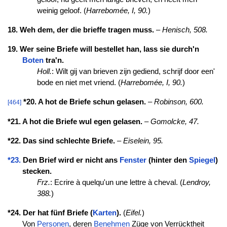
weinig geloof. (
Harrebomée, I, 90.
)
18. Weh dem, der die brieffe tragen muss.
–
Henisch, 508.
19. Wer seine Briefe will bestellet han, lass sie durch'n
Boten
tra'n.
Holl.
: Wilt gij van brieven zijn gediend, schrijf door een'
bode en niet met vriend. (
Harrebomée, I, 90.
)
*20. A hot de Briefe schun gelasen.
–
Robinson, 600.
[464]
*21. A hot die Briefe wul egen gelasen.
–
Gomolcke, 47.
*22. Das sind schlechte Briefe.
–
Eiselein, 95.
*23.
Den Brief wird er nicht ans
Fenster
(hinter den
Spiegel
)
stecken.
Frz.
: Ecrire à quelqu'un une lettre à cheval. (
Lendroy,
388.
)
*24. Der hat fünf Briefe (
Karten
).
(
Eifel.
)
Von
Personen
, deren
Benehmen
Züge von Verrücktheit