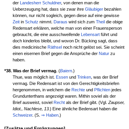
der
Landesherr
Schuldner
, von denen man die
Ueberzeugung hat, dass sie zwar ihre
Gläubiger
bezahlen
können, nur nicht sogleich, gegen diese auf eine gewisse
Zeit
in
Schutz
nimmt.
Daraus
wird sich zum
Theil
die obige
Redensart erklären, welche man von einer Frauensperson
gebraucht, die eine ausschweifende
Lebensart
führt und
doch kinderlos bleibt, und wovon Dr. Bücking sagt, dass
dies medicinische
Räthsel
noch nicht gelöst sei. Sie scheint
einen eisernen Brief gegen die Ansprüche der
Natur
zu
haben.
*38. Was der Brief vermag.
(
Baiern
.
)
Thue, was möglich ist.
Essen
und
Trinken
, was der Brief
vermag. Die Redensart ist von den Gerechtigkeitsbriefen
hergenommen, in welchem die
Rechte
und
Pflichten
jedes
Grundunterthans angezeigt waren. Mithin soviel als der
Brief ausweist, soviel
Recht
als der Brief gibt. (Vgl.
Zaupser,
Idiot., Nachlese, 13.
) Eine ähnliche Bedensart haben die
Schweizer
. (S.
⇒
Haben
.)
[Zusätze und Ergänzungen]