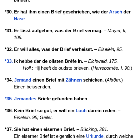
*30. Er hat ihm einen Brief geschrieben, wie der
Arsch
der
Nase
.
*31. Er lässt aufgehen, was der Brief vermag.
–
Mayer, II,
109.
*32. Er will alles, was der Brief verheisst.
–
Eiselein, 95.
*33.
Ik hebbe dar de ollsten Brêfe in.
–
Eichwald, 175.
Holl.
: Hij heeft de oudste brieven. (
Harrebomée, I, 90.
)
*34.
Jemand
einen Brief mit
Zähnen
schicken.
(
Altröm.
)
Einen beissenden.
*35.
Jemandes
Briefe gefunden haben.
*36. Kein Brief so gut, er will ein
Loch
darein reden.
–
Eiselein, 95;
Geiler.
*37. Sie hat einen eisernen Brief.
–
Bücking, 281.
Ein eiserner Brief ist eigentlich eine
Urkunde
, durch welche