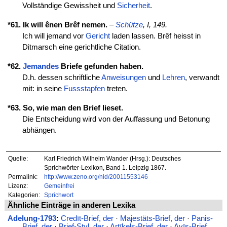
Vollständige Gewissheit und
Sicherheit
.
*61. Ik will ênen Brêf nemen.
–
Schütze
, I, 149.
Ich will jemand vor
Gericht
laden lassen. Brêf heisst in
Ditmarsch eine gerichtliche Citation.
*62.
Jemandes
Briefe gefunden haben.
D.h. dessen schriftliche
Anweisungen
und
Lehren
, verwandt
mit: in seine
Fussstapfen
treten.
*63. So, wie man den Brief lieset.
Die Entscheidung wird von der Auffassung und Betonung
abhängen.
Quelle:
Karl Friedrich Wilhelm Wander (Hrsg.): Deutsches
Sprichwörter-Lexikon, Band 1. Leipzig 1867.
Permalink:
http://www.zeno.org/nid/20011553146
Lizenz:
Gemeinfrei
Kategorien:
Sprichwort
Ähnliche Einträge in anderen Lexika
Adelung-1793
:
Credīt-Brief, der
·
Majestäts-Brief, der
·
Panis-
Brief, der
·
Brief-Styl, der
·
Artīkels-Brief, der
·
Avīs-Brief,