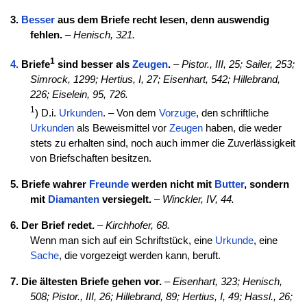
3.
Besser
aus dem Briefe recht lesen, denn auswendig
fehlen.
–
Henisch, 321.
1
4.
Briefe
sind besser als
Zeugen
.
–
Pistor., III, 25;
Sailer, 253;
Simrock, 1299;
Hertius, I, 27;
Eisenhart, 542;
Hillebrand,
226;
Eiselein, 95, 726.
1
) D.i.
Urkunden
. – Von dem
Vorzuge
, den schriftliche
Urkunden
als Beweismittel vor
Zeugen
haben, die weder
stets zu erhalten sind, noch auch immer die Zuverlässigkeit
von Briefschaften besitzen.
5. Briefe wahrer
Freunde
werden nicht mit
Butter
, sondern
mit
Diamanten
versiegelt.
–
Winckler, IV, 44.
6. Der Brief redet.
–
Kirchhofer, 68.
Wenn man sich auf ein Schriftstück, eine
Urkunde
, eine
Sache
, die vorgezeigt werden kann, beruft.
7. Die ältesten Briefe gehen vor.
–
Eisenhart, 323; Henisch,
508;
Pistor., III, 26;
Hillebrand, 89; Hertius, I, 49;
Hassl., 26;