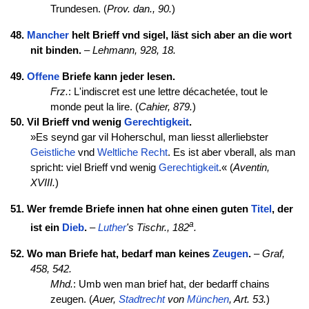
Trundesen. (
Prov. dan., 90.
)
48.
Mancher
helt Brieff vnd sigel, läst sich aber an die wort
nit binden.
–
Lehmann, 928, 18.
49.
Offene
Briefe kann jeder lesen.
Frz.
: L'indiscret est une lettre décachetée, tout le
monde peut la lire. (
Cahier, 879.
)
50. Vil Brieff vnd wenig
Gerechtigkeit
.
»Es seynd gar vil Hoherschul, man liesst allerliebster
Geistliche
vnd
Weltliche
Recht
. Es ist aber vberall, als man
spricht: viel Brieff vnd wenig
Gerechtigkeit
.« (
Aventin,
XVIII.
)
51. Wer fremde Briefe innen hat ohne einen guten
Titel
, der
a
ist ein
Dieb
.
–
Luther
's Tischr., 182
.
52. Wo man Briefe hat, bedarf man keines
Zeugen
.
–
Graf,
458, 542.
Mhd.
: Umb wen man brief hat, der bedarff chains
zeugen. (
Auer,
Stadtrecht
von
München
, Art. 53.
)