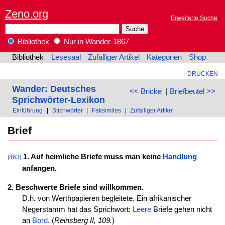
Zeno.org
Erweiterte Suche
Bibliothek
Nur in Wander-1867
Bibliothek
Lesesaal
Zufälliger Artikel
Kategorien
Shop
DRUCKEN
Wander: Deutsches
<< Bricke
|
Briefbeutel >>
Sprichwörter-Lexikon
Einführung
|
Stichwörter
|
Faksimiles
|
Zufälliger Artikel
Brief
1. Auf heimliche Briefe muss man keine
Handlung
[463]
anfangen.
2. Beschwerte Briefe sind willkommen.
D.h. von Werthpapieren begleitete. Ein afrikanischer
Negerstamm hat das Sprichwort:
Leere
Briefe gehen nicht
an
Bord
. (
Reinsberg II, 109.
)