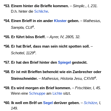
*53. Einem hinter die Brieffe kommen.
–
Simplic., I, 231.
D.h. hinter die
Schliche
.
*54. Einen Brieff in ein ander
Kloster
geben.
–
Mathesius,
a
Sarepta, CLII
.
*55. Er führt böss Brieff.
–
Ayrer, IV, 2805, 32.
*56. Er hat Brief, dass man sein nicht spotten soll.
–
a
Schottel, 1129
.
*57. Er hat den Brief hinter den
Spiegel
gesteckt.
*58. Er ist mit Brieffen behenckt wie ein Zanbrecher oder
a
Steinschneider.
–
Mathesius, Historia Jesu, CXVIII
.
*59. Es wird morgen ein Brief kommen.
–
Frischbier, I, 45.
Wenn eine
Schnuppe
am
Lichte
sitzt.
*60. Ik well em Brêf un
Segel
derüver geben.
–
Schütze
, I,
149.