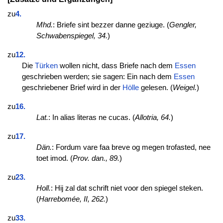
zu
4.
Mhd.
: Briefe sint bezzer danne geziuge. (
Gengler,
Schwabenspiegel, 34.
)
zu
12.
Die
Türken
wollen nicht, dass Briefe nach dem
Essen
geschrieben werden; sie sagen: Ein nach dem
Essen
geschriebener Brief wird in der
Hölle
gelesen. (
Weigel.
)
zu
16.
Lat.
: In alias literas ne cucas. (
Allotria, 64.
)
zu
17.
Dän.
: Fordum vare faa breve og megen trofasted, nee
toet imod. (
Prov. dan., 89.
)
zu
23.
Holl.
: Hij zal dat schrift niet voor den spiegel steken.
(
Harrebomée, II, 262.
)
zu
33.