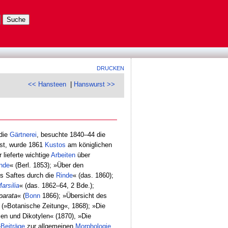
DRUCKEN
<< Hansteen
|
Hanswurst >>
 die
Gärtnerei
, besuchte 1840–44 die
bst, wurde 1861
Kustos
am königlichen
 lieferte wichtige
Arbeiten
über
nde
« (Berl. 1853); »Über den
es Saftes durch die
Rinde
« (das. 1860);
arsilia
« (das. 1862–64, 2 Bde.);
arata
« (
Bonn
1866); »Übersicht des
(»Botanische Zeitung«, 1868); »Die
en und Dikotylen« (1870), »Die
»
Beiträge
zur allgemeinen
Morphologie