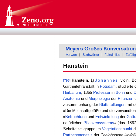
Meyers Großes Konversation
Vorwort
|
Stichwörter
|
Faksimiles
|
Zufällig
Hanstein
Hanstein
, 1)
Johannes
von
, B
[796]
Gärtnerlehranstalt in
Potsdam
, studierte
Herbarium
, 1865
Professor
in
Bonn
und
D
Anatomie
und
Morphologie
der
Pflanzen
u
Zusammenhang der
Blattstellungen
mit d
»Die Milchsaftgefäße und die verwandte
»
Befruchtung
und
Entwickelung
der
Gatt
natürlichen
Pflanzensystems
« (das. 1867
Scheitelzellgruppe im
Vegetationspunkt
d
Parthenogenesis
der
Caelobogyne ilicifoli