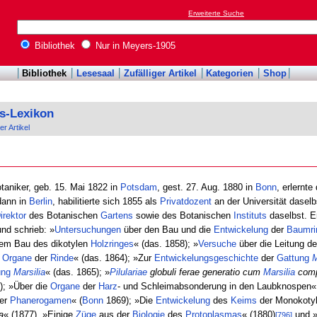
Erweiterte Suche
Bibliothek
Nur in Meyers-1905
Bibliothek
Lesesaal
Zufälliger Artikel
Kategorien
Shop
s-Lexikon
er Artikel
otaniker, geb. 15. Mai 1822 in
Potsdam
, gest. 27. Aug. 1880 in
Bonn
, erlernte
 dann in
Berlin
, habilitierte sich 1855 als
Privatdozent
an der Universität dasel
irektor
des Botanischen
Gartens
sowie des Botanischen
Instituts
daselbst. Er
nd schrieb: »
Untersuchungen
über den Bau und die
Entwickelung
der
Baumri
em Bau des dikotylen
Holzringes
« (das. 1858); »
Versuche
über die Leitung d
n
Organe
der
Rinde
« (das. 1864); »Zur
Entwickelungsgeschichte
der
Gattung
M
ung
Marsilia
« (das. 1865); »
Pilulariae
globuli ferae generatio cum
Marsilia
comp
); »Über die
Organe
der
Harz
- und Schleimabsonderung in den Laubknospen« 
er
Phanerogamen
« (
Bonn
1869); »Die
Entwickelung
des
Keims
der Monokotyl
a
« (1877), »Einige
Züge
aus der
Biologie
des
Protoplasmas
« (1880)
und 
[796]