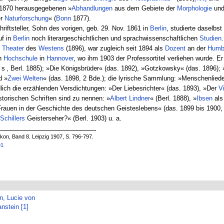
t 1870 herausgegebenen »
Abhandlungen
aus dem Gebiete der
Morphologie
un
r
Naturforschung
« (
Bonn
1877).
hriftsteller, Sohn des vorigen, geb. 29. Nov. 1861 in
Berlin
, studierte daselbst
uf in
Berlin
noch literargeschichtlichen und sprachwissenschaftlichen
Studien
m
Theater
des
Westens
(1896), war zugleich seit 1894 als
Dozent
an der
Humb
n
Hochschule
in
Hannover
, wo ihm 1903 der Professortitel verliehen wurde. E
us
, Berl. 1885); »Die Königsbrüder« (das. 1892), »Gotzkowsky« (das. 1896);
d »
Zwei
Welten
« (das. 1898, 2 Bde.); die lyrische Sammlung: »Menschenliede
dlich die erzählenden Versdichtungen: »Der Liebesrichter« (das. 1893), »Der
V
istorischen Schriften sind zu nennen: »
Albert
Lindner
« (Berl. 1888), »
Ibsen
als
 Frauen in der Geschichte des deutschen Geisteslebens« (das. 1899 bis 1900,
Schillers
Geisterseher?« (Berl. 1903) u. a.
on, Band 8. Leipzig 1907, S. 796-797.
91
n, Lucie von
nstein [1]