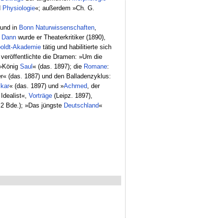
d
Physiologie
«; außerdem »Ch. G.
 und in
Bonn
Naturwissenschaften
,
.
Dann
wurde er Theaterkritiker (1890),
oldt-Akademie
tätig und habilitierte sich
r veröffentlichte die Dramen: »Um die
 »König
Saul
« (das. 1897); die
Romane
:
r« (das. 1887) und den Balladenzyklus:
ikar
« (das. 1897) und »
Achmed
, der
 Idealist«,
Vorträge
(Leipz. 1897),
 2 Bde.); »Das jüngste
Deutschland
«