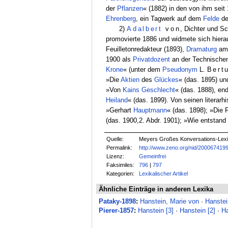
der
Pflanzen
« (1882) in den von ihm sei
Ehrenberg
, ein Tagwerk auf dem
Felde
de
2)
Adalbert
von
, Dichter und Sc
promovierte 1886 und widmete sich hiera
Feuilletonredakteur (1893),
Dramaturg
a
1900 als
Privatdozent
an der Technische
Krone
« (unter dem
Pseudonym
L.
Bert
»Die
Aktien
des
Glückes
« (das. 1895) un
»Von
Kains
Geschlecht
« (das. 1888), en
Heiland
« (das. 1899). Von seinen literarh
»Gerhart
Hauptmann
« (das. 1898); »Die
(das. 1900,2. Abdr. 1901); »Wie entstand
Quelle:
Meyers Großes Konversations-Lexik
Permalink:
http://www.zeno.org/nid/200067419
Lizenz:
Gemeinfrei
Faksimiles:
796
|
797
Kategorien:
Lexikalischer Artikel
Ähnliche Einträge in anderen Lexika
Pataky-1898
:
Hanstein, Marie von
·
Hanstei
Pierer-1857
:
Hanstein [3]
·
Hanstein [2]
·
Ha