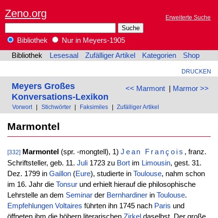
Zeno.org
Erweiterte Suche
Bibliothek
Nur in Meyers-1905
Bibliothek
Lesesaal
Zufälliger Artikel
Kategorien
Shop
DRUCKEN
Meyers Großes
<< Marmont
|
Marmor >>
Konversations-Lexikon
Vorwort
|
Stichwörter
|
Faksimiles
|
Zufälliger Artikel
Marmontel
Marmontel
(spr. -mongtell), 1)
Jean
François
, franz.
[332]
Schriftsteller, geb. 11.
Juli
1723 zu
Bort
im
Limousin
, gest. 31.
Dez. 1799 in
Gaillon
(
Eure
), studierte in
Toulouse
, nahm schon
im 16. Jahr die
Tonsur
und erhielt hierauf die philosophische
Lehrstelle an dem
Seminar
der
Bernhardiner
in
Toulouse
.
Empfehlungen
Voltaires
führten ihn 1745 nach
Paris
und
öffneten ihm die höhern literarischen
Zirkel
daselbst. Der große