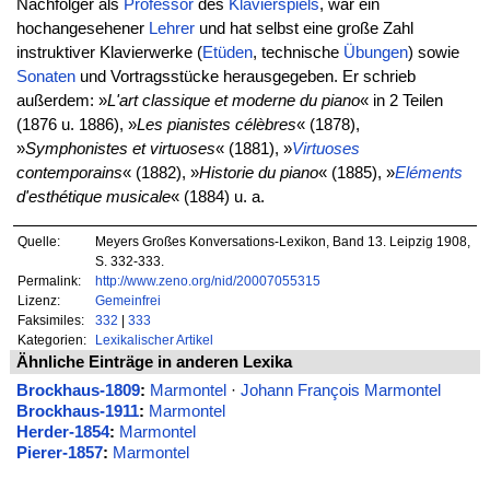
Nachfolger als
Professor
des
Klavierspiels
, war ein
hochangesehener
Lehrer
und hat selbst eine große Zahl
instruktiver Klavierwerke (
Etüden
, technische
Übungen
) sowie
Sonaten
und Vortragsstücke herausgegeben. Er schrieb
außerdem: »
L'art classique et moderne du piano
« in 2 Teilen
(1876 u. 1886), »
Les pianistes célèbres
« (1878),
»
Symphonistes et virtuoses
« (1881), »
Virtuoses
contemporains
« (1882), »
Historie du piano
« (1885), »
Eléments
d'esthétique musicale
« (1884) u. a.
Quelle:
Meyers Großes Konversations-Lexikon, Band 13. Leipzig 1908,
S. 332-333.
Permalink:
http://www.zeno.org/nid/20007055315
Lizenz:
Gemeinfrei
Faksimiles:
332
|
333
Kategorien:
Lexikalischer Artikel
Ähnliche Einträge in anderen Lexika
Brockhaus-1809
:
Marmontel
·
Johann François Marmontel
Brockhaus-1911
:
Marmontel
Herder-1854
:
Marmontel
Pierer-1857
:
Marmontel