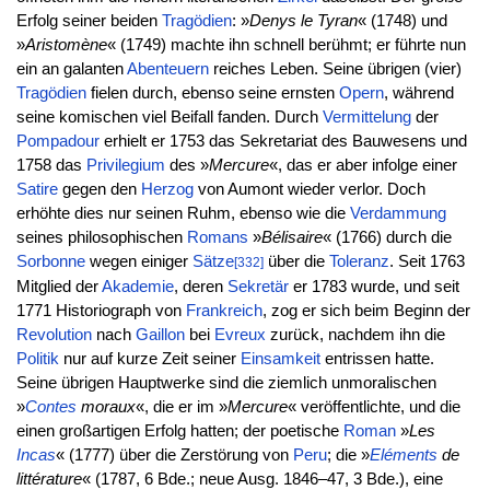
Erfolg seiner beiden
Tragödien
: »
Denys le Tyran
« (1748) und
»
Aristomène
« (1749) machte ihn schnell berühmt; er führte nun
ein an galanten
Abenteuern
reiches Leben. Seine übrigen (vier)
Tragödien
fielen durch, ebenso seine ernsten
Opern
, während
seine komischen viel Beifall fanden. Durch
Vermittelung
der
Pompadour
erhielt er 1753 das Sekretariat des Bauwesens und
1758 das
Privilegium
des »
Mercure
«, das er aber infolge einer
Satire
gegen den
Herzog
von Aumont wieder verlor. Doch
erhöhte dies nur seinen Ruhm, ebenso wie die
Verdammung
seines philosophischen
Romans
»
Bélisaire
« (1766) durch die
Sorbonne
wegen einiger
Sätze
über die
Toleranz
. Seit 1763
[332]
Mitglied der
Akademie
, deren
Sekretär
er 1783 wurde, und seit
1771 Historiograph von
Frankreich
, zog er sich beim Beginn der
Revolution
nach
Gaillon
bei
Evreux
zurück, nachdem ihn die
Politik
nur auf kurze Zeit seiner
Einsamkeit
entrissen hatte.
Seine übrigen Hauptwerke sind die ziemlich unmoralischen
»
Contes
moraux
«, die er im »
Mercure
« veröffentlichte, und die
einen großartigen Erfolg hatten; der poetische
Roman
»
Les
Incas
« (1777) über die Zerstörung von
Peru
; die »
Eléments
de
littérature
« (1787, 6 Bde.; neue Ausg. 1846–47, 3 Bde.), eine