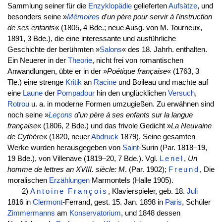
Sammlung seiner für die
Enzyklopädie
gelieferten
Aufsätze
, und
besonders seine »
Mémoires
d'un père pour servir á l'instruction
de ses enfants
« (1805, 4 Bde.; neue Ausg. von M. Tourneux,
1891, 3 Bde.), die eine interessante und ausführliche
Geschichte der berühmten »
Salons
« des 18. Jahrh. enthalten.
Ein Neuerer in der
Theorie
, nicht frei von romantischen
Anwandlungen, übte er in der »
Poétique française
« (1763, 3
Tle.) eine strenge
Kritik
an
Racine
und Boileau und machte auf
eine
Laune
der
Pompadour
hin den unglücklichen
Versuch
,
Rotrou
u. a. in moderne Formen umzugießen. Zu erwähnen sind
noch seine »
Leçons
d'un père á ses enfants sur la langue
française
« (1806, 2 Bde.) und das frivole Gedicht »
La Neuvaine
de Cythère
« (1820, neuer
Abdruck
1879). Seine gesamten
Werke wurden herausgegeben von
Saint
-Surin (Par. 1818–19,
19 Bde.), von Villenave (1819–20, 7 Bde.). Vgl.
Lenel
,
Un
homme de lettres an XVIII. siècle: M
. (Par. 1902);
Freund
, Die
moralischen
Erzählungen
Marmontels (Halle 1905).
2)
Antoine
François
, Klavierspieler, geb. 18.
Juli
1816 in
Clermont
-Ferrand, gest. 15. Jan. 1898 in
Paris
, Schüler
Zimmermanns
am
Konservatorium
, und 1848 dessen