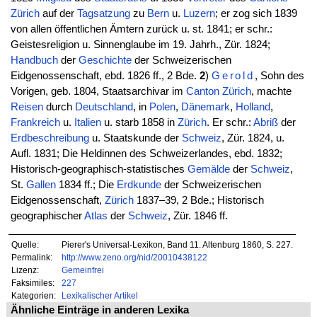
Zürich
auf der
Tagsatzung
zu
Bern
u.
Luzern
; er zog sich 1839
von allen öffentlichen Ämtern zurück u. st. 1841; er schr.:
Geistesreligion u. Sinnenglaube im 19. Jahrh., Zür. 1824;
Handbuch
der
Geschichte
der Schweizerischen
Eidgenossenschaft, ebd. 1826 ff., 2 Bde.
2
)
Gerold
, Sohn des
Vorigen, geb. 1804, Staatsarchivar im
Canton
Zürich
, machte
Reisen
durch
Deutschland
, in
Polen
,
Dänemark
,
Holland
,
Frankreich
u.
Italien
u. starb 1858 in
Zürich
. Er schr.:
Abriß
der
Erdbeschreibung
u. Staatskunde der
Schweiz
, Zür. 1824, u.
Aufl. 1831; Die Heldinnen des Schweizerlandes, ebd. 1832;
Historisch-geographisch-statistisches
Gemälde
der
Schweiz
,
St.
Gallen
1834 ff.; Die
Erdkunde
der Schweizerischen
Eidgenossenschaft,
Zürich
1837–39, 2 Bde.; Historisch
geographischer
Atlas
der
Schweiz
, Zür. 1846 ff.
Quelle:
Pierer's Universal-Lexikon, Band 11. Altenburg 1860, S. 227.
Permalink:
http://www.zeno.org/nid/20010438122
Lizenz:
Gemeinfrei
Faksimiles:
227
Kategorien:
Lexikalischer Artikel
Ähnliche Einträge in anderen Lexika