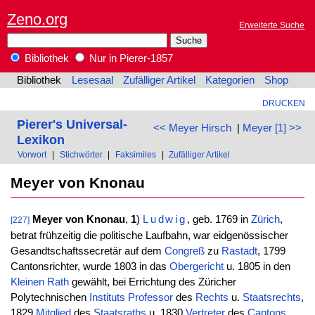
Zeno.org
Erweiterte Suche
Bibliothek
Nur in Pierer-1857
Bibliothek
Lesesaal
Zufälliger Artikel
Kategorien
Shop
DRUCKEN
Pierer's Universal-
<< Meyer Hirsch
|
Meyer [1] >>
Lexikon
Vorwort
|
Stichwörter
|
Faksimiles
|
Zufälliger Artikel
Meyer von Knonau
Meyer von Knonau
,
1
)
Ludwig
, geb. 1769 in
Zürich
,
[227]
betrat frühzeitig die politische Laufbahn, war eidgenössischer
Gesandtschaftssecretär auf dem
Congreß
zu
Rastadt
, 1799
Cantonsrichter, wurde 1803 in das
Obergericht
u. 1805 in den
Kleinen
Rath
gewählt, bei Errichtung des Züricher
Polytechnischen
Instituts
Professor
des
Rechts
u.
Staatsrechts
,
1829
Mitglied
des
Staatsraths
u. 1830
Vertreter
des
Cantons