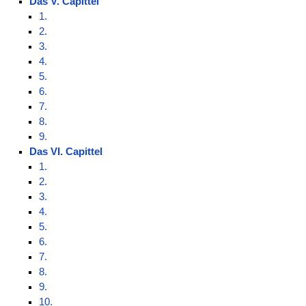
Das V. Capittel
1.
2.
3.
4.
5.
6.
7.
8.
9.
Das VI. Capittel
1.
2.
3.
4.
5.
6.
7.
8.
9.
10.