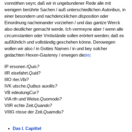
vonnöthen seyn; daß wir in ungebundener Rede alle mit
wenigem berührte Sachen / auß unterschiedlichen
Autoribus,
in
einer besondern und nachdencklichen
disposition
oder
Einordnung nacheinander vorziehen / und das gantze Werck
also deutlicher gemacht werde. Ich vermeyne aber / wenn alle
circumstantien
oder Vmbstände sollen erörtert werden; daß es
außführlich und vollständig geschehen könne. Derowegen
wollen wir also / in Gottes Namen / in und bey solcher
gedachten Hexen-Gasterey / erwegen die
[86]
IP ersonen /
Quis?
IIR eisefahrt.
Quid?
IIIO rter.
Vbi?
IVK utsche.
Quibus auxiliis?
VB edeutung
Cur?
VIA rth und Weise.
Quomodo?
VIIR echte Zeit.
Quando?
VIIIG rösse der Zeit.
Quamdiu?
Das I. Capittel