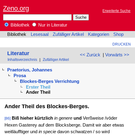
Zeno.org
Erweiterte Suche
Bibliothek
Nur in Literatur
Bibliothek
Lesesaal
Zufälliger Artikel
Kategorien
Shop
DRUCKEN
Literatur
<< Zurück
|
Vorwärts >>
Inhaltsverzeichnis
|
Zufälliger Artikel
Praetorius, Johannes
Prosa
Blockes-Berges Verrichtung
Erster Theil
Ander Theil
Ander Theil des Blockes-Berges.
Biß hieher kürtzlich
in genere
und
Verßweise /vōder
[86]
Hexen Gasterey auf dem Blocksberge. Damit wir aber etwas
weitläufftiger und
in specie
davon schwatzen / so wird