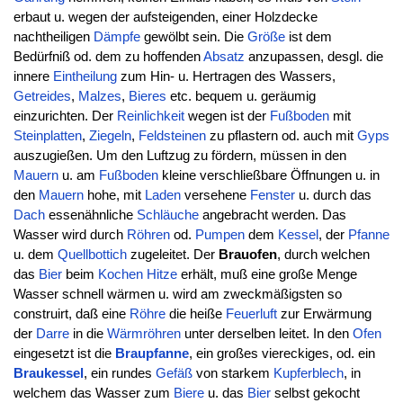
erbaut u. wegen der aufsteigenden, einer Holzdecke
nachtheiligen
Dämpfe
gewölbt sein. Die
Größe
ist dem
Bedürfniß od. dem zu hoffenden
Absatz
anzupassen, desgl. die
innere
Eintheilung
zum Hin- u. Hertragen des Wassers,
Getreides
,
Malzes
,
Bieres
etc. bequem u. geräumig
einzurichten. Der
Reinlichkeit
wegen ist der
Fußboden
mit
Steinplatten
,
Ziegeln
,
Feldsteinen
zu pflastern od. auch mit
Gyps
auszugießen. Um den Luftzug zu fördern, müssen in den
Mauern
u. am
Fußboden
kleine verschließbare Öffnungen u. in
den
Mauern
hohe, mit
Laden
versehene
Fenster
u. durch das
Dach
essenähnliche
Schläuche
angebracht werden. Das
Wasser wird durch
Röhren
od.
Pumpen
dem
Kessel
, der
Pfanne
u. dem
Quellbottich
zugeleitet. Der
Brauofen
, durch welchen
das
Bier
beim
Kochen
Hitze
erhält, muß eine große Menge
Wasser schnell wärmen u. wird am zweckmäßigsten so
construirt, daß eine
Röhre
die heiße
Feuerluft
zur Erwärmung
der
Darre
in die
Wärmröhren
unter derselben leitet. In den
Ofen
eingesetzt ist die
Braupfanne
, ein großes viereckiges, od. ein
Braukessel
, ein rundes
Gefäß
von starkem
Kupferblech
, in
welchem das Wasser zum
Biere
u. das
Bier
selbst gekocht