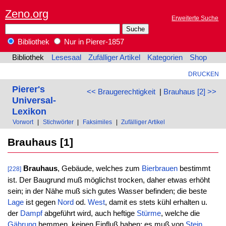
Zeno.org
Erweiterte Suche
Bibliothek
Nur in Pierer-1857
Bibliothek
Lesesaal
Zufälliger Artikel
Kategorien
Shop
DRUCKEN
Pierer's
<< Braugerechtigkeit
|
Brauhaus [2] >>
Universal-
Lexikon
Vorwort
|
Stichwörter
|
Faksimiles
|
Zufälliger Artikel
Brauhaus [1]
Brauhaus
, Gebäude, welches zum
Bierbrauen
bestimmt
[228]
ist. Der Baugrund muß möglichst trocken, daher etwas erhöht
sein; in der Nähe muß sich gutes Wasser befinden; die beste
Lage
ist gegen
Nord
od.
West
, damit es stets kühl erhalten u.
der
Dampf
abgeführt wird, auch heftige
Stürme
, welche die
Gährung
hemmen, keinen Einfluß haben; es muß von
Stein