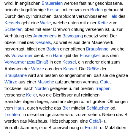
wird. In englischen
Brauereien
werden fast nur geschlossene,
beinahe kugelförmige
Kessel
mit convexem
Boden
gebraucht.
Durch den cylindrischen, dampfdicht verschlossenen
Hals
des
Kessels
geht eine
Welle
, welche unten mit einer
Kette
zum
Schleifen
, oben mit einer Drehvorrichtung versehen ist, u. zur
Verhütung des
Anbrennens
in
Bewegung
gesetzt wird. Der
obere Theil des
Kessels
, so weit er aus dem Mauerwerk
hervorragt, bildet den
Boden
einer offenen
Braupfanne
, welche
als
Vorwärmer
dient. Ein
Hahn
gibt der
Flüssigkeit
aus dem
Vorwärmer
Einlaß
in den
Kessel
, ein anderer dient zum
[228]
Ablassen der
Würze
aus dem
Kessel
. Die
Größe
der
Braupfanne
wird am besten so angenommen, daß sie die ganze
Würze
aus einer
Maische
aufzunehmen vermag.
Gute
,
trockene, nach
Norden
gelegene u. mit breiten
Treppen
versehene
Keller
, wo die Bierfässer auf reinlichen
Sandsteinlagern liegen, sind anzulegen u. mit großen Öffnungen
vom
Haus
, durch welche das
Bier
mittelst
Schläuchen
od.
Trichtern
in dieselben gelassen wird, zu versehen. Neben das B.
werden das Malzhaus, Holzschuppen, eine
Gefäß
- u.
Vorrathskammer, eine Brauerwohnung u.
Frucht
- u. Malzböden