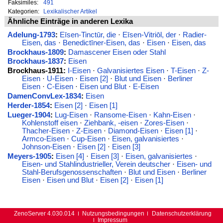
Faksimiles:
491
Kategorien:
Lexikalischer Artikel
Ähnliche Einträge in anderen Lexika
Adelung-1793
:
Eīsen-Tinctūr, die
·
Eīsen-Vitriōl, der
·
Radier-
Eisen, das
·
Benedictīner-Eisen, das
·
Eisen
·
Eisen, das
Brockhaus-1809
:
Damascener Eisen oder Stahl
Brockhaus-1837
:
Eisen
Brockhaus-1911:
I-Eisen
·
Galvanisiertes Eisen
·
T-Eisen
·
Z-
Eisen
·
U-Eisen
·
Eisen [2]
·
Blut und Eisen
·
Berliner
Eisen
·
C-Eisen
·
Eisen und Blut
·
E-Eisen
DamenConvLex-1834
:
Eisen
Herder-1854
:
Eisen [2]
·
Eisen [1]
Lueger-1904
:
Lug-Eisen
·
Ransome-Eisen
·
Kahn-Eisen
·
Kohlenstoff eisen
·
Ziehbank, -eisen
·
Zores-Eisen
·
Thacher-Eisen
·
Z-Eisen
·
Diamond-Eisen
·
Eisen [1]
·
Armco-Eisen
·
Cup-Eisen
·
Eisen, galvanisiertes
·
Johnson-Eisen
·
Eisen [2]
·
Eisen [3]
Meyers-1905
:
Eisen [4]
·
Eisen [3]
·
Eisen, galvanisiertes
·
Eisen- und Stahlindustrieller, Verein deutscher
·
Eisen- und
Stahl-Berufsgenossenschaften
·
Blut und Eisen
·
Berliner
Eisen
·
Eisen und Blut
·
Eisen [2]
·
Eisen [1]
ZenoServer 4.030.014
Nutzungsbedingungen
Datenschutzerklärung
Impressum