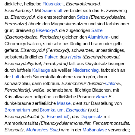
dickliche, hellgelbe
Flüssigkeit
,
Eisenkohlenoxyd,
Eisenkarbonyl.
Mit
Sauerstoff
verbindet sich das E. zweiwertig
zu
Eisenoxydul,
die entsprechenden
Salze
(Eisenoxydulsalze,
Ferrosalze)
ähneln den Magnesiumsalzen und sind farblos oder
grün; dreiwertig
Eisenoxyd
,
die zugehörigen
Salze
(Eisenoxydsalze, Ferrisalze)
gleichen den
Aluminium
- und
Chromoxydsalzen, sind sehr beständig und braun oder gelb
gefärbt.
Eisenoxydul (Ferrooxyd),
schwarzes, unbeständiges,
selbstentzündliches
Pulver
; das
Hydrat
(Eisenhydrooxydul,
Eisenoxydulhydrat, Ferrohydrat)
fällt aus Oxydulsalzlösungen
durch luftfreie
Kalilauge
als weißer
Niederschlag
, färbt sich an
der
Luft
durch Sauerstoffaufnahme rasch grün, dann
schwarzblau, dann rotbraun.
Eisenchlorür (Einfach-
Chlor
-E.,
Ferrochlorür),
weiße, schmelzbare, flüchtige Blättchen, mit
Kristallwasser hellgrüne zerfließliche Prismen:
Brom
-E.,
dunkelbraune zerfließliche
Masse
, dient zur Darstellung von
Bromnatrium
und
Bromkalium
.
Eisenjodür
(s.d.).
Eisenoxydulsulfat
(s.
Eisenvitriol
); das
Doppelsalz
mit
Ammoniumsulfat
(Eisenoxydulammonsulfat, Ferroammonsulfat,
Eisensalz,
Mohrsches Salz
)
wird in der
Maßanalyse
verwendet;