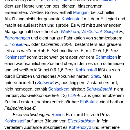
dient zur Herstellung von bes. dichten, blasenarmen
Eisensorten.
Weißes Roh-E.
enthält
Mangan
; bei schneller
Abkühlung bleibt der gesamte
Kohlenstoff
mit dem E. legiert und
macht es äußerst hart und spröde. Es wird mit zunehmendem
Mangangehalt bezeichnet als
Weißkorn
,
Weißstrahl
,
Spiegel
-E.,
Ferromangan
und dient nur zur Fabrikation von schmiedbarem
E.
Forellen
-E.
oder
halbiertes Roh-E.
besteht teils aus grauem,
teils aus weißem Roh-E. Schmiedbares E. mit 0,05-1,6 Proz.
Kohlenstoff
schmilzt schwer, geht aber vor dem
Schmelzen
in
einen wachsähnlichen Zustand über, in dem es sich schmieden
und schweißen läßt; bei 0,6-1,6 Proz.
Kohlenstoff
läßt es sich
durch Erhitzen und rasches Abkühlen härten:
Stahl
.
Man
unterscheidet: 1)
Schweiß
-E.,
aus teigigem Zustand erstarrt,
nicht homogen, enthält
Schlacken
; härtbar:
Schweißstahl
,
nicht
härtbar;
Schweißschmiede-E.;
2)
Fluß
-E.,
aus geschmolzenem
Zustand erstarrt, schlackenfrei; härtbar:
Flußstahl
, nicht härtbar:
Flußschmiede-E.
Eisenverbindungen.
Reines
E. nimmt bis zu 5 Proz.
Kohlenstoff
auf unter Bildung von
Eisenkarbiden
.
In fein
verteiltem Zustande absorbiert es
Kohlenoxyd
und liefert eine