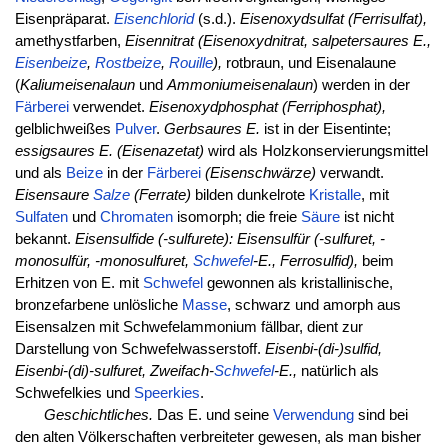
Eisenpräparat.
Eisenchlorid
(s.d.).
Eisenoxydsulfat (Ferrisulfat),
amethystfarben,
Eisennitrat (Eisenoxydnitrat, salpetersaures E.,
Eisenbeize
,
Rostbeize
,
Rouille
),
rotbraun, und Eisenalaune
(
Kaliumeisenalaun
und
Ammoniumeisenalaun
) werden in der
Färberei
verwendet.
Eisenoxydphosphat (Ferriphosphat),
gelblichweißes
Pulver
.
Gerbsaures E.
ist in der Eisentinte;
essigsaures E. (Eisenazetat)
wird als Holzkonservierungsmittel
und als
Beize
in der
Färberei
(Eisenschwärze)
verwandt.
Eisensaure
Salze
(Ferrate)
bilden dunkelrote
Kristalle
, mit
Sulfaten
und
Chromaten
isomorph; die freie
Säure
ist nicht
bekannt.
Eisensulfide (-sulfurete): Eisensulfür (-sulfuret, -
monosulfür, -monosulfuret,
Schwefel
-E., Ferrosulfid),
beim
Erhitzen von E. mit
Schwefel
gewonnen als kristallinische,
bronzefarbene unlösliche
Masse
, schwarz und amorph aus
Eisensalzen mit Schwefelammonium fällbar, dient zur
Darstellung von Schwefelwasserstoff.
Eisenbi-(di-)sulfid,
Eisenbi-(di)-sulfuret, Zweifach-
Schwefel
-E.,
natürlich als
Schwefelkies und
Speerkies
.
Geschichtliches.
Das E. und seine
Verwendung
sind bei
den alten Völkerschaften verbreiteter gewesen, als man bisher