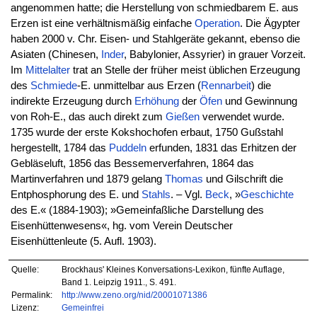
angenommen hatte; die Herstellung von schmiedbarem E. aus
Erzen ist eine verhältnismäßig einfache
Operation
. Die Ägypter
haben 2000 v. Chr. Eisen- und Stahlgeräte gekannt, ebenso die
Asiaten (Chinesen,
Inder
, Babylonier, Assyrier) in grauer Vorzeit.
Im
Mittelalter
trat an Stelle der früher meist üblichen Erzeugung
des
Schmiede
-E. unmittelbar aus Erzen (
Rennarbeit
) die
indirekte Erzeugung durch
Erhöhung
der
Öfen
und Gewinnung
von Roh-E., das auch direkt zum
Gießen
verwendet wurde.
1735 wurde der erste Kokshochofen erbaut, 1750 Gußstahl
hergestellt, 1784 das
Puddeln
erfunden, 1831 das Erhitzen der
Gebläseluft, 1856 das Bessemerverfahren, 1864 das
Martinverfahren und 1879 gelang
Thomas
und Gilschrift die
Entphosphorung des E. und
Stahls
. – Vgl.
Beck
, »
Geschichte
des E.« (1884-1903); »Gemeinfaßliche Darstellung des
Eisenhüttenwesens«, hg. vom Verein Deutscher
Eisenhüttenleute (5. Aufl. 1903).
Quelle:
Brockhaus' Kleines Konversations-Lexikon, fünfte Auflage,
Band 1. Leipzig 1911., S. 491.
Permalink:
http://www.zeno.org/nid/20001071386
Lizenz:
Gemeinfrei