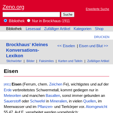
Zeno.org
Erweiterte Suche
Bibliothek
Nur in Brockhaus-1911
Bibliothek
Lesesaal
Zufälliger Artikel
Kategorien
Shop
DRUCKEN
Brockhaus' Kleines
<< Eiselen
|
Eisen und Blut >>
Konversations-
Lexikon
Stichwörter
|
Bilder
|
Faksimiles
|
Karten und Tafeln
|
Zufälliger Artikel
Eisen
Eisen
(Ferrum, chem.
Zeichen
Fe), wichtigstes und auf der
[491]
Erde
verbreitetstes Schwermetall, kommt gediegen nur in
Meteoriten
und manchen
Basalten
, sonst immer gebunden an
Sauerstoff
oder
Schwefel
in
Mineralien
, in vielen
Quellen
, im
Meerwasser und im
Pflanzen
- und Tierkörper vor.
Atomgewicht
55,47. Auf E. verarbeitet werden vornehmlich: