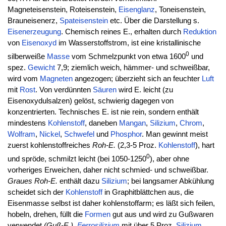
Magneteisenstein, Roteisenstein,
Eisenglanz
, Toneisenstein,
Brauneisenerz,
Spateisenstein
etc. Über die Darstellung s.
Eisenerzeugung
. Chemisch reines E., erhalten durch
Reduktion
von
Eisenoxyd
im Wasserstoffstrom, ist eine kristallinische
0
silberweiße
Masse
vom Schmelzpunkt von etwa 1600
und
spez.
Gewicht
7,9; ziemlich weich, hämmer- und schweißbar,
wird vom
Magneten
angezogen; überzieht sich an feuchter
Luft
mit
Rost
. Von verdünnten
Säuren
wird E. leicht (zu
Eisenoxydulsalzen) gelöst, schwierig dagegen von
konzentrierten. Technisches E. ist nie rein, sondern enthält
mindestens
Kohlenstoff
, daneben
Mangan
,
Silizium
,
Chrom
,
Wolfram
,
Nickel
,
Schwefel
und
Phosphor
. Man gewinnt meist
zuerst kohlenstoffreiches
Roh-E.
(2,3-5 Proz.
Kohlenstoff
), hart
0
und spröde, schmilzt leicht (bei 1050-1250
), aber ohne
vorheriges Erweichen, daher nicht schmied- und schweißbar.
Graues Roh-E.
enthält dazu
Silizium
; bei langsamer Abkühlung
scheidet sich der
Kohlenstoff
in Graphitblättchen aus, die
Eisenmasse selbst ist daher kohlenstoffarm; es läßt sich feilen,
hobeln, drehen, füllt die
Formen
gut aus und wird zu Gußwaren
verwendet
(Guß-E.).
Ferrosilizium
mit über 5 Proz.
Silizium