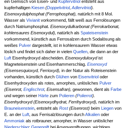
ein Gemisch von Eisen- und
Kupfervitriol
entsteht aus
kupferhaltigen
Kiesen
(
Doppelvitriol
,
Adlervitriol
).
Eisenoxydulphosphat (Ferrophosphat),
natürlich mit 8 Mol.
Wasser als
Vivianit
vorkommend, fällt weiß aus Ferrolösungen
durch Natriumphosphat.
Eisenoxydulkarbonat (Ferrokarbonat,
kohlensaures Eisenoxydul),
natürlich als
Spateisenstein
vorkommend, künstlich aus Ferrosalzen durch Sodalösung als
weißes
Pulver
dargestellt, ist in kohlensaurem Wasser etwas
löslich und findet sich daher in vielen
Quellen
, die dann an der
Luft
Eisenhydroxyd abscheiden.
Eisenoxyduloxyd
ist
Magneteisenstein und Eisenhammerschlag.
Eisenoxyd
(Eisensesquioxyd, Ferrioxyd),
in der Natur als Roteisenstein
vorhanden, künstlich durch
Glühen
von
Eisenvitriol
oder
Eisenhydroxyden als rotes, amorphes, unlösliches
Pulver
(Eisenrot,
Englischrot
, Eisensafran),
gewonnen, dient als
Farbe
und wegen seiner
Härte
zum
Polieren
(
Polierrot
).
Eisenhydroxyd (Eisenoxydhydrat, Ferrihydroxyd),
natürlich im
Brauneisenstein
, entsteht als
Rost
(Eisenrost)
beim
Liegen
von
E. an der
Luft
, aus Ferrisalzlösungen durch
Alkalien
oder
Ammoniak
als rotbrauner, amorpher, in Wasser unlöslicher
Niederschlag
;
Gegengift
bei Arsenvergiftungen, wichtiges