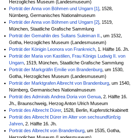
Herzogliches Museum (Landesmuseum)
Porträt der Anna von Böhmen und Ungarn [1]
, 1528,
Nürnberg, Germanisches Nationalmuseum
Porträt der Anna von Böhmen und Ungarn [2]
, 1519,
München, Staatliche Grafische Sammlung
Porträt der Gemahlin des Sultans Suleiman II.
, um 1532,
Gotha, Herzogliches Museum (Landesmuseum)
Porträt der Königin Leonora von Frankreich
, 1. Hälfte 16. Jh.
Porträt der Maria von Kastilien, Frau Königs Ludwig II. von
Ungarn
, 1519, München, Staatliche Grafische Sammlung
Porträt der Markgräfin Emilie von Brandenburg
, um 1530,
Gotha, Herzogliches Museum (Landesmuseum)
Porträt der Marktgrafen Albrecht von Brandenburg
, um 1540,
Nürnberg, Germanisches Nationalmuseum
Porträt des Admirals Andrea Doria von Genua
, 2. Hälfte 16.
Jh., Braunschweig, Herzog Anton Ulrich Museum
Porträt des Albrecht Dürer
, 1528, Berlin, Kupferstichkabinett
Porträt des Albrecht Dürer im Alter von sechsundfünfzig
Jahren
, 2. Hälfte 16. Jh.
Porträt des Albrecht von Brandenburg
, um 1535, Gotha,
Herzogliches Museum (Landesmuseum)