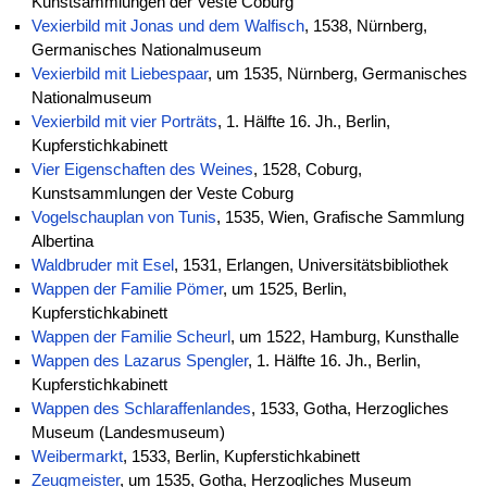
Kunstsammlungen der Veste Coburg
Vexierbild mit Jonas und dem Walfisch
, 1538, Nürnberg,
Germanisches Nationalmuseum
Vexierbild mit Liebespaar
, um 1535, Nürnberg, Germanisches
Nationalmuseum
Vexierbild mit vier Porträts
, 1. Hälfte 16. Jh., Berlin,
Kupferstichkabinett
Vier Eigenschaften des Weines
, 1528, Coburg,
Kunstsammlungen der Veste Coburg
Vogelschauplan von Tunis
, 1535, Wien, Grafische Sammlung
Albertina
Waldbruder mit Esel
, 1531, Erlangen, Universitätsbibliothek
Wappen der Familie Pömer
, um 1525, Berlin,
Kupferstichkabinett
Wappen der Familie Scheurl
, um 1522, Hamburg, Kunsthalle
Wappen des Lazarus Spengler
, 1. Hälfte 16. Jh., Berlin,
Kupferstichkabinett
Wappen des Schlaraffenlandes
, 1533, Gotha, Herzogliches
Museum (Landesmuseum)
Weibermarkt
, 1533, Berlin, Kupferstichkabinett
Zeugmeister
, um 1535, Gotha, Herzogliches Museum