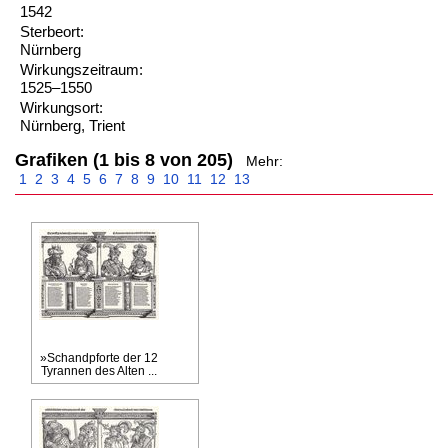
1542
Sterbeort:
Nürnberg
Wirkungszeitraum:
1525–1550
Wirkungsort:
Nürnberg, Trient
Grafiken (1 bis 8 von 205)
Mehr:
1
2
3
4
5
6
7
8
9
10
11
12
13
»Schandpforte der 12
Tyrannen des Alten ...