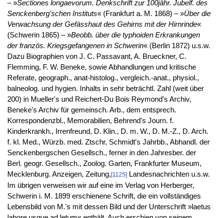
– »
Sectiones longaevorum. Denkschrift zur 100jähr. Jubelf. des
Senckenberg'schen Instituts
« (Frankfurt a. M. 1868) – »
Über die
Verwachsung der Gefässhaut des Gehirns mit der Hirnrinde
«
(Schwerin 1865) – »
Beobb. über die typhoiden Erkrankungen
der französ. Kriegsgefangenen in Schwerin
« (Berlin 1872) u.s.w.
Dazu Biographien von J. C. Passavant, A. Brueckner, C.
Flemming, F. W. Beneke, sowie Abhandlungen und kritische
Referate, geograph., anat-histolog., vergleich.-anat., physiol.,
balneolog. und hygien. Inhalts in sehr beträchtl. Zahl (weit über
200) in Mueller's und Reichert-Du Bois Reymond's Archiv,
Beneke's Archiv für gemeinsch. Arb., dem entsprech.
Korrespondenzbl., Memorabilien, Behrend's Journ. f.
Kinderkrankh., Irrenfreund, D. Klin., D. m. W., D. M.-Z., D. Arch.
f. kl. Med., Würzb. med. Ztschr, Schmidt's Jahrbb., Abhandl. der
Senckenbergschen Gesellsch., ferner in den Jahresber. der
Berl. geogr. Gesellsch., Zoolog. Garten, Frankfurter Museum,
Mecklenburg. Anzeigen, Zeitung,
Landesnachrichten u.s.w.
[1125]
Im übrigen verweisen wir auf eine im Verlag von Herberger,
Schwerin i. M. 1899 erschienene Schrift, die ein vollständiges
Lebensbild von M.'s mit dessen Bild und der Unterschrift »laetus
labore usque ad letum« enthält. Auch erschien von seinem