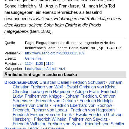
Sohne Heinrich v. M., Arzt in Frankfurt a. M., nach M.'s Tod
herausgegeben, ein ebenso lehrreiches als fesselnd
geschriebenes »
Viaticum, Erfahrungen und Rathschläge eines
alten Arztes, seinem Sohn beim Eintritt in die Praxis
mitgegeben
« (Berl. 1899).
Quelle:
Pagel: Biographisches Lexikon hervorragender Ärzte des
neunzehnten Jahrhunderts. Berlin, Wien 1901, Sp. 1124-1126.
Permalink:
http://www.zeno.org/nid/20008025169
Lizenz:
Gemeinfrei
Faksimiles:
1124
|
1125
|
1126
Kategorien:
Lexikalischer Artikel
·
Arzt
Ähnliche Einträge in anderen Lexika
Brockhaus-1809
:
Christian Daniel Friedrich Schubart
·
Johann
Christian Freiherr von Wolf
·
Ewald Christian von Kleist
·
Christian Ludwig von Hagedorn
·
Adolph Franz Friedrich
Ludw. Freiherr von Knigge
·
Johann Friedrich, Graf von
Struensee
·
Friedrich von Dietrich
·
Friedrich Rudolph
Freiherr von Canitz
·
Friedrich Eberhard von Rochow
·
Friedrich, Freiherr von Logau
·
Friedrich von Hagedorn
·
Friedrich Freiherr von der Trenk
·
Ewald Friedrich Graf von
Herzberg
·
Friedrich Wilhelm, Freiherr von Seydlitz
·
Friedrich Wilhelm, Freiherr von Kyau
·
Friedrich von Schiller