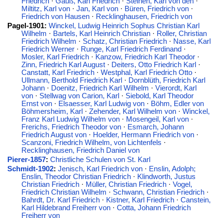
Friedrich
·
Gauß, Karl Friedrich
·
Steinen, Karl von den
·
Miltitz, Karl von
·
Jan, Karl von
·
Büren, Friedrich von
·
Friedrich von Hausen
·
Recklinghausen, Friedrich von
Pagel-1901:
Winckel, Ludwig Heinrich Sophus Christian Karl
Wilhelm
·
Bartels, Karl Heinrich Christian
·
Roller, Christian
Friedrich Wilhelm
·
Schatz, Christian Friedrich
·
Nasse, Karl
Friedrich Werner
·
Runge, Karl Friedrich Ferdinand
·
Mosler, Karl Friedrich
·
Kanzow, Friedrich Karl Theodor
·
Zinn, Friedrich Karl August
·
Deiters, Otto Friedrich Karl
·
Canstatt, Karl Friedrich
·
Westphal, Karl Friedrich Otto
·
Ullmann, Berthold Friedrich Karl
·
Dornblüth, Friedrich Karl
Johann
·
Doenitz, Friedrich Karl Wilhelm
·
Vierordt, Karl
von
·
Stellwag von Carion, Karl
·
Siebold, Karl Theodor
Ernst von
·
Elsaesser, Karl Ludwig von
·
Böhm, Edler von
Böhmersheim, Karl
·
Zehender, Karl Wilhelm von
·
Winckel,
Franz Karl Ludwig Wilhelm von
·
Mosengeil, Karl von
·
Frerichs, Friedrich Theodor von
·
Esmarch, Johann
Friedrich August von
·
Hoelder, Hermann Friedrich von
·
Scanzoni, Friedrich Wilhelm, von Lichtenfels
·
Recklinghausen, Friedrich Daniel von
Pierer-1857
:
Christliche Schulen von St. Karl
Schmidt-1902
:
Jenisch, Karl Friedrich von
·
Enslin, Adolph;
Enslin, Theodor Christian Friedrich
·
Klindworth, Justus
Christian Friedrich
·
Müller, Christian Friedrich
·
Vogel,
Friedrich Christian Wilhelm
·
Schwann, Christian Friedrich
·
Bahrdt, Dr. Karl Friedrich
·
Kistner, Karl Friedrich
·
Canstein,
Karl Hildebrand Freiherr von
·
Cotta, Johann Friedrich
Freiherr von