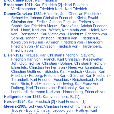
Brockhaus-1837
:
Karl Friedrich
Brockhaus-1911
:
Karl Friedrich [2]
·
Karl-Friedrich-
Verdienstorden
·
Friedrich Karl
·
Karl Friedrich
DamenConvLex-1834
:
Hölderlin, Joh. Christian Friedrich
·
Schneider, Johann Christian Friedrich
·
Kleist, Ewald
Christian von
·
Zedlitz, Joseph Christian Freiherr von
·
Saphir, Karl Friedrich Moritz
·
Streckfuss, Adolph Friedrich
Karl
·
Linné, Karl von
·
Weber, Karl Maria von
·
Holtei, Karl
von
·
Bonstetten, Karl Victor von
·
Uechtritz, Friedrich von
·
Schiller, Johann Christoph Friedrich von
·
Friedrich II.,
König von Preußen
·
Ammon, Friedrich von
·
Hagedorn,
Friedrich von
·
Matthisson, Friedrich von
·
Hardenberg,
Friedrich von
Eisler-1912
:
Krause, Karl Christian Friedrich
·
Savigny,
Friedrich Karl von
·
Planck, Karl Christian
·
Kiesewetter,
Joh. Gottfried Karl Christian
·
Böhme, Christian Friedrich
·
Ehrenfels, Christian Freiherr von
·
Nees von Esenbeck,
Christian Gottfried
·
Stäudlin, Karl Friedrich
·
Gauss, Karl
Friedrich
·
Forberg, Friedrich Karl
·
Göschel, Karl Friedrich
·
Thrandorff, Karl Friedrich Eusebius
·
Reichenbach, Karl
von
·
Stein, Karl Heinrich von
·
Irwing, Karl Franz von
·
Dalberg, Karl Theodor von
·
Rokitansky, Karl von
·
Leonhardi, Hermann Karl von
·
Hardenberg, Friedrich von
Heiligenlexikon-1858
:
Karl von Isnello, B. (1)
Herder-1854
:
Karl Friedrich [2]
·
Karl Friedrich [1]
Meyers-1905
:
Schwan, Christian Friedrich
·
Christian von
Troyes
·
Buch, Christian Leopold von
·
Plattner, Karl