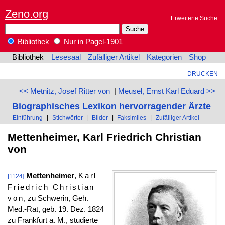
Zeno.org
Erweiterte Suche
Bibliothek
Nur in Pagel-1901
Bibliothek
Lesesaal
Zufälliger Artikel
Kategorien
Shop
DRUCKEN
<< Metnitz, Josef Ritter von
|
Meusel, Ernst Karl Eduard >>
Biographisches Lexikon hervorragender Ärzte
Einführung
|
Stichwörter
|
Bilder
|
Faksimiles
|
Zufälliger Artikel
Mettenheimer, Karl Friedrich Christian
von
Mettenheimer
,
Karl
[1124]
Friedrich Christian
von
, zu Schwerin, Geh.
Med.-Rat, geb. 19. Dez. 1824
zu Frankfurt a. M., studierte