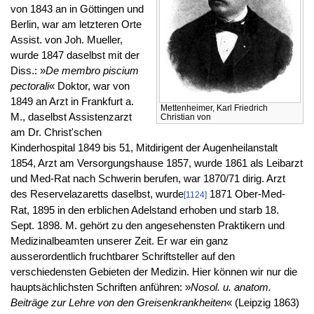
von 1843 an in Göttingen und
Berlin, war am letzteren Orte
Assist. von Joh. Mueller,
wurde 1847 daselbst mit der
Diss.: »
De membro piscium
pectorali
« Doktor, war von
1849 an Arzt in Frankfurt a.
Mettenheimer, Karl Friedrich
M., daselbst Assistenzarzt
Christian von
am Dr. Christ'schen
Kinderhospital 1849 bis 51, Mitdirigent der Augenheilanstalt
1854, Arzt am Versorgungshause 1857, wurde 1861 als Leibarzt
und Med-Rat nach Schwerin berufen, war 1870/71 dirig. Arzt
des Reservelazaretts daselbst, wurde
1871 Ober-Med-
[1124]
Rat, 1895 in den erblichen Adelstand erhoben und starb 18.
Sept. 1898. M. gehört zu den angesehensten Praktikern und
Medizinalbeamten unserer Zeit. Er war ein ganz
ausserordentlich fruchtbarer Schriftsteller auf den
verschiedensten Gebieten der Medizin. Hier können wir nur die
hauptsächlichsten Schriften anführen: »
Nosol. u. anatom.
Beiträge zur Lehre von den Greisenkrankheiten
« (Leipzig 1863)