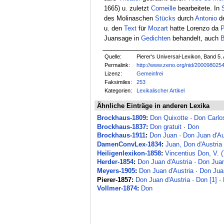
1665) u. zuletzt
Corneille
bearbeitete. In
des Molinaschen
Stücks
durch
Antonio
d
u. den
Text
für
Mozart
hatte Lorenzo da
P
Juansage in
Gedichten
behandelt, auch
B
Quelle:
Pierer's Universal-Lexikon, Band 5. 
Permalink:
http://www.zeno.org/nid/200098025
Lizenz:
Gemeinfrei
Faksimiles:
253
Kategorien:
Lexikalischer Artikel
Ähnliche Einträge in anderen Lexika
Brockhaus-1809
:
Don Quixotte
·
Don Carlo
Brockhaus-1837
:
Don gratuit
·
Don
Brockhaus-1911
:
Don Juan
·
Don Juan d'Au
DamenConvLex-1834
:
Juan, Don d'Austria
Heiligenlexikon-1858
:
Vincentius Don, V. (
Herder-1854
:
Don Juan d'Austria
·
Don Jua
Meyers-1905
:
Don Juan d'Austria
·
Don Jua
Pierer-1857:
Don Juan d'Austria
·
Don [1]
·
Vollmer-1874
:
Don