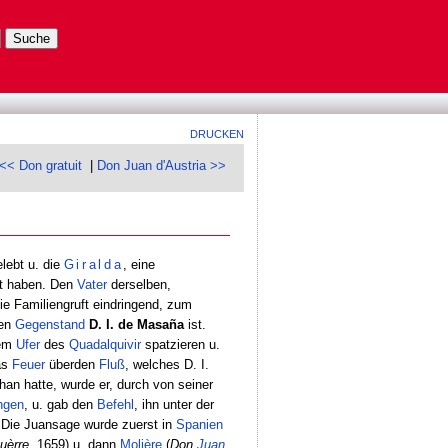
DRUCKEN
<< Don gratuit
|
Don Juan d'Austria >>
gelebt u. die
Giralda
, eine
ht haben. Den
Vater
derselben,
die Familiengruft eindringend, zum
ren
Gegenstand
D. I. de Masaña
ist.
em
Ufer
des
Quadalquivir
spatzieren u.
das
Feuer
überden
Fluß
, welches D. I.
an hatte, wurde er, durch von seiner
ngen
, u. gab den
Befehl
, ihn unter der
 Die Juansage wurde zuerst in
Spanien
guèrre
, 1659) u. dann
Molière
(
Don
Juan
,