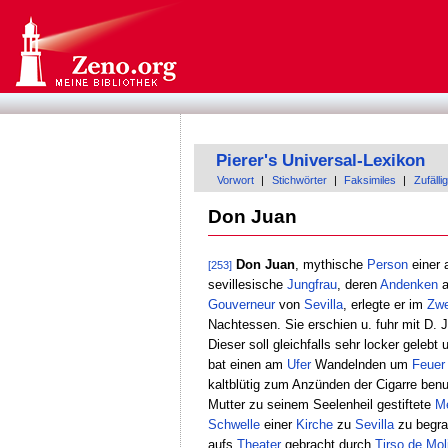
Pierer's Universal-Lexikon
Vorwort
|
Stichwörter
|
Faksimiles
|
Zufällig
Don Juan
Don Juan
, mythische
Person
einer 
[253]
sevillesische
Jungfrau
, deren
Andenken
a
Gouverneur
von
Sevilla
, erlegte er im
Zwe
Nachtessen. Sie erschien u. fuhr mit D. 
Dieser soll gleichfalls sehr locker gelebt
bat einen am
Ufer
Wandelnden um
Feuer
kaltblütig zum Anzünden der Cigarre be
Mutter zu seinem Seelenheil gestiftete
M
Schwelle
einer
Kirche
zu
Sevilla
zu begra
aufs
Theater
gebracht durch
Tirso de Mol