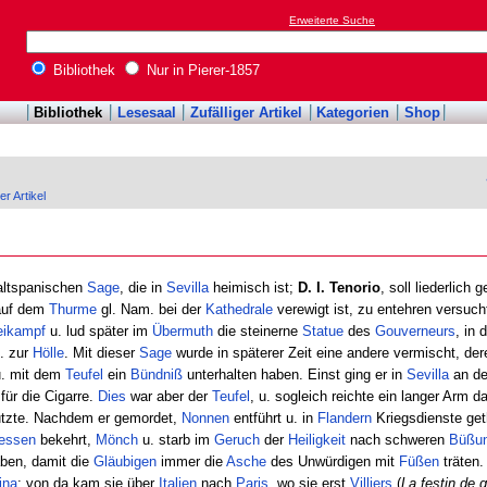
Erweiterte Suche
Bibliothek
Nur in Pierer-1857
Bibliothek
Lesesaal
Zufälliger Artikel
Kategorien
Shop
er Artikel
altspanischen
Sage
, die in
Sevilla
heimisch ist;
D. I. Tenorio
, soll liederlich 
uf dem
Thurme
gl. Nam. bei der
Kathedrale
verewigt ist, zu entehren versuc
ikampf
u. lud später im
Übermuth
die steinerne
Statue
des
Gouverneurs
, in 
J. zur
Hölle
. Mit dieser
Sage
wurde in späterer Zeit eine andere vermischt, de
 u. mit dem
Teufel
ein
Bündniß
unterhalten haben. Einst ging er in
Sevilla
an d
für die Cigarre.
Dies
war aber der
Teufel
, u. sogleich reichte ein langer Arm 
nutzte. Nachdem er gemordet,
Nonnen
entführt u. in
Flandern
Kriegsdienste geth
essen
bekehrt,
Mönch
u. starb im
Geruch
der
Heiligkeit
nach schweren
Büßu
ben, damit die
Gläubigen
immer die
Asche
des Unwürdigen mit
Füßen
träten.
ina
; von da kam sie über
Italien
nach
Paris
, wo sie erst
Villiers
(
La festin de 