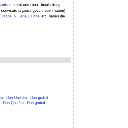
zarts
stammt aus einer Umarbeitung
l convisato di pietra
geschrieben hatten)
Grabbe
, N.
Lenau
,
Holtei
etc. haben die
to
·
Don Quixote
·
Don gratuit
·
Don Quixōte
·
Don gratuit