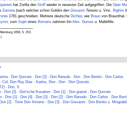
Spanien
hat Zorilla den
Stoff
wieder in neuester Zeit aufgegriffen. Die
Oper
Mo
e
Zamora
(nach welcher schon Goldini den
Giovanni
Tenorio
u. Vinc.
Righini
I
onte
1781 geschrieben. Mehrere deutsche
Dichter
, wie
Braun
von Braunthal,
yron
; zum
Sujet
eines
Romans
nahmen ihn
Alex
.
Dumas
u. Mallefille.
Altenburg 1858, S. 253.
41
s
stria
·
Don Quixote
·
Don [2]
·
Don Ranudo
·
Don
·
Don Benito
·
Don Carlos
·
Cid, Don Ruy Diaz
·
Karlos, Don
·
Don
·
Don Quixote
72)
·
Don, S.
n
·
Don [2]
·
Don'sche Kosaken
·
Don [1]
·
Don gratuit
·
Don Quixote
n
·
Don [1]
·
Don [4]
·
Don [3]
·
Don [2]
·
Don Ranudo
·
Don Carlos
·
Don Benī
Don [2]
·
Torre Don Ximeno
·
Don [3]
·
Don Giovanni
·
Don Benito u. Mingrabil