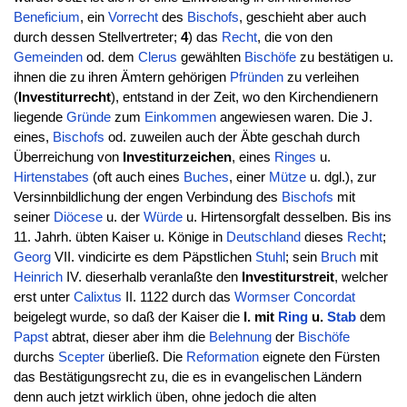
Beneficium
, ein
Vorrecht
des
Bischofs
, geschieht aber auch
durch dessen Stellvertreter;
4
) das
Recht
, die von den
Gemeinden
od. dem
Clerus
gewählten
Bischöfe
zu bestätigen u.
ihnen die zu ihren Ämtern gehörigen
Pfründen
zu verleihen
(
Investiturrecht
), entstand in der Zeit, wo den Kirchendienern
liegende
Gründe
zum
Einkommen
angewiesen waren. Die J.
eines,
Bischofs
od. zuweilen auch der Äbte geschah durch
Überreichung von
Investiturzeichen
, eines
Ringes
u.
Hirtenstabes
(oft auch eines
Buches
, einer
Mütze
u. dgl.), zur
Versinnbildlichung der engen Verbindung des
Bischofs
mit
seiner
Diöcese
u. der
Würde
u. Hirtensorgfalt desselben. Bis ins
11. Jahrh. übten Kaiser u. Könige in
Deutschland
dieses
Recht
;
Georg
VII. vindicirte es dem Päpstlichen
Stuhl
; sein
Bruch
mit
Heinrich
IV. dieserhalb veranlaßte den
Investiturstreit
, welcher
erst unter
Calixtus
II. 1122 durch das
Wormser Concordat
beigelegt wurde, so daß der Kaiser die
I. mit
Ring
u.
Stab
dem
Papst
abtrat, dieser aber ihm die
Belehnung
der
Bischöfe
durchs
Scepter
überließ. Die
Reformation
eignete den Fürsten
das Bestätigungsrecht zu, die es in evangelischen Ländern
denn auch jetzt wirklich üben, ohne jedoch die alten