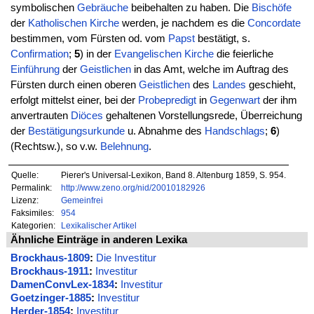
symbolischen
Gebräuche
beibehalten zu haben. Die
Bischöfe
der
Katholischen
Kirche
werden, je nachdem es die
Concordate
bestimmen, vom Fürsten od. vom
Papst
bestätigt, s.
Confirmation
;
5
) in der
Evangelischen
Kirche
die feierliche
Einführung
der
Geistlichen
in das Amt, welche im Auftrag des
Fürsten durch einen oberen
Geistlichen
des
Landes
geschieht,
erfolgt mittelst einer, bei der
Probepredigt
in
Gegenwart
der ihm
anvertrauten
Diöces
gehaltenen Vorstellungsrede, Überreichung
der
Bestätigungsurkunde
u. Abnahme des
Handschlags
;
6
)
(Rechtsw.), so v.w.
Belehnung
.
Quelle:
Pierer's Universal-Lexikon, Band 8. Altenburg 1859, S. 954.
Permalink:
http://www.zeno.org/nid/20010182926
Lizenz:
Gemeinfrei
Faksimiles:
954
Kategorien:
Lexikalischer Artikel
Ähnliche Einträge in anderen Lexika
Brockhaus-1809
:
Die Investitur
Brockhaus-1911
:
Investitur
DamenConvLex-1834
:
Investitur
Goetzinger-1885
:
Investitur
Herder-1854
:
Investitur