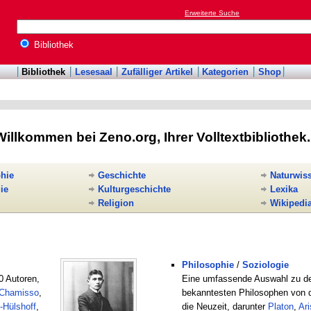
Erweiterte Suche
Bibliothek
Bibliothek
Lesesaal
Zufälliger Artikel
Kategorien
Shop
Willkommen bei Zeno.org, Ihrer Volltextbibliothek.
hie
Geschichte
Naturwis
ie
Kulturgeschichte
Lexika
Religion
Wikipedi
Philosophie
/
Soziologie
0 Autoren,
Eine umfassende Auswahl zu d
Chamisso
,
bekanntesten Philosophen von de
-Hülshoff
,
die Neuzeit, darunter
Platon
,
Ari