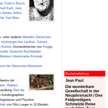
al
,
Francis Bacon
,
uel Kant
,
Jean
s Darwin
,
Arthur
che
,
Karl Marx
,
e, unter anderen
Wanders Deutsches
 mythologisches Lexikon
,
Sulzers
n Künste
, Anstandsbücher von
Knigge
,
midts Deutsche Buchhändler.
dländers Interessante Kriminal-
icon der Deutschen Altertümer
.
Buchempfehlung
Jean Paul
dwerke der
eben
,
Reitters
Die wunderbare
handlung
Über die
Gesellschaft in der
 Autobiographien
Neujahrsnacht / Des
Feldpredigers
Ingenieure und Physiker.
Schmelzle Reise
hnik
von Otto Lueger in 10 Bänden