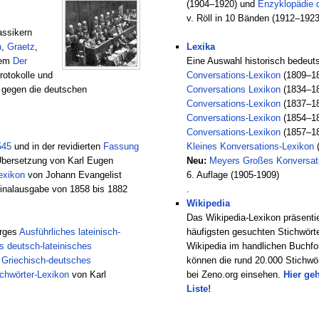
(1904–1920) und
Enzyklopädie 
v. Röll in 10 Bänden (1912–1923
assikern
n
,
Graetz
,
Lexika
dem
Der
Eine Auswahl historisch bedeut
rotokolle und
Conversations-Lexikon
(1809–1
 gegen die deutschen
Conversations Lexikon
(1834–1
Conversations-Lexikon
(1837–1
Conversations-Lexikon
(1854–1
Conversations-Lexikon
(1857–1
545
und in der revidierten
Fassung
Kleines Konversations-Lexikon
(
Übersetzung von Karl Eugen
Neu:
Meyers Großes Konversati
exikon
von Johann Evangelist
6. Auflage (1905-1909)
ginalausgabe von 1858 bis 1882
.
Wikipedia
Das Wikipedia-Lexikon präsentie
orges
Ausführliches lateinisch-
häufigsten gesuchten Stichwörte
s deutsch-lateinisches
Wikipedia im handlichen Buchfo
s
Griechisch-deutsches
können die rund 20.000 Stichwör
chwörter-Lexikon
von Karl
bei Zeno.org einsehen.
Hier geh
Liste!