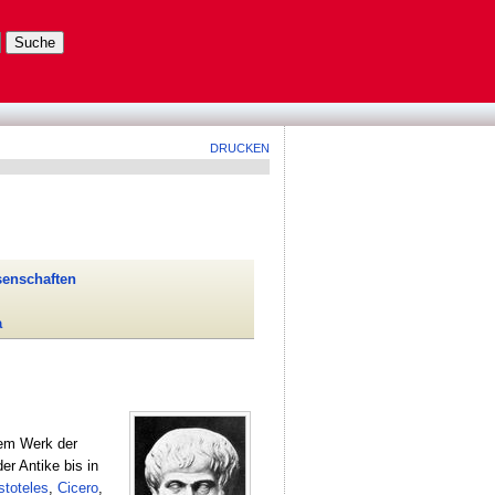
DRUCKEN
senschaften
a
em Werk der
r Antike bis in
stoteles
,
Cicero
,