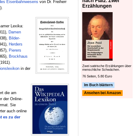
nach Flätz. Zwei
des Eisenbahnwesens
von Dr. Freiherr
Erzählungen
).
samer Lexika:
811),
Damen
838),
Bilder-
841),
Herders
857),
Pierers
865),
Brockhaus
1911).
Zwei satirische Erzählungen über
onslexikon
in der
menschliche Schwächen.
76 Seiten, 5.80 Euro
Im Buch blättern
rt die am
Ansehen bei Amazon
r der Online-
rmat. Sie
ter auch online
t es zu der