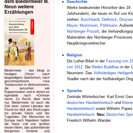
dem Biedermeier III.
Geschichte
Neun weitere
Werke bedeutender Historiker des 19.
Erzählungen
Jahrhunderts, die heute im Ruf von Kl
stehen:
Burckhardt
,
Delbrück
,
Droyse
Meyer
,
Mommsen
,
Pöhlmann
. Außer
Nürnberger Prozeß
, die Verhandlungsp
Materialien des Nürnberger Prozesses
Hauptkriegsverbrecher.
Religion
Die Luther-Bibel in der
Fassung von 1
von 1912
. Die
Reden Buddhas
in der 
Biedermeier - das klingt in
Neumann. Das
Vollständiges Heiligenl
heutigen Ohren nach
langweiligem Spießertum, nach
Stadler nach der der fünfbändigen Ori
geschmacklosen rosa
Teetässchen in Wohnzimmern,
die aussehen wie
Sprache
Puppenstuben und in denen es
irgendwie nach »Omma«
Zentrale Wörterbücher: Karl Ernst Ge
riecht. Zu Recht. Aber nicht
deutsches Handwörterbuch
und
Kleine
nur. Biedermeier ist auch die
Zeit einer zarten Literatur der
Handwörterbuch
sowie Wilhelm Pape
Flucht ins Idyll, des Rückzuges
ins private Glück und der
Handwörterbuch
.
Neu:
Deutsches Spri
Tugenden. Die Menschen im
Friedrich Wilhelm Wander.
Europa nach Napoleon hatten
die Nase voll von großen
neuen Ideen, das aufstrebende
Bürgertum forderte und