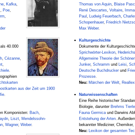
ne
,
Kafka
,
Thomas von Aquin
,
Blaise Pasc
s
,
Poe
,
René Descartes
,
Voltaire
,
Imman
orm
,
Paul
,
Ludwig Feuerbach
,
Charle
Schopenhauer
,
Friedrich Nietzs
der
Max Weber
.
Kulturgeschichte
 als 40.000
Dokumente der Kulturgeschicht
Sprichwörter-Lexikon
,
Hederichs
h
,
Cézanne
,
Allgemeine Theorie der Schöne
mt
,
Junker
,
Schramm
und
Leisi
,
Sch
hiele
.
Deutsche Buchdrucker
und
Frie
iographien
Prozesse
.
chtskarten
Neu:
Märchen der Welt
,
Reallex
postkarten aus der Zeit um 1900
fie
.
Naturwissenschaften
Eine Reihe historischer Standar
Biologie, darunter
Brehms Tierl
hen Komponisten:
Bach
,
Fauna Germica
und Darwins Ab
aydn
,
Liszt
,
Mendelssohn-
Entstehung der Arten
. Außerdem
nn
,
Wagner
,
Weber
.
bekannter Mediziner, Chemiker, 
Neu:
Lexikon der gesamten Tec