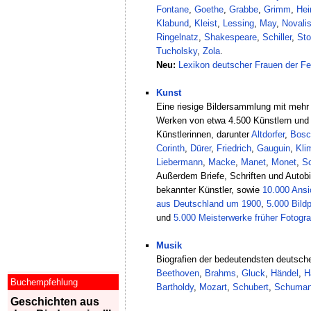
Fontane
,
Goethe
,
Grabbe
,
Grimm
,
Hei
Klabund
,
Kleist
,
Lessing
,
May
,
Novali
Ringelnatz
,
Shakespeare
,
Schiller
,
St
Tucholsky
,
Zola
.
Neu:
Lexikon deutscher Frauen der Fe
Kunst
Eine riesige Bildersammlung mit mehr
Werken von etwa 4.500 Künstlern und
Künstlerinnen, darunter
Altdorfer
,
Bosc
Corinth
,
Dürer
,
Friedrich
,
Gauguin
,
Kli
Liebermann
,
Macke
,
Manet
,
Monet
,
Sc
Außerdem Briefe, Schriften und Autob
bekannter Künstler, sowie
10.000 Ansi
aus Deutschland um 1900
,
5.000 Bild
und
5.000 Meisterwerke früher Fotogra
Musik
Biografien der bedeutendsten deutsc
Beethoven
,
Brahms
,
Gluck
,
Händel
,
H
Buchempfehlung
Bartholdy
,
Mozart
,
Schubert
,
Schuma
Geschichten aus