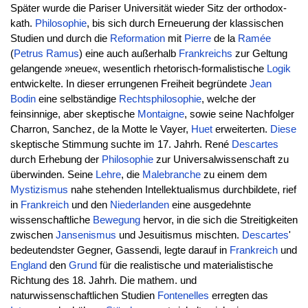
Später wurde die Pariser Universität wieder Sitz der orthodox-
kath.
Philosophie
, bis sich durch Erneuerung der klassischen
Studien und durch die
Reformation
mit
Pierre
de la
Ramée
(
Petrus
Ramus
) eine auch außerhalb
Frankreichs
zur Geltung
gelangende »neue«, wesentlich rhetorisch-formalistische
Logik
entwickelte. In dieser errungenen Freiheit begründete
Jean
Bodin
eine selbständige
Rechtsphilosophie
, welche der
feinsinnige, aber skeptische
Montaigne
, sowie seine Nachfolger
Charron, Sanchez, de la Motte le Vayer,
Huet
erweiterten.
Diese
skeptische Stimmung suchte im 17. Jahrh. René
Descartes
durch Erhebung der
Philosophie
zur Universalwissenschaft zu
überwinden. Seine
Lehre
, die
Malebranche
zu einem dem
Mystizismus
nahe stehenden Intellektualismus durchbildete, rief
in
Frankreich
und den
Niederlanden
eine ausgedehnte
wissenschaftliche
Bewegung
hervor, in die sich die Streitigkeiten
zwischen
Jansenismus
und Jesuitismus mischten.
Descartes
'
bedeutendster Gegner, Gassendi, legte darauf in
Frankreich
und
England
den
Grund
für die realistische und materialistische
Richtung des 18. Jahrh. Die mathem. und
naturwissenschaftlichen Studien
Fontenelles
erregten das