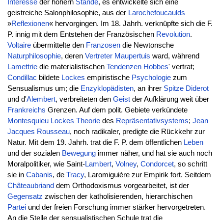
Interesse
der höhern
Stände
, es entwickelte sich eine
geistreiche Salonphilosophie, aus der
Larochefoucaulds
»
Reflexionen
« hervorgingen. Im 18. Jahrh. verknüpfte sich die F.
P. innig mit dem Entstehen der Französischen
Revolution
.
Voltaire
übermittelte den
Franzosen
die Newtonsche
Naturphilosophie
, deren
Vertreter
Maupertuis
ward, während
Lamettrie
die materialistischen
Tendenzen
Hobbes
' vertrat;
Condillac
bildete
Lockes
empiristische
Psychologie
zum
Sensualismus um; die
Enzyklopädisten
, an ihrer
Spitze
Diderot
und d'
Alembert
, verbreiteten den
Geist
der Aufklärung weit über
Frankreichs
Grenzen. Auf dem polit. Gebiete verkündete
Montesquieu
Lockes
Theorie
des
Repräsentativsystems
;
Jean
Jacques
Rousseau
, noch radikaler, predigte die Rückkehr zur
Natur. Mit dem 19. Jahrh. trat die F. P. dem öffentlichen
Leben
und der sozialen
Bewegung
immer näher, und hat sie auch noch
Moralpolitiker, wie Saint-
Lambert
,
Volney
,
Condorcet
, so schritt
sie in
Cabanis
, de
Tracy
, Laromiguière zur Empirik fort. Seitdem
Châteaubriand
dem Orthodoxismus vorgearbeitet, ist der
Gegensatz
zwischen der katholisierenden, hierarchischen
Partei
und der freien Forschung immer stärker hervorgetreten.
An die Stelle der sensualistischen Schule trat die