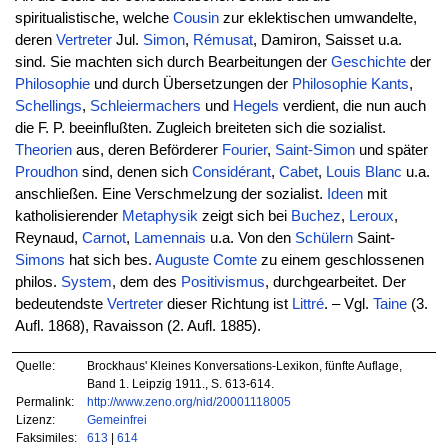
spiritualistische, welche
Cousin
zur eklektischen umwandelte,
deren
Vertreter
Jul.
Simon
,
Rémusat
, Damiron, Saisset u.a.
sind. Sie machten sich durch Bearbeitungen der
Geschichte
der
Philosophie
und durch Übersetzungen der
Philosophie
Kants
,
Schellings
,
Schleiermachers
und
Hegels
verdient, die nun auch
die F. P. beeinflußten. Zugleich breiteten sich die sozialist.
Theorien
aus, deren Beförderer
Fourier
,
Saint-Simon
und später
Proudhon
sind, denen sich
Considérant
,
Cabet
,
Louis
Blanc
u.a.
anschließen. Eine Verschmelzung der sozialist.
Ideen
mit
katholisierender
Metaphysik
zeigt sich bei
Buchez
,
Leroux
,
Reynaud,
Carnot
,
Lamennais
u.a. Von den
Schülern
Saint-
Simons
hat sich bes.
Auguste
Comte
zu einem geschlossenen
philos.
System
, dem des
Positivismus
, durchgearbeitet. Der
bedeutendste
Vertreter
dieser Richtung ist
Littré
. – Vgl.
Taine
(3.
Aufl. 1868), Ravaisson (2. Aufl. 1885).
Quelle:
Brockhaus' Kleines Konversations-Lexikon, fünfte Auflage,
Band 1. Leipzig 1911., S. 613-614.
Permalink:
http://www.zeno.org/nid/20001118005
Lizenz:
Gemeinfrei
Faksimiles:
613
|
614