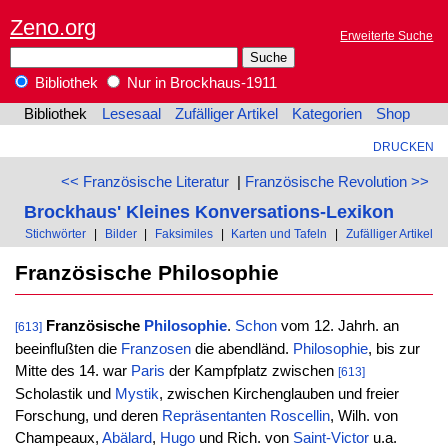
Zeno.org
Erweiterte Suche
Bibliothek
Nur in Brockhaus-1911
Bibliothek
Lesesaal
Zufälliger Artikel
Kategorien
Shop
DRUCKEN
<< Französische Literatur
|
Französische Revolution >>
Brockhaus' Kleines Konversations-Lexikon
Stichwörter
|
Bilder
|
Faksimiles
|
Karten und Tafeln
|
Zufälliger Artikel
Französische Philosophie
Französische
Philosophie
.
Schon
vom 12. Jahrh. an
[613]
beeinflußten die
Franzosen
die abendländ.
Philosophie
, bis zur
Mitte des 14. war
Paris
der Kampfplatz zwischen
[613]
Scholastik und
Mystik
, zwischen Kirchenglauben und freier
Forschung, und deren
Repräsentanten
Roscellin
, Wilh. von
Champeaux,
Abälard
,
Hugo
und Rich. von
Saint-Victor
u.a.