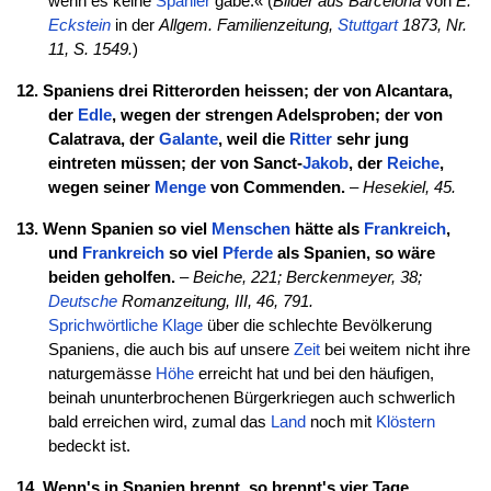
wenn es keine
Spanier
gäbe.« (
Bilder aus Barcelona
von
E.
Eckstein
in der
Allgem. Familienzeitung,
Stuttgart
1873, Nr.
11, S. 1549.
)
12. Spaniens drei Ritterorden heissen; der von Alcantara,
der
Edle
, wegen der strengen Adelsproben; der von
Calatrava, der
Galante
, weil die
Ritter
sehr jung
eintreten müssen; der von Sanct-
Jakob
, der
Reiche
,
wegen seiner
Menge
von Commenden.
–
Hesekiel, 45.
13. Wenn Spanien so viel
Menschen
hätte als
Frankreich
,
und
Frankreich
so viel
Pferde
als Spanien, so wäre
beiden geholfen.
–
Beiche, 221;
Berckenmeyer, 38;
Deutsche
Romanzeitung, III, 46, 791.
Sprichwörtliche
Klage
über die schlechte Bevölkerung
Spaniens, die auch bis auf unsere
Zeit
bei weitem nicht ihre
naturgemässe
Höhe
erreicht hat und bei den häufigen,
beinah ununterbrochenen Bürgerkriegen auch schwerlich
bald erreichen wird, zumal das
Land
noch mit
Klöstern
bedeckt ist.
14. Wenn's in Spanien brennt, so brennt's vier Tage.