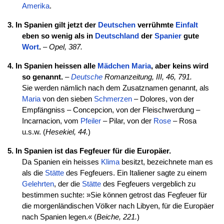
Amerika
.
3. In Spanien gilt jetzt der
Deutschen
verrühmte
Einfalt
eben so wenig als in
Deutschland
der
Spanier
gute
Wort
.
–
Opel, 387.
4. In Spanien heissen alle
Mädchen
Maria
, aber keins wird
so genannt.
–
Deutsche
Romanzeitung, III, 46, 791.
Sie werden nämlich nach dem Zusatznamen genannt, als
Maria
von den sieben
Schmerzen
– Dolores, von der
Empfängniss – Concepcion, von der Fleischwerdung –
Incarnacion, vom
Pfeiler
– Pilar, von der
Rose
– Rosa
u.s.w. (
Hesekiel, 44.
)
5. In Spanien ist das Fegfeuer für die Europäer.
Da Spanien ein heisses
Klima
besitzt, bezeichnete man es
als die
Stätte
des Fegfeuers. Ein Italiener sagte zu einem
Gelehrten
, der die
Stätte
des Fegfeuers vergeblich zu
bestimmen suchte: »Sie können getrost das Fegfeuer für
die morgenländischen Völker nach Libyen, für die Europäer
nach Spanien legen.« (
Beiche, 221.
)