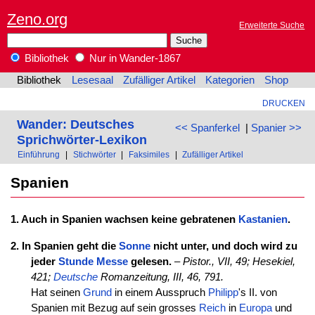
Zeno.org
Erweiterte Suche
Bibliothek
Nur in Wander-1867
Bibliothek
Lesesaal
Zufälliger Artikel
Kategorien
Shop
DRUCKEN
Wander: Deutsches
<< Spanferkel
|
Spanier >>
Sprichwörter-Lexikon
Einführung
|
Stichwörter
|
Faksimiles
|
Zufälliger Artikel
Spanien
1. Auch in Spanien wachsen keine gebratenen
Kastanien
.
2. In Spanien geht die
Sonne
nicht unter, und doch wird zu
jeder
Stunde
Messe
gelesen.
–
Pistor., VII, 49;
Hesekiel,
421;
Deutsche
Romanzeitung, III, 46, 791.
Hat seinen
Grund
in einem Ausspruch
Philipp
's II. von
Spanien mit Bezug auf sein grosses
Reich
in
Europa
und