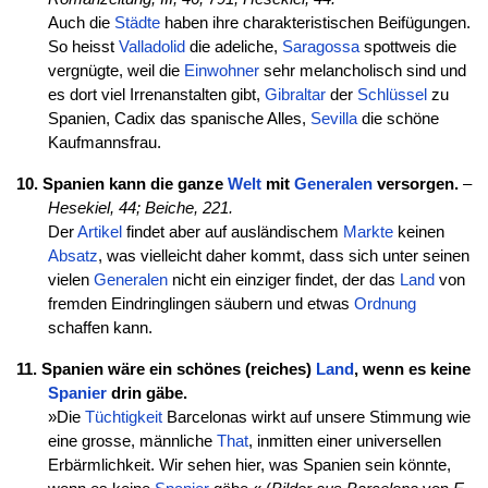
Auch die
Städte
haben ihre charakteristischen Beifügungen.
So heisst
Valladolid
die adeliche,
Saragossa
spottweis die
vergnügte, weil die
Einwohner
sehr melancholisch sind und
es dort viel Irrenanstalten gibt,
Gibraltar
der
Schlüssel
zu
Spanien, Cadix das spanische Alles,
Sevilla
die schöne
Kaufmannsfrau.
10. Spanien kann die ganze
Welt
mit
Generalen
versorgen.
–
Hesekiel, 44;
Beiche, 221.
Der
Artikel
findet aber auf ausländischem
Markte
keinen
Absatz
, was vielleicht daher kommt, dass sich unter seinen
vielen
Generalen
nicht ein einziger findet, der das
Land
von
fremden Eindringlingen säubern und etwas
Ordnung
schaffen kann.
11. Spanien wäre ein schönes (reiches)
Land
, wenn es keine
Spanier
drin gäbe.
»Die
Tüchtigkeit
Barcelonas wirkt auf unsere Stimmung wie
eine grosse, männliche
That
, inmitten einer universellen
Erbärmlichkeit. Wir sehen hier, was Spanien sein könnte,