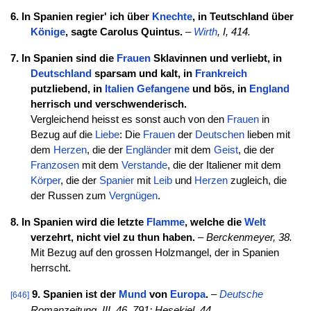
6. In Spanien regier' ich über
Knechte
, in Teutschland über
Könige
, sagte Carolus Quintus.
–
Wirth
, I, 414.
7. In Spanien sind die
Frauen
Sklavinnen und verliebt, in
Deutschland
sparsam und kalt, in
Frankreich
putzliebend, in
Italien
Gefangene
und bös, in
England
herrisch und verschwenderisch.
Vergleichend heisst es sonst auch von den
Frauen
in
Bezug auf die
Liebe
: Die
Frauen
der
Deutschen
lieben mit
dem
Herzen
, die der
Engländer
mit dem
Geist
, die der
Franzosen
mit dem
Verstande
, die der Italiener mit dem
Körper
, die der
Spanier
mit
Leib
und
Herzen
zugleich, die
der Russen zum
Vergnügen
.
8. In Spanien wird die letzte
Flamme
, welche die
Welt
verzehrt, nicht viel zu thun haben.
–
Berckenmeyer, 38.
Mit Bezug auf den grossen Holzmangel, der in Spanien
herrscht.
9. Spanien ist der
Mund
von
Europa
.
–
Deutsche
[646]
Romanzeitung, III, 46, 791;
Hesekiel, 44.