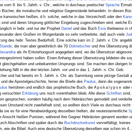
 vom 9. bis 5. Jahrh. v. Chr., welche in durchaus poetischer
Sprache
Ermahn
e Bücher, die moralische und religiöse Gegenstände behandeln. In diesen Bü
die kanonischen heißen, d.h. solche, welche in das Verzeichniß oder den
Kano
 sind und deren Ursprung göttlicher Eingebung zugeschrieben wird, welche E
rünglich in hebr. und nur der Prophet
Daniel
und das Buch
Esra
theilweise in 
Alexander dem Großen im Morgenlande so sehr verbreitete, daß auch viele
Jud
tzung des hebr. Textes Bedürfniß. Eine solche kam im 2. Jahrh. v. Chr. angeb
Stande
, die man aber gewöhnlich die 70
Dolmetscher
und ihre Übersetzung di
lexandria
als ihr Entstehungsort angegeben wird, wo die Übersetzer abgesonde
ereingestimmt haben sollen. Einen Anhang dieser Übersetzung bildeten die s
cht gleichgehalten und unbekannten Ursprungs sind. Sie machen den übrigen In
hung fällt in die drei letzten Jahrh. vor und in das 1. Jahrh. n. Chr. Geb.
her und hat bereits im 5. Jahrh. n. Chr. als Sammlung seine jetzige Gestal
 und die Apostelgeschichte, ferner die Briefe des
Paulus
, dann die sogenannt
ulus
herrühren und endlich das prophetische Buch, die
Apokalypse
oder 
ig versuchten
Erklärung
uns noch vorenthalten blieb. Alle diese
Schriften
sind, 
ein gesprochen, sondern häufig nach dem Hebräischen gemodelt und verdorbe
esen Umstand nicht zweifelhaft sind, so wollten doch Viele es durchaus nicht 
da sie es für eine Herabwürdigung desselben hielten, die neutestamentliche
S
eser Ansicht hießen Puristen, während ihre Gegner Hebräisten genannt wurden u
durch Abschriften und später durch die
Buchdruckerkunst
vervielfältigt, keines
, wie die Bibel. Auch eine deutsche Übersetzung derselben war schon im 4.