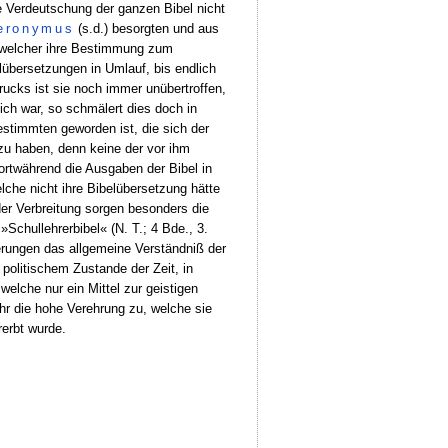
ue Verdeutschung der ganzen Bibel nicht
eronymus
(s.d.) besorgten und aus
, welcher ihre Bestimmung zum
übersetzungen in Umlauf, bis endlich
ucks ist sie noch immer unübertroffen,
lich war, so schmälert dies doch in
stimmten geworden ist, die sich der
u haben, denn keine der vor ihm
fortwährend die Ausgaben der Bibel in
lche nicht ihre Bibelübersetzung hätte
der Verbreitung sorgen besonders die
 »Schullehrerbibel« (N. T.; 4 Bde., 3.
terungen das allgemeine Verständniß der
d politischem Zustande der Zeit, in
welche nur ein Mittel zur geistigen
r die hohe Verehrung zu, welche sie
rerbt wurde.