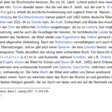
wir aber nur Bruchstücke besitzen. Bis ins 14. Jahrh. scheint jedoch eine ne
 der röm.
Kirche
dawider waren. Nur die seit dem 8. Jahrh. aus der vom h.
Hi
e
Vulgata
erhielt die kirchliche Anerkennung und zugleich ihren lat. Namen
rfindung
der
Buchdruckerkunst
kamen jedoch seit 1462 mehre deutsche Bibel
uther
von 1521–34 zu
Stande
kam. An
Kraft
, Einfachheit und Würde des Ausdr
in den
Sinn
der biblischen
Schriften
eingedrungen, als es zu
Luther
's Zeit mög
etzung, welche auch die Grundlage der meisten, für nichtdeutsche
Länder
be
gebührt das Verdienst, die Bibel wieder zum
Eigenthume
des
Volkes
gemacht z
and allgemeine Verbreitung. Nach der
Reformation
vervielfältigten sich auch 
 Übersetzungen, und es gibt jetzt keine
Sprache
, die eine
Literatur
besitzt, we
wenigstens Theile derselben das einzig darin vorhandene Buch. Für diese Art 
llschaften
(s.d.) im In- und Auslande, während
Schriften
, wie z.B.
Dinter
's
nd
Engel
's »
Geist
der Bibel für Schule und
Haus
« (9. Aufl., 1832) durch Erläu
zu welchem eine umfassende Kenntniß von
Sprache
,
Geschichte
, sittlichem un
n, nothwendig ist. Der hohe
Werth
der Bibel wird selbst von Denen anerkannt, 
rin sehen. Auch sie erkennen darin das Buch der Bücher an und gestehen ih
rten Religion genießt, die nur durch sie lauter und rein auf die Nachwelt ve
ikon, Band 1. Leipzig 1837., S. 244-245.
17