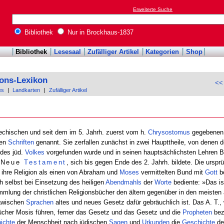
Erweiterte Suche
Bibliothek
Nur in Brockhaus-1837
Bibliothek
Lesesaal
Zufälliger Artikel
Kategorien
Shop
ions-Lexikon
<<
es
|
Landkarten
|
Zufälliger Artikel
iechischen und seit dem im 5. Jahrh. zuerst vom h.
Chrysostomus
gegebenen 
gen
Schriften
genannt. Sie zerfallen zunächst in zwei Haupttheile, von denen 
 des jüd.
Volkes
vorgefunden wurde und in seinen hauptsächlichsten Lehren B
s
Neue
Testament
, sich bis gegen Ende des 2. Jahrh. bildete. Die urs
ihre Religion als einen von Abraham und
Moses
vermittelten Bund mit
Gott
be
h selbst bei Einsetzung des heiligen
Abendmahls
der
Worte
bediente: »Das i
mlung der christlichen Religionsbücher den ältern gegenüber in den meisten
lawischen
Sprachen
altes und neues Gesetz dafür gebräuchlich ist. Das A. T
Bücher Mosis führen, ferner das Gesetz und das Gesetz und die
Propheten
beze
ichte
der Menschheit nach jüdischen
Sagen
und
Urkunden
die
Geschichte
de