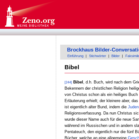
Brockhaus Bilder-Conversat
Einführung
|
Stichwörter
|
Bilder
|
Faksimil
Bibel
Bibel
, d.h. Buch, wird nach dem Gr
[244]
Bekennern der christlichen Religion heili
von Christus schon als ein heiliges Buch
Erläuterung erhielt; der kleinere aber, da
ist eigentlich alter Bund, indem die
Juden
Religionsverfassung. Da nun Christus sic
wurde dieser Name auch für die neue Sam
während im Russischen und in andern s
Pentateuch, den eigentlich nur die fünf 
Bücher, welche an eine allgemeine
Gesch