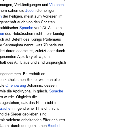
ungen, Verkündigungen und
Visionen
chern sahen die
Juden
die heiligen
n
der heiligen, meist zum Vorlesen im
igenschaft auch von den Christen
chaldäischer
Sprache
verfaßt. Als sich
en
des Hebräischen nicht mehr kundig
lich auf Befehl des Königs Ptolemäus
e Septuaginta nennt, was 70 bedeutet.
rt daran gearbeitet, zuletzt aber durch
ogenannten
Apokrypha
, d.h.
halt des A. T. aus und sind ursprünglich
t angenommen. Es enthält an
en katholischen Briefe, wie man alle
die
Offenbarung
Johannis, dessen
wie die Apokrypha, in griech.
Sprache
n wurde. Obgleich die
zugestehen, daß das N. T. nicht in
prache
in irgend einer Hinsicht nicht
nd die Sieger geblieben sind.
 mit solchem anhaltenden Eifer erläutert
 Jahrh. durch den gothischen
Bischof