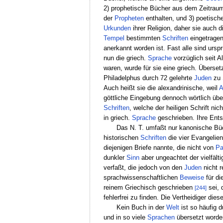
2) prophetische Bücher aus dem Zeitraume
der
Propheten
enthalten, und 3) poetisch
Urkunden
ihrer Religion, daher sie auch 
Tempel
bestimmten
Schriften
eingetragen
anerkannt worden ist. Fast alle sind ursp
nun die griech.
Sprache
vorzüglich seit 
waren, wurde für sie eine griech. Überse
Philadelphus durch 72 gelehrte
Juden
zu
Auch heißt sie die alexandrinische, weil
A
göttliche Eingebung dennoch wörtlich üb
Schriften
, welche der heiligen Schrift ni
in griech.
Sprache
geschrieben. Ihre Entste
Das N. T. umfaßt nur kanonische Büc
historischen
Schriften
die vier Evangelien
diejenigen Briefe nannte, die nicht von
Pa
dunkler
Sinn
aber ungeachtet der vielfält
verfaßt, die jedoch von den
Juden
nicht r
sprachwissenschaftlichen
Beweise
für di
reinem Griechisch geschrieben
sei, 
[244]
fehlerfrei zu finden. Die Vertheidiger di
Kein Buch in der
Welt
ist so häufig 
und in so viele
Sprachen
übersetzt worden