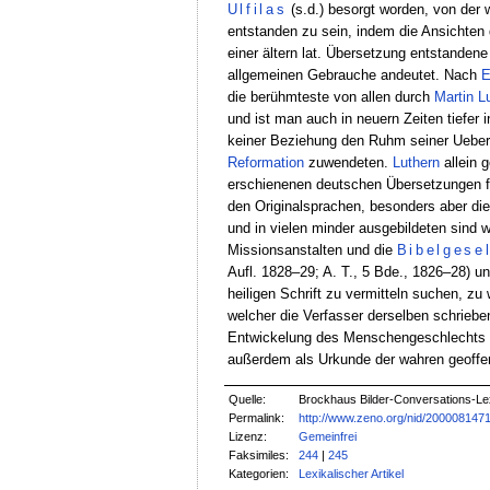
Ulfilas
(s.d.) besorgt worden, von der 
entstanden zu sein, indem die Ansichten
einer ältern lat. Übersetzung entstanden
allgemeinen Gebrauche andeutet. Nach
E
die berühmteste von allen durch
Martin
L
und ist man auch in neuern Zeiten tiefer 
keiner Beziehung den Ruhm seiner Uebers
Reformation
zuwendeten.
Luthern
allein 
erschienenen deutschen Übersetzungen f
den Originalsprachen, besonders aber die
und in vielen minder ausgebildeten sind 
Missionsanstalten und die
Bibelgese
Aufl. 1828–29; A. T., 5 Bde., 1826–28) u
heiligen Schrift zu vermitteln suchen, 
welcher die Verfasser derselben schriebe
Entwickelung des Menschengeschlechts da
außerdem als Urkunde der wahren geoffenba
Quelle:
Brockhaus Bilder-Conversations-Lex
Permalink:
http://www.zeno.org/nid/200008147
Lizenz:
Gemeinfrei
Faksimiles:
244
|
245
Kategorien:
Lexikalischer Artikel