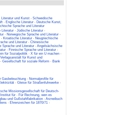
Literatur und Kunst
·
Schwedische
ft
·
Englische Literatur
·
Deutsche Kunst,
chische Sprache und Literatur
 Literatur
·
Jüdische Literatur
·
tur
·
Norwegische Sprache und Literatur
·
·
Kroatische Literatur
·
Neugriechische
ache und Literatur
·
Chinesische
e Sprache und Literatur
·
Angelsächsische
atur
·
Finnische Sprache und Literatur
·
in für Sozialpolitik
·
X für ein U machen
·
·
Verlagsanstalt für Kunst und
·
Gesellschaft für soziale Reform
·
Bank
ür Gasbeleuchtung
·
Normalprofile für
ektrizität
·
Gleise für Straßenfuhrwerke
·
sche Missionsgesellschaft für Deutsch-
nstitut für
·
Für Rechnung, wen es
gbau und Gußstahlfabrikation
·
Arzneibuch
liens
·
Ehrenzeichen für 1870/71
·