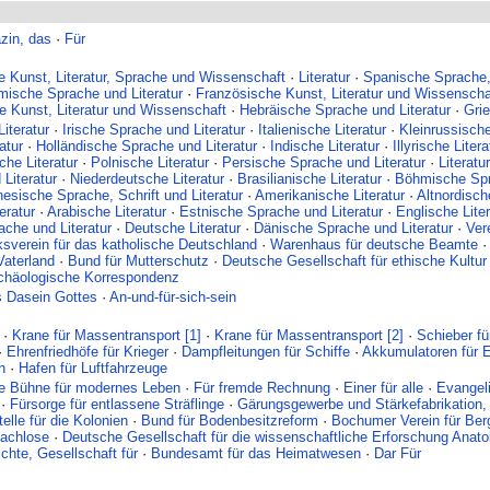
zin, das
·
Für
e Kunst, Literatur, Sprache und Wissenschaft
·
Literatur
·
Spanische Sprache, 
ische Sprache und Literatur
·
Französische Kunst, Literatur und Wissenscha
he Kunst, Literatur und Wissenschaft
·
Hebräische Sprache und Literatur
·
Grie
iteratur
·
Irische Sprache und Literatur
·
Italienische Literatur
·
Kleinrussische
atur
·
Holländische Sprache und Literatur
·
Indische Literatur
·
Illyrische Litera
he Literatur
·
Polnische Literatur
·
Persische Sprache und Literatur
·
Literatur
Literatur
·
Niederdeutsche Literatur
·
Brasilianische Literatur
·
Böhmische Spr
nesische Sprache, Schrift und Literatur
·
Amerikanische Literatur
·
Altnordisch
eratur
·
Arabische Literatur
·
Estnische Sprache und Literatur
·
Englische Liter
che und Literatur
·
Deutsche Literatur
·
Dänische Sprache und Literatur
·
Vere
ksverein für das katholische Deutschland
·
Warenhaus für deutsche Beamte
Vaterland
·
Bund für Mutterschutz
·
Deutsche Gesellschaft für ethische Kultur
archäologische Korrespondenz
s Dasein Gottes
·
An-und-für-sich-sein
·
Krane für Massentransport [1]
·
Krane für Massentransport [2]
·
Schieber f
·
Ehrenfriedhöfe für Krieger
·
Dampfleitungen für Schiffe
·
Akkumulatoren für El
n
·
Hafen für Luftfahrzeuge
ie Bühne für modernes Leben
·
Für fremde Rechnung
·
Einer für alle
·
Evangeli
·
Fürsorge für entlassene Sträflinge
·
Gärungsgewerbe und Stärkefabrikation, I
elle für die Kolonien
·
Bund für Bodenbesitzreform
·
Bochumer Verein für Ber
dachlose
·
Deutsche Gesellschaft für die wissenschaftliche Erforschung Anato
hte, Gesellschaft für
·
Bundesamt für das Heimatwesen
·
Dar Für