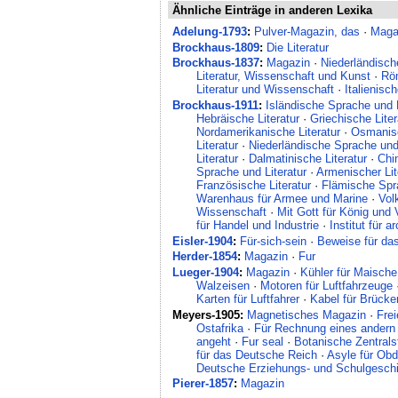
Ähnliche Einträge in anderen Lexika
Adelung-1793
:
Pulver-Magazin, das
·
Maga
Brockhaus-1809
:
Die Literatur
Brockhaus-1837
:
Magazin
·
Niederländisch
Literatur, Wissenschaft und Kunst
·
Röm
Literatur und Wissenschaft
·
Italienisc
Brockhaus-1911
:
Isländische Sprache und L
Hebräische Literatur
·
Griechische Liter
Nordamerikanische Literatur
·
Osmanisc
Literatur
·
Niederländische Sprache und 
Literatur
·
Dalmatinische Literatur
·
Chi
Sprache und Literatur
·
Armenischer Lit
Französische Literatur
·
Flämische Spra
Warenhaus für Armee und Marine
·
Vol
Wissenschaft
·
Mit Gott für König und 
für Handel und Industrie
·
Institut für 
Eisler-1904
:
Für-sich-sein
·
Beweise für da
Herder-1854
:
Magazin
·
Fur
Lueger-1904
:
Magazin
·
Kühler für Maische
Walzeisen
·
Motoren für Luftfahrzeuge
Karten für Luftfahrer
·
Kabel für Brücke
Meyers-1905:
Magnetisches Magazin
·
Fre
Ostafrika
·
Für Rechnung eines andern
angeht
·
Fur seal
·
Botanische Zentralst
für das Deutsche Reich
·
Asyle für Ob
Deutsche Erziehungs- und Schulgeschic
Pierer-1857
:
Magazin