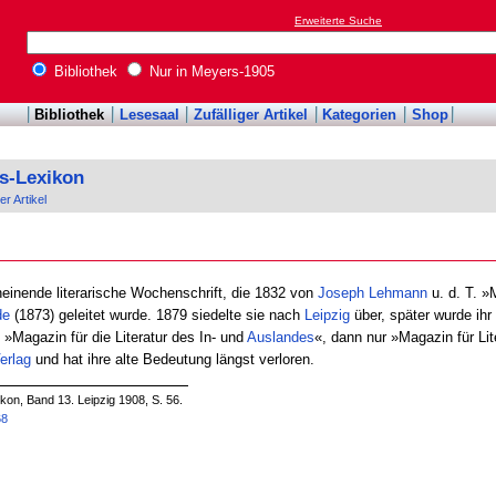
Erweiterte Suche
Bibliothek
Nur in Meyers-1905
Bibliothek
Lesesaal
Zufälliger Artikel
Kategorien
Shop
s-Lexikon
er Artikel
einende literarische Wochenschrift, die 1832 von
Joseph
Lehmann
u. d. T. »
de
(1873) geleitet wurde. 1879 siedelte sie nach
Leipzig
über, später wurde ihr
»Magazin für die Literatur des In- und
Auslandes
«, dann nur »Magazin für Li
erlag
und hat ihre alte Bedeutung längst verloren.
on, Band 13. Leipzig 1908, S. 56.
68