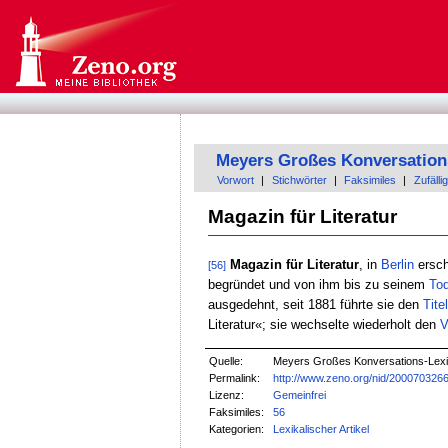
Meyers Großes Konversation
Vorwort
|
Stichwörter
|
Faksimiles
|
Zufällig
Magazin für Literatur
Magazin für Literatur
, in
Berlin
ersch
[56]
begründet und von ihm bis zu seinem
To
ausgedehnt, seit 1881 führte sie den
Titel
Literatur«; sie wechselte wiederholt den
V
Quelle:
Meyers Großes Konversations-Lexik
Permalink:
http://www.zeno.org/nid/200070326
Lizenz:
Gemeinfrei
Faksimiles:
56
Kategorien:
Lexikalischer Artikel