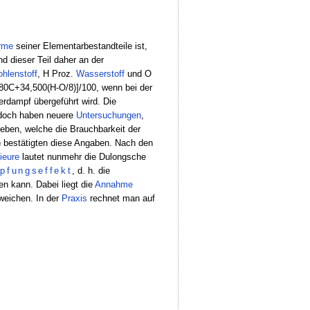
rme
seiner Elementarbestandteile ist,
d dieser Teil daher an der
hlenstoff
, H Proz.
Wasserstoff
und O
80C+34,500(H-O/8)]/100, wenn bei der
rdampf übergeführt wird. Die
, doch haben neuere
Untersuchungen
,
ben, welche die Brauchbarkeit der
 bestätigten diese Angaben. Nach den
ieure
lautet nunmehr die Dulongsche
pfungseffekt
, d. h. die
n kann. Dabei liegt die
Annahme
weichen. In der
Praxis
rechnet man auf