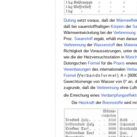
Dulong
setzt voraus, daß der
Wärmeeffek
daß bei sauerstoffhaltigen
Körpern
der
Sa
Wärmeentwickelung bei der
Verbrennung
Proz.
Sauerstoff
ergab, erhält man darau
Verbrennung
der
Wasserstoff
des
Materia
Richtigkeit der Voraussetzungen, unter 
wie die der Heizversuchsstation in
Münch
Dulongschen
Formel
für die
Praxis
erwies
Vereinbarungen
des internationalen
Verba
Formel
(
Verbandsformel
): A = [80
Gewichtsmenge von Wasser von 0° an, di
zugrunde, daß die
Verbrennung
ohne Luftü
die Erreichung eines
Verdampfungseffekt
Die
Heizkraft
der
Brennstoffe
wird mi