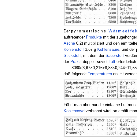
Der
pyrometrische
Wärmeeffe
auftretender
Produkte
mit der zugehörige
Asche
0,2) multipliziert und den ermittel
Kohlenstoff
3,67 g
Kohlensäure
, und der
Stickstoff
, mit dem der
Sauerstoff
verdünn
der
Praxis
doppelt soviel
Luft
erforderlich
8080/(3,67×0,216+8,88×0,244+11,55
daß folgende
Temperaturen
erzielt werde
Führt man aber nur die einfache Luftmen
Kohlenoxyd
verbrannt wird, so erhält ma