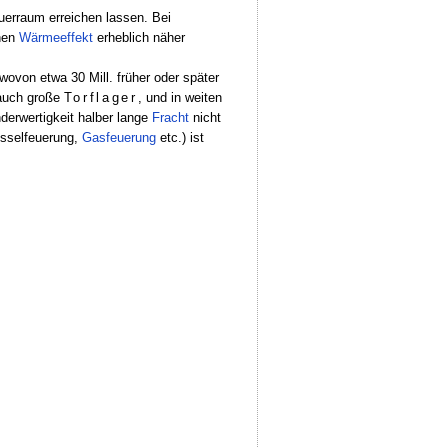
erraum erreichen lassen. Bei
hen
Wärmeeffekt
erheblich näher
wovon etwa 30 Mill. früher oder später
auch große
Torflager
, und in weiten
nderwertigkeit halber lange
Fracht
nicht
sselfeuerung,
Gasfeuerung
etc.) ist