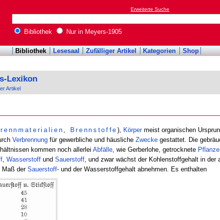
Erweiterte Suche
Bibliothek
Nur in Meyers-1905
Bibliothek
Lesesaal
Zufälliger Artikel
Kategorien
Shop
s-Lexikon
er Artikel
rennmaterialien
,
Brennstoffe
),
Körper
meist organischen Ursprun
urch
Verbrennung
für gewerbliche und häusliche
Zwecke
gestattet. Die gebräu
rhältnissen kommen noch allerlei
Abfälle
, wie Gerberlohe, getrocknete
Pflanze
f
,
Wasserstoff
und
Sauerstoff
, und zwar wächst der Kohlenstoffgehalt in de
n Maß der
Sauerstoff
- und der Wasserstoffgehalt abnehmen. Es enthalten