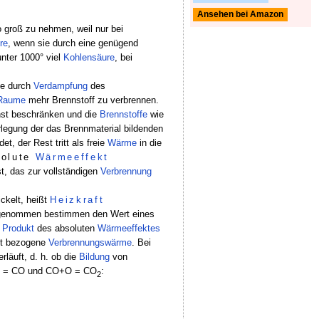
Ansehen bei Amazon
o groß zu nehmen, weil nur bei
re
, wenn sie durch eine genügend
nter 1000° viel
Kohlensäure
, bei
te durch
Verdampfung
des
Raume
mehr Brennstoff zu verbrennen.
hst beschränken und die
Brennstoffe
wie
legung der das Brennmaterial bildenden
t, der Rest tritt als freie
Wärme
in die
solute
Wärmeeffekt
st, das zur vollständigen
Verbrennung
ckelt, heißt
Heizkraft
nommen bestimmen den Wert eines
s
Produkt
des absoluten
Wärmeeffektes
eit bezogene
Verbrennungswärme
. Bei
rläuft, d. h. ob die
Bildung
von
+O = CO und CO+O = CO
:
2