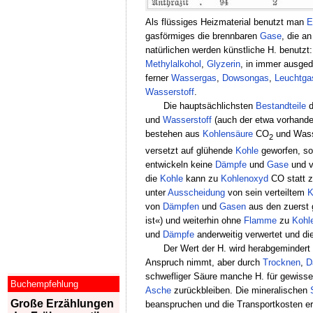
Als flüssiges Heizmaterial benutzt man
E
gasförmiges die brennbaren
Gase
, die a
natürlichen werden künstliche H. benutzt
Methylalkohol
,
Glyzerin
, in immer ausge
ferner
Wassergas
,
Dowsongas
,
Leuchtga
Wasserstoff
.
Die hauptsächlichsten
Bestandteile
d
und
Wasserstoff
(auch der etwa vorhand
bestehen aus
Kohlensäure
CO
und Wass
2
versetzt auf glühende
Kohle
geworfen, so 
entwickeln keine
Dämpfe
und
Gase
und v
die
Kohle
kann zu
Kohlenoxyd
CO statt 
unter
Ausscheidung
von sein verteiltem
K
von
Dämpfen
und
Gasen
aus den zuerst
ist«) und weiterhin ohne
Flamme
zu
Kohl
und
Dämpfe
anderweitig verwertet und di
Der Wert der H. wird herabgemindert
Anspruch nimmt, aber durch
Trocknen
,
D
schwefliger Säure manche H. für gewiss
Buchempfehlung
Asche
zurückbleiben. Die mineralischen
Große Erzählungen
beanspruchen und die Transportkosten e