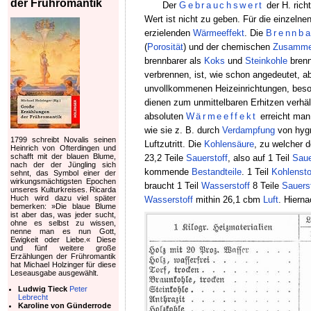
der Frühromantik
Der
Gebrauchswert
der H. rich
Wert ist nicht zu geben. Für die einzeln
erzielenden
Wärmeeffekt
. Die
Brennba
(
Porosität
) und der chemischen
Zusamme
brennbarer als
Koks
und
Steinkohle
brenn
verbrennen, ist, wie schon angedeutet, 
unvollkommenen Heizeinrichtungen, beso
dienen zum unmittelbaren Erhitzen verhä
absoluten
Wärmeeffekt
erreicht man
wie sie z. B. durch
Verdampfung
von hygr
1799 schreibt Novalis seinen
Luftzutritt. Die
Kohlensäure
, zu welcher 
Heinrich von Ofterdingen und
schafft mit der blauen Blume,
23,2 Teile
Sauerstoff
, also auf 1 Teil
Saue
nach der der Jüngling sich
kommende
Bestandteile
. 1 Teil
Kohlensto
sehnt, das Symbol einer der
wirkungsmächtigsten Epochen
braucht 1 Teil
Wasserstoff
8 Teile
Sauerst
unseres Kulturkreises. Ricarda
Huch wird dazu viel später
Wasserstoff
mithin 26,1 cbm
Luft
. Hiern
bemerken: »Die blaue Blume
ist aber das, was jeder sucht,
ohne es selbst zu wissen,
nenne man es nun Gott,
Ewigkeit oder Liebe.« Diese
und fünf weitere große
Erzählungen der Frühromantik
hat Michael Holzinger für diese
Leseausgabe ausgewählt.
Ludwig Tieck
Peter
Lebrecht
Karoline von Günderrode