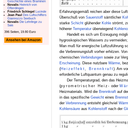
Geschichte eines Braminen
Novalis
Heinrich von
Ofterdingen
Erfahrungsgemäß reichen aber diese Luf
Friedrich Schlegel
Lucinde
Jean Paul
Des Luftschiffers
Überschuß von
Sauerstoff
sämtlicher
Koh
Giannozzo Seebuch
Novalis
Die Lehrlinge zu
starke
Schicht
glühender
Kohle
strömt, 
Sais
höherer
Temperatur
überwiegend
Kohleno
396 Seiten, 19.80 Euro
Handelt es sich um Erzeugung mögl
hygroskopischen Wassers zu vermeiden;
Ansehen bei Amazon
Man muß für energische Luftzuführung s
die Verbrennungsluft vorher erhitzen. Von
chemischen
Verbindungen
sowie zur Ver
Erscheinung
. Diese nutzbare
Wärme
, be
(
Heizeffekt
,
Brennkraft
). Am vo
erforderliche Luftquantum genau zu reguli
Der Temperaturgrad, den das Heizmat
(
pyrometrischer Heiz-
oder
Wär
Heizmaterials. Wird die
Brennkraft
auf de
in das spezifische
Gewicht
eines
Brennst
der
Verbrennung
entsteht gleichviel
Wärm
Kohlensäure
aus
Kohlenstoff
nach der
Gl