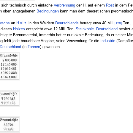
e sich technisch durch einfache
Verbrennung
der H. auf einem
Rost
in dem Feu
en oben angegebenen
Bedingungen
kann man dem theoretischen pyrometrisc
wachs
an
Holz
in den Wäldern
Deutschlands
beträgt etwa 40 Mill.
Ton., 
[120]
dieses
Holzes
entspricht etwa 12 Mill. Ton.
Steinkohle
.
Deutschland
besitzt 
chtigste Brennmaterial, immerhin hat er nur lokale Bedeutung, da er seiner Mi
ng fehlt jede brauchbare Angabe; seine Verwendung für die
Industrie
(Dampfke
Deutschland
(in
Tonnen
) gewonnen: