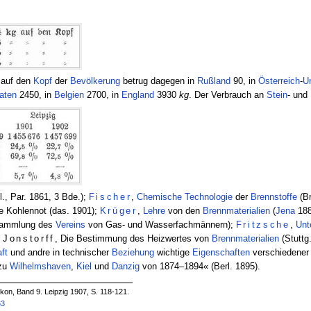
 auf den
Kopf
der
Bevölkerung
betrug dagegen in
Rußland
90, in
Österreich
-
U
aten
2450, in
Belgien
2700, in
England
3930
kg
. Der Verbrauch an
Stein
- und
l., Par. 1861, 3 Bde.);
Fischer
,
Chemische Technologie
der
Brennstoffe
(Br
e Kohlennot (das. 1901);
Krüger
,
Lehre
von den
Brennmaterialien
(
Jena
188
sammlung des
Vereins
von Gas- und Wasserfachmännern);
Fritzsche
,
Unt
 Jonstorff
, Die Bestimmung des Heizwertes von
Brennmaterialien
(Stuttg
ft
und andre in technischer
Beziehung
wichtige
Eigenschaften
verschiedene
zu
Wilhelmshaven
,
Kiel
und
Danzig
von 1874–1894« (Berl. 1895).
on, Band 9. Leipzig 1907, S. 118-121.
63