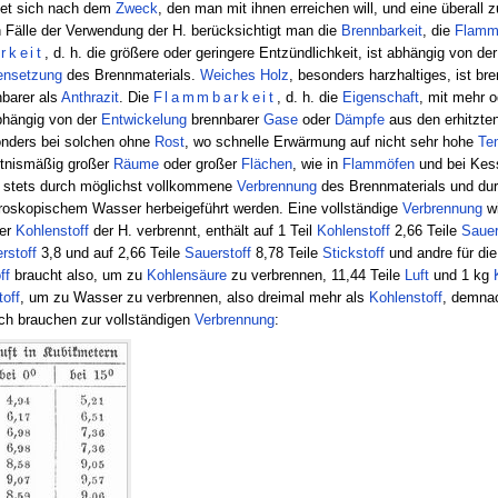
tet sich nach dem
Zweck
, den man mit ihnen erreichen will, und eine überall 
en Fälle der Verwendung der H. berücksichtigt man die
Brennbarkeit
, die
Flamm
rkeit
, d. h. die größere oder geringere Entzündlichkeit, ist abhängig von d
nsetzung
des Brennmaterials.
Weiches
Holz
, besonders harzhaltiges, ist br
barer als
Anthrazit
. Die
Flammbarkeit
, d. h. die
Eigenschaft
, mit mehr 
abhängig von der
Entwickelung
brennbarer
Gase
oder
Dämpfe
aus den erhitzten
nders bei solchen ohne
Rost
, wo schnelle Erwärmung auf nicht sehr hohe
Te
ltnismäßig großer
Räume
oder großer
Flächen
, wie in
Flammöfen
und bei Kes
 stets durch möglichst vollkommene
Verbrennung
des Brennmaterials und du
oskopischem Wasser herbeigeführt werden. Eine vollständige
Verbrennung
wi
der
Kohlenstoff
der H. verbrennt, enthält auf 1 Teil
Kohlenstoff
2,66 Teile
Sauer
rstoff
3,8 und auf 2,66 Teile
Sauerstoff
8,78 Teile
Stickstoff
und andre für di
ff
braucht also, um zu
Kohlensäure
zu verbrennen, 11,44 Teile
Luft
und 1 kg
off
, um zu Wasser zu verbrennen, also dreimal mehr als
Kohlenstoff
, demnac
ach brauchen zur vollständigen
Verbrennung
: