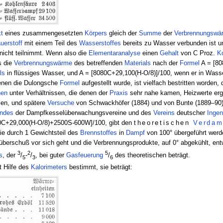
t
eines zusammengesetzten
Körpers
gleich der
Summe
der
Verbrennungswä
uerstoff
mit einem Teil des
Wasserstoffes
bereits zu Wasser verbunden ist un
nicht teilnimmt. Wenn also die
Elementaranalyse
einen
Gehalt
von C Proz.
Ko
s die
Verbrennungswärme
des betreffenden
Materials
nach der
Formel
A = [80
ls
in flüssiges Wasser, und A = [8080C+29,100(H-O/8)]/100, wenn er in Wasse
denen die Dulongsche
Formel
aufgestellt wurde, ist vielfach bestritten worden
en
unter Verhältnissen, die denen der
Praxis
sehr nahe kamen, Heizwerte erge
en, und spätere
Versuche
von Schwackhöfer (1884) und von Bunte (1889–90)
ndes
der Dampfkesselüberwachungsvereine und des
Vereins
deutscher
Ingen
80C+29,000(H-O/8)+2500S-600W]/100, gibt den
theoretischen
Verdam
e durch 1 Gewichtsteil des
Brennstoffes
in
Dampf
von 100° übergeführt werde
berschuß vor sich geht und die Verbrennungsprodukte, auf 0° abgekühlt, ent
3
2
5
s
, der
/
-
/
, bei guter
Gasfeuerung
/
des theoretischen beträgt.
5
3
6
t Hilfe des
Kalorimeters
bestimmt, sie beträgt: