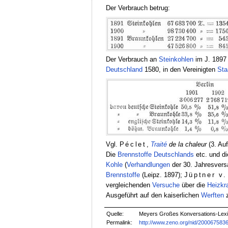
Der Verbrauch betrug:
Der Verbrauch an
Steinkohlen
im J. 1897
Deutschland
1580, in den Vereinigten
Sta
Vgl.
Péclet
,
Traité
de la chaleur
(3. Auf
Die
Brennstoffe
Deutschlands
etc. und di
Kohle
(
Verhandlungen
der 30. Jahresver
Brennstoffe
(Leipz. 1897);
Jüptner v.
vergleichenden
Versuche
über die
Heizkra
Ausgeführt auf den kaiserlichen
Werften
Quelle:
Meyers Großes Konversations-Lexik
Permalink:
http://www.zeno.org/nid/200067583