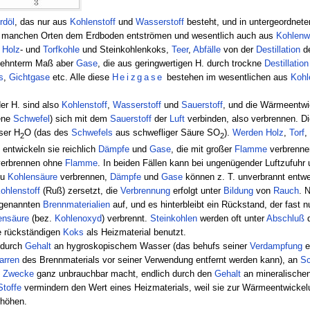
rdöl
, das nur aus
Kohlenstoff
und
Wasserstoff
besteht, und in untergeordnet
n manchen Orten dem Erdboden entströmen und wesentlich auch aus
Kohlenw
:
Holz
- und
Torfkohle
und Steinkohlenkoks,
Teer
,
Abfälle
von der
Destillation
d
dehnterm Maß aber
Gase
, die aus geringwertigen H. durch trockne
Destillation
s
,
Gichtgase
etc. Alle diese
Heizgase
bestehen im wesentlichen aus
Kohl
er H. sind also
Kohlenstoff
,
Wasserstoff
und
Sauerstoff
, und die Wärmeentwi
ene
Schwefel
) sich mit dem
Sauerstoff
der
Luft
verbinden, also verbrennen. D
er H
O (das des
Schwefels
aus schwefliger Säure SO
).
Werden
Holz
,
Torf
,
2
2
entwickeln sie reichlich
Dämpfe
und
Gase
, die mit großer
Flamme
verbrenne
erbrennen ohne
Flamme
. In beiden Fällen kann bei ungenügender Luftzufuhr
zu
Kohlensäure
verbrennen,
Dämpfe
und
Gase
können z. T. unverbrannt entwe
ohlenstoff
(Ruß) zersetzt, die
Verbrennung
erfolgt unter
Bildung
von
Rauch
. 
 genannten
Brennmaterialien
auf, und es hinterbleibt ein Rückstand, der fast 
ensäure
(bez.
Kohlenoxyd
) verbrennt.
Steinkohlen
werden oft unter
Abschluß
e rückständigen
Koks
als Heizmaterial benutzt.
 durch
Gehalt
an hygroskopischem Wasser (das behufs seiner
Verdampfung
e
arren
des Brennmaterials vor seiner Verwendung entfernt werden kann), an
Sc
e
Zwecke
ganz unbrauchbar macht, endlich durch den
Gehalt
an mineralische
Stoffe
vermindern den Wert eines Heizmaterials, weil sie zur Wärmeentwickel
rhöhen.