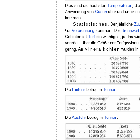
Dies sind die höchsten
Temperaturen
, di
Anwendung von
Gasen
aber und unter d
kommen.
Statistisches
. Der jährliche
Zu
§ur
Verbrennung
kommen. Der
Brennwert
Gebieten ist
Torf
ein wichtiges, ja das wi
verträgt. Über die Größe der Torfgewinnu
gering. An
Mineralkohlen
wurden in
Die
Einfuhr
betrug in
Tonnen
:
Die
Ausfuhr
betrug in
Tonnen
: