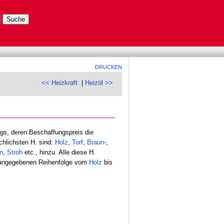
DRUCKEN
<< Heizkraft
|
Heizöl >>
gs, deren Beschaffungspreis die
chlichsten H. sind:
Holz
,
Torf
,
Braun
-,
n
,
Stroh
etc., hinzu. Alle diese H.
r angegebenen Reihenfolge vom
Holz
bis