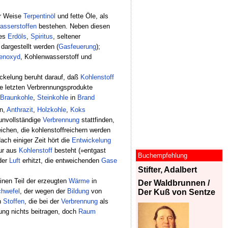
er Weise
Terpentinöl
und fette Öle, als
asserstoffen
bestehen. Neben diesen
es
Erdöls
,
Spiritus
, seltener
dargestellt werden (
Gasfeuerung
);
enoxyd
, Kohlenwasserstoff und
ckelung beruht darauf, daß
Kohlenstoff
ie letzten Verbrennungsprodukte
Braunkohle
,
Steinkohle
in
Brand
n,
Anthrazit
,
Holzkohle
,
Koks
 unvollständige
Verbrennung
stattfinden,
ichen, die kohlenstoffreichern werden
Nach einiger Zeit hört die
Entwickelung
nur aus
Kohlenstoff
besteht (»entgast
Buchempfehlung
der
Luft
erhitzt, die entweichenden
Gase
Stifter, Adalbert
inen Teil der erzeugten
Wärme
in
Der Waldbrunnen /
hwefel
, der wegen der
Bildung
von
Der Kuß von Sentze
n
Stoffen
, die bei der
Verbrennung
als
ung nichts beitragen, doch
Raum