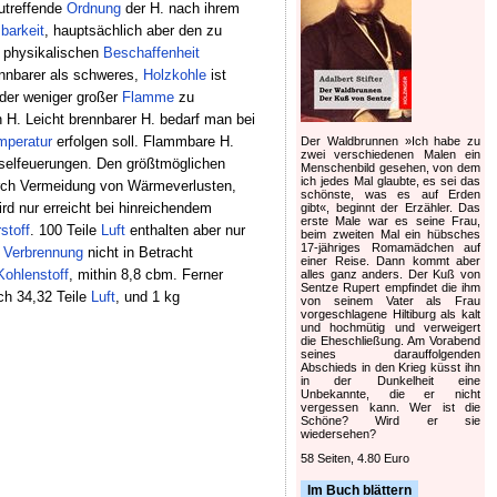
zutreffende
Ordnung
der H. nach ihrem
barkeit
, hauptsächlich aber den zu
er physikalischen
Beschaffenheit
ennbarer als schweres,
Holzkohle
ist
oder weniger großer
Flamme
zu
 H. Leicht brennbarer H. bedarf man bei
mperatur
erfolgen soll. Flammbare H.
Der Waldbrunnen »Ich habe zu
zwei verschiedenen Malen ein
selfeuerungen. Den größtmöglichen
Menschenbild gesehen, von dem
ich jedes Mal glaubte, es sei das
rch Vermeidung von Wärmeverlusten,
schönste, was es auf Erden
rd nur erreicht bei hinreichendem
gibt«, beginnt der Erzähler. Das
erste Male war es seine Frau,
stoff
. 100 Teile
Luft
enthalten aber nur
beim zweiten Mal ein hübsches
17-jähriges Romamädchen auf
e
Verbrennung
nicht in Betracht
einer Reise. Dann kommt aber
Kohlenstoff
, mithin 8,8 cbm. Ferner
alles ganz anders. Der Kuß von
Sentze Rupert empfindet die ihm
h 34,32 Teile
Luft
, und 1 kg
von seinem Vater als Frau
vorgeschlagene Hiltiburg als kalt
und hochmütig und verweigert
die Eheschließung. Am Vorabend
seines darauffolgenden
Abschieds in den Krieg küsst ihn
in der Dunkelheit eine
Unbekannte, die er nicht
vergessen kann. Wer ist die
Schöne? Wird er sie
wiedersehen?
58 Seiten, 4.80 Euro
Im Buch blättern