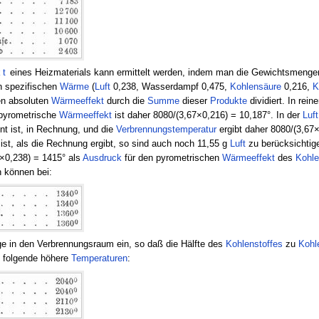
kt
eines Heizmaterials kann ermittelt werden, indem man die Gewichtsmengen
n spezifischen
Wärme
(
Luft
0,238, Wasserdampf 0,475,
Kohlensäure
0,216,
K
ten absoluten
Wärmeeffekt
durch die
Summe
dieser
Produkte
dividiert. In rei
 pyrometrische
Wärmeeffekt
ist daher 8080/(3,67×0,216) = 10,187°. In der
Luft
t ist, in Rechnung, und die
Verbrennungstemperatur
ergibt daher 8080/(3,67
 ist, als die Rechnung ergibt, so sind auch noch 11,55 g
Luft
zu berücksichtig
×0,238) = 1415° als
Ausdruck
für den pyrometrischen
Wärmeeffekt
des
Kohle
n können bei:
ge in den Verbrennungsraum ein, so daß die Hälfte des
Kohlenstoffes
zu
Kohl
n folgende höhere
Temperaturen
: