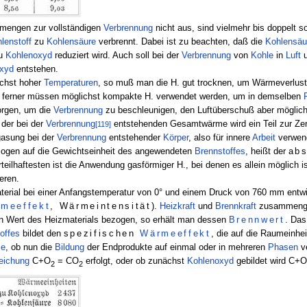
tmengen zur vollständigen
Verbrennung
nicht aus, sind vielmehr bis doppelt s
lenstoff
zu
Kohlensäure
verbrennt. Dabei ist zu beachten, daß die
Kohlensäu
zu
Kohlenoxyd
reduziert wird. Auch soll bei der
Verbrennung
von
Kohle
in
Luft
u
xyd
entstehen.
ichst hoher
Temperaturen
, so muß man die H. gut trocknen, um Wärmeverlus
 ferner müssen möglichst kompakte H. verwendet werden, um in demselben
orgen, um die
Verbrennung
zu beschleunigen, den Luftüberschuß aber möglic
 der bei der
Verbrennung
entstehenden Gesamtwärme wird ein Teil zur Zer
[119]
gasung bei der
Verbrennung
entstehender
Körper
, also für innere
Arbeit
verwende
zogen auf die Gewichtseinheit des angewendeten
Brennstoffes
, heißt der
ab
rteilhaftesten ist die Anwendung gasförmiger H., bei denen es allein möglich i
eren.
erial bei einer Anfangstemperatur von 0° und einem Druck von 760 mm entwi
meeffekt
, Wärmeintensität
).
Heizkraft
und
Brennkraft
zusammenge
n Wert des Heizmaterials bezogen, so erhält man dessen
Brennwert
. Da
offes
bildet den
spezifischen
Wärmeeffekt
, die auf die Raumeinh
e
, ob nun die
Bildung
der Endprodukte auf einmal oder in mehreren
Phasen
ve
eichung
C+O
= CO
erfolgt, oder ob zunächst
Kohlenoxyd
gebildet wird C
2
2