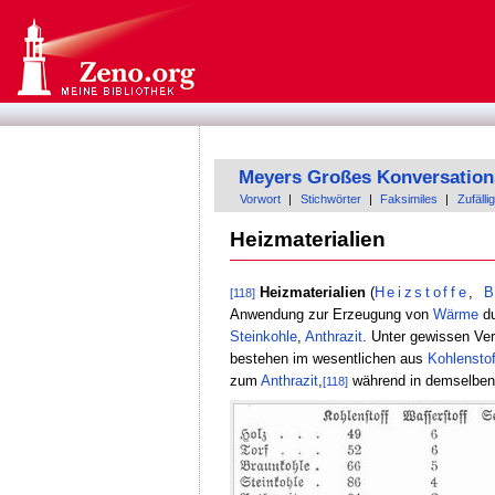
Meyers Großes Konversation
Vorwort
|
Stichwörter
|
Faksimiles
|
Zufällig
Heizmaterialien
Heizmaterialien
(
Heizstoffe
,
B
[118]
Anwendung zur Erzeugung von
Wärme
d
Steinkohle
,
Anthrazit
. Unter gewissen Ve
bestehen im wesentlichen aus
Kohlenstof
zum
Anthrazit
,
während in demselbe
[118]