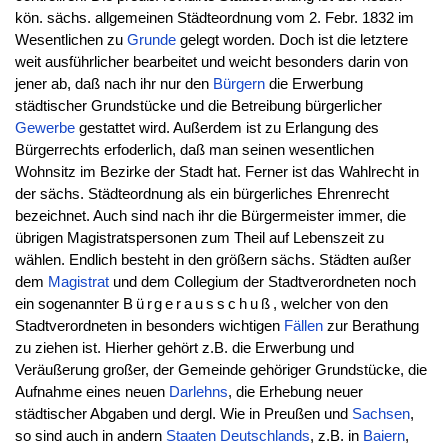
kön. sächs. allgemeinen Städteordnung vom 2. Febr. 1832 im
Wesentlichen zu
Grunde
gelegt worden. Doch ist die letztere
weit ausführlicher bearbeitet und weicht besonders darin von
jener ab, daß nach ihr nur den
Bürgern
die Erwerbung
städtischer Grundstücke und die Betreibung bürgerlicher
Gewerbe
gestattet wird. Außerdem ist zu Erlangung des
Bürgerrechts erfoderlich, daß man seinen wesentlichen
Wohnsitz im Bezirke der Stadt hat. Ferner ist das Wahlrecht in
der sächs. Städteordnung als ein bürgerliches Ehrenrecht
bezeichnet. Auch sind nach ihr die Bürgermeister immer, die
übrigen Magistratspersonen zum Theil auf Lebenszeit zu
wählen. Endlich besteht in den größern sächs. Städten außer
dem
Magistrat
und dem Collegium der Stadtverordneten noch
ein sogenannter
Bürgerausschuß
, welcher von den
Stadtverordneten in besonders wichtigen
Fällen
zur Berathung
zu ziehen ist. Hierher gehört z.B. die Erwerbung und
Veräußerung großer, der Gemeinde gehöriger Grundstücke, die
Aufnahme eines neuen
Darlehns
, die Erhebung neuer
städtischer Abgaben und dergl. Wie in Preußen und
Sachsen
,
so sind auch in andern
Staaten
Deutschlands
, z.B. in
Baiern
,