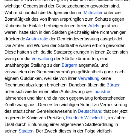
wichtiger Gegenstand der Gesetzgebungen geworden sind.
Während nämlich die Dorfgemeinden im
Mittelalter
unter die
Botmäßigkeit des von ihnen ursprünglich zum Schutze gegen
räuberische Einfälle herbeigerufenen freien
Adels
gerathen
waren, hatte sich in den Städten gleichzeitig eine nicht weniger
drückende
Aristokratie
der Gemeindeverfassung ausgebildet.
Die Ämter und Würden der Stadträthe waren erblich geworden.
Diese hatten sich, da die Staatsregierungen in jenen Zeiten sich
wenig um die
Verwaltung
der Städte kümmerten, eine
unabhängige Stellung zu den
Bürgern
angemaßt, und
verwalteten das Gemeindevermögen größtentheils ganz nach
eignem Gutdünken, weil sie von ihrer
Verwaltung
keine
Rechnung abzulegen brauchten. Daneben übten die
Bürger
unter sich wieder einen allen Aufschwung der
Industrie
lähmenden und hier und da noch gegenwärtig fortbestehenden
Zunftzwang aus. Den ersten wichtigen Schritt zu Verbesserung
des städtischen Gemeindewesens in
Deutschland
that der jetzt
regierende König von Preußen,
Friedrich Wilhelm III
., im Jahre
1808 durch Einführung einer allgemeinen Städteordnung in
seinen
Staaten
. Der Zweck dieses in der Folge vielfach