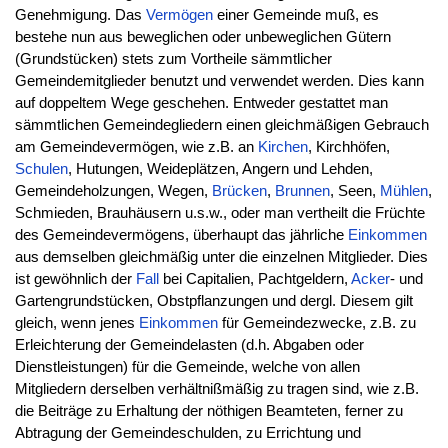
Genehmigung. Das
Vermögen
einer Gemeinde muß, es
bestehe nun aus beweglichen oder unbeweglichen Gütern
(Grundstücken) stets zum Vortheile sämmtlicher
Gemeindemitglieder benutzt und verwendet werden. Dies kann
auf doppeltem Wege geschehen. Entweder gestattet man
sämmtlichen Gemeindegliedern einen gleichmäßigen Gebrauch
am Gemeindevermögen, wie z.B. an
Kirchen
, Kirchhöfen,
Schulen
, Hutungen, Weideplätzen, Angern und Lehden,
Gemeindeholzungen, Wegen,
Brücken
,
Brunnen
, Seen,
Mühlen
,
Schmieden, Brauhäusern u.s.w., oder man vertheilt die Früchte
des Gemeindevermögens, überhaupt das jährliche
Einkommen
aus demselben gleichmäßig unter die einzelnen Mitglieder. Dies
ist gewöhnlich der
Fall
bei Capitalien, Pachtgeldern,
Acker
- und
Gartengrundstücken, Obstpflanzungen und dergl. Diesem gilt
gleich, wenn jenes
Einkommen
für Gemeindezwecke, z.B. zu
Erleichterung der Gemeindelasten (d.h. Abgaben oder
Dienstleistungen) für die Gemeinde, welche von allen
Mitgliedern derselben verhältnißmäßig zu tragen sind, wie z.B.
die Beiträge zu Erhaltung der nöthigen Beamteten, ferner zu
Abtragung der Gemeindeschulden, zu Errichtung und