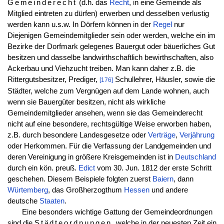
Gemeinderecht
(d.h. das
Recht
, in eine Gemeinde als
Mitglied eintreten zu dürfen) erwerben und desselben verlustig
werden kann u.s.w. In Dörfern können in der
Regel
nur
Diejenigen Gemeindemitglieder sein oder werden, welche ein im
Bezirke der Dorfmark gelegenes Bauergut oder bäuerliches Gut
besitzen und dasselbe landwirthschaftlich bewirthschaften, also
Ackerbau und Viehzucht treiben. Man kann daher z.B. die
Rittergutsbesitzer, Prediger,
Schullehrer, Häusler, sowie die
[176]
Städter, welche zum Vergnügen auf dem Lande wohnen, auch
wenn sie Bauergüter besitzen, nicht als wirkliche
Gemeindemitglieder ansehen, wenn sie das Gemeinderecht
nicht auf eine besondere, rechtsgültige Weise erworben haben,
z.B. durch besondere Landesgesetze oder
Verträge
,
Verjährung
oder Herkommen. Für die Verfassung der Landgemeinden und
deren Vereinigung in größere Kreisgemeinden ist in
Deutschland
durch ein kön. preuß.
Edict
vom 30. Jun. 1812 der erste Schritt
geschehen. Diesem Beispiele folgten zuerst
Baiern
, dann
Würtemberg
, das Großherzogthum
Hessen
und andere
deutsche
Staaten
.
Eine besonders wichtige Gattung der Gemeindeordnungen
sind die
Städteordnungen
, welche in der neuesten Zeit ein