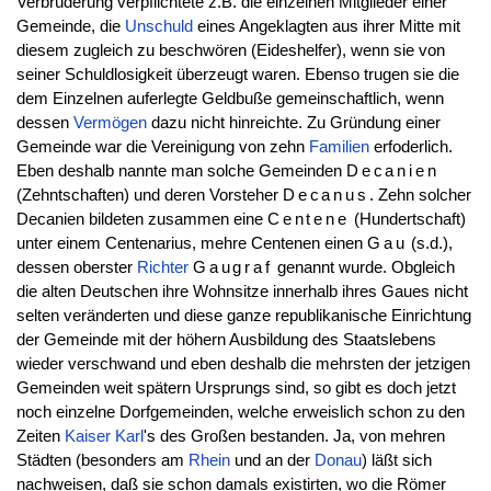
Verbrüderung verpflichtete z.B. die einzelnen Mitglieder einer
Gemeinde, die
Unschuld
eines Angeklagten aus ihrer Mitte mit
diesem zugleich zu beschwören (Eideshelfer), wenn sie von
seiner Schuldlosigkeit überzeugt waren. Ebenso trugen sie die
dem Einzelnen auferlegte Geldbuße gemeinschaftlich, wenn
dessen
Vermögen
dazu nicht hinreichte. Zu Gründung einer
Gemeinde war die Vereinigung von zehn
Familien
erfoderlich.
Eben deshalb nannte man solche Gemeinden
Decanien
(Zehntschaften) und deren Vorsteher
Decanus
. Zehn solcher
Decanien bildeten zusammen eine
Centene
(Hundertschaft)
unter einem Centenarius, mehre Centenen einen
Gau
(s.d.),
dessen oberster
Richter
Gaugraf
genannt wurde. Obgleich
die alten Deutschen ihre Wohnsitze innerhalb ihres Gaues nicht
selten veränderten und diese ganze republikanische Einrichtung
der Gemeinde mit der höhern Ausbildung des Staatslebens
wieder verschwand und eben deshalb die mehrsten der jetzigen
Gemeinden weit spätern Ursprungs sind, so gibt es doch jetzt
noch einzelne Dorfgemeinden, welche erweislich schon zu den
Zeiten
Kaiser
Karl
's des Großen bestanden. Ja, von mehren
Städten (besonders am
Rhein
und an der
Donau
) läßt sich
nachweisen, daß sie schon damals existirten, wo die Römer