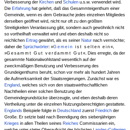
Verbesserung der
Kirchen
und
Schulen
u.s.w. verwendet wird.
Die
Erfahrung
hat gelehrt, daß das Gesammteigenthum einer
Gemeinde, wenn es dem Gebrauche jedes einzelnen Mitgliedes
derselben geöffnet wird, nicht nur oft zu den größten
Streitigkeiten Veranlassung gibt, sondern auch gewöhnlich nicht
so vortheilhaft verwaltet wird und eben deshalb nicht so
reichlichen
Ertrag
gewährt, als es seiner
Natur
nach vermöchte;
daher die
Sprüchwörter
: »
Gemein
ist selten ein
«,
»
Gesammt Gut verdammt Gut
«. Dies erregte, da der
gesammte Nationalwohlstand wesentlich auf der
zweckmäßigen Benutzung und Verbesserung des
Grundeigenthums beruht, schon vor mehr als hundert Jahren
die Aufmerksamkeit der Staatsregierungen. Zunächst war es
England
, welches sich von den staatswirthschaftlichen
Nachtheilen einer solchen Benutzung der
Gemeindegrundstücke überzeugte, und eben deshalb deren
Vertheilung unter die einzelnen Nutzungsberechtigten gestattete.
Englands
Beispiele folgte in
Deutschland
zuerst
Friedrich
der
Große. Er setzte bald nach Beendigung des siebenjährigen
Krieges
in allen Theilen seines
Reiches
Commissarien ein,
welche unter steter Oberaufsicht der höchsten
Landes
-
Collegien