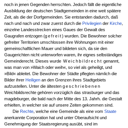
noch in jenen Gegenden herrschten. Jedoch fällt die eigentliche
Ausbildung der deutschen Stadtgemeinden in eine weit spätere
Zeit, als die der Dorfgemeinden. Sie entstanden dadurch, daß
nach und nach und zwar zuerst durch die
Privilegien
der
Kirche
,
einzelne Landesstrecken eines Gaues der Gewalt des
Gaugrafen entzogen (
gefreit
) wurden. Die Bewohner solcher
gefreiter Territorien umschlossen ihre Wohnungen mit einer
gemeinschaftlichen Mauer und bildeten sich, da sie den
Gaugerichten nicht unterworfen waren, ihr eignes selbständiges
Gemeinderecht. Dieses wurde
Weichbildrecht
genannt,
was man von »Waich oder weih«, so viel als geheiligt, und
»Bild« ableitet. Die Bewohner der Städte pflegten nämlich die
Bilder ihrer
Heiligen
an den Grenzen ihres Stadtgebiets
aufzustellen. Unter die ältesten
geschriebenen
Weichbildsrechte gehören vorzüglich das strasburger und das
magdeburger, die bald nach der Mitte des 13. Jahrh. die Gestalt
erhielten, in welcher sie auf unsere Zeiten gekommen sind.
Die
Rechte
, welche eine Gemeinde als eine vom
Staate
anerkannte Corporation hat und unter Oberaufsicht und
Genehmigung der Staatsregierung ausübt, sind im