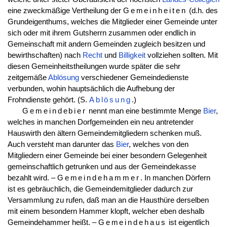
eine zweckmäßige Vertheilung der
Gemeinheiten
(d.h. des
Grundeigenthums, welches die Mitglieder einer Gemeinde unter
sich oder mit ihrem Gutsherrn zusammen oder endlich in
Gemeinschaft mit andern Gemeinden zugleich besitzen und
bewirthschaften) nach
Recht
und
Billigkeit
vollziehen sollten. Mit
diesen Gemeinheitstheilungen wurde später die sehr
zeitgemäße
Ablösung
verschiedener Gemeindedienste
verbunden, wohin hauptsächlich die Aufhebung der
Frohndienste gehört. (S.
Ablösung
.)
Gemeindebier
nennt man eine bestimmte Menge
Bier
,
welches in manchen Dorfgemeinden ein neu antretender
Hauswirth den ältern Gemeindemitgliedern schenken muß.
Auch versteht man darunter das
Bier
, welches von den
Mitgliedern einer Gemeinde bei einer besondern Gelegenheit
gemeinschaftlich getrunken und aus der Gemeindekasse
bezahlt wird. –
Gemeindehammer
. In manchen Dörfern
ist es gebräuchlich, die Gemeindemitglieder dadurch zur
Versammlung zu rufen, daß man an die Hausthüre derselben
mit einem besondern Hammer klopft, welcher eben deshalb
Gemeindehammer heißt. –
Gemeindehaus
ist eigentlich