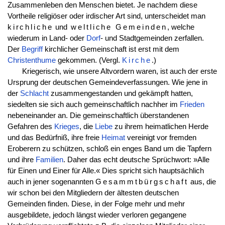
Zusammenleben den Menschen bietet. Je nachdem diese
Vortheile religiöser oder irdischer Art sind, unterscheidet man
kirchliche
und
weltliche Gemeinden
, welche
wiederum in Land- oder
Dorf
- und Stadtgemeinden zerfallen.
Der
Begriff
kirchlicher Gemeinschaft ist erst mit dem
Christenthume
gekommen. (Vergl.
Kirche
.)
Kriegerisch, wie unsere Altvordern waren, ist auch der erste
Ursprung der deutschen Gemeindeverfassungen. Wie jene in
der
Schlacht
zusammengestanden und gekämpft hatten,
siedelten sie sich auch gemeinschaftlich nachher im
Frieden
nebeneinander an. Die gemeinschaftlich überstandenen
Gefahren des
Krieges
, die
Liebe
zu ihrem heimatlichen Herde
und das Bedürfniß, ihre freie
Heimat
vereinigt vor fremden
Eroberern zu schützen, schloß ein enges Band um die Tapfern
und ihre
Familien
. Daher das echt deutsche Sprüchwort: »Alle
für Einen und Einer für Alle.« Dies spricht sich hauptsächlich
auch in jener sogenannten
Gesammtbürgschaft
aus, die
wir schon bei den Mitgliedern der ältesten deutschen
Gemeinden finden. Diese, in der Folge mehr und mehr
ausgebildete, jedoch längst wieder verloren gegangene