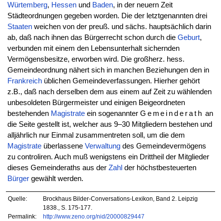
Würtemberg
,
Hessen
und
Baden
, in der neuern Zeit
Städteordnungen gegeben worden. Die der letztgenannten drei
Staaten
weichen von der preuß. und sächs. hauptsächlich darin
ab, daß nach ihnen das Bürgerrecht schon durch die
Geburt
,
verbunden mit einem den Lebensunterhalt sichernden
Vermögensbesitze, erworben wird. Die großherz. hess.
Gemeindeordnung nähert sich in manchen Beziehungen den in
Frankreich
üblichen Gemeindeverfassungen. Hierher gehört
z.B., daß nach derselben dem aus einem auf Zeit zu wählenden
unbesoldeten Bürgermeister und einigen Beigeordneten
bestehenden
Magistrate
ein sogenannter
Gemeinderath
an
die Seite gestellt ist, welcher aus 9–30 Mitgliedern bestehen und
alljährlich nur Einmal zusammentreten soll, um die dem
Magistrate
überlassene
Verwaltung
des Gemeindevermögens
zu controliren. Auch muß wenigstens ein Drittheil der Mitglieder
dieses Gemeinderaths aus der
Zahl
der höchstbesteuerten
Bürger
gewählt werden.
Quelle:
Brockhaus Bilder-Conversations-Lexikon, Band 2. Leipzig
1838., S. 175-177.
Permalink:
http://www.zeno.org/nid/20000829447