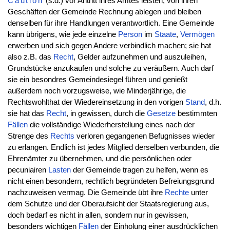
Caution
(s.d.) vor Antritt ihres Amtes leisten, von ihren
Geschäften der Gemeinde Rechnung ablegen und bleiben
denselben für ihre Handlungen verantwortlich. Eine Gemeinde
kann übrigens, wie jede einzelne
Person
im
Staate
,
Vermögen
erwerben und sich gegen Andere verbindlich machen; sie hat
also z.B. das
Recht
, Gelder aufzunehmen und auszuleihen,
Grundstücke anzukaufen und solche zu veräußern. Auch darf
sie ein besondres Gemeindesiegel führen und genießt
außerdem noch vorzugsweise, wie Minderjährige, die
Rechtswohlthat der Wiedereinsetzung in den vorigen
Stand
, d.h.
sie hat das
Recht
, in gewissen, durch die
Gesetze
bestimmten
Fällen
die vollständige Wiederherstellung eines nach der
Strenge des
Rechts
verloren gegangenen Befugnisses wieder
zu erlangen. Endlich ist jedes Mitglied derselben verbunden, die
Ehrenämter zu übernehmen, und die persönlichen oder
pecuniairen
Lasten
der Gemeinde tragen zu helfen, wenn es
nicht einen besondern, rechtlich begründeten Befreiungsgrund
nachzuweisen vermag. Die Gemeinde übt ihre
Rechte
unter
dem Schutze und der Oberaufsicht der Staatsregierung aus,
doch bedarf es nicht in allen, sondern nur in gewissen,
besonders wichtigen
Fällen
der Einholung einer ausdrücklichen