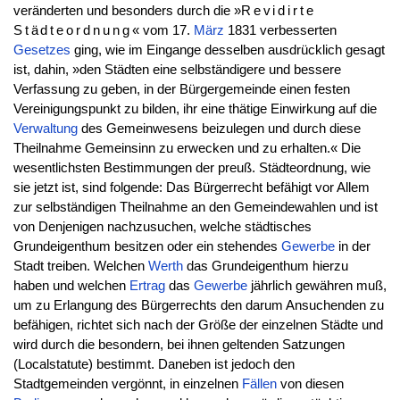
veränderten und besonders durch die »
Revidirte
Städteordnung
« vom 17.
März
1831 verbesserten
Gesetzes
ging, wie im Eingange desselben ausdrücklich gesagt
ist, dahin, »den Städten eine selbständigere und bessere
Verfassung zu geben, in der Bürgergemeinde einen festen
Vereinigungspunkt zu bilden, ihr eine thätige Einwirkung auf die
Verwaltung
des Gemeinwesens beizulegen und durch diese
Theilnahme Gemeinsinn zu erwecken und zu erhalten.« Die
wesentlichsten Bestimmungen der preuß. Städteordnung, wie
sie jetzt ist, sind folgende: Das Bürgerrecht befähigt vor Allem
zur selbständigen Theilnahme an den Gemeindewahlen und ist
von Denjenigen nachzusuchen, welche städtisches
Grundeigenthum besitzen oder ein stehendes
Gewerbe
in der
Stadt treiben. Welchen
Werth
das Grundeigenthum hierzu
haben und welchen
Ertrag
das
Gewerbe
jährlich gewähren muß,
um zu Erlangung des Bürgerrechts den darum Ansuchenden zu
befähigen, richtet sich nach der Größe der einzelnen Städte und
wird durch die besondern, bei ihnen geltenden Satzungen
(Localstatute) bestimmt. Daneben ist jedoch den
Stadtgemeinden vergönnt, in einzelnen
Fällen
von diesen