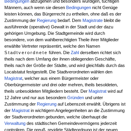
Bedingungen
abzugehen und besonders würdigen, tüchtigen
Männern, auch wenn sie diesen
Bedingungen
nicht Genüge
leisten können, das Bürgerrecht zu ertheilen, ohne daß es der
Zustimmung der
Regierung
bedarf. Dem
Magistrate
bleibt die
ausführende (operative) Gewalt in der Stadt und der dazu
gehörigen Umgebung. Die Stadtgemeinde wird durch
besondere, von dem wahlberechtigten Theile ihrer Mitglieder
erwählte Vertreter repräsentirt, welche den Namen
Stadtverordnete
führen. Die
Zahl
derselben richtet sich
theils nach dem Umfang der ihnen obliegenden Geschäfte,
theils nach der Größe der Städte, und wird gleichfalls durch das
Localstatut festgestellt. Die Stadtverordneten wählen den
Magistrat
, welcher aus einem Bürgermeister oder
Oberbürgermeister und drei oder mehren, theils besoldeten,
theils unbesoldeten Mitgliedern besteht. Der
Magistrat
wird auf
12 Jahre und nur aus besondern
Gründen
und unter
Zustimmung der
Regierung
auf Lebenszeit erwählt. Übrigens ist
der
Magistrat
in wichtigern Angelegenheiten an die Zustimmung
der Stadtverordneten gebunden, welche überhaupt die
Verwaltung
des städtischen Gemeindevermögens jederzeit
controliren. Die preuß. revidirte Städteordnung ist der neuen