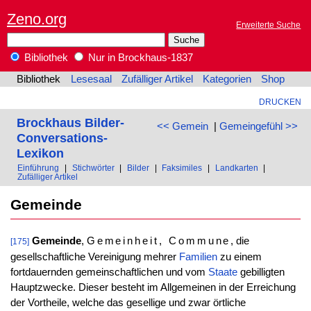
Zeno.org
Erweiterte Suche
Bibliothek
Nur in Brockhaus-1837
Bibliothek
Lesesaal
Zufälliger Artikel
Kategorien
Shop
DRUCKEN
Brockhaus Bilder-
<< Gemein
|
Gemeingefühl >>
Conversations-
Lexikon
Einführung
|
Stichwörter
|
Bilder
|
Faksimiles
|
Landkarten
|
Zufälliger Artikel
Gemeinde
Gemeinde
,
Gemeinheit, Commune
, die
[175]
gesellschaftliche Vereinigung mehrer
Familien
zu einem
fortdauernden gemeinschaftlichen und vom
Staate
gebilligten
Hauptzwecke. Dieser besteht im Allgemeinen in der Erreichung
der Vortheile, welche das gesellige und zwar örtliche