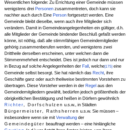
Wesentlichen folgende: Zu Errichtung einer Gemeinde müssen
wenigstens drei
Personen
zusammentreten, doch kann sie
nachher auch durch Eine
Person
fortgesetzt werden. Eine
Gemeinde bleibt dieselbe, wenn auch ihre Mitglieder sich
verändern. Damit in Gemeindeangelegenheiten ein gültiger, d.h.
alle Mitglieder der Gemeinde bindender Beschluß gefaßt werden
könne, ist nöthig, daß alle stimmfähigen Gemeindemitglieder
gehörig zusammenberufen werden, und wenigstens zwei
Drittheile derselben erscheinen, unter welchen dann die
Stimmenmehrheit entscheidet. Dies ist jedoch nur dann und nur
in Bezug auf solche Angelegenheiten der
Fall
, welche
eine
[175]
Gemeinde selbst besorgt. Sie hat nämlich das
Recht
, ihre
Geschäfte ganz oder auch theilweise bestimmten Vorstehern zu
übertragen. Diese Vorsteher werden in der
Regel
aus den
Gemeindemitgliedern gewählt, bedürfen jedoch größtentheils der
obrigkeitlichen Bestätigung und heißen in Dörfern gewöhnlich
Richter
, Dorfschulzen
u.s.w., in Städten
Bürgermeister, Rathsherren
u.s.w. Sie müssen –
insbesondere wenn sie mit
Verwaltung
der
Gemeindegüter
beauftragt werden – eine hinlängliche