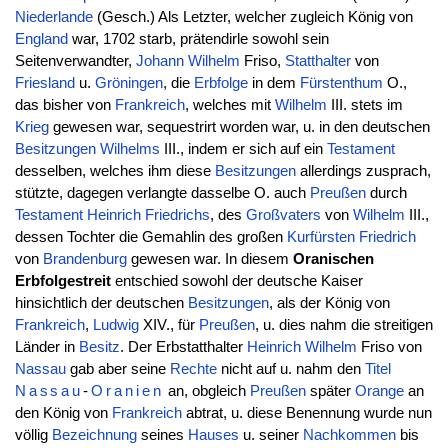
Niederlande
(Gesch.) Als Letzter, welcher zugleich König von
England
war, 1702 starb, prätendirle sowohl sein
Seitenverwandter,
Johann
Wilhelm
Friso,
Statthalter
von
Friesland
u.
Gröningen
, die
Erbfolge
in dem
Fürstenthum
O.,
das bisher von
Frankreich
, welches mit
Wilhelm
III. stets im
Krieg
gewesen war, sequestrirt worden war, u. in den deutschen
Besitzungen
Wilhelms
III., indem er sich auf ein
Testament
desselben, welches ihm diese
Besitzungen
allerdings zusprach,
stützte, dagegen verlangte dasselbe O. auch
Preußen
durch
Testament
Heinrich
Friedrichs
, des
Großvaters
von
Wilhelm
III.,
dessen Tochter die Gemahlin des großen
Kurfürsten
Friedrich
von
Brandenburg
gewesen war. In diesem
Oranischen
Erbfolgestreit
entschied sowohl der deutsche Kaiser
hinsichtlich der deutschen
Besitzungen
, als der König von
Frankreich
,
Ludwig
XIV., für
Preußen
, u. dies nahm die streitigen
Länder in
Besitz
. Der Erbstatthalter
Heinrich
Wilhelm
Friso von
Nassau
gab aber seine
Rechte
nicht auf u. nahm den
Titel
Nassau
-
Oranien
an, obgleich
Preußen
später
Orange
an
den König von
Frankreich
abtrat, u. diese Benennung wurde nun
völlig
Bezeichnung
seines
Hauses
u. seiner
Nachkommen
bis