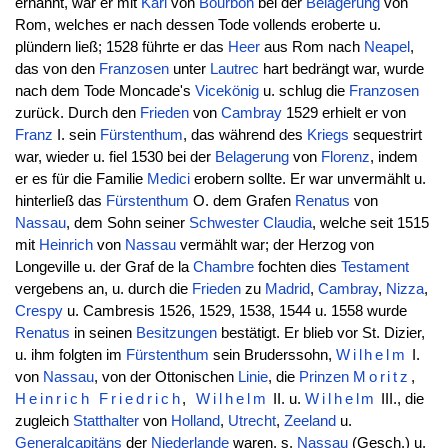
ernannt, war er mit
Karl
von
Bourbon
bei der
Belagerung
von
Rom, welches er nach dessen Tode vollends eroberte u.
plündern ließ; 1528 führte er das
Heer
aus Rom nach
Neapel
,
das von den
Franzosen
unter
Lautrec
hart bedrängt war, wurde
nach dem Tode Moncade's
Vicekönig
u. schlug die
Franzosen
zurück. Durch den
Frieden
von
Cambray
1529 erhielt er von
Franz
I. sein
Fürstenthum
, das während des
Kriegs
sequestrirt
war, wieder u. fiel 1530 bei der
Belagerung
von
Florenz
, indem
er es für die Familie
Medici
erobern sollte. Er war unvermählt u.
hinterließ das
Fürstenthum
O. dem Grafen
Renatus
von
Nassau
, dem Sohn seiner
Schwester
Claudia
, welche seit 1515
mit
Heinrich
von
Nassau
vermählt war; der Herzog von
Longeville u. der Graf de la
Chambre
fochten dies
Testament
vergebens an, u. durch die
Frieden
zu
Madrid
,
Cambray
,
Nizza
,
Crespy
u. Cambresis 1526, 1529, 1538, 1544 u. 1558 wurde
Renatus
in seinen
Besitzungen
bestätigt. Er blieb vor St. Dizier,
u. ihm folgten im
Fürstenthum
sein Bruderssohn,
Wilhelm
I.
von
Nassau
, von der Ottonischen
Linie
, die
Prinzen
Moritz
,
Heinrich
Friedrich
,
Wilhelm
II. u.
Wilhelm
III., die
zugleich
Statthalter
von
Holland
,
Utrecht
,
Zeeland
u.
Generalcapitäns
der
Niederlande
waren, s.
Nassau
(Gesch.) u.