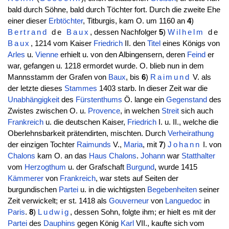
bald durch Söhne, bald durch Töchter fort. Durch die zweite Ehe
einer dieser
Erbtöchter
, Titburgis, kam O. um 1160 an
4
)
Bertrand
de
Baux
, dessen Nachfolger
5
)
Wilhelm
de
Baux
, 1214 vom Kaiser
Friedrich
II. den
Titel
eines Königs von
Arles
u.
Vienne
erhielt u. von den Albingensern, deren
Feind
er
war, gefangen u. 1218 ermordet wurde. O. blieb nun in dem
Mannsstamm der Grafen von
Baux
, bis
6
)
Raimund
V. als
der letzte dieses
Stammes
1403 starb. In dieser Zeit war die
Unabhängigkeit
des
Fürstenthums
Ö. lange ein
Gegenstand
des
Zwistes zwischen O. u.
Provence
, in welchen
Streit
sich auch
Frankreich
u. die deutschen Kaiser,
Friedrich
I. u. II., welche die
Oberlehnsbarkeit prätendirten, mischten. Durch
Verheirathung
der einzigen Tochter
Raimunds
V.,
Maria
, mit
7
)
Johann
I. von
Chalons
kam O. an das
Haus
Chalons
.
Johann
war
Statthalter
vom
Herzogthum
u. der Grafschaft
Burgund
, wurde 1415
Kämmerer
von
Frankreich
, war stets auf Seiten der
burgundischen
Partei
u. in die wichtigsten
Begebenheiten
seiner
Zeit verwickelt; er st. 1418 als
Gouverneur
von
Languedoc
in
Paris
.
8
)
Ludwig
, dessen Sohn, folgte ihm; er hielt es mit der
Partei
des
Dauphins
gegen König
Karl
VII., kaufte sich vom