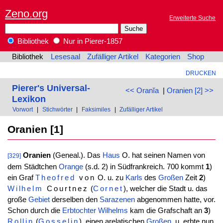
Zeno.org
Erweiterte Suche
Bibliothek
Nur in Pierer-1857
Bibliothek
Lesesaal
Zufälliger Artikel
Kategorien
Shop
DRUCKEN
Pierer's Universal-
<< Oranĭa
|
Oranien [2] >>
Lexikon
Vorwort
|
Stichwörter
|
Faksimiles
|
Zufälliger Artikel
Oranien [1]
Oranien
(Geneal.). Das
Haus
O. hat seinen Namen von
[329]
dem Städtchen
Orange
(s.d. 2) in Südfrankreich. 700 kommt
1
)
ein Graf
Theofred
von
O. u. zu
Karls
des
Großen
Zeit
2
)
Wilhelm
Courtnez
(
Cornet
), welcher die Stadt u. das
große
Gebiet
derselben den
Sarazenen
abgenommen hatte, vor.
Schon durch die
Erbtochter
Wilhelms
kam die Grafschaft an
3
)
Rollin
(
Gosselin
), einen arelatischen
Großen
, u. erbte nun