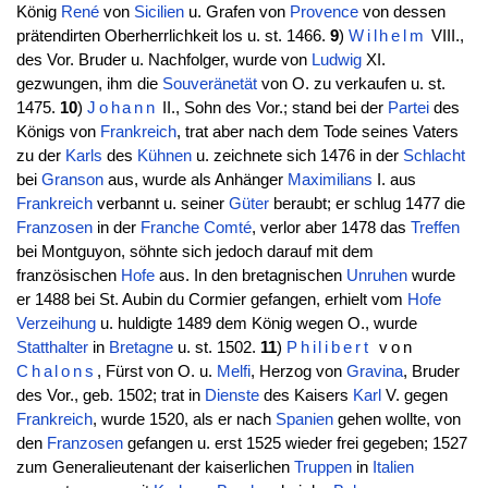
König
René
von
Sicilien
u. Grafen von
Provence
von dessen
prätendirten Oberherrlichkeit los u. st. 1466.
9
)
Wilhelm
VIII.,
des Vor. Bruder u. Nachfolger, wurde von
Ludwig
XI.
gezwungen, ihm die
Souveränetät
von O. zu verkaufen u. st.
1475.
10
)
Johann
II., Sohn des Vor.; stand bei der
Partei
des
Königs von
Frankreich
, trat aber nach dem Tode seines Vaters
zu der
Karls
des
Kühnen
u. zeichnete sich 1476 in der
Schlacht
bei
Granson
aus, wurde als Anhänger
Maximilians
I. aus
Frankreich
verbannt u. seiner
Güter
beraubt; er schlug 1477 die
Franzosen
in der
Franche Comté
, verlor aber 1478 das
Treffen
bei Montguyon, söhnte sich jedoch darauf mit dem
französischen
Hofe
aus. In den bretagnischen
Unruhen
wurde
er 1488 bei St. Aubin du Cormier gefangen, erhielt vom
Hofe
Verzeihung
u. huldigte 1489 dem König wegen O., wurde
Statthalter
in
Bretagne
u. st. 1502.
11
)
Philibert
von
Chalons
, Fürst von O. u.
Melfi
, Herzog von
Gravina
, Bruder
des Vor., geb. 1502; trat in
Dienste
des Kaisers
Karl
V. gegen
Frankreich
, wurde 1520, als er nach
Spanien
gehen wollte, von
den
Franzosen
gefangen u. erst 1525 wieder frei gegeben; 1527
zum Generalieutenant der kaiserlichen
Truppen
in
Italien