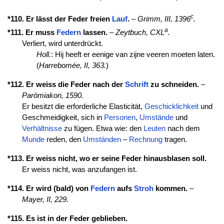
c
*110. Er lässt der Feder freien
Lauf
.
–
Grimm, III, 1396
.
a
*111. Er muss
Federn
lassen.
–
Zeytbuch, CXL
.
Verliert, wird unterdrückt.
Holl.
: Hij heeft er eenige van zijne veeren moeten laten.
(
Harrebomée, II, 363.
)
*112. Er weiss die Feder nach der
Schrift
zu schneiden.
–
Parömiakon, 1590.
Er besitzt die erforderliche Elasticität,
Geschicklichkeit
und
Geschmeidigkeit, sich in
Personen
,
Umstände
und
Verhältnisse
zu fügen. Etwa wie: den
Leuten
nach dem
Munde
reden, den
Umständen
–
Rechnung
tragen.
*113. Er weiss nicht, wo er seine Feder hinausblasen soll.
Er weiss nicht, was anzufangen ist.
*114. Er wird (bald) von
Federn
aufs
Stroh
kommen.
–
Mayer, II, 229.
*115. Es ist in der Feder geblieben.