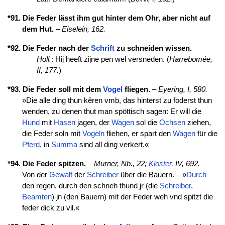
*91. Die Feder lässt ihm gut hinter dem Ohr, aber nicht auf
dem Hut.
–
Eiselein, 162.
*92. Die Feder nach der
Schrift
zu schneiden wissen.
Holl.
: Hij heeft zijne pen wel versneden. (
Harrebomée,
II, 177.
)
*93. Die Feder soll mit dem
Vogel
fliegen.
–
Eyering, I, 580.
»Die alle ding thun kêren vmb, das hinterst zu foderst thun
wenden, zu denen thut man spöttisch sagen: Er will die
Hund
mit
Hasen
jagen, der
Wagen
sol die
Ochsen
ziehen,
die Feder soln mit
Vogeln
fliehen, er spart den
Wagen
für die
Pferd
, in
Summa
sind all ding verkert.«
*94. Die Feder spitzen.
–
Murner, Nb., 22;
Kloster
, IV, 692.
Von der
Gewalt
der
Schreiber
über die Bauern. – »
Durch
den regen, durch den schneh thund jr (die
Schreiber
,
Beamten
) jn (den Bauern) mit der Feder weh vnd spitzt die
feder dick zu vil.«