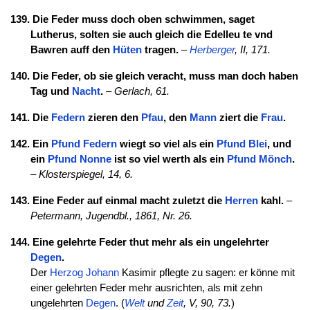
139. Die Feder muss doch oben schwimmen, saget
Lutherus, solten sie auch gleich die Edelleu
te vnd
Bawren auff den
Hüten
tragen.
–
Herberger
, II, 171.
140. Die Feder, ob sie gleich veracht, muss man doch haben
Tag und
Nacht
.
–
Gerlach, 61.
141. Die
Federn
zieren den
Pfau
, den
Mann
ziert die
Frau
.
142. Ein
Pfund
Federn
wiegt so viel als ein
Pfund
Blei
, und
ein
Pfund
Nonne
ist so viel werth als ein
Pfund
Mönch
.
–
Klosterspiegel, 14, 6.
143. Eine Feder auf einmal macht zuletzt die
Herren
kahl.
–
Petermann, Jugendbl., 1861, Nr. 26.
144. Eine gelehrte Feder thut mehr als ein ungelehrter
Degen
.
Der
Herzog
Johann
Kasimir pflegte zu sagen: er könne mit
einer gelehrten Feder mehr ausrichten, als mit zehn
ungelehrten
Degen
. (
Welt
und
Zeit
, V, 90, 73.
)