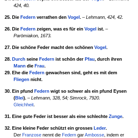
424, 40.
25. Die
Federn
verrathen den
Vogel
.
–
Lehmann, 424, 42.
26. Die
Federn
zeigen, was es für ein
Vogel
ist.
–
Parömiakon, 1673.
27. Die schöne Feder macht den schönen
Vogel
.
28.
Durch
seine
Federn
ist schön der
Pfau
, durch ihren
Mann
die
Frau
.
29. Ehe die
Federn
gewachsen sind, geht es mit dem
Fliegen
nicht.
30. Ein pfund
Federn
wigt so schwer als ein pfund Eysen
(
Blei
).
–
Lehmann, 328, 54;
Simrock, 7920.
Gleichheit
.
31. Eine gute Feder ist besser als eine schlechte
Zunge
.
32. Eine kleine Feder schützt ein grosses
Leder
.
Der
Franzose
nennt die
Federn
gar
Ambosse
, indem er