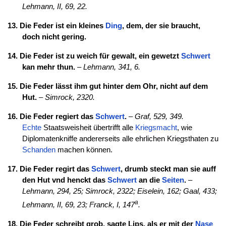
Lehmann, II, 69, 22.
13. Die Feder ist ein kleines
Ding
, dem, der sie braucht,
doch nicht gering.
14. Die Feder ist zu weich für gewalt, ein gewetzt
Schwert
kan mehr thun.
–
Lehmann, 341, 6.
15. Die Feder lässt ihm gut hinter dem Ohr, nicht auf dem
Hut.
–
Simrock, 2320.
16. Die Feder regiert das
Schwert
.
–
Graf, 529, 349.
Echte
Staatsweisheit übertrifft alle
Kriegsmacht
, wie
Diplomatenkniffe andererseits alle ehrlichen Kriegsthaten zu
Schanden
machen können.
17. Die Feder regirt das
Schwert
, drumb steckt man sie auff
den Hut vnd henckt das
Schwert
an die
Seiten
.
–
Lehmann, 294, 25; Simrock, 2322;
Eiselein, 162;
Gaal, 433;
a
Lehmann, II, 69, 23;
Franck, I, 147
.
18. Die Feder schreibt grob, sagte Lips, als er mit der
Nase