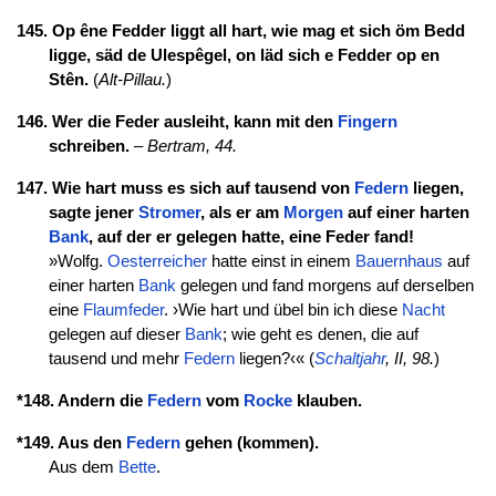
145. Op êne Fedder liggt all hart, wie mag et sich öm Bedd
ligge, säd de Ulespêgel, on läd sich e Fedder op en
Stên.
(
Alt-Pillau.
)
146. Wer die Feder ausleiht, kann mit den
Fingern
schreiben.
–
Bertram, 44.
147. Wie hart muss es sich auf tausend von
Federn
liegen,
sagte jener
Stromer
, als er am
Morgen
auf einer harten
Bank
, auf der er gelegen hatte, eine Feder fand!
»Wolfg.
Oesterreicher
hatte einst in einem
Bauernhaus
auf
einer harten
Bank
gelegen und fand morgens auf derselben
eine
Flaumfeder
. ›Wie hart und übel bin ich diese
Nacht
gelegen auf dieser
Bank
; wie geht es denen, die auf
tausend und mehr
Federn
liegen?‹« (
Schaltjahr
, II, 98.
)
*148. Andern die
Federn
vom
Rocke
klauben.
*149. Aus den
Federn
gehen (kommen).
Aus dem
Bette
.