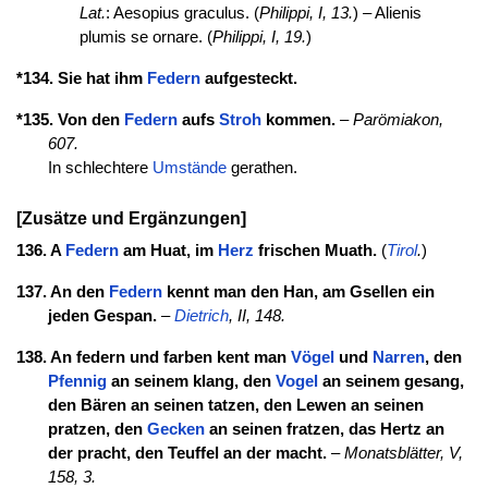
Lat.
: Aesopius graculus. (
Philippi, I, 13.
) – Alienis
plumis se ornare. (
Philippi, I, 19.
)
*134. Sie hat ihm
Federn
aufgesteckt.
*135. Von den
Federn
aufs
Stroh
kommen.
–
Parömiakon,
607.
In schlechtere
Umstände
gerathen.
[Zusätze und Ergänzungen]
136. A
Federn
am Huat, im
Herz
frischen Muath.
(
Tirol
.
)
137. An den
Federn
kennt man den Han, am Gsellen ein
jeden Gespan.
–
Dietrich
, II, 148.
138. An federn und farben kent man
Vögel
und
Narren
, den
Pfennig
an seinem klang, den
Vogel
an seinem gesang,
den Bären an seinen tatzen, den Lewen an seinen
pratzen, den
Gecken
an seinen fratzen, das Hertz an
der pracht, den Teuffel an der macht.
–
Monatsblätter, V,
158, 3.