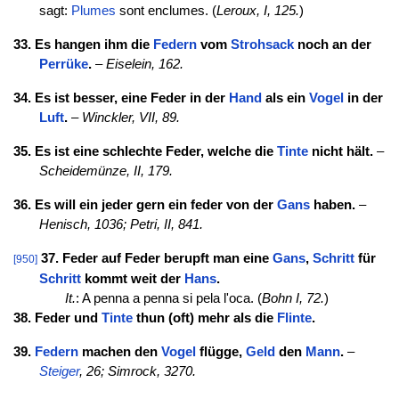
sagt:
Plumes
sont enclumes. (
Leroux, I, 125.
)
33. Es hangen ihm die
Federn
vom
Strohsack
noch an der
Perrüke
.
–
Eiselein, 162.
34. Es ist besser, eine Feder in der
Hand
als ein
Vogel
in der
Luft
.
–
Winckler, VII, 89.
35. Es ist eine schlechte Feder, welche die
Tinte
nicht hält.
–
Scheidemünze, II, 179.
36. Es will ein jeder gern ein feder von der
Gans
haben.
–
Henisch, 1036;
Petri, II, 841.
37. Feder auf Feder berupft man eine
Gans
,
Schritt
für
[950]
Schritt
kommt weit der
Hans
.
It.
: A penna a penna si pela l'oca. (
Bohn I, 72.
)
38. Feder und
Tinte
thun (oft) mehr als die
Flinte
.
39.
Federn
machen den
Vogel
flügge,
Geld
den
Mann
.
–
Steiger
, 26;
Simrock, 3270.