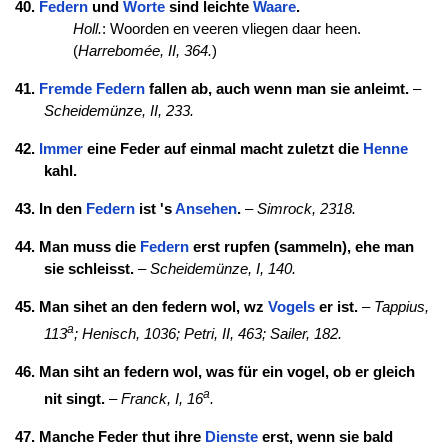
40.
Federn
und
Worte
sind leichte
Waare
.
Holl.
: Woorden en veeren vliegen daar heen.
(
Harrebomée, II, 364.
)
41.
Fremde
Federn
fallen ab, auch wenn man sie anleimt.
–
Scheidemünze, II, 233.
42.
Immer
eine Feder auf einmal macht zuletzt die
Henne
kahl.
43. In den
Federn
ist 's
Ansehen
.
–
Simrock, 2318.
44. Man muss die
Federn
erst rupfen (sammeln), ehe man
sie schleisst.
–
Scheidemünze, I, 140.
45. Man sihet an den federn wol, wz
Vogels
er ist.
–
Tappius,
a
113
;
Henisch, 1036;
Petri, II, 463;
Sailer, 182.
46. Man siht an federn wol, was für ein vogel, ob er gleich
a
nit singt.
–
Franck, I, 16
.
47. Manche Feder thut ihre
Dienste
erst, wenn sie bald