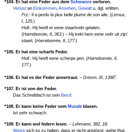
*104. Er hat eine Feder aus dem
Schwanze
verloren.
Verlust
an
Einkommen
,
Ansehen
,
Gewalt
u. dgl. erlitten.
Frz.
: Il a perdu la plus belle plume de son aile. (
Leroux,
I, 125.
)
Holl.
: Hij heeft er eene staartveêr gelaten.
(
Harrebomée, II, 363.
) – Hij trekt hem eene veêr uit zijn'
staart. (
Harrebomée, II, 177.
)
*105. Er hat eine scharfe Feder.
Holl.
: Hij heeft eene scherpe pen. (
Harrebomée, II,
177.
)
c
*106. Er hat es der Feder anvertraut.
–
Grimm, III, 1396
.
*107. Er ist von der Feder.
Das Schreibfach ist sein
Beruf
.
*108. Er kann keine Feder vom
Munde
blasen.
Ist sehr schwach.
*109. Er kann wol federn lesen.
–
Lehmann, 382, 18.
Weiss
sich so zu halten, dass er nicht anstösst, wehe thut.