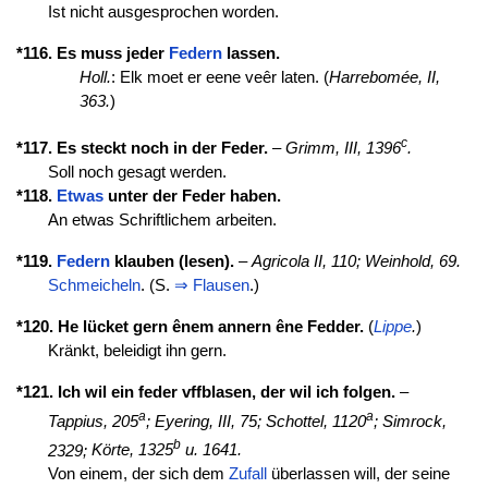
Ist nicht ausgesprochen worden.
*116. Es muss jeder
Federn
lassen.
Holl.
: Elk moet er eene veêr laten. (
Harrebomée, II,
363.
)
c
*117. Es steckt noch in der Feder.
–
Grimm, III, 1396
.
Soll noch gesagt werden.
*118.
Etwas
unter der Feder haben.
An etwas Schriftlichem arbeiten.
*119.
Federn
klauben (lesen).
–
Agricola II, 110; Weinhold, 69.
Schmeicheln
. (S.
⇒
Flausen
.)
*120. He lücket gern ênem annern êne Fedder.
(
Lippe
.
)
Kränkt, beleidigt ihn gern.
*121. Ich wil ein feder vffblasen, der wil ich folgen.
–
a
a
Tappius, 205
;
Eyering, III, 75;
Schottel, 1120
;
Simrock,
b
2329;
Körte, 1325
u. 1641.
Von einem, der sich dem
Zufall
überlassen will, der seine