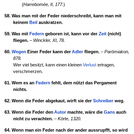
(
Harrebomée, II, 177.
)
58. Was man mit der Feder niederschreibt, kann man mit
keinem
Beil
auskratzen.
59. Was mit
Federn
geboren ist, kann vor der
Zeit
(nicht)
fliegen.
–
Winckler, XI, 78.
60.
Wegen
Einer Feder kann der
Adler
fliegen.
–
Parömiakon,
878.
Wer viel besitzt, kann einen kleinen
Verlust
ertragen,
verschmerzen.
61. Wem es an
Federn
fehlt, dem nützt das Pergament
nichts.
62. Wenn die Feder abgekaut, wirft sie der
Schreiber
weg.
63. Wenn die Feder den
Autor
machte, wäre die
Gans
auch
nicht zu verachten.
–
Körte, 1320.
64. Wenn man ein Feder nach der ander aussrupfft, so wird