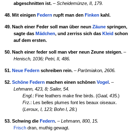
abgeschnitten ist.
–
Scheidemünze, II, 179.
48. Mit einigen
Federn
rupft man den
Finken
kahl.
49. Nach einer Feder soll man über neun
Zäune
springen,
sagte das
Mädchen
, und zerriss sich das
Kleid
schon
auf dem ersten.
50. Nach einer feder soll man vber neun Zeune steigen.
–
Henisch, 1036;
Petri, II, 486.
51.
Neue
Federn
schreiben rein.
–
Parömiakon, 2606.
52.
Schöne
Federn
machen einen schönen
Vogel
.
–
Lehmann, 423, 8;
Sailer, 54.
Engl.
: Fine feathers make fine birds. (
Gaal, 435.
)
Frz.
: Les belles plumes font les beaux oiseaux.
(
Leroux, I, 123;
Bohn I, 28.
)
53. Schwing die
Federn
.
–
Lehmann, 800, 15.
Frisch
dran, muthig gewagt.