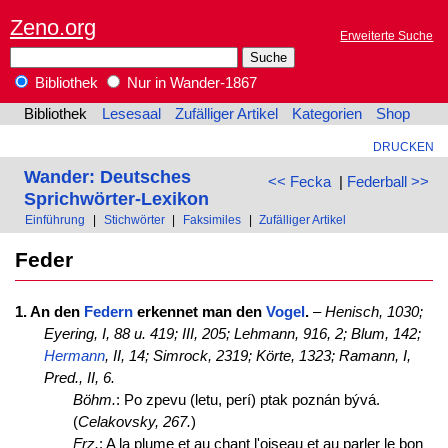
Zeno.org
Erweiterte Suche
Bibliothek
Nur in Wander-1867
Bibliothek
Lesesaal
Zufälliger Artikel
Kategorien
Shop
DRUCKEN
Wander: Deutsches
<< Fecka
|
Federball >>
Sprichwörter-Lexikon
Einführung
|
Stichwörter
|
Faksimiles
|
Zufälliger Artikel
Feder
1. An den
Federn
erkennet man den
Vogel
.
–
Henisch, 1030;
Eyering, I, 88 u. 419; III, 205; Lehmann, 916, 2;
Blum, 142;
Hermann
, II, 14;
Simrock, 2319;
Körte, 1323;
Ramann, I,
Pred., II, 6.
Böhm.
: Po zpevu (letu, perí) ptak poznán bývá.
(
Celakovsky, 267.
)
Frz.
: A la plume et au chant l'oiseau et au parler le bon