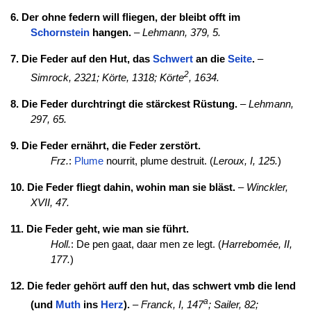
6. Der ohne federn will fliegen, der bleibt offt im
Schornstein
hangen.
–
Lehmann, 379, 5.
7. Die Feder auf den Hut, das
Schwert
an die
Seite
.
–
2
Simrock, 2321;
Körte, 1318;
Körte
, 1634.
8. Die Feder durchtringt die stärckest Rüstung.
–
Lehmann,
297, 65.
9. Die Feder ernährt, die Feder zerstört.
Frz.
:
Plume
nourrit, plume destruit. (
Leroux, I, 125.
)
10. Die Feder fliegt dahin, wohin man sie bläst.
–
Winckler,
XVII, 47.
11. Die Feder geht, wie man sie führt.
Holl.
: De pen gaat, daar men ze legt. (
Harrebomée, II,
177.
)
12. Die feder gehört auff den hut, das schwert vmb die lend
a
(und
Muth
ins
Herz
).
–
Franck, I, 147
;
Sailer, 82;