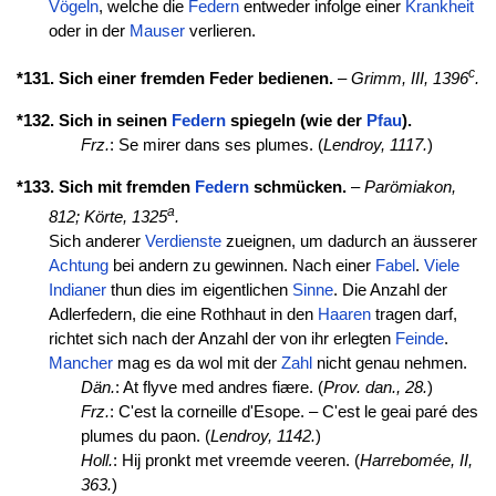
Vögeln
, welche die
Federn
entweder infolge einer
Krankheit
oder in der
Mauser
verlieren.
c
*131. Sich einer fremden Feder bedienen.
–
Grimm, III, 1396
.
*132. Sich in seinen
Federn
spiegeln (wie der
Pfau
).
Frz.
: Se mirer dans ses plumes. (
Lendroy, 1117.
)
*133. Sich mit fremden
Federn
schmücken.
–
Parömiakon,
a
812;
Körte, 1325
.
Sich anderer
Verdienste
zueignen, um dadurch an äusserer
Achtung
bei andern zu gewinnen. Nach einer
Fabel
.
Viele
Indianer
thun dies im eigentlichen
Sinne
. Die Anzahl der
Adlerfedern, die eine Rothhaut in den
Haaren
tragen darf,
richtet sich nach der Anzahl der von ihr erlegten
Feinde
.
Mancher
mag es da wol mit der
Zahl
nicht genau nehmen.
Dän.
: At flyve med andres fiære. (
Prov. dan., 28.
)
Frz.
: C'est la corneille d'Esope. – C'est le geai paré des
plumes du paon. (
Lendroy, 1142.
)
Holl.
: Hij pronkt met vreemde veeren. (
Harrebomée, II,
363.
)