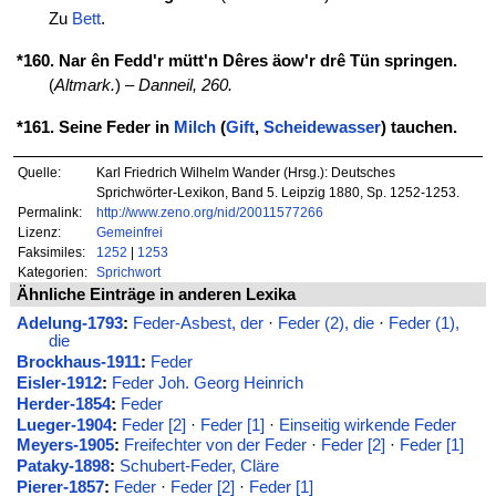
Zu
Bett
.
*160. Nar ên Fedd'r mütt'n Dêres äow'r drê Tün springen.
(
Altmark.
) –
Danneil, 260.
*161. Seine Feder in
Milch
(
Gift
,
Scheidewasser
) tauchen.
Quelle:
Karl Friedrich Wilhelm Wander (Hrsg.): Deutsches
Sprichwörter-Lexikon, Band 5. Leipzig 1880, Sp. 1252-1253.
Permalink:
http://www.zeno.org/nid/20011577266
Lizenz:
Gemeinfrei
Faksimiles:
1252
|
1253
Kategorien:
Sprichwort
Ähnliche Einträge in anderen Lexika
Adelung-1793
:
Feder-Asbest, der
·
Feder (2), die
·
Feder (1),
die
Brockhaus-1911
:
Feder
Eisler-1912
:
Feder Joh. Georg Heinrich
Herder-1854
:
Feder
Lueger-1904
:
Feder [2]
·
Feder [1]
·
Einseitig wirkende Feder
Meyers-1905
:
Freifechter von der Feder
·
Feder [2]
·
Feder [1]
Pataky-1898
:
Schubert-Feder, Cläre
Pierer-1857
:
Feder
·
Feder [2]
·
Feder [1]