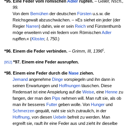
*95. Eine Feder vom römischen
Adler
rupfen.
–
Geiler, Nsch.,
99.
Von dem
Bemühen
der deutschen
Fürsten
u.s.w. die
Reichsgewalt abzuschwächen. – »Es siehet ein jeder (der
Regier
Narren
) dahin, wie er sein
Reich
vnd Fürstenthumb
möge erweitern vnd ein federn vom Römischen
Adler
rupffen.« (
Kloster
, I, 750.
)
c
*96. Einem die Feder verbinden.
–
Grimm, III, 1396
.
*97. Einem eine Feder ausrupfen.
[952]
*98. Einem eine Feder durch die
Nase
ziehen.
Jemand
angenehme
Dinge
vorspiegeln und ihn dann in
seinen Erwartungen und
Hoffnungen
täuschen. Diese
Redensart ist eine Anspielung auf die
Weise
, eine
Henne
zu
fangen, der man den
Pips
nehmen will. Man ruft sie, als ob
man ihr besseres
Futter
geben wolle. Von
Hunger
und
Schmerzen
gequält, naht sie sich zutraulich, in der
Hoffnung
, von diesen
Uebeln
befreit zu werden. Man
ergreift sie, rauft ihr eine Feder aus und zieht ihr dieselbe