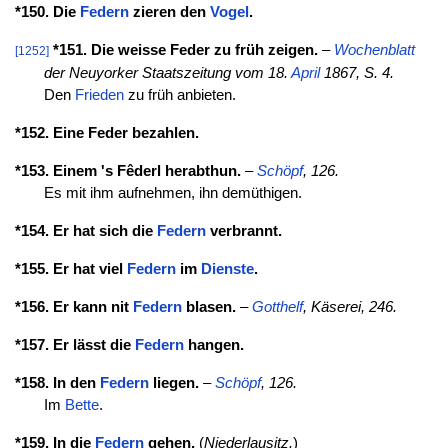
*150. Die
Federn
zieren den
Vogel
.
*151. Die weisse Feder zu früh zeigen.
–
Wochenblatt
[1252]
der Neuyorker Staatszeitung vom 18.
April
1867, S. 4.
Den
Frieden
zu früh anbieten.
*152. Eine Feder bezahlen.
*153. Einem 's Fêderl herabthun.
–
Schöpf
, 126.
Es mit ihm aufnehmen, ihn demüthigen.
*154. Er hat sich die
Federn
verbrannt.
*155. Er hat viel
Federn
im
Dienste
.
*156. Er kann nit
Federn
blasen.
–
Gotthelf
, Käserei, 246.
*157. Er lässt die
Federn
hangen.
*158. In den
Federn
liegen.
–
Schöpf
, 126.
Im
Bette
.
*159. In die
Federn
gehen.
(
Niederlausitz.
)