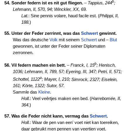
b
54. Sonder federn ist es nit gut fliegen.
–
Tappius, 244
;
Lehmann, II, 570, 94;
Winckler, XX, 69.
Lat.
: Sine pennis volare, haud facile est. (
Philippi, II,
188.
)
55. Unter der Feder zerrinnt, was das
Schwert
gewinnt.
Was das deutsche
Volk
mit seinem
Schwert
und –
Blut
gewonnen, ist unter der Feder seiner Diplomaten
zerronnen.
b
56. Vil federn machen ein bett.
–
Franck, I, 15
; Henisch,
1036;
Lehmann, II, 789, 57;
Eyering, III, 347;
Petri, II, 571;
a
Schottel, 1122
; Mayer, I, 210;
Simrock, 2327;
Eiselein,
161; Körte, 1322;
Sutor, 57.
Sammle das
Kleine
.
Holl.
: Veel veêrtjes maken een bed. (
Harrebomée, II,
364.
)
57. Was die Feder nicht kann, vermag das
Schwert
.
Holl.
: Waar de pen van een' voet niet kan toereiken,
daar gebruikt men pennen van veertien voet.