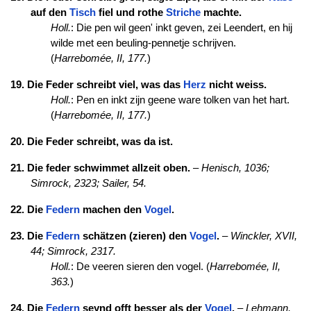
auf den
Tisch
fiel und rothe
Striche
machte.
Holl.
: Die pen wil geen' inkt geven, zei Leendert, en hij
wilde met een beuling-pennetje schrijven.
(
Harrebomée, II, 177.
)
19. Die Feder schreibt viel, was das
Herz
nicht weiss.
Holl.
: Pen en inkt zijn geene ware tolken van het hart.
(
Harrebomée, II, 177.
)
20. Die Feder schreibt, was da ist.
21. Die feder schwimmet allzeit oben.
–
Henisch, 1036;
Simrock, 2323;
Sailer, 54.
22. Die
Federn
machen den
Vogel
.
23. Die
Federn
schätzen (zieren) den
Vogel
.
–
Winckler, XVII,
44;
Simrock, 2317.
Holl.
: De veeren sieren den vogel. (
Harrebomée, II,
363.
)
24. Die
Federn
seynd offt besser als der
Vogel
.
–
Lehmann,