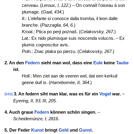
cerveau. (
Leroux, I, 122.
) – On connaît l'oiseau à son
plumage. (
Gaal, 434.
)
It.
: L'elefante si conosce dalla tromba, il leon dalle
branche. (
Pazzaglia, 64, 6.
)
Kroat.
: Ptica po perji poznaš. (
Celakovsky, 267.
)
Lat.
: Ex nido plumisque suis noscenda volucris. – Ex
plumis cognoscitur avis.
Poln.
: Znac ptaka po pierzu. (
Celakovsky, 267.
)
2. An den
Federn
sieht man wol, dass eine
Eule
keine
Taube
ist.
Holl.
: Men ziet aan de veeren wel, dat een kerkuil
geene duif is. (
Harrebomée, II, 364.
)
3. An federn siht man klar, was es für ein
Vogel
war.
–
[949]
Eyering, II, 93; III, 205.
4. Auch graue
Federn
können schön singen.
–
Scheidemünze, I, 2816.
5. Der Feder
Kunst
bringt
Geld
und
Gunst
.