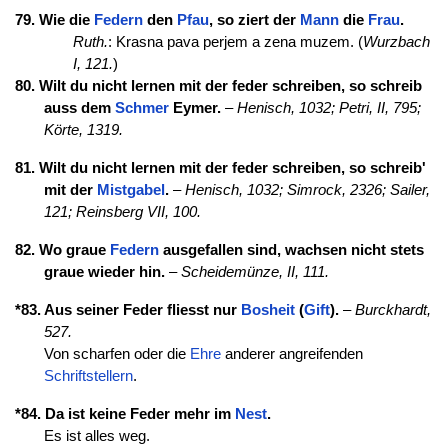
79. Wie die
Federn
den
Pfau
, so ziert der
Mann
die
Frau
.
Ruth.
: Krasna pava perjem a zena muzem. (
Wurzbach
I, 121.
)
80. Wilt du nicht lernen mit der feder schreiben, so schreib
auss dem
Schmer
Eymer.
–
Henisch, 1032;
Petri, II, 795;
Körte, 1319.
81. Wilt du nicht lernen mit der feder schreiben, so schreib'
mit der
Mistgabel
.
–
Henisch, 1032;
Simrock, 2326;
Sailer,
121;
Reinsberg VII, 100.
82. Wo graue
Federn
ausgefallen sind, wachsen nicht stets
graue wieder hin.
–
Scheidemünze, II, 111.
*83. Aus seiner Feder fliesst nur
Bosheit
(
Gift
).
–
Burckhardt,
527.
Von scharfen oder die
Ehre
anderer angreifenden
Schriftstellern
.
*84. Da ist keine Feder mehr im
Nest
.
Es ist alles weg.