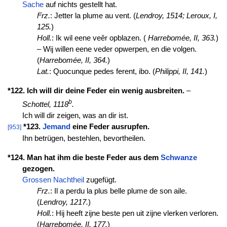
Sache
auf nichts gestellt hat.
Frz.
: Jetter la plume au vent. (
Lendroy, 1514; Leroux, I,
125.
)
Holl.
: Ik wil eene veêr opblazen. (
Harrebomée, II, 363.
)
– Wij willen eene veder opwerpen, en die volgen.
(
Harrebomée, II, 364.
)
Lat.
: Quocunque pedes ferent, ibo. (
Philippi, II, 141.
)
*122. Ich will dir deine Feder ein wenig ausbreiten.
–
b
Schottel, 1118
.
Ich will dir zeigen, was an dir ist.
*123.
Jemand
eine Feder ausrupfen.
[953]
Ihn betrügen, bestehlen, bevortheilen.
*124. Man hat ihm die beste Feder aus dem
Schwanze
gezogen.
Grossen
Nachtheil
zugefügt.
Frz.
: Il a perdu la plus belle plume de son aile.
(
Lendroy, 1217.
)
Holl.
: Hij heeft zijne beste pen uit zijne vlerken verloren.
(
Harrebomée, II, 177.
)