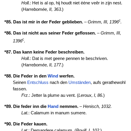
Holl.
: Het is al op, hij houdt niet ééne veêr in zijn nest.
(
Harrebomée, II, 363.
)
c
*85. Das ist mir in der Feder geblieben.
–
Grimm, III, 1396
.
*86. Das ist nicht aus seiner Feder geflossen.
–
Grimm, III,
c
1396
.
*87. Das kann keine Feder beschreiben.
Holl.
: Dat is met geene pennen te beschriven.
(
Harrebomée, II, 177.
)
*88. Die Feder in den
Wind
werfen.
Seinen
Entschluss
nach den
Umständen
, aufs gerathewohl
fassen.
Frz.
: Jetter la plume au vent. (
Leroux, I, 86.
)
*89. Die feder inn die
Hand
nemmen.
–
Henisch, 1032.
Lat.
: Calamum in manum sumere.
*90. Die Feder kauen.
Lat.
: Demandere calamum. (
Bovill, I, 102.
)