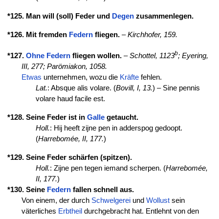
*125. Man will (soll) Feder und
Degen
zusammenlegen.
*126. Mit fremden
Federn
fliegen.
–
Kirchhofer, 159.
b
*127.
Ohne
Federn
fliegen wollen.
–
Schottel, 1123
;
Eyering,
III, 277;
Parömiakon, 1058.
Etwas
unternehmen, wozu die
Kräfte
fehlen.
Lat.
: Absque alis volare. (
Bovill, I, 13.
) – Sine pennis
volare haud facile est.
*128. Seine Feder ist in
Galle
getaucht.
Holl.
: Hij heeft zijne pen in adderspog gedoopt.
(
Harrebomée, II, 177.
)
*129. Seine Feder schärfen (spitzen).
Holl.
: Zijne pen tegen iemand scherpen. (
Harrebomée,
II, 177.
)
*130. Seine
Federn
fallen schnell aus.
Von einem, der durch
Schwelgerei
und
Wollust
sein
väterliches
Erbtheil
durchgebracht hat. Entlehnt von den