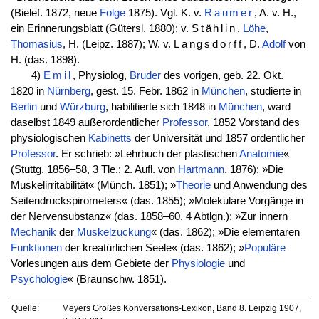
(Bielef. 1872, neue
Folge
1875). Vgl. K. v.
Raumer
, A. v. H.,
ein Erinnerungsblatt (Gütersl. 1880); v.
Stählin
,
Löhe
,
Thomasius
, H. (Leipz. 1887); W. v.
Langsdorff
, D.
Adolf
von
H. (das. 1898).
4)
Emil
, Physiolog,
Bruder
des vorigen, geb. 22. Okt.
1820 in
Nürnberg
, gest. 15. Febr. 1862 in
München
, studierte in
Berlin
und
Würzburg
, habilitierte sich 1848 in
München
, ward
daselbst 1849 außerordentlicher
Professor
, 1852 Vorstand des
physiologischen
Kabinetts
der Universität und 1857 ordentlicher
Professor
. Er schrieb: »Lehrbuch der plastischen
Anatomie
«
(Stuttg. 1856–58, 3 Tle.; 2. Aufl. von
Hartmann
, 1876); »Die
Muskelirritabilität« (Münch. 1851); »
Theorie
und Anwendung des
Seitendruckspirometers« (das. 1855); »Molekulare Vorgänge in
der Nervensubstanz« (das. 1858–60, 4 Abtlgn.); »Zur innern
Mechanik
der
Muskelzuckung
« (das. 1862); »Die elementaren
Funktionen
der kreatürlichen Seele« (das. 1862); »
Populäre
Vorlesungen aus dem Gebiete der
Physiologie
und
Psychologie
« (Braunschw. 1851).
Quelle:
Meyers Großes Konversations-Lexikon, Band 8. Leipzig 1907,