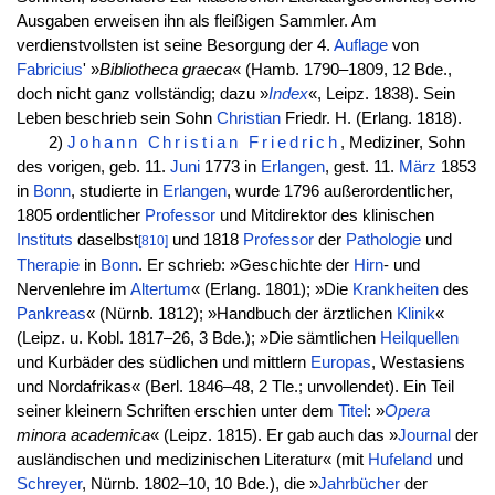
Ausgaben erweisen ihn als fleißigen Sammler. Am
verdienstvollsten ist seine Besorgung der 4.
Auflage
von
Fabricius
' »
Bibliotheca graeca
« (Hamb. 1790–1809, 12 Bde.,
doch nicht ganz vollständig; dazu »
Index
«, Leipz. 1838). Sein
Leben beschrieb sein Sohn
Christian
Friedr. H. (Erlang. 1818).
2)
Johann
Christian
Friedrich
, Mediziner, Sohn
des vorigen, geb. 11.
Juni
1773 in
Erlangen
, gest. 11.
März
1853
in
Bonn
, studierte in
Erlangen
, wurde 1796 außerordentlicher,
1805 ordentlicher
Professor
und Mitdirektor des klinischen
Instituts
daselbst
und 1818
Professor
der
Pathologie
und
[810]
Therapie
in
Bonn
. Er schrieb: »Geschichte der
Hirn
- und
Nervenlehre im
Altertum
« (Erlang. 1801); »Die
Krankheiten
des
Pankreas
« (Nürnb. 1812); »Handbuch der ärztlichen
Klinik
«
(Leipz. u. Kobl. 1817–26, 3 Bde.); »Die sämtlichen
Heilquellen
und Kurbäder des südlichen und mittlern
Europas
, Westasiens
und Nordafrikas« (Berl. 1846–48, 2 Tle.; unvollendet). Ein Teil
seiner kleinern Schriften erschien unter dem
Titel
: »
Opera
minora academica
« (Leipz. 1815). Er gab auch das »
Journal
der
ausländischen und medizinischen Literatur« (mit
Hufeland
und
Schreyer
, Nürnb. 1802–10, 10 Bde.), die »
Jahrbücher
der