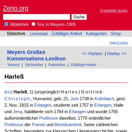
Zeno.org
Erweiterte Suche
Bibliothek
Nur in Meyers-1905
Bibliothek
Lesesaal
Zufälliger Artikel
Kategorien
Shop
DRUCKEN
Meyers Großes
<< Harlem
|
Harley >>
Konversations-Lexikon
Vorwort
|
Stichwörter
|
Faksimiles
|
Zufälliger Artikel
Harleß
Harleß
, 1) (ursprünglich
Harles
)
Gottlieb
[810]
Christoph
, Humanist, geb. 21.
Juni
1738 in
Kulmbach
, gest.
2. Nov. 1815 in
Erlangen
, studierte seit 1757 in
Erlangen
, Halle
und
Jena
, habilitierte sich 1764 in
Erlangen
und wurde 1765
außerordentlicher
Professor
daselbst, 1770 ordentlicher
Professor
der
Poesie
und
Beredsamkeit
. Seine zahlreichen
Schriften, besonders zur klassischen Literaturgeschichte, sowie