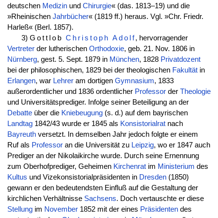
deutschen
Medizin
und
Chirurgie
« (das. 1813–19) und die
»Rheinischen
Jahrbücher
« (1819 ff.) heraus. Vgl. »Chr. Friedr.
Harleß« (Berl. 1857).
3)
Gottlob
Christoph
Adolf
, hervorragender
Vertreter
der lutherischen
Orthodoxie
, geb. 21. Nov. 1806 in
Nürnberg
, gest. 5. Sept. 1879 in
München
, 1828
Privatdozent
bei der philosophischen, 1829 bei der theologischen
Fakultät
in
Erlangen
, war
Lehrer
am dortigen
Gymnasium
, 1833
außerordentlicher und 1836 ordentlicher
Professor
der
Theologie
und Universitätsprediger. Infolge seiner Beteiligung an der
Debatte
über die
Kniebeugung
(s. d.) auf dem bayrischen
Landtag
1842/43 wurde er 1845 als
Konsistorialrat
nach
Bayreuth
versetzt. In demselben Jahr jedoch folgte er einem
Ruf als
Professor
an die Universität zu
Leipzig
, wo er 1847 auch
Prediger an der Nikolaikirche wurde. Durch seine Ernennung
zum Oberhofprediger, Geheimen
Kirchenrat
im
Ministerium
des
Kultus
und Vizekonsistorialpräsidenten in
Dresden
(1850)
gewann er den bedeutendsten Einfluß auf die Gestaltung der
kirchlichen Verhältnisse
Sachsens
. Doch vertauschte er diese
Stellung
im
November
1852 mit der eines
Präsidenten
des