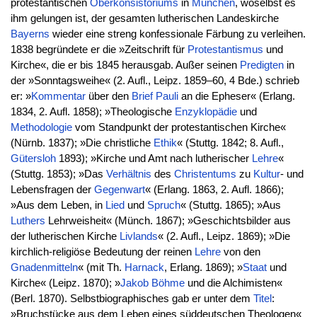
protestantischen
Oberkonsistoriums
in
München
, woselbst es
ihm gelungen ist, der gesamten lutherischen Landeskirche
Bayerns
wieder eine streng konfessionale Färbung zu verleihen.
1838 begründete er die »Zeitschrift für
Protestantismus
und
Kirche«, die er bis 1845 herausgab. Außer seinen
Predigten
in
der »Sonntagsweihe« (2. Aufl., Leipz. 1859–60, 4 Bde.) schrieb
er: »
Kommentar
über den
Brief
Pauli
an die Epheser« (Erlang.
1834, 2. Aufl. 1858); »Theologische
Enzyklopädie
und
Methodologie
vom Standpunkt der protestantischen Kirche«
(Nürnb. 1837); »Die christliche
Ethik
« (Stuttg. 1842; 8. Aufl.,
Gütersloh
1893); »Kirche und Amt nach lutherischer
Lehre
«
(Stuttg. 1853); »Das
Verhältnis
des
Christentums
zu
Kultur
- und
Lebensfragen der
Gegenwart
« (Erlang. 1863, 2. Aufl. 1866);
»Aus dem Leben, in
Lied
und
Spruch
« (Stuttg. 1865); »Aus
Luthers
Lehrweisheit« (Münch. 1867); »Geschichtsbilder aus
der lutherischen Kirche
Livlands
« (2. Aufl., Leipz. 1869); »Die
kirchlich-religiöse Bedeutung der reinen
Lehre
von den
Gnadenmitteln
« (mit Th.
Harnack
, Erlang. 1869); »
Staat
und
Kirche« (Leipz. 1870); »
Jakob
Böhme
und die Alchimisten«
(Berl. 1870). Selbstbiographisches gab er unter dem
Titel
:
»Bruchstücke aus dem Leben eines süddeutschen Theologen«