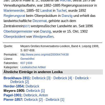
Jan. 1856 in Halle a. S., studierte die
Rechte
, betrat 1879 die
Verwaltungslaufbahn, war 1882–1885 Regierungsassessor in
Marienwerder
, 1885–92
Landrat
in
Tuchel
, wurde 1892
Regierungsrat
beim Oberpräsidium in
Danzig
und erhielt das
landwirtschaftliche
Dezernat
, gehörte auch dem
Zentralverein
westpreußischer Landwirte an. Seit 1896
[607]
Oberbürgermeister
von
Danzig
, wurde er 15. Okt. 1902
Oberpräsident
von
Westpreußen
.
Quelle:
Meyers Großes Konversations-Lexikon, Band 4. Leipzig 1906,
S. 607-608.
Permalink:
http://www.zeno.org/nid/20006474438
Lizenz:
Gemeinfrei
Faksimiles:
607
|
608
Kategorien:
Lexikalischer Artikel
Ähnliche Einträge in anderen Lexika
Brockhaus-1911
:
Delbrück [3]
·
Delbrück [4]
·
Delbrück
·
Delbrück [2]
Herder-1854
:
Delbrück
Meyers-1905:
Delbrück [1]
Pagel-1901
:
Delbrück, Anton
Pierer-1857
:
Delbrück [2]
·
Delbrück [1]