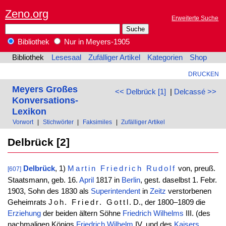
Zeno.org
Erweiterte Suche
Bibliothek
Nur in Meyers-1905
Bibliothek
Lesesaal
Zufälliger Artikel
Kategorien
Shop
DRUCKEN
Meyers Großes
<< Delbrück [1]
|
Delcassé >>
Konversations-
Lexikon
Vorwort
|
Stichwörter
|
Faksimiles
|
Zufälliger Artikel
Delbrück [2]
Delbrück
, 1)
Martin
Friedrich
Rudolf
von, preuß.
[607]
Staatsmann, geb. 16.
April
1817 in
Berlin
, gest. daselbst 1. Febr.
1903, Sohn des 1830 als
Superintendent
in
Zeitz
verstorbenen
Geheimrats
Joh. Friedr. Gottl
. D., der 1800–1809 die
Erziehung
der beiden ältern Söhne
Friedrich
Wilhelms
III. (des
nachmaligen Königs
Friedrich
Wilhelm
IV. und des
Kaisers