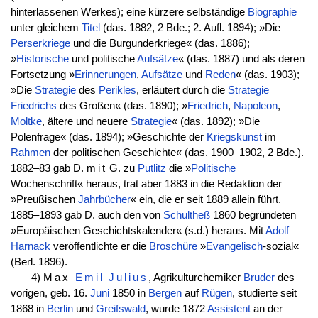
hinterlassenen Werkes); eine kürzere selbständige
Biographie
unter gleichem
Titel
(das. 1882, 2 Bde.; 2. Aufl. 1894); »Die
Perserkriege
und die Burgunderkriege« (das. 1886);
»
Historische
und politische
Aufsätze
« (das. 1887) und als deren
Fortsetzung »
Erinnerungen
,
Aufsätze
und
Reden
« (das. 1903);
»Die
Strategie
des
Perikles
, erläutert durch die
Strategie
Friedrichs
des Großen« (das. 1890); »
Friedrich
,
Napoleon
,
Moltke
, ältere und neuere
Strategie
« (das. 1892); »Die
Polenfrage« (das. 1894); »Geschichte der
Kriegskunst
im
Rahmen
der politischen Geschichte« (das. 1900–1902, 2 Bde.).
1882–83 gab D.
mit
G. zu
Putlitz
die »
Politische
Wochenschrift« heraus, trat aber 1883 in die Redaktion der
»Preußischen
Jahrbücher
« ein, die er seit 1889 allein führt.
1885–1893 gab D. auch den von
Schultheß
1860 begründeten
»Europäischen Geschichtskalender« (s.d.) heraus. Mit
Adolf
Harnack
veröffentlichte er die
Broschüre
»
Evangelisch
-sozial«
(Berl. 1896).
4)
Max
Emil
Julius
, Agrikulturchemiker
Bruder
des
vorigen, geb. 16.
Juni
1850 in
Bergen
auf
Rügen
, studierte seit
1868 in
Berlin
und
Greifswald
, wurde 1872
Assistent
an der