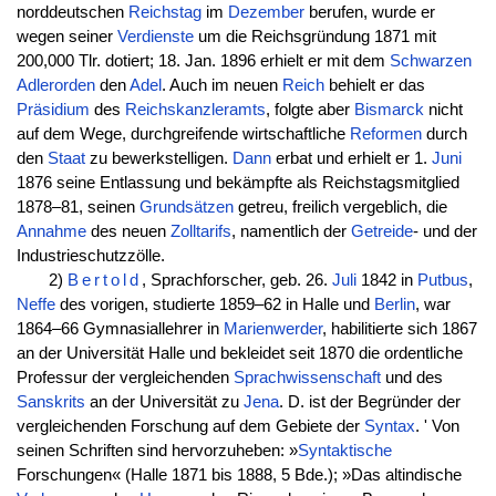
norddeutschen
Reichstag
im
Dezember
berufen, wurde er
wegen seiner
Verdienste
um die Reichsgründung 1871 mit
200,000 Tlr. dotiert; 18. Jan. 1896 erhielt er mit dem
Schwarzen
Adlerorden
den
Adel
. Auch im neuen
Reich
behielt er das
Präsidium
des
Reichskanzleramts
, folgte aber
Bismarck
nicht
auf dem Wege, durchgreifende wirtschaftliche
Reformen
durch
den
Staat
zu bewerkstelligen.
Dann
erbat und erhielt er 1.
Juni
1876 seine Entlassung und bekämpfte als Reichstagsmitglied
1878–81, seinen
Grundsätzen
getreu, freilich vergeblich, die
Annahme
des neuen
Zolltarifs
, namentlich der
Getreide
- und der
Industrieschutzzölle.
2)
Bertold
, Sprachforscher, geb. 26.
Juli
1842 in
Putbus
,
Neffe
des vorigen, studierte 1859–62 in Halle und
Berlin
, war
1864–66 Gymnasiallehrer in
Marienwerder
, habilitierte sich 1867
an der Universität Halle und bekleidet seit 1870 die ordentliche
Professur der vergleichenden
Sprachwissenschaft
und des
Sanskrits
an der Universität zu
Jena
. D. ist der Begründer der
vergleichenden Forschung auf dem Gebiete der
Syntax
. ' Von
seinen Schriften sind hervorzuheben: »
Syntaktische
Forschungen« (Halle 1871 bis 1888, 5 Bde.); »Das altindische