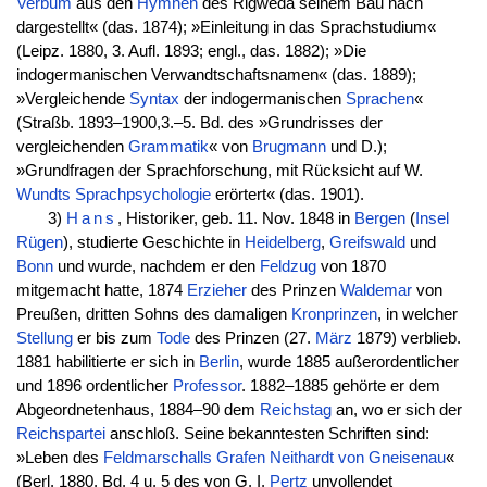
Verbum
aus den
Hymnen
des Rigweda seinem Bau nach
dargestellt« (das. 1874); »Einleitung in das Sprachstudium«
(Leipz. 1880, 3. Aufl. 1893; engl., das. 1882); »Die
indogermanischen Verwandtschaftsnamen« (das. 1889);
»Vergleichende
Syntax
der indogermanischen
Sprachen
«
(Straßb. 1893–1900,3.–5. Bd. des »Grundrisses der
vergleichenden
Grammatik
« von
Brugmann
und D.);
»Grundfragen der Sprachforschung, mit Rücksicht auf W.
Wundts
Sprachpsychologie
erörtert« (das. 1901).
3)
Hans
, Historiker, geb. 11. Nov. 1848 in
Bergen
(
Insel
Rügen
), studierte Geschichte in
Heidelberg
,
Greifswald
und
Bonn
und wurde, nachdem er den
Feldzug
von 1870
mitgemacht hatte, 1874
Erzieher
des Prinzen
Waldemar
von
Preußen, dritten Sohns des damaligen
Kronprinzen
, in welcher
Stellung
er bis zum
Tode
des Prinzen (27.
März
1879) verblieb.
1881 habilitierte er sich in
Berlin
, wurde 1885 außerordentlicher
und 1896 ordentlicher
Professor
. 1882–1885 gehörte er dem
Abgeordnetenhaus, 1884–90 dem
Reichstag
an, wo er sich der
Reichspartei
anschloß. Seine bekanntesten Schriften sind:
»Leben des
Feldmarschalls
Grafen
Neithardt von Gneisenau
«
(Berl. 1880, Bd. 4 u. 5 des von G. I.
Pertz
unvollendet