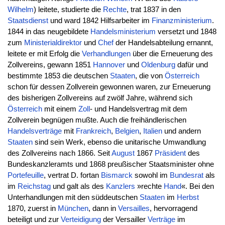
Wilhelm
) leitete, studierte die
Rechte
, trat 1837 in den
Staatsdienst
und ward 1842 Hilfsarbeiter im
Finanzministerium
.
1844 in das neugebildete
Handelsministerium
versetzt und 1848
zum
Ministerialdirektor
und
Chef
der Handelsabteilung ernannt,
leitete er mit Erfolg die
Verhandlungen
über die Erneuerung des
Zollvereins, gewann 1851
Hannover
und
Oldenburg
dafür und
bestimmte 1853 die deutschen
Staaten
, die von
Österreich
schon für dessen Zollverein gewonnen waren, zur Erneuerung
des bisherigen Zollvereins auf zwölf Jahre, während sich
Österreich
mit einem
Zoll
- und Handelsvertrag mit dem
Zollverein begnügen mußte. Auch die freihändlerischen
Handelsverträge
mit
Frankreich
,
Belgien
,
Italien
und andern
Staaten
sind sein Werk, ebenso die unitarische Umwandlung
des Zollvereins nach 1866. Seit
August
1867
Präsident
des
Bundeskanzleramts und 1868 preußischer Staatsminister ohne
Portefeuille
, vertrat D. fortan
Bismarck
sowohl im
Bundesrat
als
im
Reichstag
und galt als des
Kanzlers
»rechte
Hand
«. Bei den
Unterhandlungen mit den süddeutschen
Staaten
im
Herbst
1870, zuerst in
München
, dann in
Versailles
, hervorragend
beteiligt und zur
Verteidigung
der Versailler
Verträge
im