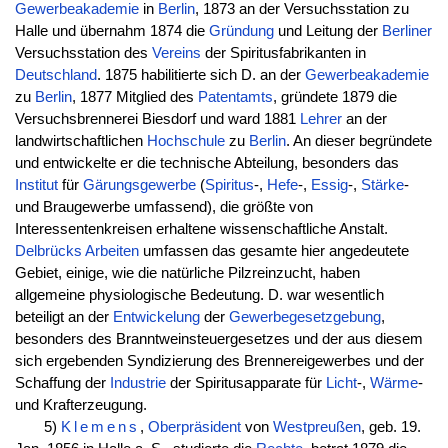
Gewerbeakademie
in
Berlin
, 1873 an der Versuchsstation zu
Halle und übernahm 1874 die
Gründung
und Leitung der
Berliner
Versuchsstation des
Vereins
der Spiritusfabrikanten in
Deutschland
. 1875 habilitierte sich D. an der
Gewerbeakademie
zu
Berlin
, 1877 Mitglied des
Patentamts
, gründete 1879 die
Versuchsbrennerei Biesdorf und ward 1881
Lehrer
an der
landwirtschaftlichen
Hochschule
zu
Berlin
. An dieser begründete
und entwickelte er die technische Abteilung, besonders das
Institut
für
Gärungsgewerbe
(
Spiritus
-,
Hefe
-,
Essig
-,
Stärke
-
und Braugewerbe umfassend), die größte von
Interessentenkreisen erhaltene wissenschaftliche Anstalt.
Delbrücks
Arbeiten
umfassen das gesamte hier angedeutete
Gebiet, einige, wie die natürliche Pilzreinzucht, haben
allgemeine physiologische Bedeutung. D. war wesentlich
beteiligt an der
Entwickelung
der
Gewerbegesetzgebung
,
besonders des Branntweinsteuergesetzes und der aus diesem
sich ergebenden Syndizierung des Brennereigewerbes und der
Schaffung der
Industrie
der Spiritusapparate für
Licht
-,
Wärme
-
und Krafterzeugung.
5)
Klemens
,
Oberpräsident
von
Westpreußen
, geb. 19.