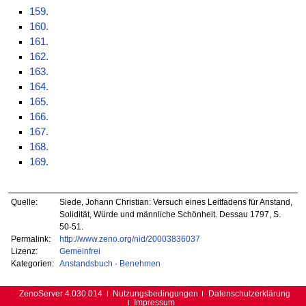
159.
160.
161.
162.
163.
164.
165.
166.
167.
168.
169.
Quelle:
Siede, Johann Christian: Versuch eines Leitfadens für Anstand,
Solidität, Würde und männliche Schönheit. Dessau 1797, S.
50-51.
Permalink:
http://www.zeno.org/nid/20003836037
Lizenz:
Gemeinfrei
Kategorien:
Anstandsbuch
·
Benehmen
ZenoServer 4.030.014
Nutzungsbedingungen
Datenschutzerklärung
Impressum