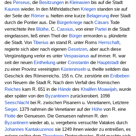
des
Perseus
, die
Besitzungen
in
Kleinasien
bis auf die Stadt
Kaunos
wieder. In den Mithridatischen
Kriegen
standen sie auf
der Seite der
Römer
u. hielten eine kurze
Belagerung
ihrer Stadt
durch die Pontier aus. Die
Bürgerkriege
nach
Cäsars
Tode
vernichtete ihre
Blüthe
. C.
Cassius
, von einer
Partei
in die Stadt
eingelassen, ließ einen Theil der
Bürger
ermorden u. plünderte
die Stadt. Von
Tiberius
an stand R. unter Roms
Herrschaft
,
regierte sich aber nach eigenen
Gesetzen
, aber auch diese
Vergünstigung verlor es unter
Vespasianus
auf immer. R. war
seit der neuen
Eintheilung
unter
Constantin
die
Hauptstadt
der
zu einer Provinz vereinigten
Küsteninseln
u. theilte seitdem das
Geschick des Römerreichs. 155 n. Chr. zerstörte ein
Erdbeben
von Neuem die Stadt R. Nach dem Verfall des Römischen
Reiches
kam R. 651 in die
Hände
des
Khalifen
Moawijah
, wurde
aber später von den
Byzantinern
zurückerobert. 1098
Seeschlacht
bei R. zwischen Pisanern u. Venetianern, Letztere
Sieger
. 1379 nahmen die Venetianer auf der
Höhe
von R. eine
Flotte
der Genuesen. Die Genuesen nahmen R. den
Byzantinern
wieder ab, u. vergebens versuchte Vatakes durch
Johannes
Kantakuzenos
sie 1249 ihnen wieder zu entreißen, es