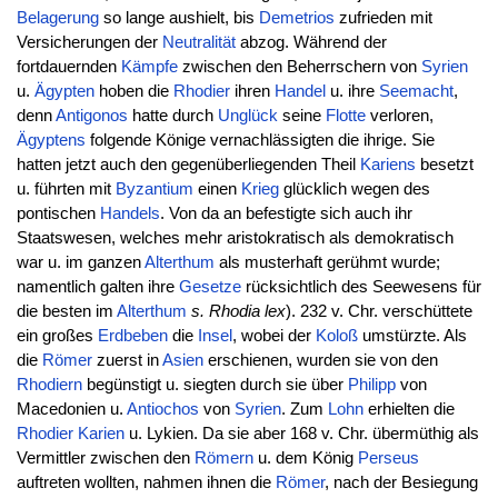
Belagerung
so lange aushielt, bis
Demetrios
zufrieden mit
Versicherungen der
Neutralität
abzog. Während der
fortdauernden
Kämpfe
zwischen den Beherrschern von
Syrien
u.
Ägypten
hoben die
Rhodier
ihren
Handel
u. ihre
Seemacht
,
denn
Antigonos
hatte durch
Unglück
seine
Flotte
verloren,
Ägyptens
folgende Könige vernachlässigten die ihrige. Sie
hatten jetzt auch den gegenüberliegenden Theil
Kariens
besetzt
u. führten mit
Byzantium
einen
Krieg
glücklich wegen des
pontischen
Handels
. Von da an befestigte sich auch ihr
Staatswesen, welches mehr aristokratisch als demokratisch
war u. im ganzen
Alterthum
als musterhaft gerühmt wurde;
namentlich galten ihre
Gesetze
rücksichtlich des Seewesens für
die besten im
Alterthum
s. Rhodia lex
). 232 v. Chr. verschüttete
ein großes
Erdbeben
die
Insel
, wobei der
Koloß
umstürzte. Als
die
Römer
zuerst in
Asien
erschienen, wurden sie von den
Rhodiern
begünstigt u. siegten durch sie über
Philipp
von
Macedonien u.
Antiochos
von
Syrien
. Zum
Lohn
erhielten die
Rhodier
Karien
u. Lykien. Da sie aber 168 v. Chr. übermüthig als
Vermittler zwischen den
Römern
u. dem König
Perseus
auftreten wollten, nahmen ihnen die
Römer
, nach der Besiegung