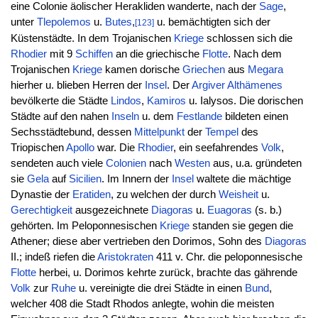
eine Colonie äolischer Herakliden wanderte, nach der
Sage
,
unter
Tlepolemos
u.
Butes
,
u. bemächtigten sich der
[123]
Küstenstädte. In dem Trojanischen
Kriege
schlossen sich die
Rhodier
mit 9
Schiffen
an die griechische
Flotte
. Nach dem
Trojanischen
Kriege
kamen dorische
Griechen
aus
Megara
hierher u. blieben Herren der
Insel
. Der
Argiver
Althämenes
bevölkerte die Städte
Lindos
,
Kamiros
u. Ialysos. Die dorischen
Städte auf den nahen
Inseln
u. dem
Festlande
bildeten einen
Sechsstädtebund, dessen
Mittelpunkt
der
Tempel
des
Triopischen
Apollo
war. Die
Rhodier
, ein seefahrendes
Volk
,
sendeten auch viele
Colonien
nach
Westen
aus, u.a. gründeten
sie
Gela
auf
Sicilien
. Im Innern der
Insel
waltete die mächtige
Dynastie der
Eratiden
, zu welchen der durch
Weisheit
u.
Gerechtigkeit
ausgezeichnete
Diagoras
u.
Euagoras
(s. b.)
gehörten. Im Peloponnesischen
Kriege
standen sie gegen die
Athener; diese aber vertrieben den Dorimos, Sohn des
Diagoras
II.; indeß riefen die
Aristokraten
411 v. Chr. die peloponnesische
Flotte
herbei, u. Dorimos kehrte zurück, brachte das gährende
Volk
zur
Ruhe
u. vereinigte die drei Städte in einen
Bund
,
welcher 408 die Stadt Rhodos anlegte, wohin die meisten