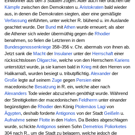
Einwohner aus den 3 Städten zogen. Aber auch hier brachen die
Kämpfe
zwischen den Demokraten u.
Aristokraten
bald wieder
aus, in denen die Demokraten siegten, aber eine gemäßigte
Verfassung
einführten, unter welcher R. blühend u. im Auslande
geachtet wurde. Der
Bund
mit
Athen
wurde erneuert; als aber
die Athener sich wieder übermüthig gegen die
Rhodier
benahmen, so fielen die Letzteren in dem
Bundesgenossenkriege
358–356 v. Chr. abermals von ihnen ab.
Jetzt sank die
Macht
der
Insulaner
unter der
Herrschaft
einer
rücksichtslosen
Oligarchie
, welche von den Herrschern
Kariens
unterstützt wurde, ja sie kamen bald in
Krieg
mit den Herren von
Halikarnaß, wurden besiegt u. tributpflichtig.
Alexander
der
Große
legte auf seinem
Zuge
gegen
Persien
eine
macedonische
Besatzung
in R. ein, welche aber nach
Alexanders
Tode wieder abzuziehen genöthigt wurde. Während
der Streitigkeiten der macedonischen
Feldherrn
unter einander
begünstigten die
Rhodier
den König
Ptolemäos
Lagi
von
Ägypten
, deshalb forderte
Antigonos
von der Stadt
Geißeln
u.
Aufnahme
seiner
Flotte
in den
Hafen
. Da Beides abgeschlagen
wurde, schickte
Antigonos
seinen Sohn
Demetrios
Poliorketes
304 nach R., um die Stadt zu belagern, welche jedoch die