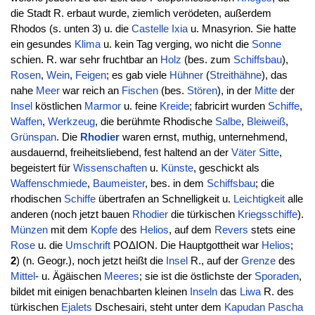
die Stadt R. erbaut wurde, ziemlich verödeten, außerdem
Rhodos (s. unten 3) u. die
Castelle
Ixia
u. Mnasyrion. Sie hatte
ein gesundes
Klima
u. kein Tag verging, wo nicht die
Sonne
schien. R. war sehr fruchtbar an
Holz
(bes. zum
Schiffsbau
),
Rosen
,
Wein
,
Feigen
; es gab viele
Hühner
(
Streithähne
), das
nahe
Meer
war reich an
Fischen
(bes.
Stören
), in der
Mitte
der
Insel
köstlichen
Marmor
u. feine
Kreide
; fabricirt wurden
Schiffe
,
Waffen
,
Werkzeug
, die berühmte Rhodische
Salbe
,
Bleiweiß
,
Grünspan
. Die
Rhodier
waren ernst, muthig, unternehmend,
ausdauernd, freiheitsliebend, fest haltend an der
Väter
Sitte
,
begeistert für
Wissenschaften
u.
Künste
, geschickt als
Waffenschmiede
,
Baumeister
, bes. in dem
Schiffsbau
; die
rhodischen
Schiffe
übertrafen an Schnelligkeit u.
Leichtigkeit
alle
anderen (noch jetzt bauen
Rhodier
die türkischen
Kriegsschiffe
).
Münzen
mit dem
Kopfe
des
Helios
, auf dem
Revers
stets eine
Rose
u. die
Umschrift
ΡΟΔΙΟΝ. Die Hauptgottheit war
Helios
;
2
) (n. Geogr.), noch jetzt heißt die
Insel
R., auf der
Grenze
des
Mittel
- u. Ägäischen
Meeres
; sie ist die östlichste der
Sporaden
,
bildet mit einigen benachbarten kleinen
Inseln
das
Liwa
R. des
türkischen
Ejalets
Dschesairi, steht unter dem
Kapudan Pascha