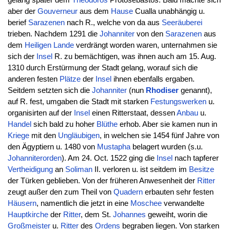
gelang später dem
Theodoros
Protosebastos. Bald machte sich
aber der
Gouverneur
aus dem
Hause
Cualla unabhängig u.
berief
Sarazenen
nach R., welche von da aus
Seeräuberei
trieben. Nachdem 1291 die
Johanniter
von den
Sarazenen
aus
dem
Heiligen
Lande
verdrängt worden waren, unternahmen sie
sich der
Insel
R. zu bemächtigen, was ihnen auch am 15. Aug.
1310 durch Erstürmung der Stadt gelang, worauf sich die
anderen festen
Plätze
der
Insel
ihnen ebenfalls ergaben.
Seitdem setzten sich die
Johanniter
(nun
Rhodiser
genannt),
auf R. fest, umgaben die Stadt mit starken
Festungswerken
u.
organisirten auf der
Insel
einen Ritterstaat, dessen
Anbau
u.
Handel
sich bald zu hoher
Blüthe
erhob. Aber sie kamen nun in
Kriege
mit den
Ungläubigen
, in welchen sie 1454 fünf Jahre von
den Ägyptiern u. 1480 von
Mustapha
belagert wurden (s.u.
Johanniterorden
). Am 24. Oct. 1522 ging die
Insel
nach tapferer
Vertheidigung
an
Soliman
II. verloren u. ist seitdem im
Besitze
der Türken geblieben. Von der früheren Anwesenheit der
Ritter
zeugt außer den zum Theil von
Quadern
erbauten sehr festen
Häusern
, namentlich die jetzt in eine
Moschee
verwandelte
Hauptkirche
der
Ritter
, dem St.
Johannes
geweiht, worin die
Großmeister
u.
Ritter
des
Ordens
begraben liegen. Von starken