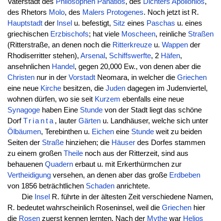
Vaterstadt des
Philosophen
Panätios
, des
Dichters
Apollonios
,
des Rhetors
Molo
, des
Malers
Protogenes
. Noch jetzt ist R.
Hauptstadt
der
Insel
u. befestigt,
Sitz
eines
Paschas
u. eines
griechischen
Erzbischofs
; hat viele
Moscheen
, reinliche
Straßen
(Ritterstraße, an denen noch die
Ritterkreuze
u.
Wappen
der
Rhodiserritter stehen),
Arsenal
,
Schiffswerfte
, 2
Häfen
,
ansehnlichen
Handel
, gegen 20,000 Ew., von denen aber die
Christen
nur in der
Vorstadt
Neomara, in welcher die
Griechen
eine neue
Kirche
besitzen, die
Juden
dagegen im Judenviertel,
wohnen dürfen, wo sie seit
Kurzem
ebenfalls eine neue
Synagoge
haben Eine
Stunde
von der Stadt liegt das schöne
Dorf
Trianta
, lauter
Gärten
u. Landhäuser, welche sich unter
Ölbäumen
, Terebinthen u.
Eichen
eine
Stunde
weit zu beiden
Seiten der
Straße
hinziehen; die
Häuser
des Dorfes stammen
zu einem großen
Theile
noch aus der Ritterzeit, sind aus
behauenen
Quadern
erbaut u. mit Erkerthürmchen zur
Vertheidigung
versehen, an denen aber das große
Erdbeben
von 1856 beträchtlichen
Schaden
anrichtete.
Die
Insel
R. führte in der ältesten Zeit verschiedene Namen,
R. bedeutet wahrscheinlich Roseninsel, weil die
Griechen
hier
die
Rosen
zuerst kennen lernten. Nach der
Mythe
war
Helios