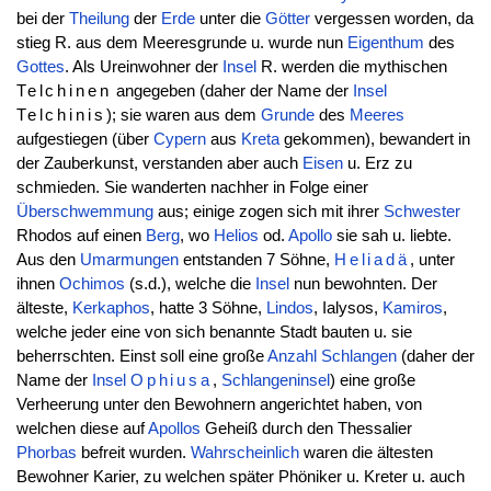
bei der
Theilung
der
Erde
unter die
Götter
vergessen worden, da
stieg R. aus dem Meeresgrunde u. wurde nun
Eigenthum
des
Gottes
. Als Ureinwohner der
Insel
R. werden die mythischen
Telchinen
angegeben (daher der Name der
Insel
Telchinis
); sie waren aus dem
Grunde
des
Meeres
aufgestiegen (über
Cypern
aus
Kreta
gekommen), bewandert in
der Zauberkunst, verstanden aber auch
Eisen
u. Erz zu
schmieden. Sie wanderten nachher in Folge einer
Überschwemmung
aus; einige zogen sich mit ihrer
Schwester
Rhodos auf einen
Berg
, wo
Helios
od.
Apollo
sie sah u. liebte.
Aus den
Umarmungen
entstanden 7 Söhne,
Heliadä
, unter
ihnen
Ochimos
(s.d.), welche die
Insel
nun bewohnten. Der
älteste,
Kerkaphos
, hatte 3 Söhne,
Lindos
, Ialysos,
Kamiros
,
welche jeder eine von sich benannte Stadt bauten u. sie
beherrschten. Einst soll eine große
Anzahl
Schlangen
(daher der
Name der
Insel
Ophiusa
,
Schlangeninsel
) eine große
Verheerung unter den Bewohnern angerichtet haben, von
welchen diese auf
Apollos
Geheiß durch den Thessalier
Phorbas
befreit wurden.
Wahrscheinlich
waren die ältesten
Bewohner Karier, zu welchen später Phöniker u. Kreter u. auch