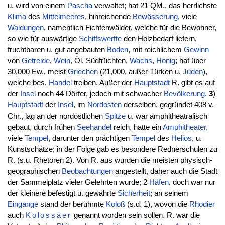
u. wird von einem
Pascha
verwaltet; hat 21 QM., das herrlichste
Klima
des
Mittelmeeres
, hinreichende
Bewässerung
, viele
Waldungen
, namentlich Fichtenwälder, welche für die Bewohner,
so wie für auswärtige
Schiffswerfte
den Holzbedarf liefern,
fruchtbaren u. gut angebauten
Boden
, mit reichlichem
Gewinn
von
Getreide
,
Wein
, Öl, Südfrüchten,
Wachs
,
Honig
; hat über
30,000 Ew., meist
Griechen
(21,000, außer Türken u.
Juden
),
welche bes.
Handel
treiben. Außer der
Hauptstadt
R. gibt es auf
der
Insel
noch 44 Dörfer, jedoch mit schwacher
Bevölkerung
.
3
)
Hauptstadt
der
Insel
, im
Nordosten
derselben, gegründet 408 v.
Chr., lag an der nordöstlichen
Spitze
u. war amphitheatralisch
gebaut, durch frühen
Seehandel
reich, hatte ein
Amphitheater
,
viele
Tempel
, darunter den prächtigen
Tempel
des
Helios
, u.
Kunstschätze; in der Folge gab es besondere Rednerschulen zu
R. (s.u. Rhetoren 2). Von R. aus wurden die meisten physisch-
geographischen
Beobachtungen
angestellt, daher auch die Stadt
der Sammelplatz vieler Gelehrten wurde; 2
Häfen
, doch war nur
der kleinere befestigt u. gewährte
Sicherheit
; an seinem
Eingange
stand der berühmte
Koloß
(s.d. 1), wovon die
Rhodier
auch
Kolossäer
genannt worden sein sollen. R. war die