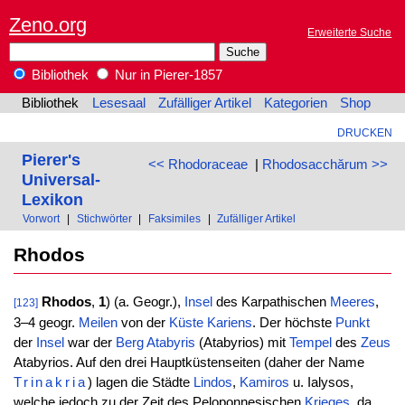
Zeno.org
Erweiterte Suche
Bibliothek
Nur in Pierer-1857
Bibliothek
Lesesaal
Zufälliger Artikel
Kategorien
Shop
DRUCKEN
Pierer's
<< Rhodoraceae
|
Rhodosacchărum >>
Universal-
Lexikon
Vorwort
|
Stichwörter
|
Faksimiles
|
Zufälliger Artikel
Rhodos
Rhodos
,
1
) (a. Geogr.),
Insel
des Karpathischen
Meeres
,
[123]
3–4 geogr.
Meilen
von der
Küste
Kariens
. Der höchste
Punkt
der
Insel
war der
Berg
Atabyris
(Atabyrios) mit
Tempel
des
Zeus
Atabyrios. Auf den drei Hauptküstenseiten (daher der Name
Trinakria
) lagen die Städte
Lindos
,
Kamiros
u. Ialysos,
welche jedoch zu der Zeit des Peloponnesischen
Krieges
, da