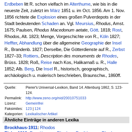
Erdbeben
litt R. schon vielfach im
Alterthume
, wie bis in die
neueste Zeit, zuletzt im
März
1851 u. im Oct. 1856. Am 1. Nov.
1856 richtete die
Explosion
eines großen Pulverdepots in der
Stadt bedeutenden
Schaden
an. Vgl.
Meursius
,
Rhodus
, Amst.
1675; Paulsen,
Rhodus Macedonum aetate
,
Gött
. 1818;
Rost
,
Rhodos, Alt. 1823; Menge, Vorgeschichte von R.,
Köln
1827;
Heffter
,
Abhandlung
über die allgemeine
Geographie
der
Insel
R., Brandenb. 1827; Derselbe, Die Götterdienste auf R.,
Zerbst
1827–33;
Rottiers
,
Description des monuments de
Rhodes
,
Brüss. 1828; Roß,
Reise
nach Kos, Halikarnaß u. R.,
Halle
1852; Alb.
Berg
, Die
Insel
R., historisch, geographisch,
archäologisch u. malerisch beschrieben, Braunschw., 1860ff.
Quelle:
Pierer's Universal-Lexikon, Band 14. Altenburg 1862, S. 123-
124.
Permalink:
http://www.zeno.org/nid/20010751033
Lizenz:
Gemeinfrei
Faksimiles:
123
|
124
Kategorien:
Lexikalischer Artikel
Ähnliche Einträge in anderen Lexika
Brockhaus-1911
:
Rhodos