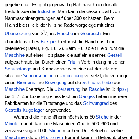
gegeben hat. Es gibt gegenwärtig Nähmaschinen für alle
Bedürfnisse der
Industrie
. Man kann die Gesamtzahl von
Nähmaschinengattungen auf über 300 schätzen. Beim
Handbetrieb
der N. sind Rädervorgelege mit einer
1
Übersetzung
von 2
/
ins
Rasche
im
Gebrauch
. Ein
2
charakteristiches
Beispiel
hierfür ist die Handmaschine
»Meinen« (Tafel I, Fig. 1 u. 2). Beim
Fußbetrieb
ruht die
Maschine
auf einer Holzplatte, die auf ein eisernes
Gestell
aufgeschraubt ist. Durch einen
Tritt
in Verb in dung mit einer
Schubstange
und Kurbelachse wird eine auf der letztern
sitzende
Schnurscheibe
in
Umdrehung
versetzt, die vermöge
eines
Riemens
ihre
Bewegung
auf die
Schnurscheibe
der
Maschine
überträgt. Die
Übersetzung
ins
Rasche
ist 1: 4
[387]
bis 1: 7. Zur Erzielung eines leichten
Ganges
haben mehrere
Fabrikanten für die Trittstange und das
Schwungrad
des
Gestells
Kugellager
angewendet.
Während die Handnäherin höchstens 50
Stiche
in der
Minute
macht, kann die Maschinennäherin 500–600 und
zeitweise sogar 1000
Stiche
machen. Der Betrieb einzelner
Maschinen
durch
Motoren
kommt kaum in Betracht, obwohl