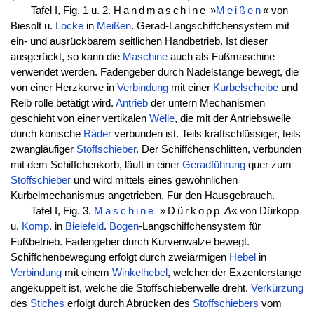
Tafel I, Fig. 1 u. 2.
Handmaschine
»
Meißen
« von
Biesolt u.
Locke
in
Meißen
. Gerad-Langschiffchensystem mit
ein- und ausrückbarem seitlichen Handbetrieb. Ist dieser
ausgerückt, so kann die
Maschine
auch als Fußmaschine
verwendet werden. Fadengeber durch Nadelstange bewegt, die
von einer Herzkurve in
Verbindung
mit einer
Kurbelscheibe
und
Reib rolle betätigt wird.
Antrieb
der untern Mechanismen
geschieht von einer vertikalen
Welle
, die mit der Antriebswelle
durch konische
Räder
verbunden ist. Teils kraftschlüssiger, teils
zwangläufiger
Stoffschieber
. Der Schiffchenschlitten, verbunden
mit dem Schiffchenkorb, läuft in einer
Geradführung
quer zum
Stoffschieber
und wird mittels eines gewöhnlichen
Kurbelmechanismus angetrieben. Für den Hausgebrauch.
Tafel I, Fig. 3.
Maschine
»Dürkopp
A
« von Dürkopp
u.
Komp
. in
Bielefeld
.
Bogen
-Langschiffchensystem für
Fußbetrieb. Fadengeber durch Kurvenwalze bewegt.
Schiffchenbewegung erfolgt durch zweiarmigen
Hebel
in
Verbindung
mit einem
Winkelhebel
, welcher der Exzenterstange
angekuppelt ist, welche die Stoffschieberwelle dreht.
Verkürzung
des
Stiches
erfolgt durch Abrücken des
Stoffschiebers
vom