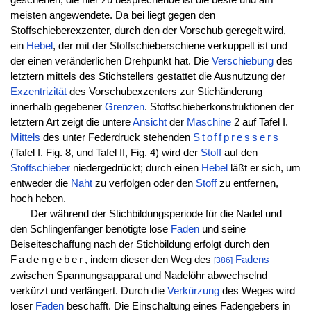
meisten angewendete. Da bei liegt gegen den
Stoffschieberexzenter, durch den der Vorschub geregelt wird,
ein
Hebel
, der mit der Stoffschieberschiene verkuppelt ist und
der einen veränderlichen Drehpunkt hat. Die
Verschiebung
des
letztern mittels des Stichstellers gestattet die Ausnutzung der
Exzentrizität
des Vorschubexzenters zur Stichänderung
innerhalb gegebener
Grenzen
. Stoffschieberkonstruktionen der
letztern Art zeigt die untere
Ansicht
der
Maschine
2 auf Tafel I.
Mittels
des unter Federdruck stehenden
Stoffpressers
(Tafel I. Fig. 8, und Tafel II, Fig. 4) wird der
Stoff
auf den
Stoffschieber
niedergedrückt; durch einen
Hebel
läßt er sich, um
entweder die
Naht
zu verfolgen oder den
Stoff
zu entfernen,
hoch heben.
Der während der Stichbildungsperiode für die Nadel und
den Schlingenfänger benötigte lose
Faden
und seine
Beiseiteschaffung nach der Stichbildung erfolgt durch den
Fadengeber
, indem dieser den Weg des
Fadens
[386]
zwischen Spannungsapparat und Nadelöhr abwechselnd
verkürzt und verlängert. Durch die
Verkürzung
des Weges wird
loser
Faden
beschafft. Die Einschaltung eines Fadengebers in