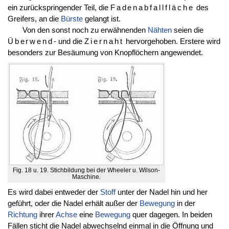
ein zurückspringender Teil, die
Fadenabfallfläche
des
Greifers, an die
Bürste
gelangt ist.
Von den sonst noch zu erwähnenden
Nähten
seien die
Überwend
- und die
Ziernaht
hervorgehoben. Erstere wird
besonders zur Besäumung von Knopflöchern angewendet.
Fig. 18 u. 19. Stichbildung bei der Wheeler u. Wilson-
Maschine.
Es wird dabei entweder der
Stoff
unter der Nadel hin und her
geführt, oder die Nadel erhält außer der
Bewegung
in der
Richtung
ihrer
Achse
eine
Bewegung
quer dagegen. In beiden
Fällen sticht die Nadel abwechselnd einmal in die Öffnung und