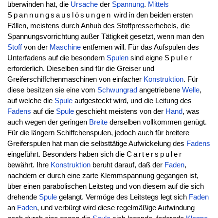
überwinden hat, die
Ursache
der
Spannung
.
Mittels
Spannungsauslösungen
wird in den beiden ersten
Fällen, meistens durch Anhub des Stoffpresserhebels, die
Spannungsvorrichtung außer Tätigkeit gesetzt, wenn man den
Stoff
von der
Maschine
entfernen will. Für das Aufspulen des
Unterfadens auf die besondern
Spulen
sind eigne
Spuler
erforderlich. Dieselben sind für die Greiser und
Greiferschiffchenmaschinen von einfacher
Konstruktion
. Für
diese besitzen sie eine vom
Schwungrad
angetriebene
Welle
,
auf welche die
Spule
aufgesteckt wird, und die Leitung des
Fadens
auf die
Spule
geschieht meistens von der
Hand
, was
auch wegen der geringen
Breite
derselben vollkommen genügt.
Für die längern Schiffchenspulen, jedoch auch für breitere
Greiferspulen hat man die selbsttätige Aufwickelung des
Fadens
eingeführt. Besonders haben sich die
Carterspuler
bewährt. Ihre
Konstruktion
beruht darauf, daß der
Faden
,
nachdem er durch eine zarte Klemmspannung gegangen ist,
über einen parabolischen Leitsteg und von diesem auf die sich
drehende
Spule
gelangt. Vermöge des Leitstegs legt sich
Faden
an
Faden
, und verbürgt wird diese regelmäßige Aufwindung