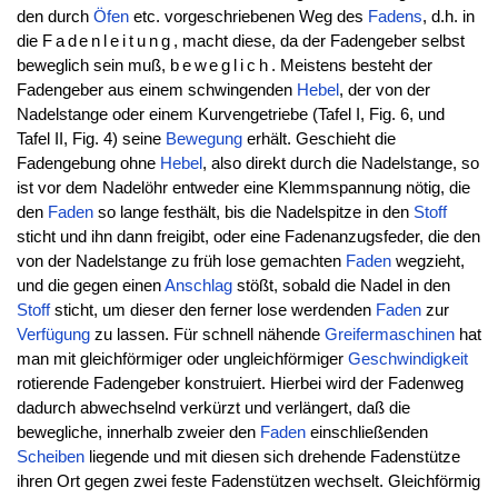
den durch
Öfen
etc. vorgeschriebenen Weg des
Fadens
, d.h. in
die
Fadenleitung
, macht diese, da der Fadengeber selbst
beweglich sein muß,
beweglich
. Meistens besteht der
Fadengeber aus einem schwingenden
Hebel
, der von der
Nadelstange oder einem Kurvengetriebe (Tafel I, Fig. 6, und
Tafel II, Fig. 4) seine
Bewegung
erhält. Geschieht die
Fadengebung ohne
Hebel
, also direkt durch die Nadelstange, so
ist vor dem Nadelöhr entweder eine Klemmspannung nötig, die
den
Faden
so lange festhält, bis die Nadelspitze in den
Stoff
sticht und ihn dann freigibt, oder eine Fadenanzugsfeder, die den
von der Nadelstange zu früh lose gemachten
Faden
wegzieht,
und die gegen einen
Anschlag
stößt, sobald die Nadel in den
Stoff
sticht, um dieser den ferner lose werdenden
Faden
zur
Verfügung
zu lassen. Für schnell nähende
Greifermaschinen
hat
man mit gleichförmiger oder ungleichförmiger
Geschwindigkeit
rotierende Fadengeber konstruiert. Hierbei wird der Fadenweg
dadurch abwechselnd verkürzt und verlängert, daß die
bewegliche, innerhalb zweier den
Faden
einschließenden
Scheiben
liegende und mit diesen sich drehende Fadenstütze
ihren Ort gegen zwei feste Fadenstützen wechselt. Gleichförmig