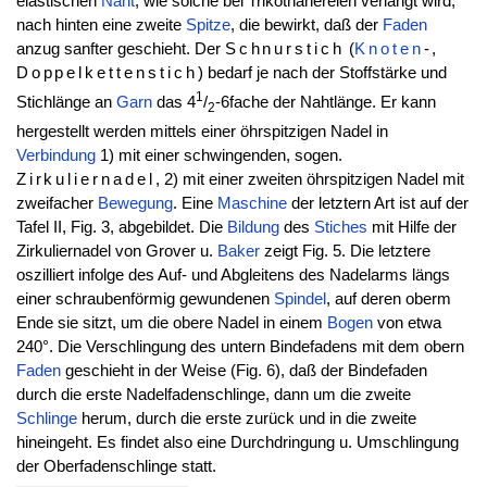
elastischen
Naht
, wie solche bei Trikotnähereien verlangt wird,
nach hinten eine zweite
Spitze
, die bewirkt, daß der
Faden
anzug sanfter geschieht. Der
Schnurstich
(
Knoten
-,
Doppelkettenstich
) bedarf je nach der Stoffstärke und
1
Stichlänge an
Garn
das 4
/
-6fache der Nahtlänge. Er kann
2
hergestellt werden mittels einer öhrspitzigen Nadel in
Verbindung
1) mit einer schwingenden, sogen.
Zirkuliernadel
, 2) mit einer zweiten öhrspitzigen Nadel mit
zweifacher
Bewegung
. Eine
Maschine
der letztern Art ist auf der
Tafel II, Fig. 3, abgebildet. Die
Bildung
des
Stiches
mit Hilfe der
Zirkuliernadel von Grover u.
Baker
zeigt Fig. 5. Die letztere
oszilliert infolge des Auf- und Abgleitens des Nadelarms längs
einer schraubenförmig gewundenen
Spindel
, auf deren oberm
Ende sie sitzt, um die obere Nadel in einem
Bogen
von etwa
240°. Die Verschlingung des untern Bindefadens mit dem obern
Faden
geschieht in der Weise (Fig. 6), daß der Bindefaden
durch die erste Nadelfadenschlinge, dann um die zweite
Schlinge
herum, durch die erste zurück und in die zweite
hineingeht. Es findet also eine Durchdringung u. Umschlingung
der Oberfadenschlinge statt.