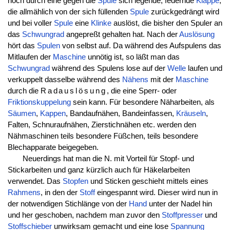
noch durch eine gegen die
Spule
sich legende, federnde
Klappe
,
die allmählich von der sich füllenden
Spule
zurückgedrängt wird
und bei voller
Spule
eine
Klinke
auslöst, die bisher den Spuler an
das
Schwungrad
angepreßt gehalten hat. Nach der
Auslösung
hört das
Spulen
von selbst auf. Da während des Aufspulens das
Mitlaufen der
Maschine
unnötig ist, so läßt man das
Schwungrad
während des Spulens lose auf der
Welle
laufen und
verkuppelt dasselbe während des
Nähens
mit der
Maschine
durch die
Radauslösung
, die eine Sperr- oder
Friktionskuppelung
sein kann. Für besondere Näharbeiten, als
Säumen
,
Kappen
, Bandaufnähen, Bandeinfassen,
Kräuseln
,
Falten, Schnuraufnähen, Zierstichnähen etc. werden den
Nähmaschinen teils besondere Füßchen, teils besondere
Blechapparate beigegeben.
Neuerdings hat man die N. mit Vorteil für Stopf- und
Stickarbeiten und ganz kürzlich auch für Häkelarbeiten
verwendet. Das
Stopfen
und Sticken geschieht mittels eines
Rahmens
, in den der
Stoff
eingespannt wird. Dieser wird nun in
der notwendigen Stichlänge von der
Hand
unter der Nadel hin
und her geschoben, nachdem man zuvor den
Stoffpresser
und
Stoffschieber
unwirksam gemacht und eine lose
Spannung