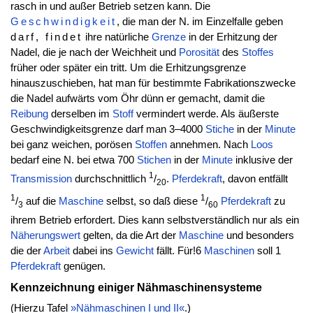
rasch in und außer Betrieb setzen kann. Die
Geschwindigkeit
, die man der N. im Einzelfalle geben
darf, findet
ihre natürliche
Grenze
in der Erhitzung der
Nadel, die je nach der Weichheit und
Porosität
des
Stoffes
früher oder später ein tritt. Um die Erhitzungsgrenze
hinauszuschieben, hat man für bestimmte Fabrikationszwecke
die Nadel aufwärts vom Öhr dünn er gemacht, damit die
Reibung
derselben im
Stoff
vermindert werde. Als äußerste
Geschwindigkeitsgrenze darf man 3–4000
Stiche
in der
Minute
bei ganz weichen, porösen
Stoffen
annehmen. Nach
Loos
bedarf eine N. bei etwa 700
Stichen
in der
Minute
inklusive der
1
Transmission
durchschnittlich
/
.
Pferdekraft
, davon entfällt
20
1
1
/
auf die
Maschine
selbst, so daß diese
/
Pferdekraft
zu
3
60
ihrem Betrieb erfordert. Dies kann selbstverständlich nur als ein
Näherungswert
gelten, da die Art der
Maschine
und besonders
die der
Arbeit
dabei ins
Gewicht
fällt. Für!6
Maschinen
soll 1
Pferdekraft
genügen.
Kennzeichnung einiger Nähmaschinensysteme
(Hierzu Tafel
»Nähmaschinen I und II«
.)