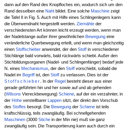
dann auf den Rand des Knopfloches ein, wodurch sich um den
Rand desselben eine
Naht
bildet. Eine solche
Maschine
zeigt
die Tafel II in Fig. 5. Auch mit Hilfe eines Schlingenlegers kann
die Überwendnaht hergestellt werden.
Ziernähte
der
verschiedensten Art können leicht erzeugt werden, wenn man
der Nadelstange außer ihrer gewöhnlichen
Bewegung
eine
veränderliche Querbewegung erteilt, und wenn man gleichzeitig
einen
Stoffschieber
anwendet, der den
Stoff
in verschiedener
Stichlänge bald vorwärts, bald rückwärts schiebt. Außer den
Stichbildungsorganen (Nadel- und Schlingenfänger) bedarf jede
N. eines
Mechanismus
, der den
Stoff
vorschiebt, sobald die
Nadel im
Begriff
ist, den
Stoff
zu verlassen. Dies ist der
Stoffschieber
. In der
Regel
besteht dieser aus einer
gerade geführten hin und her sowie auf und ab gehenden
(
Wilsons
Viereckbewegung)
Schiene
, auf der ein verzahnter, in
der
Höhe
verstellbarer
Lappen
sitzt, der direkt den Vorschub
des
Stoffes
besorgt. Die
Bewegung
der
Schiene
ist teils
kraftschlüssig, teils zwangläufig. Bei schnellgehenden
Maschinen
(3000
Stiche
in der Min nie) muß sie ganz
zwangläufig sein. Die Transportierung kann auch durch ein