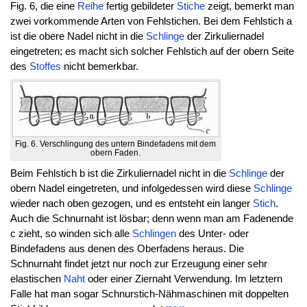
Fig. 6, die eine
Reihe
fertig gebildeter
Stiche
zeigt, bemerkt man
zwei vorkommende Arten von Fehlstichen. Bei dem Fehlstich a
ist die obere Nadel nicht in die
Schlinge
der Zirkuliernadel
eingetreten; es macht sich solcher Fehlstich auf der obern Seite
des
Stoffes
nicht bemerkbar.
Fig. 6. Verschlingung des untern Bindefadens mit dem
obern Faden.
Beim Fehlstich b ist die Zirkuliernadel nicht in die
Schlinge
der
obern Nadel eingetreten, und infolgedessen wird diese
Schlinge
wieder nach oben gezogen, und es entsteht ein langer
Stich
.
Auch die Schnurnaht ist lösbar; denn wenn man am Fadenende
c zieht, so winden sich alle
Schlingen
des Unter- oder
Bindefadens aus denen des Oberfadens heraus. Die
Schnurnaht findet jetzt nur noch zur Erzeugung einer sehr
elastischen
Naht
oder einer Ziernaht Verwendung. Im letztern
Falle hat man sogar Schnurstich-Nähmaschinen mit doppelten