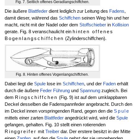
Fig. 7. Seitlich offenes Geradlangschiffchen.
Die äußere
Blattfeder
dient lediglich zur Leitung des
Fadens
,
damit dieser, während das
Schiffchen
seinen Weg hin und her
macht, nicht mit der Nadel oder dem
Stoffschieber
in
Kollision
gerate. Fig. 8 veranschaulicht ein
hinten offenes
Bogenlangschiffchen
(Zylinderschiffchen).
Fig. 8. Hinten offenes Vogenlangschiffchen.
Dabei liegt die
Spule
lose im
Schiffchen
, und der
Faden
erhält
durch die äußere
Feder
Führung
und
Spannung
zugleich. Bei
dem
Ringschiffchen
(Fig. 9) ist auf dem umklappbaren
Deckel desselben die Fadenspannfeder angebracht. Durch den
im Deckel innen vorspringenden Rand, gegen den die
Spule
mittels einer zarten
Blattfeder
angedrückt wird, wird die
Spule
gefangen, gehalten. Fig. 10 stellt einen rotierenden
Ringgreifer
mit
Treiber
dar. Der erstere besitzt in der Mitte
einen
Zapfen
, auf den die
Spule
nebst der sie umgebenden