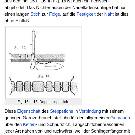
aus den Fig. 15 u. 16. In Fig. 16 ist auch ein Fehlstich
abgebildet. Das Nichterfassen der Nadelfadenschlinge hat nur
einen langen
Stich
zur
Folge
, auf die
Festigkeit
der
Naht
ist dies
ohne Einfluß.
Fig. 15 u. 16. Doppelsteppstich.
Diese
Eigenschaft
des
Steppstichs
in
Verbindung
mit seinem
geringen Garnverbrauch stellt ihn für den allgemeinen
Gebrauch
über den
Ketten
- und Schnurstich. Langschiffchenmaschinen
jeder Art nähen vor- und rückwärts, weil der Schlingenfänger mit