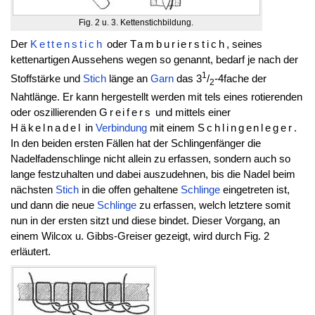
Fig. 2 u. 3. Kettenstichbildung.
Der
Kettenstich
oder
Tamburierstich
, seines
kettenartigen Aussehens wegen so genannt, bedarf je nach der
1
Stoffstärke und
Stich
länge an
Garn
das 3
/
-4fache der
2
Nahtlänge. Er kann hergestellt werden mit tels eines rotierenden
oder oszillierenden
Greifers
und mittels einer
Häkelnadel
in
Verbindung
mit einem
Schlingenleger
.
In den beiden ersten Fällen hat der Schlingenfänger die
Nadelfadenschlinge nicht allein zu erfassen, sondern auch so
lange festzuhalten und dabei auszudehnen, bis die Nadel beim
nächsten
Stich
in die offen gehaltene
Schlinge
eingetreten ist,
und dann die neue
Schlinge
zu erfassen, welch letztere somit
nun in der ersten sitzt und diese bindet. Dieser Vorgang, an
einem Wilcox u. Gibbs-Greiser gezeigt, wird durch Fig. 2
erläutert.