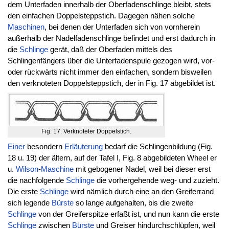
dem Unterfaden innerhalb der Oberfadenschlinge bleibt, stets
den einfachen Doppelsteppstich. Dagegen nähen solche
Maschinen
, bei denen der Unterfaden sich von vornherein
außerhalb der Nadelfadenschlinge befindet und erst dadurch in
die
Schlinge
gerät, daß der Oberfaden mittels des
Schlingenfängers über die Unterfadenspule gezogen wird, vor-
oder rückwärts nicht immer den einfachen, sondern bisweilen
den verknoteten Doppelsteppstich, der in Fig. 17 abgebildet ist.
Fig. 17. Verknoteter Doppelstich.
Einer
besondern
Erläuterung
bedarf die Schlingenbildung (Fig.
18 u. 19) der ältern, auf der Tafel I, Fig. 8 abgebildeten Wheel er
u.
Wilson
-
Maschine
mit gebogener Nadel, weil bei dieser erst
die nachfolgende
Schlinge
die vorhergehende weg- und zuzieht.
Die erste
Schlinge
wird nämlich durch eine an den Greiferrand
sich legende
Bürste
so lange aufgehalten, bis die zweite
Schlinge
von der Greiferspitze erfaßt ist, und nun kann die erste
Schlinge
zwischen
Bürste
und Greiser hindurchschlüpfen, weil