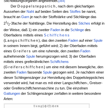
Stichbildungsorganen angewendet.
[384]
Der
Doppelsteppstich
, nach dem gleichartigen
Aussehen der
Naht
auf beiden Seiten des
Stoffes
be nannt,
braucht an
Garn
je nach der Stoffstärke und Stichlänge das
1
2
/
-3fache der Nahtlänge. Die Herstellung des
Stiches
erfolgt in
2
der Weise, daß 1) ein zweiter
Faden
in die
Schlinge
des
Oberfadens mittels eines
Schiffchens
(
Langschiffchen
), das den zweiten
Faden
auf einer
Spule
in seinem Innern birgt, geführt wird; 2) der Oberfaden mittels
eines
Greifers
um eine ruhende, den zweiten
Faden
aufnehmende
Spule
herumgezogen wird; 3) der Oberfaden
mittels eines greiferähnlichen
Schiffchens
(
Greiferschiffchen
) um eine mit diesem bewegliche, den
zweiten
Faden
fassende
Spule
gezogen wird. Je nachdem einer
dieser Schlingensänger zur Herstellung des Doppelsteppstiches
verwendet wird, hat man es mit einer Langschiffchen-, Greiser-
oder Greiferschiffchenmaschine zu tun. Die einzelnen
Gattungen
der Schlingensänger zerfallen in weitere besondere
Arten: