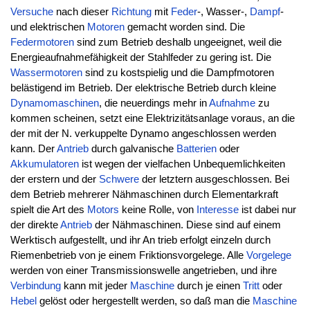
Versuche
nach dieser
Richtung
mit
Feder
-, Wasser-,
Dampf
-
und elektrischen
Motoren
gemacht worden sind. Die
Federmotoren
sind zum Betrieb deshalb ungeeignet, weil die
Energieaufnahmefähigkeit der Stahlfeder zu gering ist. Die
Wassermotoren
sind zu kostspielig und die Dampfmotoren
belästigend im Betrieb. Der elektrische Betrieb durch kleine
Dynamomaschinen
, die neuerdings mehr in
Aufnahme
zu
kommen scheinen, setzt eine Elektrizitätsanlage voraus, an die
der mit der N. verkuppelte Dynamo angeschlossen werden
kann. Der
Antrieb
durch galvanische
Batterien
oder
Akkumulatoren
ist wegen der vielfachen Unbequemlichkeiten
der erstern und der
Schwere
der letztern ausgeschlossen. Bei
dem Betrieb mehrerer Nähmaschinen durch Elementarkraft
spielt die Art des
Motors
keine Rolle, von
Interesse
ist dabei nur
der direkte
Antrieb
der Nähmaschinen. Diese sind auf einem
Werktisch aufgestellt, und ihr An trieb erfolgt einzeln durch
Riemenbetrieb von je einem Friktionsvorgelege. Alle
Vorgelege
werden von einer Transmissionswelle angetrieben, und ihre
Verbindung
kann mit jeder
Maschine
durch je einen
Tritt
oder
Hebel
gelöst oder hergestellt werden, so daß man die
Maschine