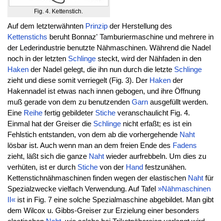
Fig. 4. Kettenstich.
Auf dem letzterwähnten
Prinzip
der Herstellung des
Kettenstichs
beruht Bonnaz' Tamburiermaschine und mehrere in
der Lederindustrie benutzte Nähmaschinen. Während die Nadel
noch in der letzten
Schlinge
steckt, wird der Nähfaden in den
Haken
der Nadel gelegt, die ihn nun durch die letzte
Schlinge
zieht und diese somit verriegelt (Fig. 3). Der
Haken
der
Hakennadel ist etwas nach innen gebogen, und ihre Öffnung
muß gerade von dem zu benutzenden
Garn
ausgefüllt werden.
Eine
Reihe
fertig gebildeter
Stiche
veranschaulicht Fig. 4.
Einmal hat der Greiser die
Schlinge
nicht erfaßt; es ist ein
Fehlstich entstanden, von dem ab die vorhergehende
Naht
lösbar ist. Auch wenn man an dem freien Ende des
Fadens
zieht, läßt sich die ganze
Naht
wieder aurfrebbeln. Um dies zu
verhüten, ist er durch
Stiche
von der
Hand
festzunähen.
Kettenstichnähmaschinen finden wegen der elastischen
Naht
für
Spezialzwecke vielfach Verwendung. Auf Tafel
»Nähmaschinen
II«
ist in Fig. 7 eine solche Spezialmaschine abgebildet. Man gibt
dem Wilcox u. Gibbs-Greiser zur Erzielung einer besonders