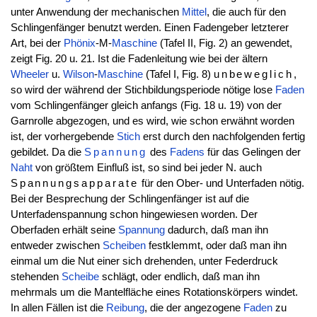
unter Anwendung der mechanischen
Mittel
, die auch für den
Schlingenfänger benutzt werden. Einen Fadengeber letzterer
Art, bei der
Phönix
-M-
Maschine
(Tafel II, Fig. 2) an gewendet,
zeigt Fig. 20 u. 21. Ist die Fadenleitung wie bei der ältern
Wheeler
u.
Wilson
-
Maschine
(Tafel I, Fig. 8)
unbeweglich
,
so wird der während der Stichbildungsperiode nötige lose
Faden
vom Schlingenfänger gleich anfangs (Fig. 18 u. 19) von der
Garnrolle abgezogen, und es wird, wie schon erwähnt worden
ist, der vorhergebende
Stich
erst durch den nachfolgenden fertig
gebildet. Da die
Spannung
des
Fadens
für das Gelingen der
Naht
von größtem Einfluß ist, so sind bei jeder N. auch
Spannungsapparate
für den Ober- und Unterfaden nötig.
Bei der Besprechung der Schlingenfänger ist auf die
Unterfadenspannung schon hingewiesen worden. Der
Oberfaden erhält seine
Spannung
dadurch, daß man ihn
entweder zwischen
Scheiben
festklemmt, oder daß man ihn
einmal um die Nut einer sich drehenden, unter Federdruck
stehenden
Scheibe
schlägt, oder endlich, daß man ihn
mehrmals um die Mantelfläche eines Rotationskörpers windet.
In allen Fällen ist die
Reibung
, die der angezogene
Faden
zu