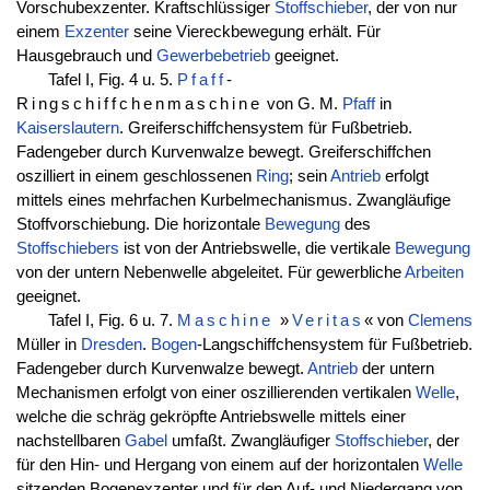
Vorschubexzenter. Kraftschlüssiger
Stoffschieber
, der von nur
einem
Exzenter
seine Viereckbewegung erhält. Für
Hausgebrauch und
Gewerbebetrieb
geeignet.
Tafel I, Fig. 4 u. 5.
Pfaff
-
Ringschiffchenmaschine
von G. M.
Pfaff
in
Kaiserslautern
. Greiferschiffchensystem für Fußbetrieb.
Fadengeber durch Kurvenwalze bewegt. Greiferschiffchen
oszilliert in einem geschlossenen
Ring
; sein
Antrieb
erfolgt
mittels eines mehrfachen Kurbelmechanismus. Zwangläufige
Stoffvorschiebung. Die horizontale
Bewegung
des
Stoffschiebers
ist von der Antriebswelle, die vertikale
Bewegung
von der untern Nebenwelle abgeleitet. Für gewerbliche
Arbeiten
geeignet.
Tafel I, Fig. 6 u. 7.
Maschine
»
Veritas
« von
Clemens
Müller in
Dresden
.
Bogen
-Langschiffchensystem für Fußbetrieb.
Fadengeber durch Kurvenwalze bewegt.
Antrieb
der untern
Mechanismen erfolgt von einer oszillierenden vertikalen
Welle
,
welche die schräg gekröpfte Antriebswelle mittels einer
nachstellbaren
Gabel
umfaßt. Zwangläufiger
Stoffschieber
, der
für den Hin- und Hergang von einem auf der horizontalen
Welle
sitzenden Bogenexzenter und für den Auf- und Niedergang von