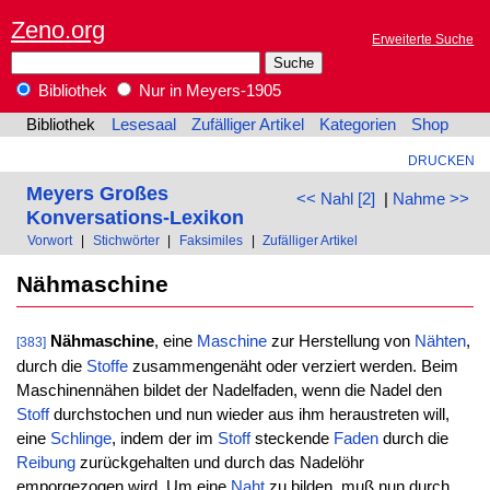
Zeno.org
Erweiterte Suche
Bibliothek
Nur in Meyers-1905
Bibliothek
Lesesaal
Zufälliger Artikel
Kategorien
Shop
DRUCKEN
Meyers Großes
<< Nahl [2]
|
Nahme >>
Konversations-Lexikon
Vorwort
|
Stichwörter
|
Faksimiles
|
Zufälliger Artikel
Nähmaschine
Nähmaschine
, eine
Maschine
zur Herstellung von
Nähten
,
[383]
durch die
Stoffe
zusammengenäht oder verziert werden. Beim
Maschinennähen bildet der Nadelfaden, wenn die Nadel den
Stoff
durchstochen und nun wieder aus ihm heraustreten will,
eine
Schlinge
, indem der im
Stoff
steckende
Faden
durch die
Reibung
zurückgehalten und durch das Nadelöhr
emporgezogen wird. Um eine
Naht
zu bilden, muß nun durch