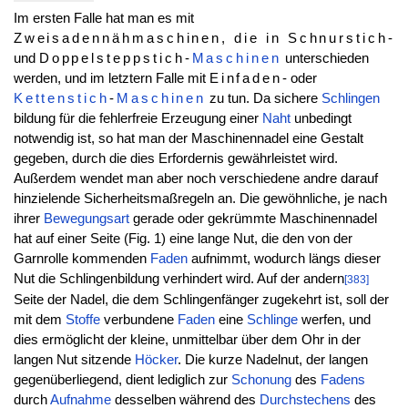
Im ersten Falle hat man es mit
Zweisadennähmaschinen, die in Schnurstich
-
und
Doppelsteppstich-
Maschinen
unterschieden
werden, und im letztern Falle mit
Einfaden
- oder
Kettenstich
-
Maschinen
zu tun. Da sichere
Schlingen
bildung für die fehlerfreie Erzeugung einer
Naht
unbedingt
notwendig ist, so hat man der Maschinennadel eine Gestalt
gegeben, durch die dies Erfordernis gewährleistet wird.
Außerdem wendet man aber noch verschiedene andre darauf
hinzielende Sicherheitsmaßregeln an. Die gewöhnliche, je nach
ihrer
Bewegungsart
gerade oder gekrümmte Maschinennadel
hat auf einer Seite (Fig. 1) eine lange Nut, die den von der
Garnrolle kommenden
Faden
aufnimmt, wodurch längs dieser
Nut die Schlingenbildung verhindert wird. Auf der andern
[383]
Seite der Nadel, die dem Schlingenfänger zugekehrt ist, soll der
mit dem
Stoffe
verbundene
Faden
eine
Schlinge
werfen, und
dies ermöglicht der kleine, unmittelbar über dem Ohr in der
langen Nut sitzende
Höcker
. Die kurze Nadelnut, der langen
gegenüberliegend, dient lediglich zur
Schonung
des
Fadens
durch
Aufnahme
desselben während des
Durchstechens
des