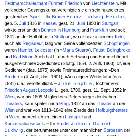
Feldmarschalleutnant
Fürsten
Friedrich
von
Liechtenstein
. Mit
vollendeter Gesangskunst vereinigte sie ein sein nuanciertes,
geistreiches
Spiel
. – Ihr
Bruder
Franz
Ludwig
Feodor
,
geb. 5.
Juli
1816 in
Kassel
, gest. 21.
Juni
1890 in
Stuttgart
,
wirkte erst an den
Bühnen
in
Hamburg
und
Frankfurt
und seit
1841 an der Hofbühne in
Stuttgart
, wo er bis zu seinem
Tode
,
auch als
Regisseur
, tätig war. Seine vollendetsten
Schöpfungen
waren
Hamlet
,
Leicester
(in »
Maria Stuart
«),
Faust
,
Bolingbroke
und
Karl
Moor
. Auch hat L. durch Schwung und Formschönheit
ausgezeichnete »Gedichte« (Stuttg. 1854, 2. Aufl. 1860), »Neue
Gedichte« (das. 1875) sowie Freimaurerdichtungen: »Den
Brüdern
« (4. Aufl., das. 1901), »Aus eigner Werkstatt« (das.
1881) u.a., veröffentlicht. –
Julie
Sophie
, Tochter von
Friedrich
August
Leopold
L., geb. 1786, gest. 11. Sept. 1852 in
Wien
, war bis 1809 Mitglied des Petersburger deutschen
Theaters
, kam später nach
Prag
, 1812 an das
Theater
an der
Wien
und war von 1813–1842 eine Zierde des
Hofburgtheaters
in
Wien
, namentlich im feinern
Lustspiel
und
Konversationsstück
. – Ihr
Bruder
Johann
Daniel
Ludwig
, der berühmteste unter den männlichen
Sprossen
der