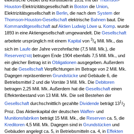
elektrische Gebiet und konstituierte 1892 mit der
Thomson
-
Houston
-Elektrizitätsgesellschaft in
Boston
die
Union
,
Elektrizitätsgesellschaft in
Berlin
, die nach dem
System
der
Thomson
-
Houston
-
Gesellschaft
elektrische
Bahnen
baut. Die
Kommanditgesellschaft
auf
Aktien
Ludwig
Löwe
u.
Komp
. wurde
1893 in eine Aktiengesellschaft umgewandelt. Die
Gesellschaft
3
arbeitete ursprünglich mit einem
Kapital
von
/
Mill. Mk., das
4
sich im
Laufe
der Jahre verzehnfachte (7,5 Mill. Mk.), die
Reserven
betrugen Ende 1904 ebenfalls 7,5 Mill. Mk., und
[748]
ein gleicher Betrag ist in
Obligationen
ausgegeben. Außerdem
hat die
Gesellschaft
Verpflichtungen im Betrage von 2 Mill. Mk.
Dagegen repräsentieren
Grundstücke
und Gebäude 6, die
Betriebsmittel 2 und die Vorräte 3 Mill. Mk. Die
Debitoren
betragen 2,25 Mill. Mk. Außerdem hat die
Gesellschaft
einen
Effektenbestand von 13 Mill. Mk. Die seit Bestehen der
1
Gesellschaft
durchschnittlich gezahlte
Dividende
beträgt 13
/
2
Proz. Das Aktienkapital der deutschen
Waffen
- und
Munitionsfabriken
beträgt 15 Mill. Mk., die
Reserven
ca. 5, die
Kreditoren
4,5 Mill. Mk. Dagegen sind in
Grundstücken
und
Gebäuden angelegt ca. 5, in Betriebsmitteln ca. 4, in
Effekten