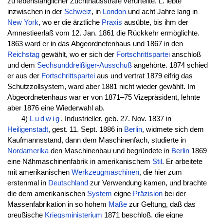
zu lebenslänglicher Zuchthausstrafe verurteilte. L. lebte
inzwischen in der
Schweiz
, in
London
und acht Jahre lang in
New York
, wo er die ärztliche
Praxis
ausübte, bis ihm der
Amnestieerlaß vom 12. Jan. 1861 die Rückkehr ermöglichte.
1863 ward er in das Abgeordnetenhaus und 1867 in den
Reichstag
gewählt, wo er sich der
Fortschrittspartei
anschloß
und dem
Sechsunddreißiger-Ausschuß
angehörte. 1874 schied
er aus der
Fortschrittspartei
aus und vertrat 1879 eifrig das
Schutzzollsystem, ward aber 1881 nicht wieder gewählt. Im
Abgeordnetenhaus war er von 1871–75 Vizepräsident, lehnte
aber 1876 eine Wiederwahl ab.
4)
Ludwig
, Industrieller, geb. 27. Nov. 1837 in
Heiligenstadt
, gest. 11. Sept. 1886 in
Berlin
, widmete sich dem
Kaufmannsstand, dann dem Maschinenfach, studierte in
Nordamerika
den Maschinenbau und begründete in
Berlin
1869
eine Nähmaschinenfabrik in amerikanischem
Stil
. Er arbeitete
mit amerikanischen
Werkzeugmaschinen
, die hier zum
erstenmal in
Deutschland
zur Verwendung kamen, und brachte
die dem amerikanischen
System
eigne
Präzision
bei der
Massenfabrikation in so hohem
Maße
zur Geltung, daß das
preußische
Kriegsministerium
1871 beschloß, die eigne