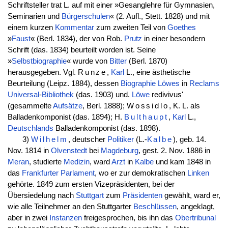
Schriftsteller trat L. auf mit einer »Gesanglehre für Gymnasien,
Seminarien und
Bürgerschulen
« (2. Aufl., Stett. 1828) und mit
einem kurzen
Kommentar
zum zweiten Teil von
Goethes
»
Faust
« (Berl. 1834), der von Rob.
Prutz
in einer besondern
Schrift (das. 1834) beurteilt worden ist. Seine
»
Selbstbiographie
« wurde von
Bitter
(Berl. 1870)
herausgegeben. Vgl.
Runze
,
Karl
L., eine ästhetische
Beurteilung (Leipz. 1884), dessen
Biographie
Löwes
in
Reclams
Universal
-
Bibliothek
(das. 1903) und.
Löwe
redivivus'
(gesammelte
Aufsätze
, Berl. 1888);
Wossidlo
, K. L. als
Balladenkomponist (das. 1894); H.
Bulthaupt
,
Karl
L.,
Deutschlands
Balladenkomponist (das. 1898).
3)
Wilhelm
, deutscher
Politiker
(L.-
Kalbe
), geb. 14.
Nov. 1814 in
Olvenstedt
bei
Magdeburg
, gest. 2. Nov. 1886 in
Meran
, studierte
Medizin
, ward
Arzt
in
Kalbe
und kam 1848 in
das
Frankfurter Parlament
, wo er zur demokratischen
Linken
gehörte. 1849 zum ersten Vizepräsidenten, bei der
Übersiedelung nach
Stuttgart
zum
Präsidenten
gewählt, ward er,
wie alle Teilnehmer an den Stuttgarter
Beschlüssen
, angeklagt,
aber in zwei
Instanzen
freigesprochen, bis ihn das
Obertribunal