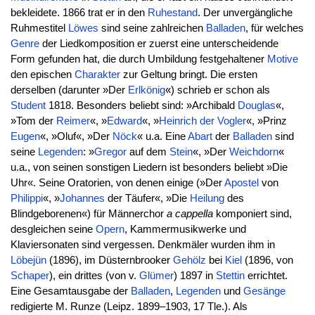
bekleidete. 1866 trat er in den
Ruhestand
. Der unvergängliche
Ruhmestitel
Löwes
sind seine zahlreichen
Balladen
, für welches
Genre
der Liedkomposition er zuerst eine unterscheidende
Form gefunden hat, die durch Umbildung festgehaltener
Motive
den epischen
Charakter
zur Geltung bringt. Die ersten
derselben (darunter »Der
Erlkönig
«) schrieb er schon als
Student
1818. Besonders beliebt sind: »Archibald
Douglas
«,
»Tom der
Reimer
«, »
Edward
«, »
Heinrich der Vogler
«, »Prinz
Eugen
«, »Oluf«, »Der
Nöck
« u.a. Eine
Abart
der
Balladen
sind
seine
Legenden
: »
Gregor
auf dem
Stein
«, »Der
Weichdorn
«
u.a., von seinen sonstigen Liedern ist besonders beliebt »Die
Uhr«. Seine Oratorien, von denen einige (»Der
Apostel
von
Philippi
«, »
Johannes
der Täufer«, »Die
Heilung
des
Blindgeborenen«) für Männerchor
a cappella
komponiert sind,
desgleichen seine
Opern
, Kammermusikwerke und
Klaviersonaten sind vergessen. Denkmäler wurden ihm in
Löbejün
(1896), im Düsternbrooker
Gehölz
bei
Kiel
(1896, von
Schaper
), ein drittes (von v.
Glümer
) 1897 in
Stettin
errichtet.
Eine Gesamtausgabe der
Balladen
,
Legenden
und
Gesänge
redigierte M. Runze (Leipz. 1899–1903, 17 Tle.). Als