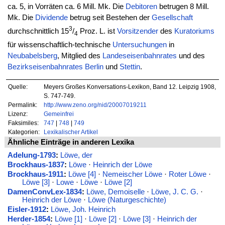
ca. 5, in Vorräten ca. 6 Mill. Mk. Die
Debitoren
betrugen 8 Mill.
Mk. Die
Dividende
betrug seit Bestehen der
Gesellschaft
3
durchschnittlich 15
/
Proz. L. ist
Vorsitzender
des
Kuratoriums
4
für wissenschaftlich-technische
Untersuchungen
in
Neubabelsberg
, Mitglied des
Landeseisenbahnrates
und des
Bezirkseisenbahnrates
Berlin
und
Stettin
.
Quelle:
Meyers Großes Konversations-Lexikon, Band 12. Leipzig 1908,
S. 747-749.
Permalink:
http://www.zeno.org/nid/20007019211
Lizenz:
Gemeinfrei
Faksimiles:
747
|
748
|
749
Kategorien:
Lexikalischer Artikel
Ähnliche Einträge in anderen Lexika
Adelung-1793
:
Löwe, der
Brockhaus-1837
:
Löwe
·
Heinrich der Löwe
Brockhaus-1911
:
Löwe [4]
·
Nemeischer Löwe
·
Roter Löwe
·
Löwe [3]
·
Lowe
·
Löwe
·
Löwe [2]
DamenConvLex-1834
:
Löwe, Demoiselle
·
Löwe, J. C. G.
·
Heinrich der Löwe
·
Löwe (Naturgeschichte)
Eisler-1912
:
Löwe, Joh. Heinrich
Herder-1854
:
Löwe [1]
·
Löwe [2]
·
Löwe [3]
·
Heinrich der