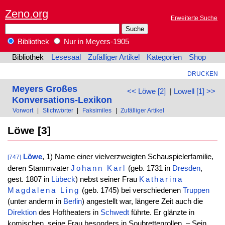
Zeno.org
Erweiterte Suche
Bibliothek
Nur in Meyers-1905
Bibliothek
Lesesaal
Zufälliger Artikel
Kategorien
Shop
DRUCKEN
Meyers Großes
<< Löwe [2]
|
Lowell [1] >>
Konversations-Lexikon
Vorwort
|
Stichwörter
|
Faksimiles
|
Zufälliger Artikel
Löwe [3]
Löwe
, 1) Name einer vielverzweigten Schauspielerfamilie,
[747]
deren Stammvater
Johann
Karl
(geb. 1731 in
Dresden
,
gest. 1807 in
Lübeck
) nebst seiner Frau
Katharina
Magdalena
Ling
(geb. 1745) bei verschiedenen
Truppen
(unter anderm in
Berlin
) angestellt war, längere Zeit auch die
Direktion
des Hoftheaters in
Schwedt
führte. Er glänzte in
komischen, seine Frau besonders in Soubrettenrollen. – Sein