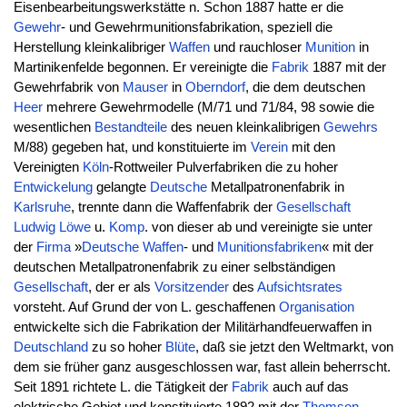
Eisenbearbeitungswerkstätte n. Schon 1887 hatte er die
Gewehr
- und Gewehrmunitionsfabrikation, speziell die
Herstellung kleinkalibriger
Waffen
und rauchloser
Munition
in
Martinikenfelde begonnen. Er vereinigte die
Fabrik
1887 mit der
Gewehrfabrik von
Mauser
in
Oberndorf
, die dem deutschen
Heer
mehrere Gewehrmodelle (M/71 und 71/84, 98 sowie die
wesentlichen
Bestandteile
des neuen kleinkalibrigen
Gewehrs
M/88) gegeben hat, und konstituierte im
Verein
mit den
Vereinigten
Köln
-Rottweiler Pulverfabriken die zu hoher
Entwickelung
gelangte
Deutsche
Metallpatronenfabrik in
Karlsruhe
, trennte dann die Waffenfabrik der
Gesellschaft
Ludwig
Löwe
u.
Komp
. von dieser ab und vereinigte sie unter
der
Firma
»
Deutsche
Waffen
- und
Munitionsfabriken
« mit der
deutschen Metallpatronenfabrik zu einer selbständigen
Gesellschaft
, der er als
Vorsitzender
des
Aufsichtsrates
vorsteht. Auf Grund der von L. geschaffenen
Organisation
entwickelte sich die Fabrikation der Militärhandfeuerwaffen in
Deutschland
zu so hoher
Blüte
, daß sie jetzt den Weltmarkt, von
dem sie früher ganz ausgeschlossen war, fast allein beherrscht.
Seit 1891 richtete L. die Tätigkeit der
Fabrik
auch auf das