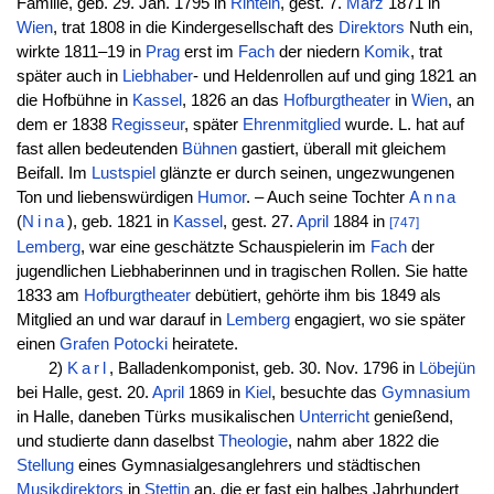
Familie, geb. 29. Jan. 1795 in
Rinteln
, gest. 7.
März
1871 in
Wien
, trat 1808 in die Kindergesellschaft des
Direktors
Nuth ein,
wirkte 1811–19 in
Prag
erst im
Fach
der niedern
Komik
, trat
später auch in
Liebhaber
- und Heldenrollen auf und ging 1821 an
die Hofbühne in
Kassel
, 1826 an das
Hofburgtheater
in
Wien
, an
dem er 1838
Regisseur
, später
Ehrenmitglied
wurde. L. hat auf
fast allen bedeutenden
Bühnen
gastiert, überall mit gleichem
Beifall. Im
Lustspiel
glänzte er durch seinen, ungezwungenen
Ton und liebenswürdigen
Humor
. – Auch seine Tochter
Anna
(
Nina
), geb. 1821 in
Kassel
, gest. 27.
April
1884 in
[747]
Lemberg
, war eine geschätzte Schauspielerin im
Fach
der
jugendlichen Liebhaberinnen und in tragischen Rollen. Sie hatte
1833 am
Hofburgtheater
debütiert, gehörte ihm bis 1849 als
Mitglied an und war darauf in
Lemberg
engagiert, wo sie später
einen
Grafen
Potocki
heiratete.
2)
Karl
, Balladenkomponist, geb. 30. Nov. 1796 in
Löbejün
bei Halle, gest. 20.
April
1869 in
Kiel
, besuchte das
Gymnasium
in Halle, daneben Türks musikalischen
Unterricht
genießend,
und studierte dann daselbst
Theologie
, nahm aber 1822 die
Stellung
eines Gymnasialgesanglehrers und städtischen
Musikdirektors
in
Stettin
an, die er fast ein halbes Jahrhundert