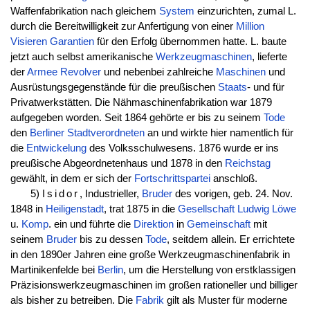
Waffenfabrikation nach gleichem
System
einzurichten, zumal L.
durch die Bereitwilligkeit zur Anfertigung von einer
Million
Visieren
Garantien
für den Erfolg übernommen hatte. L. baute
jetzt auch selbst amerikanische
Werkzeugmaschinen
, lieferte
der
Armee
Revolver
und nebenbei zahlreiche
Maschinen
und
Ausrüstungsgegenstände für die preußischen
Staats
- und für
Privatwerkstätten. Die Nähmaschinenfabrikation war 1879
aufgegeben worden. Seit 1864 gehörte er bis zu seinem
Tode
den
Berliner
Stadtverordneten
an und wirkte hier namentlich für
die
Entwickelung
des Volksschulwesens. 1876 wurde er ins
preußische Abgeordnetenhaus und 1878 in den
Reichstag
gewählt, in dem er sich der
Fortschrittspartei
anschloß.
5)
Isidor
, Industrieller,
Bruder
des vorigen, geb. 24. Nov.
1848 in
Heiligenstadt
, trat 1875 in die
Gesellschaft
Ludwig
Löwe
u.
Komp
. ein und führte die
Direktion
in
Gemeinschaft
mit
seinem
Bruder
bis zu dessen
Tode
, seitdem allein. Er errichtete
in den 1890er Jahren eine große Werkzeugmaschinenfabrik in
Martinikenfelde bei
Berlin
, um die Herstellung von erstklassigen
Präzisionswerkzeugmaschinen im großen rationeller und billiger
als bisher zu betreiben. Die
Fabrik
gilt als Muster für moderne