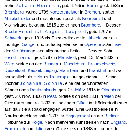
Sohn
Johann
Heinrich
, geb. 1766 in
Berlin
, gest. 1835 in
Bromberg
, wurde 1799
Konzertmeister
in
Bremen
, später
Musikdirektor
und machte sich auch als
Komponist
und
Violinvirtuos bekannt. 1815 zog er nach
Bromberg
. – Dessen
Bruder
Friedrich
August
Leopold
, geb. 1767 in
Schwedt
, gest. 1816 als Theaterdirektor in
Lübeck
, war ein
tüchtiger
Sänger
und Schauspieler; seine
Operette
»Die
Insel
der
Verführung
« fand allgemeinen Beifall. – Dessen Sohn
Ferdinand
, geb. 1787 in
Mansfeld
, gest. 13. Mai 1832 in
Wien
, wirkte an den
Bühnen
in
Magdeburg
,
Braunschweig
,
Düsseldorf
,
Kassel
,
Leipzig
,
Mannheim
und
Frankfurt
und war
namentlich als
Held
im
Trauerspiel
ausgezeichnet. – Seine
Tochter
Johanna
Sophie
, eine der berühmtesten
Sängerinnen
Deutschlands
, geb. 24.
März
1815 in
Oldenburg
,
gest. 29. Nov. 1866 in
Pest
, bildete sich seit 1831 in
Wien
bei
Ciccimara und trat 1832 mit solchem
Glück
im Kärtnertortheater
auf, daß sie alsbald engagiert wurde. Eine Gastspielreise in
Norddeutschland hatte 1837 ihr
Engagement
an der
Berliner
Hofbühne zur
Folge
. Nach mehreren Kunstreisen nach
England
,
Frankreich
und
Italien
vermählte sie sich 1848 mit dem k. k.