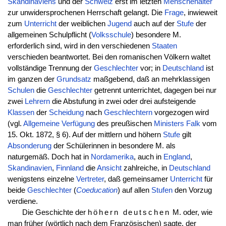
Skandinaviens
und der
Schweiz
erst im letzten
Menschenalter
zur unwidersprochenen Herrschaft gelangt. Die
Frage
, inwieweit
zum
Unterricht
der weiblichen
Jugend
auch auf der
Stufe
der
allgemeinen Schulpflicht (
Volksschule
) besondere M.
erforderlich sind, wird in den verschiedenen
Staaten
verschieden beantwortet. Bei den romanischen Völkern waltet
vollständige Trennung der
Geschlechter
vor; in
Deutschland
ist
im ganzen der
Grundsatz
maßgebend, daß an mehrklassigen
Schulen
die
Geschlechter
getrennt unterrichtet, dagegen bei nur
zwei
Lehrern
die Abstufung in zwei oder drei aufsteigende
Klassen
der
Scheidung
nach
Geschlechtern
vorgezogen wird
(vgl.
Allgemeine
Verfügung
des preußischen
Ministers
Falk
vom
15. Okt. 1872, § 6). Auf der mittlern und höhern
Stufe
gilt
Absonderung
der Schülerinnen in besondere M. als
naturgemäß. Doch hat in
Nordamerika
, auch in
England
,
Skandinavien
,
Finnland
die
Ansicht
zahlreiche, in
Deutschland
wenigstens einzelne
Vertreter
, daß gemeinsamer
Unterricht
für
beide
Geschlechter
(
Coeducation
) auf allen
Stufen
den Vorzug
verdiene.
Die Geschichte der
höhern deutschen
M. oder, wie
man früher (wörtlich nach dem Französischen) sagte, der