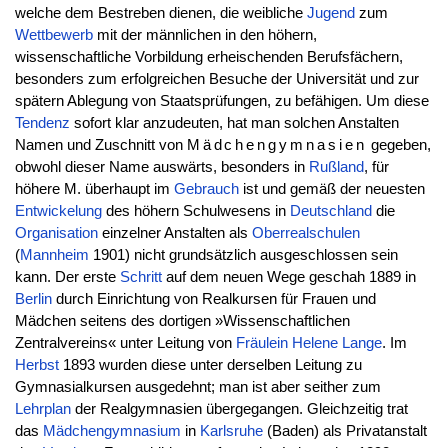
welche dem Bestreben dienen, die weibliche
Jugend
zum
Wettbewerb
mit der männlichen in den höhern,
wissenschaftliche Vorbildung erheischenden Berufsfächern,
besonders zum erfolgreichen Besuche der Universität und zur
spätern Ablegung von Staatsprüfungen, zu befähigen. Um diese
Tendenz
sofort klar anzudeuten, hat man solchen Anstalten
Namen und Zuschnitt von
Mädchengymnasien
gegeben,
obwohl dieser Name auswärts, besonders in
Rußland
, für
höhere M. überhaupt im
Gebrauch
ist und gemäß der neuesten
Entwickelung
des höhern Schulwesens in
Deutschland
die
Organisation
einzelner Anstalten als
Oberrealschulen
(
Mannheim
1901) nicht grundsätzlich ausgeschlossen sein
kann. Der erste
Schritt
auf dem neuen Wege geschah 1889 in
Berlin
durch Einrichtung von Realkursen für Frauen und
Mädchen seitens des dortigen »Wissenschaftlichen
Zentralvereins« unter Leitung von
Fräulein
Helene
Lange
. Im
Herbst
1893 wurden diese unter derselben Leitung zu
Gymnasialkursen ausgedehnt; man ist aber seither zum
Lehrplan
der Realgymnasien übergegangen. Gleichzeitig trat
das
Mädchengymnasium
in
Karlsruhe
(Baden) als Privatanstalt