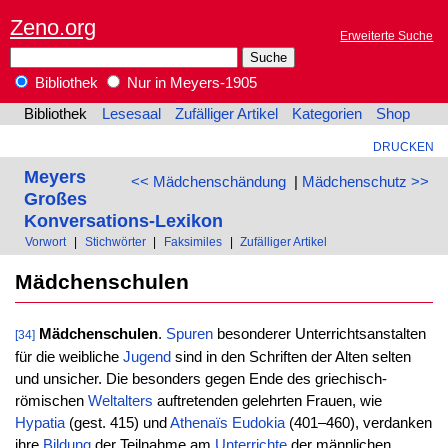
Zeno.org
Erweiterte Suche
Bibliothek
Nur in Meyers-1905
Bibliothek
Lesesaal
Zufälliger Artikel
Kategorien
Shop
DRUCKEN
Meyers
<< Mädchenschändung
|
Mädchenschutz >>
Großes
Konversations-Lexikon
Vorwort
|
Stichwörter
|
Faksimiles
|
Zufälliger Artikel
Mädchenschulen
Mädchenschulen
.
Spuren
besonderer Unterrichtsanstalten
[34]
für die weibliche
Jugend
sind in den Schriften der Alten selten
und unsicher. Die besonders gegen Ende des griechisch-
römischen
Weltalters
auftretenden gelehrten Frauen, wie
Hypatia
(gest. 415) und
Athenaïs
Eudokia
(401–460), verdanken
ihre
Bildung
der Teilnahme am
Unterrichte
der männlichen