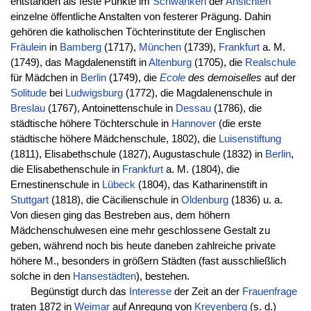
entstanden als feste Punkte im
Schwanken
der
Ansichten
einzelne öffentliche Anstalten von festerer Prägung. Dahin
gehören die katholischen Töchterinstitute der Englischen
Fräulein
in
Bamberg
(1717),
München
(1739),
Frankfurt
a. M.
(1749), das Magdalenenstift in
Altenburg
(1705), die
Realschule
für Mädchen in
Berlin
(1749), die
Ecole
des demoiselles
auf der
Solitude
bei
Ludwigsburg
(1772), die Magdalenenschule in
Breslau
(1767), Antoinettenschule in
Dessau
(1786), die
städtische höhere Töchterschule in
Hannover
(die erste
städtische höhere Mädchenschule, 1802), die
Luisenstiftung
(1811), Elisabethschule (1827), Augustaschule (1832) in
Berlin
,
die Elisabethenschule in
Frankfurt
a. M. (1804), die
Ernestinenschule in
Lübeck
(1804), das Katharinenstift in
Stuttgart
(1818), die Cäcilienschule in
Oldenburg
(1836) u. a.
Von diesen ging das Bestreben aus, dem höhern
Mädchenschulwesen eine mehr geschlossene Gestalt zu
geben, während noch bis heute daneben zahlreiche private
höhere M., besonders in größern Städten (fast ausschließlich
solche in den
Hansestädten
), bestehen.
Begünstigt durch das
Interesse
der Zeit an der
Frauenfrage
traten 1872 in
Weimar
auf Anregung von
Kreyenberg
(s. d.)