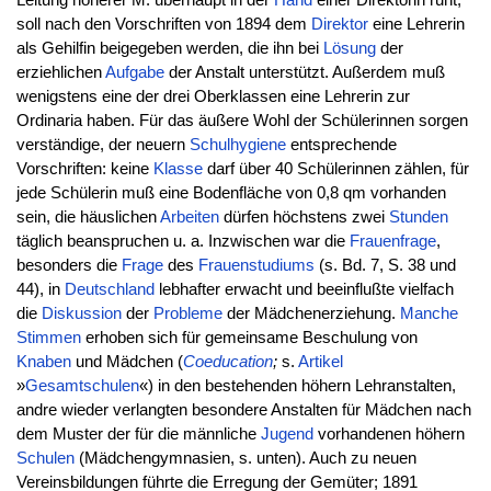
Leitung höherer M. überhaupt in der
Hand
einer Direktorin ruht,
soll nach den Vorschriften von 1894 dem
Direktor
eine Lehrerin
als Gehilfin beigegeben werden, die ihn bei
Lösung
der
erziehlichen
Aufgabe
der Anstalt unterstützt. Außerdem muß
wenigstens eine der drei Oberklassen eine Lehrerin zur
Ordinaria haben. Für das äußere Wohl der Schülerinnen sorgen
verständige, der neuern
Schulhygiene
entsprechende
Vorschriften: keine
Klasse
darf über 40 Schülerinnen zählen, für
jede Schülerin muß eine Bodenfläche von 0,8 qm vorhanden
sein, die häuslichen
Arbeiten
dürfen höchstens zwei
Stunden
täglich beanspruchen u. a. Inzwischen war die
Frauenfrage
,
besonders die
Frage
des
Frauenstudiums
(s. Bd. 7, S. 38 und
44), in
Deutschland
lebhafter erwacht und beeinflußte vielfach
die
Diskussion
der
Probleme
der Mädchenerziehung.
Manche
Stimmen
erhoben sich für gemeinsame Beschulung von
Knaben
und Mädchen (
Coeducation
;
s.
Artikel
»
Gesamtschulen
«) in den bestehenden höhern Lehranstalten,
andre wieder verlangten besondere Anstalten für Mädchen nach
dem Muster der für die männliche
Jugend
vorhandenen höhern
Schulen
(Mädchengymnasien, s. unten). Auch zu neuen
Vereinsbildungen führte die Erregung der Gemüter; 1891