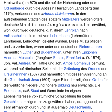
Hrotswitha (um 970) und die auf der Hohenburg oder dem
Odilienberge
durch die Äbtissin Herrad von Landsperg (um
1170), Verfasserin des »
Hortus deliciarum
«. In den
aufstrebenden Städten des spätern
Mittelalters
werden öfters
deutsche
Maidlin-
oder
Jungfrauenschulen
erwähnt,
wohl durchweg deutsche, d. h. ihrem
Lehrplan
nach
Volksschulen
, die meist von
Lehrerinnen
(Lehrmüttern,
Lehrbasen, Lehrgotten) geleitet wurden. Diese M. zu pflegen
und zu verbreiten, waren unter den deutschen
Reformatoren
namentlich
Luther
und
Bugenhagen
, unter ihren
Epigonen
Andreas
Musculus
(Jungfraw-
Schule
,
Frankfurt
a. O. 1574),
Joh. Val.
Andreä
, W. Ratke und Joh.
Amos
Comenius
bemüht,
während auf römischer Seite mit der
Gründung
des
Ordens
der
Ursulinerinnen
(1537) und namentlich mit dessen Anlehnung an
die
Gesellschaft Jesu
(1604) reger Eifer der religiösen
Orden
für
die weibliche niedere und höhere
Bildung
neu erwachte. Die
Erkenntnis
, daß
Staat
und Gemeinde im eignen
Lebensinteresse volkstümliche Schulbildung für beide
Geschlechter
allgemein zu gewähren haben, drang jedoch erst
sehr allmählich durch und ist außerhalb
Deutschlands
,