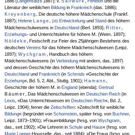
1886 (
Langensalza
1887); v.
Sallwürk
,
Fénelon
und die
Literatur der weiblichen
Bildung
in
Frankreich
(das. 1886);
Kreyenberg
, Die deutsche höhere Mädchenschule (Frankf.
1887);
Helene
Lange
,
Entwickelung
und
Stand
des höhern
[36]
Mädchenschulwesens in
Deutschland
(Berl. 1893);
Ritter
,
Erziehungs
- und Unterrichtslehre für höhere M. (Weim. 1897);
Nöldeke
, Festschrift zur Feier des 25jährigen Bestehens des
deutschen
Vereins
für das höhere Mädchenschulwesen (Leipz.
1897);
Wychgram
, Handbuch des höhern
Mädchenschulwesens (in
Verbindung
mit andern, das. 1897)
und dessen Geschichte des höhern Mädchenschulwesens in
Deutschland
und
Frankreich
(in
Schmids
»Geschichte der
Erziehung
«, Bd. 5, 2. Abt., Stuttg. 1901);
Hamann
,
Geschichte der höhern M. in
England
(ebenda);
Gertrud
Bäumer
, Das Mädchenschulwesen im
Deutschen
Reich
(in
Lexis
, »Das Unterrichtswesen im
Deutschen
Reich
«, Bd. 2,
Leipz. 1904); ferner die
Zeitschriften
: »Zeitschrift für weibliche
Bildung
« (begründet von
Schornstein
, später hrsg. von
Buchner
,
Leipz. 1873–1901); »Frauenbildung« (hrsg. von
Wychgram
,
das., seit 1902); »Die Lehrerin in
Schule
und
Haus
« (hrsg. von
Marie
Loeper
-Housselle, das., seit 1884); »Die Frau« (hrsg. von