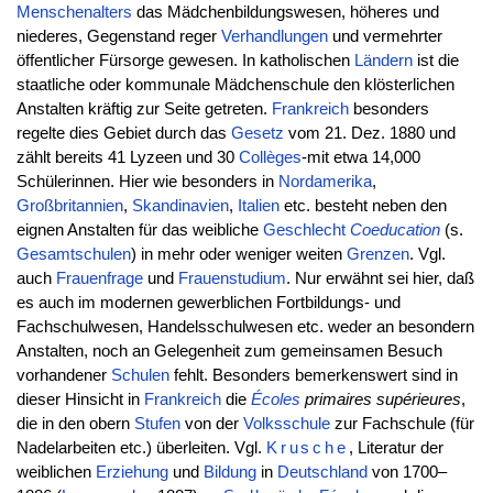
Menschenalters
das Mädchenbildungswesen, höheres und
niederes, Gegenstand reger
Verhandlungen
und vermehrter
öffentlicher Fürsorge gewesen. In katholischen
Ländern
ist die
staatliche oder kommunale Mädchenschule den klösterlichen
Anstalten kräftig zur Seite getreten.
Frankreich
besonders
regelte dies Gebiet durch das
Gesetz
vom 21. Dez. 1880 und
zählt bereits 41 Lyzeen und 30
Collèges
-mit etwa 14,000
Schülerinnen. Hier wie besonders in
Nordamerika
,
Großbritannien
,
Skandinavien
,
Italien
etc. besteht neben den
eignen Anstalten für das weibliche
Geschlecht
Coeducation
(s.
Gesamtschulen
) in mehr oder weniger weiten
Grenzen
. Vgl.
auch
Frauenfrage
und
Frauenstudium
. Nur erwähnt sei hier, daß
es auch im modernen gewerblichen Fortbildungs- und
Fachschulwesen, Handelsschulwesen etc. weder an besondern
Anstalten, noch an Gelegenheit zum gemeinsamen Besuch
vorhandener
Schulen
fehlt. Besonders bemerkenswert sind in
dieser Hinsicht in
Frankreich
die
Écoles
primaires supérieures
,
die in den obern
Stufen
von der
Volksschule
zur Fachschule (für
Nadelarbeiten etc.) überleiten. Vgl.
Krusche
, Literatur der
weiblichen
Erziehung
und
Bildung
in
Deutschland
von 1700–