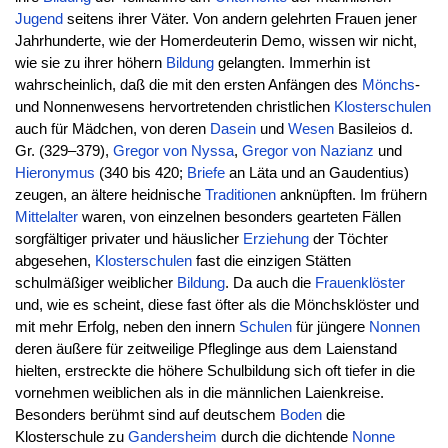
Jugend
seitens ihrer Väter. Von andern gelehrten Frauen jener
Jahrhunderte, wie der Homerdeuterin Demo, wissen wir nicht,
wie sie zu ihrer höhern
Bildung
gelangten. Immerhin ist
wahrscheinlich, daß die mit den ersten Anfängen des
Mönchs
-
und Nonnenwesens hervortretenden christlichen
Klosterschulen
auch für Mädchen, von deren
Dasein
und
Wesen
Basileios d.
Gr. (329–379),
Gregor von Nyssa
,
Gregor von Nazianz
und
Hieronymus
(340 bis 420;
Briefe
an Läta und an Gaudentius)
zeugen, an ältere heidnische
Traditionen
anknüpften. Im frühern
Mittelalter
waren, von einzelnen besonders gearteten Fällen
sorgfältiger privater und häuslicher
Erziehung
der Töchter
abgesehen,
Klosterschulen
fast die einzigen Stätten
schulmäßiger weiblicher
Bildung
. Da auch die
Frauenklöster
und, wie es scheint, diese fast öfter als die Mönchsklöster und
mit mehr Erfolg, neben den innern
Schulen
für jüngere
Nonnen
deren äußere für zeitweilige Pfleglinge aus dem Laienstand
hielten, erstreckte die höhere Schulbildung sich oft tiefer in die
vornehmen weiblichen als in die männlichen Laienkreise.
Besonders berühmt sind auf deutschem
Boden
die
Klosterschule zu
Gandersheim
durch die dichtende
Nonne