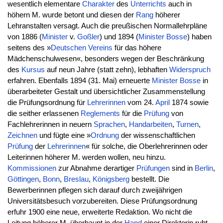
wesentlich elementare
Charakter
des
Unterrichts
auch in
höhern M. wurde betont und diesen der
Rang
höherer
Lehranstalten versagt. Auch die preußischen Normallehrpläne
von 1886 (
Minister
v.
Goßler
) und 1894 (
Minister
Bosse
) haben
seitens des »
Deutschen
Vereins
für das höhere
Mädchenschulwesen«, besonders wegen der Beschränkung
des
Kursus
auf neun Jahre (statt zehn), lebhaften
Widerspruch
erfahren. Ebenfalls 1894 (31. Mai) erneuerte
Minister
Bosse
in
überarbeiteter Gestalt und übersichtlicher Zusammenstellung
die Prüfungsordnung für
Lehrerinnen
vom 24.
April
1874 sowie
die seither erlassenen
Reglements
für die
Prüfung
von
Fachlehrerinnen in neuern
Sprachen
,
Handarbeiten
,
Turnen
,
Zeichnen
und fügte eine »
Ordnung
der wissenschaftlichen
Prüfung
der
Lehrerinnen
« für solche, die Oberlehrerinnen oder
Leiterinnen höherer M. werden wollen, neu hinzu.
Kommissionen
zur Abnahme derartiger
Prüfungen
sind in
Berlin
,
Göttingen
,
Bonn
,
Breslau
,
Königsberg
bestellt. Die
Bewerberinnen pflegen sich darauf durch zweijährigen
Universitätsbesuch vorzubereiten. Diese Prüfungsordnung
erfuhr 1900 eine neue, erweiterte Redaktion. Wo nicht die