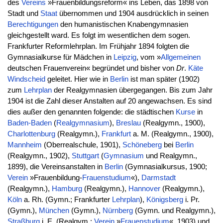
des
Vereins
»Frauenbildungsreform« ins Leben, das 1898 von
Stadt und
Staat
übernommen und 1904 ausdrücklich in seinen
Berechtigungen
den humanistischen Knabengymnasien
gleichgestellt ward. Es folgt im wesentlichen dem sogen.
Frankfurter Reformlehrplan. Im Frühjahr 1894 folgten die
Gymnasialkurse für Mädchen in
Leipzig
, vom »
Allgemeinen
deutschen Frauenverein« begründet und bisher von
Dr
.
Käte
Windscheid
geleitet. Hier wie in
Berlin
ist man später (1902)
zum
Lehrplan
der Realgymnasien übergegangen. Bis zum Jahr
1904 ist die Zahl dieser Anstalten auf 20 angewachsen. Es sind
dies außer den genannten folgende: die städtischen
Kurse
in
Baden-Baden
(
Realgymnasium
),
Breslau
(Realgymn., 1900),
Charlottenburg
(Realgymn.),
Frankfurt
a. M. (Realgymn., 1900),
Mannheim
(Oberrealschule, 1901),
Schöneberg
bei
Berlin
(Realgymn., 1902),
Stuttgart
(
Gymnasium
und Realgymn.,
1899), die Vereinsanstalten in
Berlin
(Gymnasialkursus, 1900;
Verein
»Frauenbildung-
Frauenstudium
«),
Darmstadt
(Realgymn.),
Hamburg
(Realgymn.),
Hannover
(Realgymn.),
Köln
a. Rh. (Gymn.; Frankfurter
Lehrplan
),
Königsberg
i. Pr.
(Gymn.),
München
(Gymn.),
Nürnberg
(Gymn. und Realgymn.),
Straßburg
i. E. (Realgym.;
Verein
»
Frauenstudium
«, 1903) und