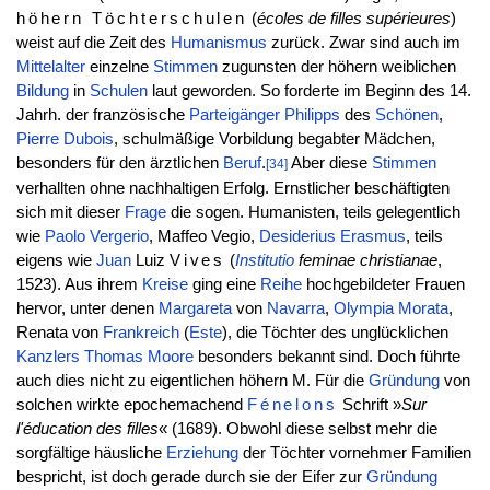
höhern Töchterschulen
(
écoles de filles supérieures
)
weist auf die Zeit des
Humanismus
zurück. Zwar sind auch im
Mittelalter
einzelne
Stimmen
zugunsten der höhern weiblichen
Bildung
in
Schulen
laut geworden. So forderte im Beginn des 14.
Jahrh. der französische
Parteigänger
Philipps
des
Schönen
,
Pierre
Dubois
, schulmäßige Vorbildung begabter Mädchen,
besonders für den ärztlichen
Beruf
.
Aber diese
Stimmen
[34]
verhallten ohne nachhaltigen Erfolg. Ernstlicher beschäftigten
sich mit dieser
Frage
die sogen. Humanisten, teils gelegentlich
wie
Paolo
Vergerio
, Maffeo Vegio,
Desiderius
Erasmus
, teils
eigens wie
Juan
Luiz
Vives
(
Institutio
feminae christianae
,
1523). Aus ihrem
Kreise
ging eine
Reihe
hochgebildeter Frauen
hervor, unter denen
Margareta
von
Navarra
,
Olympia
Morata
,
Renata von
Frankreich
(
Este
), die Töchter des unglücklichen
Kanzlers
Thomas
Moore
besonders bekannt sind. Doch führte
auch dies nicht zu eigentlichen höhern M. Für die
Gründung
von
solchen wirkte epochemachend
Fénelons
Schrift »
Sur
l'éducation des filles
« (1689). Obwohl diese selbst mehr die
sorgfältige häusliche
Erziehung
der Töchter vornehmer Familien
bespricht, ist doch gerade durch sie der Eifer zur
Gründung