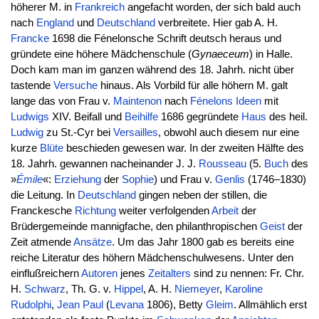
höherer M. in
Frankreich
angefacht worden, der sich bald auch
nach
England
und
Deutschland
verbreitete. Hier gab A. H.
Francke
1698 die Fénelonsche Schrift deutsch heraus und
gründete eine höhere Mädchenschule (
Gynaeceum
) in Halle.
Doch kam man im ganzen während des 18. Jahrh. nicht über
tastende
Versuche
hinaus. Als Vorbild für alle höhern M. galt
lange das von Frau v.
Maintenon
nach
Fénelons
Ideen
mit
Ludwigs
XIV. Beifall und
Beihilfe
1686 gegründete
Haus
des heil.
Ludwig
zu St.-Cyr bei
Versailles
, obwohl auch diesem nur eine
kurze
Blüte
beschieden gewesen war. In der zweiten Hälfte des
18. Jahrh. gewannen nacheinander J. J.
Rousseau
(5.
Buch
des
»
Émile
«:
Erziehung
der
Sophie
) und Frau v.
Genlis
(1746–1830)
die Leitung. In
Deutschland
gingen neben der stillen, die
Franckesche
Richtung
weiter verfolgenden
Arbeit
der
Brüdergemeinde mannigfache, den philanthropischen
Geist
der
Zeit atmende
Ansätze
. Um das Jahr 1800 gab es bereits eine
reiche Literatur des höhern Mädchenschulwesens. Unter den
einflußreichern
Autoren
jenes
Zeitalters
sind zu nennen: Fr. Chr.
H.
Schwarz
, Th. G. v.
Hippel
, A. H.
Niemeyer
,
Karoline
Rudolphi
,
Jean Paul
(
Levana
1806), Betty
Gleim
. Allmählich erst