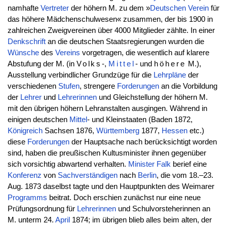
namhafte
Vertreter
der höhern M. zu dem »
Deutschen
Verein
für
das höhere Mädchenschulwesen« zusammen, der bis 1900 in
zahlreichen Zweigvereinen über 4000 Mitglieder zählte. In einer
Denkschrift
an die deutschen Staatsregierungen wurden die
Wünsche
des
Vereins
vorgetragen, die wesentlich auf klarere
Abstufung der M. (in
Volks
-,
Mittel
- und
höhere
M.),
Ausstellung verbindlicher Grundzüge für die
Lehrpläne
der
verschiedenen
Stufen
, strengere
Forderungen
an die Vorbildung
der
Lehrer
und
Lehrerinnen
und Gleichstellung der höhern M.
mit den übrigen höhern Lehranstalten ausgingen. Während in
einigen deutschen
Mittel
- und Kleinstaaten (Baden 1872,
Königreich
Sachsen 1876,
Württemberg
1877,
Hessen
etc.)
diese
Forderungen
der Hauptsache nach berücksichtigt worden
sind, haben die preußischen Kultusminister ihnen gegenüber
sich vorsichtig abwartend verhalten.
Minister
Falk
berief eine
Konferenz
von
Sachverständigen
nach
Berlin
, die vom 18.–23.
Aug. 1873 daselbst tagte und den Hauptpunkten des Weimarer
Programms
beitrat. Doch erschien zunächst nur eine neue
Prüfungsordnung für
Lehrerinnen
und Schulvorsteherinnen an
M. unterm 24.
April
1874; im übrigen blieb alles beim alten, der