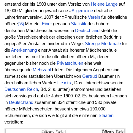
entstand der bis 1903 unter dem Vorsitz von
Helene
Lange
auf
18,000 Mitglieder angewachsene »
Allgemeine
deutsche
Lehrerinnenverein«, 1897 der »Preußische
Verein
für öffentliche
höhere
M.« etc.
Einer
genauen
Statistik
des höhern
[35]
deutschen Mädchenschulwesens in
Deutschland
steht die
große Verschiedenheit der einzelnen dem örtlichen Bedürfnis
angepaßten Anstalten hindernd im Wege.
Strenge
Merkmale
für
die
Anerkennung
einer Anstalt als höherer Mädchenschule
bestehen fast nur für die öffentlichen höhern M., denen
gegenüber bisher noch die
Privatschulen
eine weit
überwiegende
Mehrzahl
bilden. Die folgenden Angaben sind
zumeist der statistischen Übersicht von
Gertrud
Bäumer (in
dem halbamtlichen Werke:
Lexis
, Das Unterrichtswesen im
Deutschen
Reich
, Bd. 2, s. unten) entnommen und beziehen
sich vorwiegend auf die Jahre 1900–02. Es bestanden hiernach
in
Deutschland
zusammen 334 öffentliche und 980 private
höhere Mädchenschulen, besucht von etwa 190,000
Schülerinnen, die sich wie folgt auf die einzelnen
Staaten
verteilten: