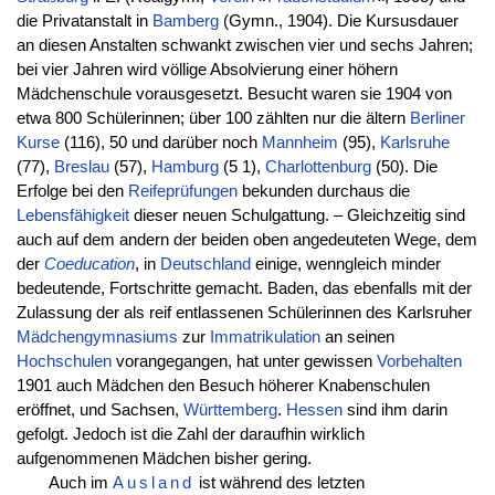
die Privatanstalt in
Bamberg
(Gymn., 1904). Die Kursusdauer
an diesen Anstalten schwankt zwischen vier und sechs Jahren;
bei vier Jahren wird völlige Absolvierung einer höhern
Mädchenschule vorausgesetzt. Besucht waren sie 1904 von
etwa 800 Schülerinnen; über 100 zählten nur die ältern
Berliner
Kurse
(116), 50 und darüber noch
Mannheim
(95),
Karlsruhe
(77),
Breslau
(57),
Hamburg
(5 1),
Charlottenburg
(50). Die
Erfolge bei den
Reifeprüfungen
bekunden durchaus die
Lebensfähigkeit
dieser neuen Schulgattung. – Gleichzeitig sind
auch auf dem andern der beiden oben angedeuteten Wege, dem
der
Coeducation
, in
Deutschland
einige, wenngleich minder
bedeutende, Fortschritte gemacht. Baden, das ebenfalls mit der
Zulassung der als reif entlassenen Schülerinnen des Karlsruher
Mädchengymnasiums
zur
Immatrikulation
an seinen
Hochschulen
vorangegangen, hat unter gewissen
Vorbehalten
1901 auch Mädchen den Besuch höherer Knabenschulen
eröffnet, und Sachsen,
Württemberg
.
Hessen
sind ihm darin
gefolgt. Jedoch ist die Zahl der daraufhin wirklich
aufgenommenen Mädchen bisher gering.
Auch im
Ausland
ist während des letzten