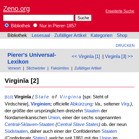
Zeno.org
Erweiterte Suche
Bibliothek
Nur in Pierer-1857
Bibliothek
Lesesaal
Zufälliger Artikel
Kategorien
Shop
DRUCKEN
Pierer's Universal-
<< Virginĭa [1]
|
Virginĭa [3] >>
Lexikon
Vorwort
|
Stichwörter
|
Faksimiles
|
Zufälliger Artikel
Virginĭa [2]
Virginĭa
(
State
of
Virginia
[spr. Steht of
[610]
Virdschinie],
Virginien
;
officielle
Abkürzung
:
Va.,
seltener
Virg
.
),
der größte der ursprünglichen dreizehn
Staaten
der
Nordamerikanischen
Union
, einer der sechs sogenannten
Central
-
Sklaven
-
Staaten
(
Central
Slave States
)
ob. der neun
Südstaaten
, daher auch einer der Conföderirten
Staaten
(Confederate
States
),
welche seit 1861 mit der
Union
im