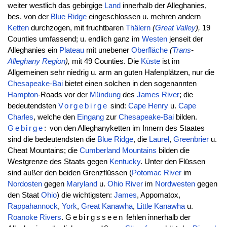
weiter westlich das gebirgige
Land
innerhalb der Alleghanies,
bes. von der
Blue Ridge
eingeschlossen u. mehren andern
Ketten
durchzogen, mit fruchtbaren
Thälern
(
Great Valley
),
19
Counties umfassend; u. endlich ganz im
Westen
jenseit der
Alleghanies ein
Plateau
mit unebener
Oberfläche
(
Trans
-
Alleghany
Region
),
mit 49 Counties. Die
Küste
ist im
Allgemeinen sehr niedrig u. arm an guten Hafenplätzen, nur die
Chesapeake-Bai
bietet einen solchen in den sogenannten
Hampton
-Roads vor der
Mündung
des
James River
; die
bedeutendsten
Vorgebirge
sind:
Cape
Henry
u.
Cape
Charles
, welche den
Eingang
zur
Chesapeake-Bai
bilden.
Gebirge
:
von den Alleghanyketten im Innern des Staates
sind die bedeutendsten die
Blue Ridge
, die
Laurel
,
Greenbrier
u.
Cheat Mountains; die
Cumberland Mountains
bilden die
Westgrenze des Staats gegen
Kentucky
. Unter den Flüssen
sind außer den beiden Grenzflüssen (
Potomac River
im
Nordosten
gegen
Maryland
u.
Ohio
River
im
Nordwesten
gegen
den Staat
Ohio
) die wichtigsten:
James
, Appomatox,
Rappahannock
,
York
,
Great Kanawha
,
Little
Kanawha
u.
Roanoke
Rivers
.
Gebirgsseen
fehlen innerhalb der