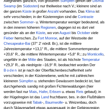
Alleghanies gänzlich, von größeren
Sümpfen
gehört der
Dismal
Swamp
(im
Südosten
) nur theilweise nach V.; kleinere sind an
der ganzen
Küste
in großer
Anzahl
vorhanden. Das
Klima
ist
sehr verschieden; in der Küstenregion sind die
Contraste
zwischen
Sommer
- u. Wintertemperatur weniger bedeutend, als
in den inneren höheren
Regionen
, dagegen ist es dort viel
gesünder als an der
Küste
, wo von
August
bis
October
viele
Fieber
herrschen. Zu
Fort
Monroe
, auf der Westseite der
Chesapeake-Bai
(37° 2' nördl. Br.), ist die mittlere
Jahrestemperatur +13,1° R., die mittlere Sommertemperatur
+20,6° R., die mittlere Wintertemperatur +5,8° R.; zu
Monticello
,
ungefähr in der
Mitte
des Staates, ist als höchste
Temperatur
+29,3° R., als niedrigste –16,9° R. beobachtet worden Der
Boden
ist je nach der Oberflächenbeschaffenheit sehr
verschieden; in der Küstenebene, welche mit zahlreichen
kleineren
Sümpfen
u. stehenden Gewässern bedeckt ist, fast
durchgehends sandig mit großen Fichtenwaldungen (hier
werden fast nur
Mais
,
Hafer
,
Erbsen
u. etwas
Reis
gebaut); in
der Hügelregion ist das
Land
fruchtbarer, bes. in den Flußthälern
vorzugsweise mit
Tabak
-,
Baumwolle
- u. Weizenbau, doch
durch Sklavenarbeit etwas ausgesaugt; in der Gebirgsregion