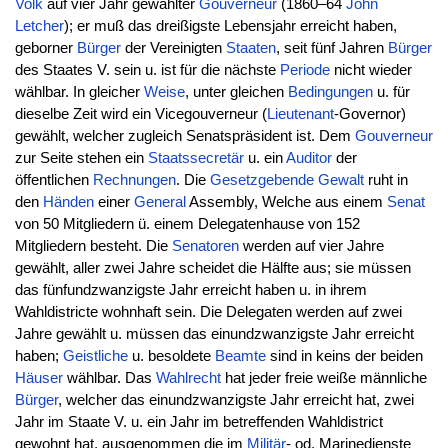
Volk
auf vier Jahr gewählter
Gouverneur
(1860–64
John
Letcher
); er muß das dreißigste Lebensjahr erreicht haben,
geborner
Bürger
der Vereinigten
Staaten
, seit fünf Jahren
Bürger
des Staates V. sein u. ist für die nächste
Periode
nicht wieder
wählbar. In gleicher
Weise
, unter gleichen
Bedingungen
u. für
dieselbe Zeit wird ein Vicegouverneur (
Lieutenant
-Governor)
gewählt, welcher zugleich Senatspräsident ist. Dem
Gouverneur
zur Seite stehen ein
Staatssecretär
u. ein
Auditor
der
öffentlichen
Rechnungen
. Die
Gesetzgebende Gewalt
ruht in
den
Händen
einer
General
Assembly, Welche aus einem
Senat
von 50 Mitgliedern ü. einem Delegatenhause von 152
Mitgliedern besteht. Die
Senatoren
werden auf vier Jahre
gewählt, aller zwei Jahre scheidet die Hälfte aus; sie müssen
das fünfundzwanzigste Jahr erreicht haben u. in ihrem
Wahldistricte wohnhaft sein. Die Delegaten werden auf zwei
Jahre gewählt u. müssen das einundzwanzigste Jahr erreicht
haben;
Geistliche
u. besoldete
Beamte
sind in keins der beiden
Häuser
wählbar. Das
Wahlrecht
hat jeder freie weiße männliche
Bürger
, welcher das einundzwanzigste Jahr erreicht hat, zwei
Jahr im Staate V. u. ein Jahr im betreffenden Wahldistrict
gewohnt hat, ausgenommen die im
Militär
- od. Marinedienste