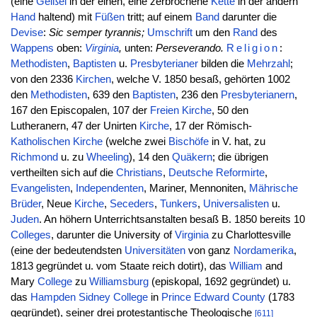
(eine
Geißel
in der einen, eine zerbrochene
Kette
in der andern
Hand
haltend) mit
Füßen
tritt; auf einem
Band
darunter die
Devise
:
Sic semper tyrannis;
Umschrift
um den
Rand
des
Wappens
oben:
Virginia
,
unten:
Perseverando.
Religion
:
Methodisten
,
Baptisten
u.
Presbyterianer
bilden die
Mehrzahl
;
von den 2336
Kirchen
, welche V. 1850 besaß, gehörten 1002
den
Methodisten
, 639 den
Baptisten
, 236 den
Presbyterianern
,
167 den Episcopalen, 107 der
Freien
Kirche
, 50 den
Lutheranern, 47 der Unirten
Kirche
, 17 der Römisch-
Katholischen
Kirche
(welche zwei
Bischöfe
in V. hat, zu
Richmond
u. zu
Wheeling
), 14 den
Quäkern
; die übrigen
vertheilten sich auf die
Christians
,
Deutsche
Reformirte
,
Evangelisten
,
Independenten
, Mariner, Mennoniten,
Mährische
Brüder
, Neue
Kirche
,
Seceders
,
Tunkers
,
Universalisten
u.
Juden
. An höhern Unterrichtsanstalten besaß B. 1850 bereits 10
Colleges
, darunter die University of
Virginia
zu Charlottesville
(eine der bedeutendsten
Universitäten
von ganz
Nordamerika
,
1813 gegründet u. vom Staate reich dotirt), das
William
and
Mary
College
zu
Williamsburg
(episkopal, 1692 gegründet) u.
das
Hampden
Sidney
College
in
Prince Edward
County
(1783
gegründet), seiner drei protestantische Theologische
[611]