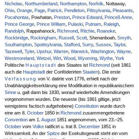
Nicholas
,
Northumberland
,
Northampton
,
Norfolk
, Nottaway,
Ohio
,
Orange
,
Page
,
Patrick
,
Pendleton
,
Pittsylvania
,
Pleasants
,
Pocahontas
, Powhatan,
Preston
,
Prince Edward
,
Princeß Anne
,
Prince George
,
Prince William
,
Pulaski
,
Putnam
,
Raleigh
,
Randolph
, Rappahanock,
Richmond
,
Ritchie
,
Roanoke
,
Rockbridge
,
Rockingham
,
Russell
,
Scott
, Shenanboah,
Smyth
,
Southampton
,
Spottsylvania
,
Stafford
,
Surry
,
Sussex
,
Taylor
,
Tazewell
,
Tyler
,
Upshur
,
Warren
,
Warwick
,
Washington
,
Wayne
,
Westmoreland
,
Wetzel
,
Wirt
,
Wood
,
Wyoming
,
Wythe
,
York
Politische
Hauptstadt
des Staates ist
Richmond
(seit 1861
auch die
Hauptstadt
der Conföderirten
Staaten
). Die erste
Verfassung
von V. datirte von 1776, erhielt nach der
Unabhängigkeitserklärung eine Modifikation in republikanischem
Sinne
u. galt dann bis 1830, worauf wiederholte Amendirungen
vorgenommen wurden. Die neueste (bis 1861 giltige, jetzt
wenigstens factisch aufgehobene)
Constitution
wurde durch
eine am 8.
October
1850 in
Richmond
zusammengetretene
Convention
am 1.
August
1851 angenommen, vom 23.–25.
October
vom
Volke
ratificirt u. trat 8.
December
1851 in
Wirksamkeit. An der
Spitze
der Exekutivgewalt steht ein vom