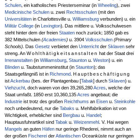
Schulen
, ein katholisches Priesterseminar (in
Wheeling
), zwei
Medicinische Schulen
u. zwei
Rechtsschulen
(mit den
Universitäten
in Charlottesville u.
Williamsburg
verbunden) u. ein
Militär
College
(in
Lexington
). Das mittlere u. Volksschulwesen
steht hinter dem der freien
Staaten
noch zurück; 1850 gab es
382 Mittelschulen
(
Academies
)
u. 3904
Volksschulen
(Primary
Schools)
.
Das
Gesetz
verbietet den
Unterricht
der
Sklaven
sehr
streng. An
Wohlthätigkeitsanstalten
hat der Staat drei
Irrenanstalten
(in
Williamsburg
,
Staunton
u.
Weston
) u. ein
Blinden
u. Taubstummeninstitut (in
Staunton
); das
Staatsgefängniß ist in
Richmond
.
Hauptbeschäftigung
ist
Ackerbau
(bes. der Plantagenbau [
Tabak
] durch
Sklaven
) u.
Viehzucht
, doch waren von den 39,265,280
Acres
, welche der
Staat umfaßt. 1850 erst 10,360,135
Acres
angebaut; die
Industrie
ist trotz des großen
Reichthums
an
Eisen
u.
Steinkohle
noch unbedeutend, nur die
Tabaks
u. Mehlfabrikation ist von
Wichtigkeit, erheblicher sind
Bergbau
u.
Handel
;
Hauptausfuhrartikel sind
Tabak
u.
Weizenmehl
. V. Hai wegen
Mangels
an guten
Häfen
nur geringe Rhederei, nimmt auch an
der großen
Fischerei
der
Atlantischen
Oceanküste nur geringen