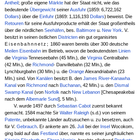
Antheil
; große eigene
Märkte
hat der Staat nicht, wie das
bedeutende
Übergewicht
seiner
Ausfuhr
(1859: 6,722,162
Dollars
) über die
Einfuhr
(1869: 1,116,193
Dollars
) beweist. Die
Retouren
für seine Ausfuhrproducte erhält der Staat großentheils
über die nördlichen
Seehäfen
, bes.
Baltimore
u.
New York
. V.
besitzt in seinen östlichen
Districten
ein gut organisirtes
Eisenbahnnetz;
1860 waren bereits über 300 deutsche
Meilen
Eisenbahn
im Betrieb, wovon die bedeutendsten
Linien
die
Virginia
-Tenneseebahn (45 Mln.), die
Virginia
Centralbahn
(42 Mln.), die
Richmond
- Danvillebahn (32 Mln.), die
Lynchburgbahn (30 Mln.) u. die
Orange
Alexandriabahn (23
Mln.) sind. Von
Kanälen
besitzt B. den
James River
-
Kanawha
Kanal
von
Richmond
nach
Buchanan
, 42 Mln.) u. den
Dismal
Swamp
Kanal
(von
Norfolk
nach
New Lebanon
[Chesapeakebai
nach dem
Albemarle
Sund
], 5 Mln.).
V. wurde 1497 durch
Sebastian
Cabot
zuerst bekannt
gemacht. 1584 machte Sir
Walter
Raleigh
(s.d.) von seinem
Patente
, unbekannte Länder aufzusuchen u. zu besetzen, auch
für V.
Gebrauch
. Er ankerte am 26.
Juli
bei der
Insel
Wocokom,
ging bald auf das
Festland
über, nannte es seiner jungfräulichen