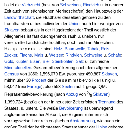
bildet die
Viehzucht
(bes. von
Schweinen
,
Rindvieh
u. in neuerer
Zeit auch von sächsischen Merinoschafen) den Hauptzweig der
Landwirthschaft
, die Flußthäler derselben gehören zu den
fruchtbarsten u. bestcultivirten der
Union
, auch hier weniger von
Sklaven
bebaut als in der Hügelregion; der Theil westlich der
Alleghanies ist fast durchgehends rauh u. uneben, nur
vereinzelte Landstriche fruchtbar, doch reich an Mineralien.
Hauptproducte
sind:
Holz
,
Baumwolle
,
Tabak
,
Reis
,
Zucker
,
Flachs
,
Mais
u.
Weizen
;
Rindvieh
,
Schweine
u.
Schafe
;
Gold
,
Kupfer
,
Eisen
,
Blei
,
Steinkohlen
,
Salz
u. zahlreiche
Mineralquellen
. Gesammtbevölkerung nach dem allgemeinen
Census
von 1860: 1,596,079 Ew. (worunter 490,887
Sklaven
,
mithin über 30
Procent
der
Gesammtbevölkerung
u.
58,042 freie
Farbige
), also 553
Seelen
auf 1 geogr. QM.
2
Repräsentativbevölkerung (nach
Abzug
von
/
Sklaven
)
5
1,399,724 (bezüglich der in neuester Zeit erfolgten
Trennung
des
Staates, s. unten). Die weiße
Bevölkerung
ist überwiegend
anglo-amerikanischer Abkunft; die Virginier rühmen sich
vorzugsweise ihrer rein englischen
Abstammung
, wie auch ein
großer Theil der berühmtesten Staatsmänner der
Union
geborne