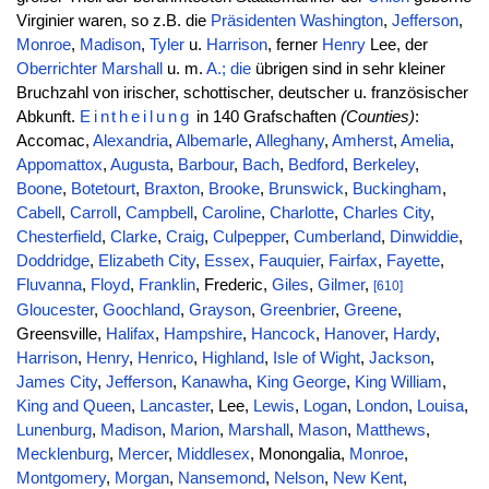
Virginier waren, so z.B. die
Präsidenten
Washington
,
Jefferson
,
Monroe
,
Madison
,
Tyler
u.
Harrison
, ferner
Henry
Lee, der
Oberrichter
Marshall
u. m.
A.; die
übrigen sind in sehr kleiner
Bruchzahl von irischer, schottischer, deutscher u. französischer
Abkunft.
Eintheilung
in 140 Grafschaften
(Counties)
:
Accomac,
Alexandria
,
Albemarle
,
Alleghany
,
Amherst
,
Amelia
,
Appomattox
,
Augusta
,
Barbour
,
Bach
,
Bedford
,
Berkeley
,
Boone
,
Botetourt
,
Braxton
,
Brooke
,
Brunswick
,
Buckingham
,
Cabell
,
Carroll
,
Campbell
,
Caroline
,
Charlotte
,
Charles
City
,
Chesterfield
,
Clarke
,
Craig
,
Culpepper
,
Cumberland
,
Dinwiddie
,
Doddridge
,
Elizabeth City
,
Essex
,
Fauquier
,
Fairfax
,
Fayette
,
Fluvanna
,
Floyd
,
Franklin
, Frederic,
Giles
,
Gilmer
,
[610]
Gloucester
,
Goochland
,
Grayson
,
Greenbrier
,
Greene
,
Greensville,
Halifax
,
Hampshire
,
Hancock
,
Hanover
,
Hardy
,
Harrison
,
Henry
,
Henrico
,
Highland
,
Isle of Wight
,
Jackson
,
James City
,
Jefferson
,
Kanawha
,
King George
,
King William
,
King and Queen
,
Lancaster
, Lee,
Lewis
,
Logan
,
London
,
Louisa
,
Lunenburg
,
Madison
,
Marion
,
Marshall
,
Mason
,
Matthews
,
Mecklenburg
,
Mercer
,
Middlesex
, Monongalia,
Monroe
,
Montgomery
,
Morgan
,
Nansemond
,
Nelson
,
New Kent
,