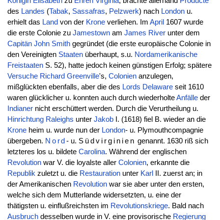
Königin
Elisabeth
zu
Ehren
Virginia
, brachte allerhand
Producte
des
Landes
(
Tabak
,
Sassafras
,
Pelzwerk
) nach
London
u.
erhielt das
Land
von der
Krone
verliehen. Im
April
1607 wurde
die erste Colonie zu
Jamestown
am
James River
unter dem
Capitän
John
Smith
gegründet (die erste europäische Colonie in
den Vereinigten
Staaten
überhaupt, s.u.
Nordamerikanische
Freistaaten
S. 52), hatte jedoch keinen günstigen Erfolg; spätere
Versuche
Richard
Greenville
's,
Colonien
anzulegen,
mißglückten ebenfalls, aber die des
Lords
Delaware
seit 1610
waren glücklicher u. konnten auch durch wiederholte
Anfälle
der
Indianer
nicht erschüttert werden. Durch die Verurtheilung u.
Hinrichtung
Raleighs
unter
Jakob
I. (1618) fiel B. wieder an die
Krone
heim u. wurde nun der
London
- u. Plymouthcompagnie
übergeben.
Nord
- u.
Südvirginien
genannt. 1630 riß sich
letzteres los u. bildete
Carolina
. Während der englischen
Revolution
war V. die loyalste aller
Colonien
, erkannte die
Republik
zuletzt u. die
Restauration
unter
Karl
II. zuerst an; in
der Amerikanischen
Revolution
war sie aber unter den ersten,
welche sich dem Mutterlande widersetzten, u. eine der
thätigsten u. einflußreichsten im
Revolutionskriege
. Bald nach
Ausbruch
desselben wurde in V. eine provisorische
Regierung