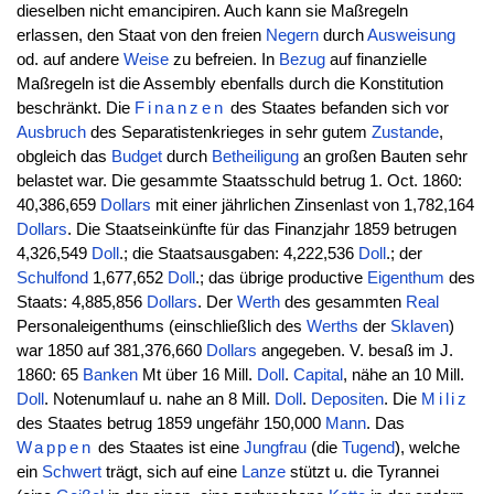
dieselben nicht emancipiren. Auch kann sie Maßregeln
erlassen, den Staat von den freien
Negern
durch
Ausweisung
od. auf andere
Weise
zu befreien. In
Bezug
auf finanzielle
Maßregeln ist die Assembly ebenfalls durch die Konstitution
beschränkt. Die
Finanzen
des Staates befanden sich vor
Ausbruch
des Separatistenkrieges in sehr gutem
Zustande
,
obgleich das
Budget
durch
Betheiligung
an großen Bauten sehr
belastet war. Die gesammte Staatsschuld betrug 1. Oct. 1860:
40,386,659
Dollars
mit einer jährlichen Zinsenlast von 1,782,164
Dollars
. Die Staatseinkünfte für das Finanzjahr 1859 betrugen
4,326,549
Doll
.; die Staatsausgaben: 4,222,536
Doll
.; der
Schulfond
1,677,652
Doll
.; das übrige productive
Eigenthum
des
Staats: 4,885,856
Dollars
. Der
Werth
des gesammten
Real
Personaleigenthums (einschließlich des
Werths
der
Sklaven
)
war 1850 auf 381,376,660
Dollars
angegeben. V. besaß im J.
1860: 65
Banken
Mt über 16 Mill.
Doll
.
Capital
, nähe an 10 Mill.
Doll
. Notenumlauf u. nahe an 8 Mill.
Doll
.
Depositen
. Die
Miliz
des Staates betrug 1859 ungefähr 150,000
Mann
. Das
Wappen
des Staates ist eine
Jungfrau
(die
Tugend
), welche
ein
Schwert
trägt, sich auf eine
Lanze
stützt u. die Tyrannei