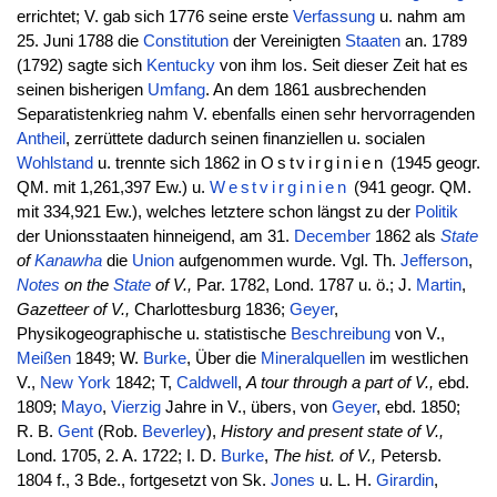
errichtet; V. gab sich 1776 seine erste
Verfassung
u. nahm am
25. Juni 1788 die
Constitution
der Vereinigten
Staaten
an. 1789
(1792) sagte sich
Kentucky
von ihm los. Seit dieser Zeit hat es
seinen bisherigen
Umfang
. An dem 1861 ausbrechenden
Separatistenkrieg nahm V. ebenfalls einen sehr hervorragenden
Antheil
, zerrüttete dadurch seinen finanziellen u. socialen
Wohlstand
u. trennte sich 1862 in
Ostvirginien
(1945 geogr.
QM. mit 1,261,397 Ew.) u.
Westvirginien
(941 geogr. QM.
mit 334,921 Ew.), welches letztere schon längst zu der
Politik
der Unionsstaaten hinneigend, am 31.
December
1862 als
State
of
Kanawha
die
Union
aufgenommen wurde. Vgl. Th.
Jefferson
,
Notes
on the
State
of V.,
Par. 1782, Lond. 1787 u. ö.; J.
Martin
,
Gazetteer of V.,
Charlottesburg 1836;
Geyer
,
Physikogeographische u. statistische
Beschreibung
von V.,
Meißen
1849; W.
Burke
, Über die
Mineralquellen
im westlichen
V.,
New York
1842; T,
Caldwell
,
A tour through a part of V.,
ebd.
1809;
Mayo
,
Vierzig
Jahre in V., übers, von
Geyer
, ebd. 1850;
R. B.
Gent
(Rob.
Beverley
),
History and present state of V.,
Lond. 1705, 2. A. 1722; I. D.
Burke
,
The hist. of V.,
Petersb.
1804 f., 3 Bde., fortgesetzt von Sk.
Jones
u. L. H.
Girardin
,