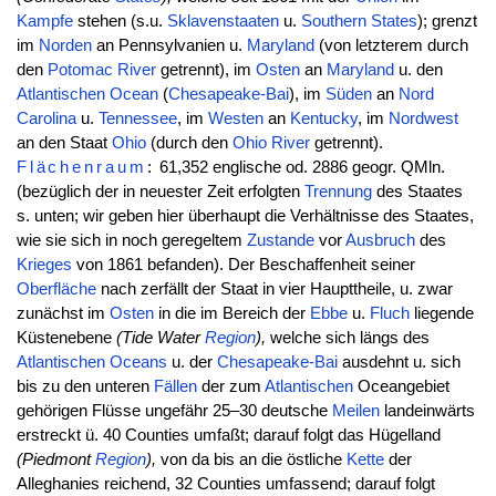
Kampfe
stehen (s.u.
Sklavenstaaten
u.
Southern States
); grenzt
im
Norden
an Pennsylvanien u.
Maryland
(von letzterem durch
den
Potomac River
getrennt), im
Osten
an
Maryland
u. den
Atlantischen
Ocean
(
Chesapeake-Bai
), im
Süden
an
Nord
Carolina
u.
Tennessee
, im
Westen
an
Kentucky
, im
Nordwest
an den Staat
Ohio
(durch den
Ohio
River
getrennt).
Flächenraum
:
61,352 englische od. 2886 geogr. QMln.
(bezüglich der in neuester Zeit erfolgten
Trennung
des Staates
s. unten; wir geben hier überhaupt die Verhältnisse des Staates,
wie sie sich in noch geregeltem
Zustande
vor
Ausbruch
des
Krieges
von 1861 befanden). Der Beschaffenheit seiner
Oberfläche
nach zerfällt der Staat in vier Haupttheile, u. zwar
zunächst im
Osten
in die im Bereich der
Ebbe
u.
Fluch
liegende
Küstenebene
(Tide Water
Region
),
welche sich längs des
Atlantischen
Oceans
u. der
Chesapeake-Bai
ausdehnt u. sich
bis zu den unteren
Fällen
der zum
Atlantischen
Oceangebiet
gehörigen Flüsse ungefähr 25–30 deutsche
Meilen
landeinwärts
erstreckt ü. 40 Counties umfaßt; darauf folgt das Hügelland
(Piedmont
Region
),
von da bis an die östliche
Kette
der
Alleghanies reichend, 32 Counties umfassend; darauf folgt