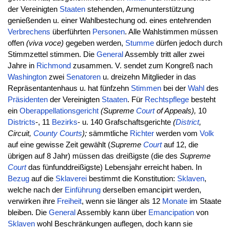
der Vereinigten
Staaten
stehenden, Armenunterstützung
genießenden u. einer Wahlbestechung od. eines entehrenden
Verbrechens
überführten
Personen
. Alle Wahlstimmen müssen
offen
(viva voce)
gegeben werden,
Stumme
dürfen jedoch durch
Stimmzettel stimmen. Die
General
Assembly tritt aller zwei
Jahre in
Richmond
zusammen. V. sendet zum Kongreß nach
Washington
zwei
Senatoren
u. dreizehn Mitglieder in das
Repräsentantenhaus u. hat fünfzehn
Stimmen
bei der
Wahl
des
Präsidenten
der Vereinigten
Staaten
. Für
Rechtspflege
besteht
ein
Oberappellationsgericht
(Supreme
Court
of Appeals),
10
Districts
-, 11
Bezirks
- u. 140 Grafschaftsgerichte
(
District
,
Circuit,
County
Courts
)
;
sämmtliche
Richter
werden vom
Volk
auf eine gewisse Zeit gewählt (
Supreme
Court
auf 12, die
übrigen auf 8 Jahr) müssen das dreißigste (die des
Supreme
Court
das fünfunddreißigste) Lebensjahr erreicht haben. In
Bezug
auf die
Sklaverei
bestimmt die Konstitution:
Sklaven
,
welche nach der
Einführung
derselben emancipirt werden,
verwirken ihre
Freiheit
, wenn sie länger als 12
Monate
im Staate
bleiben. Die
General
Assembly kann über
Emancipation
von
Sklaven
wohl Beschränkungen auflegen, doch kann sie