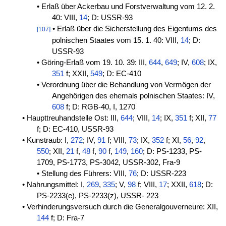
• Erlaß über Ackerbau und Forstverwaltung vom 12. 2.
40: VIII,
14
; D: USSR-93
• Erlaß über die Sicherstellung des Eigentums des
[107]
polnischen Staates vom 15. 1. 40: VIII,
14
; D:
USSR-93
• Göring-Erlaß vom 19. 10. 39: III,
644
,
649
; IV,
608
; IX,
351
f; XXII,
549
; D: EC-410
• Verordnung über die Behandlung von Vermögen der
Angehörigen des ehemals polnischen Staates: IV,
608
f; D: RGB-40, I, 1270
• Haupttreuhandstelle Ost: III,
644
; VIII,
14
; IX,
351
f; XII,
77
f; D: EC-410, USSR-93
• Kunstraub: I,
272
; IV,
91
f; VIII,
73
; IX,
352
f; XI,
56
,
92
,
550
; XII,
21
f,
48
f,
90
f,
149
,
160
; D: PS-1233, PS-
1709, PS-1773, PS-3042, USSR-302, Fra-9
• Stellung des Führers: VIII,
76
; D: USSR-223
• Nahrungsmittel: I,
269
,
335
; V,
98
f; VIII,
17
; XXII,
618
; D:
PS-2233(e), PS-2233(z), USSR- 223
• Verhinderungsversuch durch die Generalgouverneure: XII,
144
f; D: Fra-7