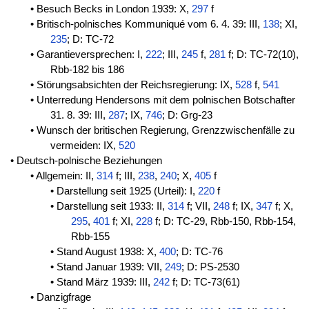
• Besuch Becks in London 1939: X,
297
f
• Britisch-polnisches Kommuniqué vom 6. 4. 39: III,
138
; XI,
235
; D: TC-72
• Garantieversprechen: I,
222
; III,
245
f,
281
f; D: TC-72(10),
Rbb-182 bis 186
• Störungsabsichten der Reichsregierung: IX,
528
f,
541
• Unterredung Hendersons mit dem polnischen Botschafter
31. 8. 39: III,
287
; IX,
746
; D: Grg-23
• Wunsch der britischen Regierung, Grenzzwischenfälle zu
vermeiden: IX,
520
• Deutsch-polnische Beziehungen
• Allgemein: II,
314
f; III,
238
,
240
; X,
405
f
• Darstellung seit 1925 (Urteil): I,
220
f
• Darstellung seit 1933: II,
314
f; VII,
248
f; IX,
347
f; X,
295
,
401
f; XI,
228
f; D: TC-29, Rbb-150, Rbb-154,
Rbb-155
• Stand August 1938: X,
400
; D: TC-76
• Stand Januar 1939: VII,
249
; D: PS-2530
• Stand März 1939: III,
242
f; D: TC-73(61)
• Danzigfrage