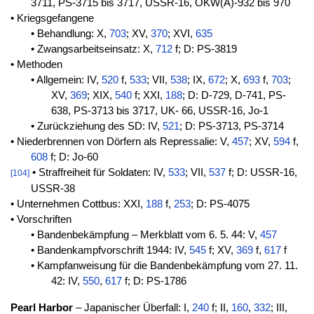
3711, PS-3715 bis 3717, USSR-16, OKW(A)-932 bis 970
• Kriegsgefangene
• Behandlung: X,
703
; XV,
370
; XVI,
635
• Zwangsarbeitseinsatz: X,
712
f; D: PS-3819
• Methoden
• Allgemein: IV,
520
f,
533
; VII,
538
; IX,
672
; X,
693
f,
703
;
XV,
369
; XIX,
540
f; XXI,
188
; D: D-729, D-741, PS-
638, PS-3713 bis 3717, UK- 66, USSR-16, Jo-1
• Zurückziehung des SD: IV,
521
; D: PS-3713, PS-3714
• Niederbrennen von Dörfern als Repressalie: V,
457
; XV,
594
f,
608
f; D: Jo-60
• Straffreiheit für Soldaten: IV,
533
; VII,
537
f; D: USSR-16,
[104]
USSR-38
• Unternehmen Cottbus: XXI,
188
f,
253
; D: PS-4075
• Vorschriften
• Bandenbekämpfung – Merkblatt vom 6. 5. 44: V,
457
• Bandenkampfvorschrift 1944: IV,
545
f; XV,
369
f,
617
f
• Kampfanweisung für die Bandenbekämpfung vom 27. 11.
42: IV,
550
,
617
f; D: PS-1786
Pearl Harbor
– Japanischer Überfall: I,
240
f; II,
160
,
332
; III,