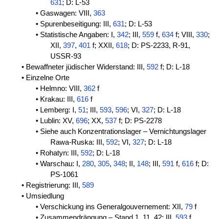
631
; D: L-53
• Gaswagen: VIII,
363
• Spurenbeseitigung: III,
631
; D: L-53
• Statistische Angaben: I,
342
; III,
559
f,
634
f; VIII,
330
;
XII,
397
,
401
f; XXII,
618
; D: PS-2233, R-91,
USSR-93
• Bewaffneter jüdischer Widerstand: III,
592
f; D: L-18
• Einzelne Orte
• Helmno: VIII,
362
f
• Krakau: III,
616
f
• Lemberg: I,
51
; III,
593
,
596
; VI,
327
; D: L-18
• Lublin: XV,
696
; XX,
537
f; D: PS-2278
• Siehe auch Konzentrationslager – Vernichtungslager
Rawa-Ruska: III,
592
; VI,
327
; D: L-18
• Rohatyn: III,
592
; D: L-18
• Warschau: I,
280
,
305
,
348
; II,
148
; III,
591
f,
616
f; D:
PS-1061
• Registrierung: III,
589
• Umsiedlung
• Verschickung ins Generalgouvernement: XII,
79
f
• Zusammendrängung – Stand 1. 11. 42: III,
593
f