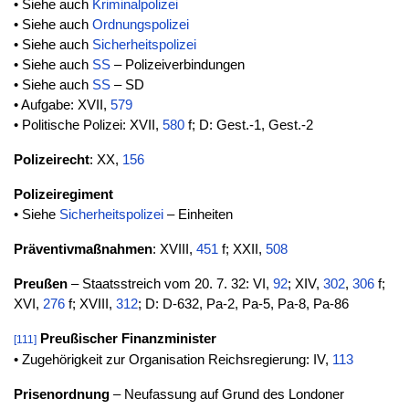
• Siehe auch
Kriminalpolizei
• Siehe auch
Ordnungspolizei
• Siehe auch
Sicherheitspolizei
• Siehe auch
SS
– Polizeiverbindungen
• Siehe auch
SS
– SD
• Aufgabe: XVII,
579
• Politische Polizei: XVII,
580
f; D: Gest.-1, Gest.-2
Polizeirecht
: XX,
156
Polizeiregiment
• Siehe
Sicherheitspolizei
– Einheiten
Präventivmaßnahmen
: XVIII,
451
f; XXII,
508
Preußen
– Staatsstreich vom 20. 7. 32: VI,
92
; XIV,
302
,
306
f;
XVI,
276
f; XVIII,
312
; D: D-632, Pa-2, Pa-5, Pa-8, Pa-86
Preußischer Finanzminister
[111]
• Zugehörigkeit zur Organisation Reichsregierung: IV,
113
Prisenordnung
– Neufassung auf Grund des Londoner