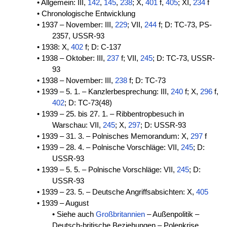
• Allgemein: III,
142
,
145
,
238
; X,
401
f,
405
; XI,
234
f
• Chronologische Entwicklung
• 1937 – November: III,
229
; VII,
244
f; D: TC-73, PS-
2357, USSR-93
• 1938: X,
402
f; D: C-137
• 1938 – Oktober: III,
237
f; VII,
245
; D: TC-73, USSR-
93
• 1938 – November: III,
238
f; D: TC-73
• 1939 – 5. 1. – Kanzlerbesprechung: III,
240
f; X,
296
f,
402
; D: TC-73(48)
• 1939 – 25. bis 27. 1. – Ribbentropbesuch in
Warschau: VII,
245
; X,
297
; D: USSR-93
• 1939 – 31. 3. – Polnisches Memorandum: X,
297
f
• 1939 – 28. 4. – Polnische Vorschläge: VII,
245
; D:
USSR-93
• 1939 – 5. 5. – Polnische Vorschläge: VII,
245
; D:
USSR-93
• 1939 – 23. 5. – Deutsche Angriffsabsichten: X,
405
• 1939 – August
• Siehe auch
Großbritannien
– Außenpolitik –
Deutsch-britische Beziehungen – Polenkrise