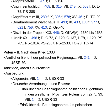
• Angriffsbefehl: II,
289
f; D: C-126
• Angriffsentschluß: I,
408
; II,
315
; VII,
249
; IX,
658
f; D: L-
79, PS-388
• Angriffstermin: III,
280
f; X,
306
f,
578
; XV,
461
; D: TC-90
• Bombardement Warschaus: II,
493
; IX,
43
f,
199
f,
377
f,
621
f,
759
; XV,
410
; D: Grg-46
• Disziplin der Truppe: XXI,
446
; D: OKW(A)- 1680 bis 1685
• Urteil: XXII,
498
f; D: C-72, C-120, C-137, L-79, L-120, PS-
789, PS-1014, PS-2357, PS-2530, TC-73, TC-74
Polen
– II. Nach dem Krieg 1939
• Amtlicher Bericht der polnischen Regierung...: VII,
241
f; D:
USSR-93
Annexion, durch Deutschland
• Ausbeutung
• Allgemein: VIII,
14
f; D: USSR-93
• Deutsche Verordnungen und Erlasse
• Erlaß über die Beschlagnahme polnischen Eigentums
in den westlichen Provinzen Polens vom 27. 9. 39:
VIII,
14
; D: USSR-93
• Erlaß über die Beschlagnahme des polnischen