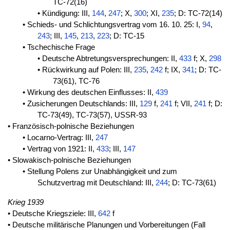
TC-72(16)
• Kündigung: III,
144
,
247
; X,
300
; XI,
235
; D: TC-72(14)
• Schieds- und Schlichtungsvertrag vom 16. 10. 25: I,
94
,
243
; III,
145
,
213
,
223
; D: TC-15
• Tschechische Frage
• Deutsche Abtretungsversprechungen: II,
433
f; X,
298
• Rückwirkung auf Polen: III,
235
,
242
f; IX,
341
; D: TC-
73(61), TC-76
• Wirkung des deutschen Einflusses: II,
439
• Zusicherungen Deutschlands: III,
129
f,
241
f; VII,
241
f; D:
TC-73(49), TC-73(57), USSR-93
• Französisch-polnische Beziehungen
• Locarno-Vertrag: III,
247
• Vertrag von 1921: II,
433
; III,
147
• Slowakisch-polnische Beziehungen
• Stellung Polens zur Unabhängigkeit und zum
Schutzvertrag mit Deutschland: III,
244
; D: TC-73(61)
Krieg 1939
• Deutsche Kriegsziele: III,
642
f
• Deutsche militärische Planungen und Vorbereitungen (Fall