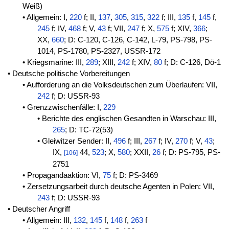
Weiß)
• Allgemein: I,
220
f; II,
137
,
305
,
315
,
322
f; III,
135
f,
145
f,
245
f; IV,
468
f; V,
43
f; VII,
247
f; X,
575
f; XIV,
366
;
XX,
660
; D: C-120, C-126, C-142, L-79, PS-798, PS-
1014, PS-1780, PS-2327, USSR-172
• Kriegsmarine: III,
289
; XIII,
242
f; XIV,
80
f; D: C-126, Dö-1
• Deutsche politische Vorbereitungen
• Aufforderung an die Volksdeutschen zum Überlaufen: VII,
242
f; D: USSR-93
• Grenzzwischenfälle: I,
229
• Berichte des englischen Gesandten in Warschau: III,
265
; D: TC-72(53)
• Gleiwitzer Sender: II,
496
f; III,
267
f; IV,
270
f; V,
43
;
IX,
44,
523
; X,
580
; XXII,
26
f; D: PS-795, PS-
[106]
2751
• Propagandaaktion: VI,
75
f; D: PS-3469
• Zersetzungsarbeit durch deutsche Agenten in Polen: VII,
243
f; D: USSR-93
• Deutscher Angriff
• Allgemein: III,
132
,
145
f,
148
f,
263
f