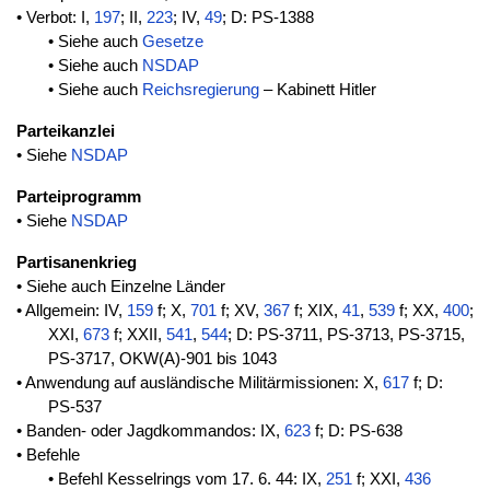
• Verbot: I,
197
; II,
223
; IV,
49
; D: PS-1388
• Siehe auch
Gesetze
• Siehe auch
NSDAP
• Siehe auch
Reichsregierung
– Kabinett Hitler
Parteikanzlei
• Siehe
NSDAP
Parteiprogramm
• Siehe
NSDAP
Partisanenkrieg
• Siehe auch Einzelne Länder
• Allgemein: IV,
159
f; X,
701
f; XV,
367
f; XIX,
41
,
539
f; XX,
400
;
XXI,
673
f; XXII,
541
,
544
; D: PS-3711, PS-3713, PS-3715,
PS-3717, OKW(A)-901 bis 1043
• Anwendung auf ausländische Militärmissionen: X,
617
f; D:
PS-537
• Banden- oder Jagdkommandos: IX,
623
f; D: PS-638
• Befehle
• Befehl Kesselrings vom 17. 6. 44: IX,
251
f; XXI,
436