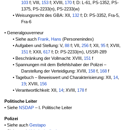
103
f; VIII,
153
f; XVIII,
170
f; D: L-61, PS-1352, PS-
1375, PS-2233(n), PS-2233(w)
• Weisungsrecht des GBA: XII,
132
f; D: PS-3352, Fra-5,
Fra-6
• Generalgouverneur
• Siehe auch
Frank, Hans
(Personenindex)
• Aufgaben und Stellung: V,
88
f; VII,
256
f; XII,
95
f; XVIII,
151
f; XXII,
617
f; D: PS-2233(m), USSR-289
• Beschränkung der Vollmacht: XVIII,
151
f
• Spannungen mit dem Befehlshaber der Polizei –
Darstellung der Verteidigung: XVIII,
158
f,
168
f
• Tagebuch – Beweiswert und Charakterisierung: XII,
14
,
19
; XVIII,
156
• Verantwortlichkeit: XII,
14
; XVIII,
178
f
Politische Leiter
• Siehe
NSDAP
– I. Politische Leiter
Polizei
• Siehe auch
Gestapo