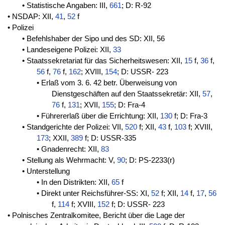
• Statistische Angaben: III,
661
; D: R-92
• NSDAP: XII,
41
,
52
f
• Polizei
• Befehlshaber der Sipo und des SD: XII, 56
• Landeseigene Polizei: XII,
33
• Staatssekretariat für das Sicherheitswesen: XII,
15
f,
36
f,
56
f,
76
f,
162
; XVIII,
154
; D: USSR- 223
• Erlaß vom 3. 6. 42 betr. Überweisung von
Dienstgeschäften auf den Staatssekretär: XII,
57
,
76
f,
131
; XVII,
155
; D: Fra-4
• Führererlaß über die Errichtung: XII,
130
f; D: Fra-3
• Standgerichte der Polizei: VII,
520
f; XII,
43
f,
103
f; XVIII,
173
; XXII,
389
f; D: USSR-335
• Gnadenrecht: XII,
83
• Stellung als Wehrmacht: V,
90
; D: PS-2233(r)
• Unterstellung
• In den Distrikten: XII,
65
f
• Direkt unter Reichsführer-SS: XI,
52
f; XII,
14
f,
17
,
56
f,
114
f; XVIII,
152
f; D: USSR- 223
• Polnisches Zentralkomitee, Bericht über die Lage der