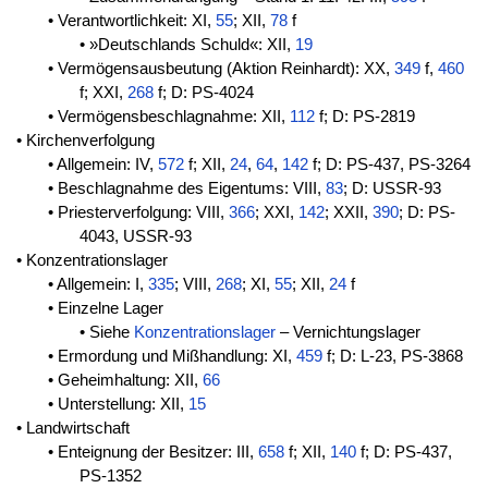
• Verantwortlichkeit: XI,
55
; XII,
78
f
• »Deutschlands Schuld«: XII,
19
• Vermögensausbeutung (Aktion Reinhardt): XX,
349
f,
460
f; XXI,
268
f; D: PS-4024
• Vermögensbeschlagnahme: XII,
112
f; D: PS-2819
• Kirchenverfolgung
• Allgemein: IV,
572
f; XII,
24
,
64
,
142
f; D: PS-437, PS-3264
• Beschlagnahme des Eigentums: VIII,
83
; D: USSR-93
• Priesterverfolgung: VIII,
366
; XXI,
142
; XXII,
390
; D: PS-
4043, USSR-93
• Konzentrationslager
• Allgemein: I,
335
; VIII,
268
; XI,
55
; XII,
24
f
• Einzelne Lager
• Siehe
Konzentrationslager
– Vernichtungslager
• Ermordung und Mißhandlung: XI,
459
f; D: L-23, PS-3868
• Geheimhaltung: XII,
66
• Unterstellung: XII,
15
• Landwirtschaft
• Enteignung der Besitzer: III,
658
f; XII,
140
f; D: PS-437,
PS-1352