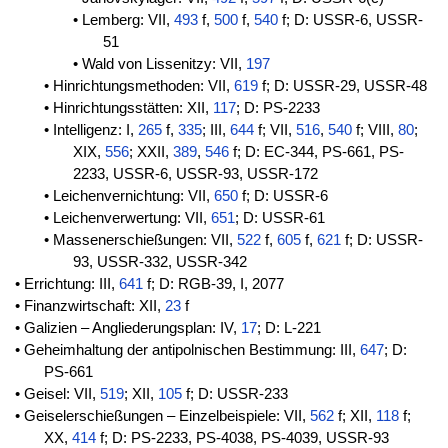
• Lemberg: VII,
493
f,
500
f,
540
f; D: USSR-6, USSR-
51
• Wald von Lissenitzy: VII,
197
• Hinrichtungsmethoden: VII,
619
f; D: USSR-29, USSR-48
• Hinrichtungsstätten: XII,
117
; D: PS-2233
• Intelligenz: I,
265
f,
335
; III,
644
f; VII,
516
,
540
f; VIII,
80
;
XIX,
556
; XXII,
389
,
546
f; D: EC-344, PS-661, PS-
2233, USSR-6, USSR-93, USSR-172
• Leichenvernichtung: VII,
650
f; D: USSR-6
• Leichenverwertung: VII,
651
; D: USSR-61
• Massenerschießungen: VII,
522
f,
605
f,
621
f; D: USSR-
93, USSR-332, USSR-342
• Errichtung: III,
641
f; D: RGB-39, I, 2077
• Finanzwirtschaft: XII,
23
f
• Galizien – Angliederungsplan: IV,
17
; D: L-221
• Geheimhaltung der antipolnischen Bestimmung: III,
647
; D:
PS-661
• Geisel: VII,
519
; XII,
105
f; D: USSR-233
• Geiselerschießungen – Einzelbeispiele: VII,
562
f; XII,
118
f;
XX,
414
f; D: PS-2233, PS-4038, PS-4039, USSR-93