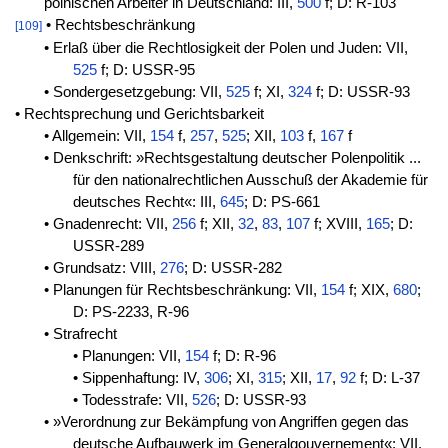
polnischen Arbeiter in Deutschland: III,
500
f; D: R-103
• Rechtsbeschränkung
[109]
• Erlaß über die Rechtlosigkeit der Polen und Juden: VII,
525
f; D: USSR-95
• Sondergesetzgebung: VII,
525
f; XI,
324
f; D: USSR-93
• Rechtsprechung und Gerichtsbarkeit
• Allgemein: VII,
154
f,
257
,
525
; XII,
103
f,
167
f
• Denkschrift: »Rechtsgestaltung deutscher Polenpolitik ...
für den nationalrechtlichen Ausschuß der Akademie für
deutsches Recht«: III,
645
; D: PS-661
• Gnadenrecht: VII,
256
f; XII,
32
,
83
,
107
f; XVIII,
165
; D:
USSR-289
• Grundsatz: VIII,
276
; D: USSR-282
• Planungen für Rechtsbeschränkung: VII,
154
f; XIX,
680
;
D: PS-2233, R-96
• Strafrecht
• Planungen: VII,
154
f; D: R-96
• Sippenhaftung: IV,
306
; XI,
315
; XII,
17
,
92
f; D: L-37
• Todesstrafe: VII,
526
; D: USSR-93
• »Verordnung zur Bekämpfung von Angriffen gegen das
deutsche Aufbauwerk im Generalgouvernement«: VII,