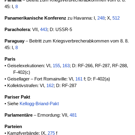
Panama
– Beitritt zum Kriegsverbrecherabkommen vom 8. 8.
45: I,
8
Panamerikanische Konferenz
zu Havanna: I,
248
; X,
512
Paracholera
: VII,
443
; D: USSR-5
Paraguay
– Beitritt zum Kriegsverbrecherabkommen vom 8. 8.
45: I,
8
Paris
• Geiselexekutionen: VI,
155
,
163
; D: RF-266, RF-287, RF-288,
F-402(c)
• Geisellager – Fort Romainville: VI,
161
f; D: F-402(a)
• Kollektivstrafen: VI,
162
; D: RF-287
Pariser Pakt
• Siehe
Kellogg-Briand-Pakt
Parlamentäre
– Ermordung: VII,
481
Parteien
• Kampfverbände: IX,
275
f