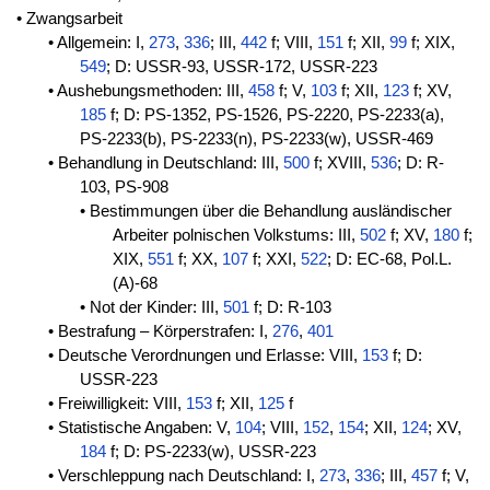
• Zwangsarbeit
• Allgemein: I,
273
,
336
; III,
442
f; VIII,
151
f; XII,
99
f; XIX,
549
; D: USSR-93, USSR-172, USSR-223
• Aushebungsmethoden: III,
458
f; V,
103
f; XII,
123
f; XV,
185
f; D: PS-1352, PS-1526, PS-2220, PS-2233(a),
PS-2233(b), PS-2233(n), PS-2233(w), USSR-469
• Behandlung in Deutschland: III,
500
f; XVIII,
536
; D: R-
103, PS-908
• Bestimmungen über die Behandlung ausländischer
Arbeiter polnischen Volkstums: III,
502
f; XV,
180
f;
XIX,
551
f; XX,
107
f; XXI,
522
; D: EC-68, Pol.L.
(A)-68
• Not der Kinder: III,
501
f; D: R-103
• Bestrafung – Körperstrafen: I,
276
,
401
• Deutsche Verordnungen und Erlasse: VIII,
153
f; D:
USSR-223
• Freiwilligkeit: VIII,
153
f; XII,
125
f
• Statistische Angaben: V,
104
; VIII,
152
,
154
; XII,
124
; XV,
184
f; D: PS-2233(w), USSR-223
• Verschleppung nach Deutschland: I,
273
,
336
; III,
457
f; V,