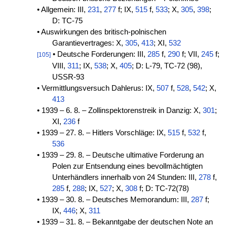
• Allgemein: III,
231
,
277
f; IX,
515
f,
533
; X,
305
,
398
;
D: TC-75
• Auswirkungen des britisch-polnischen
Garantievertrages: X,
305
,
413
; XI,
532
• Deutsche Forderungen: III,
285
f,
290
f; VII,
245
f;
[105]
VIII,
311
; IX,
538
; X,
405
; D: L-79, TC-72 (98),
USSR-93
• Vermittlungsversuch Dahlerus: IX,
507
f,
528
,
542
; X,
413
• 1939 – 6. 8. – Zollinspektorenstreik in Danzig: X,
301
;
XI,
236
f
• 1939 – 27. 8. – Hitlers Vorschläge: IX,
515
f,
532
f,
536
• 1939 – 29. 8. – Deutsche ultimative Forderung an
Polen zur Entsendung eines bevollmächtigten
Unterhändlers innerhalb von 24 Stunden: III,
278
f,
285
f,
288
; IX,
527
; X,
308
f; D: TC-72(78)
• 1939 – 30. 8. – Deutsches Memorandum: III,
287
f;
IX,
446
; X,
311
• 1939 – 31. 8. – Bekanntgabe der deutschen Note an