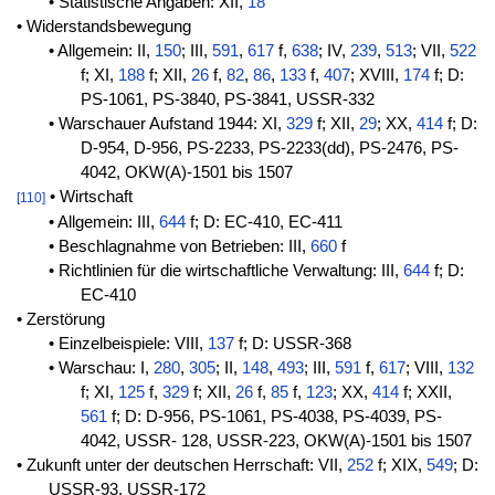
• Statistische Angaben: XII,
18
• Widerstandsbewegung
• Allgemein: II,
150
; III,
591
,
617
f,
638
; IV,
239
,
513
; VII,
522
f; XI,
188
f; XII,
26
f,
82
,
86
,
133
f,
407
; XVIII,
174
f; D:
PS-1061, PS-3840, PS-3841, USSR-332
• Warschauer Aufstand 1944: XI,
329
f; XII,
29
; XX,
414
f; D:
D-954, D-956, PS-2233, PS-2233(dd), PS-2476, PS-
4042, OKW(A)-1501 bis 1507
• Wirtschaft
[110]
• Allgemein: III,
644
f; D: EC-410, EC-411
• Beschlagnahme von Betrieben: III,
660
f
• Richtlinien für die wirtschaftliche Verwaltung: III,
644
f; D:
EC-410
• Zerstörung
• Einzelbeispiele: VIII,
137
f; D: USSR-368
• Warschau: I,
280
,
305
; II,
148
,
493
; III,
591
f,
617
; VIII,
132
f; XI,
125
f,
329
f; XII,
26
f,
85
f,
123
; XX,
414
f; XXII,
561
f; D: D-956, PS-1061, PS-4038, PS-4039, PS-
4042, USSR- 128, USSR-223, OKW(A)-1501 bis 1507
• Zukunft unter der deutschen Herrschaft: VII,
252
f; XIX,
549
; D:
USSR-93, USSR-172