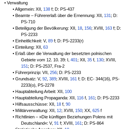
• Verwaltung
• Allgemein: XII,
138
f; D: PS-437
• Beamte – Führererlaß über die Ernennung: XII,
131
; D:
PS-710
• Beteiligung der Bevölkerung: XII,
18
,
156
; XVIII,
163
f; D:
PS-2233
• Einheitlichkeit: V,
89
f; D: PS-2233(r)
• Einteilung: XII,
63
• Erlaß über die Verwaltung der besetzten polnischen
Gebiete vom 12. 10. 39: I,
401
; XII,
35
f,
130
; XVIII,
151
; D: PS-2537, Fra-2
• Führerprinzip: VII,
256
; D: PS-2233
• Grundsatz: V,
92
,
389
; XVIII,
161
f; D: EC- 344(16), PS-
2233(o), PS-2278
• Hauptabteilung Arbeit: XII,
100
• Hauptabteilung Propaganda: XII,
116
f,
161
; D: PS-2233
• Hilfsausschüsse: XII,
18
f,
90
• Militärverwaltung: XII,
12
; XVIII,
150
; XX,
625
f
• Richtlinien – »Die künftigen Beziehungen Polens mit
Deutschland«: V,
91
f; XVIII,
161
; D: PS-864