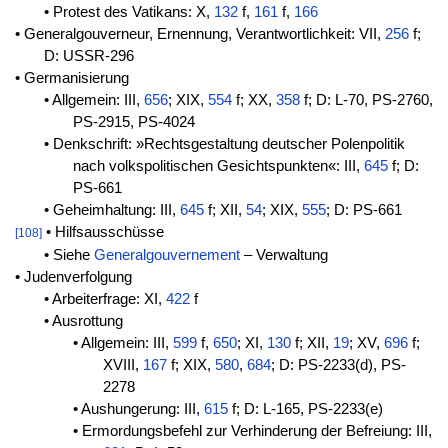
• Protest des Vatikans: X,
132
f,
161
f,
166
• Generalgouverneur, Ernennung, Verantwortlichkeit: VII,
256
f;
D: USSR-296
• Germanisierung
• Allgemein: III,
656
; XIX,
554
f; XX,
358
f; D: L-70, PS-2760,
PS-2915, PS-4024
• Denkschrift: »Rechtsgestaltung deutscher Polenpolitik
nach volkspolitischen Gesichtspunkten«: III,
645
f; D:
PS-661
• Geheimhaltung: III,
645
f; XII,
54
; XIX,
555
; D: PS-661
• Hilfsausschüsse
[108]
• Siehe
Generalgouvernement
– Verwaltung
• Judenverfolgung
• Arbeiterfrage: XI,
422
f
• Ausrottung
• Allgemein: III,
599
f,
650
; XI,
130
f; XII,
19
; XV,
696
f;
XVIII,
167
f; XIX,
580
,
684
; D: PS-2233(d), PS-
2278
• Aushungerung: III,
615
f; D: L-165, PS-2233(e)
• Ermordungsbefehl zur Verhinderung der Befreiung: III,