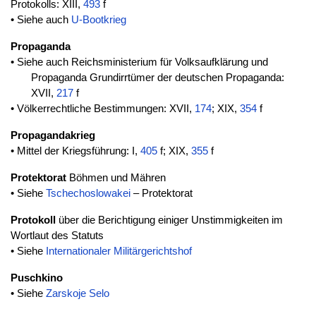
Protokolls: XIII,
493
f
• Siehe auch
U-Bootkrieg
Propaganda
• Siehe auch Reichsministerium für Volksaufklärung und
Propaganda Grundirrtümer der deutschen Propaganda:
XVII,
217
f
• Völkerrechtliche Bestimmungen: XVII,
174
; XIX,
354
f
Propagandakrieg
• Mittel der Kriegsführung: I,
405
f; XIX,
355
f
Protektorat
Böhmen und Mähren
• Siehe
Tschechoslowakei
– Protektorat
Protokoll
über die Berichtigung einiger Unstimmigkeiten im
Wortlaut des Statuts
• Siehe
Internationaler Militärgerichtshof
Puschkino
• Siehe
Zarskoje Selo