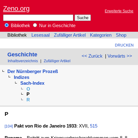
Zeno.org
Erweiterte Suche
Bibliothek
Nur in Geschichte
Bibliothek
Lesesaal
Zufälliger Artikel
Kategorien
Shop
DRUCKEN
Geschichte
<< Zurück
|
Vorwärts >>
Inhaltsverzeichnis
|
Zufälliger Artikel
Der Nürnberger Prozeß
Indizes
Sach-Index
O
P
R
P
Pakt von Rio de Janeiro 1933
: XVII,
515
[104]