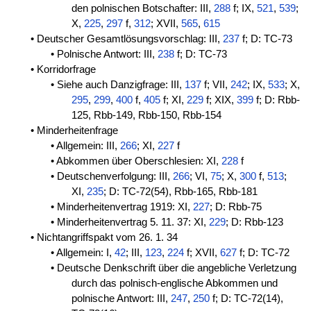
den polnischen Botschafter: III,
288
f; IX,
521
,
539
;
X,
225
,
297
f,
312
; XVII,
565
,
615
• Deutscher Gesamtlösungsvorschlag: III,
237
f; D: TC-73
• Polnische Antwort: III,
238
f; D: TC-73
• Korridorfrage
• Siehe auch Danzigfrage: III,
137
f; VII,
242
; IX,
533
; X,
295
,
299
,
400
f,
405
f; XI,
229
f; XIX,
399
f; D: Rbb-
125, Rbb-149, Rbb-150, Rbb-154
• Minderheitenfrage
• Allgemein: III,
266
; XI,
227
f
• Abkommen über Oberschlesien: XI,
228
f
• Deutschenverfolgung: III,
266
; VI,
75
; X,
300
f,
513
;
XI,
235
; D: TC-72(54), Rbb-165, Rbb-181
• Minderheitenvertrag 1919: XI,
227
; D: Rbb-75
• Minderheitenvertrag 5. 11. 37: XI,
229
; D: Rbb-123
• Nichtangriffspakt vom 26. 1. 34
• Allgemein: I,
42
; III,
123
,
224
f; XVII,
627
f; D: TC-72
• Deutsche Denkschrift über die angebliche Verletzung
durch das polnisch-englische Abkommen und
polnische Antwort: III,
247
,
250
f; D: TC-72(14),