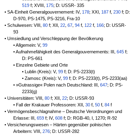
519
f; XVIII,
175
; D: USSR- 335
• SA-Einheit Generalgouvernement: IV,
178
; XXI,
187
f,
230
f; D:
D-970, PS-1475, PS-3216, Fra-10
• Schulwesen: VIII,
80
f; XII,
22
,
67
,
94
f,
122
f,
166
; D: USSR-
93
• Umsiedlung und Verschleppung der Bevölkerung
• Allgemein: V,
99
• Aufnahmefähigkeit des Generalgouvernements: III,
645
f;
D: PS-661
• Einzelne Gebiete und Orte
• Lublin (Kreis): V,
99
f; D: PS-2233(t)
• Zamosc (Kreis): V,
99
f; D: PS-2233(t), PS-2233(aa)
• »Gutrassige« Polen nach Deutschland: III,
647
; D: PS-
2233(g)
• Universitäten: VIII,
80
f; XII,
22
; D: USSR-93
• Fall der Krakauer Professoren: XII,
30
f,
50
f,
84
f
• Vermögensbeschlagnahme – Deutsche Verordnungen und
Erlasse: III,
659
f; IV,
608
f; D: RGB-40, I, 1270; R-92
• Versicherungswesen – Härten gegenüber polnischen
Arbeitern: VIII,
276
; D: USSR-282