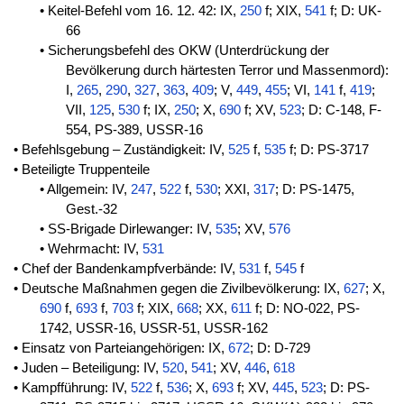
• Keitel-Befehl vom 16. 12. 42: IX,
250
f; XIX,
541
f; D: UK-
66
• Sicherungsbefehl des OKW (Unterdrückung der
Bevölkerung durch härtesten Terror und Massenmord):
I,
265
,
290
,
327
,
363
,
409
; V,
449
,
455
; VI,
141
f,
419
;
VII,
125
,
530
f; IX,
250
; X,
690
f; XV,
523
; D: C-148, F-
554, PS-389, USSR-16
• Befehlsgebung – Zuständigkeit: IV,
525
f,
535
f; D: PS-3717
• Beteiligte Truppenteile
• Allgemein: IV,
247
,
522
f,
530
; XXI,
317
; D: PS-1475,
Gest.-32
• SS-Brigade Dirlewanger: IV,
535
; XV,
576
• Wehrmacht: IV,
531
• Chef der Bandenkampfverbände: IV,
531
f,
545
f
• Deutsche Maßnahmen gegen die Zivilbevölkerung: IX,
627
; X,
690
f,
693
f,
703
f; XIX,
668
; XX,
611
f; D: NO-022, PS-
1742, USSR-16, USSR-51, USSR-162
• Einsatz von Parteiangehörigen: IX,
672
; D: D-729
• Juden – Beteiligung: IV,
520
,
541
; XV,
446
,
618
• Kampfführung: IV,
522
f,
536
; X,
693
f; XV,
445
,
523
; D: PS-