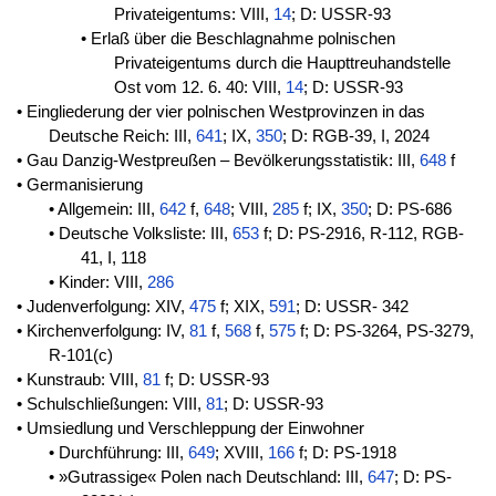
Privateigentums: VIII,
14
; D: USSR-93
• Erlaß über die Beschlagnahme polnischen
Privateigentums durch die Haupttreuhandstelle
Ost vom 12. 6. 40: VIII,
14
; D: USSR-93
• Eingliederung der vier polnischen Westprovinzen in das
Deutsche Reich: III,
641
; IX,
350
; D: RGB-39, I, 2024
• Gau Danzig-Westpreußen – Bevölkerungsstatistik: III,
648
f
• Germanisierung
• Allgemein: III,
642
f,
648
; VIII,
285
f; IX,
350
; D: PS-686
• Deutsche Volksliste: III,
653
f; D: PS-2916, R-112, RGB-
41, I, 118
• Kinder: VIII,
286
• Judenverfolgung: XIV,
475
f; XIX,
591
; D: USSR- 342
• Kirchenverfolgung: IV,
81
f,
568
f,
575
f; D: PS-3264, PS-3279,
R-101(c)
• Kunstraub: VIII,
81
f; D: USSR-93
• Schulschließungen: VIII,
81
; D: USSR-93
• Umsiedlung und Verschleppung der Einwohner
• Durchführung: III,
649
; XVIII,
166
f; D: PS-1918
• »Gutrassige« Polen nach Deutschland: III,
647
; D: PS-