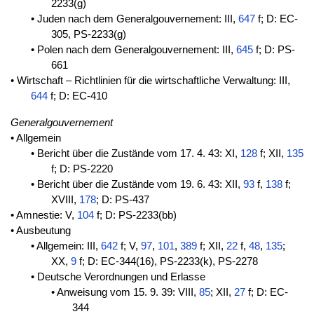
2233(g)
• Juden nach dem Generalgouvernement: III,
647
f; D: EC-
305, PS-2233(g)
• Polen nach dem Generalgouvernement: III,
645
f; D: PS-
661
• Wirtschaft – Richtlinien für die wirtschaftliche Verwaltung: III,
644
f; D: EC-410
Generalgouvernement
• Allgemein
• Bericht über die Zustände vom 17. 4. 43: XI,
128
f; XII,
135
f; D: PS-2220
• Bericht über die Zustände vom 19. 6. 43: XII,
93
f,
138
f;
XVIII,
178
; D: PS-437
• Amnestie: V,
104
f; D: PS-2233(bb)
• Ausbeutung
• Allgemein: III,
642
f; V,
97
,
101
,
389
f; XII,
22
f,
48
,
135
;
XX,
9
f; D: EC-344(16), PS-2233(k), PS-2278
• Deutsche Verordnungen und Erlasse
• Anweisung vom 15. 9. 39: VIII,
85
; XII,
27
f; D: EC-
344