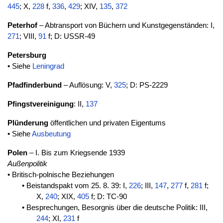
445
; X,
228
f,
336
,
429
; XIV,
135
,
372
Peterhof
– Abtransport von Büchern und Kunstgegenständen: I,
271
; VIII,
91
f; D: USSR-49
Petersburg
• Siehe
Leningrad
Pfadfinderbund
– Auflösung: V,
325
; D: PS-2229
Pfingstvereinigung
: II,
137
Plünderung
öffentlichen und privaten Eigentums
• Siehe
Ausbeutung
Polen
– I. Bis zum Kriegsende 1939
Außenpolitik
• Britisch-polnische Beziehungen
• Beistandspakt vom 25. 8. 39: I,
226
; III,
147
,
277
f,
281
f;
X,
240
; XIX,
405
f; D: TC-90
• Besprechungen, Besorgnis über die deutsche Politik: III,
244
; XI,
231
f