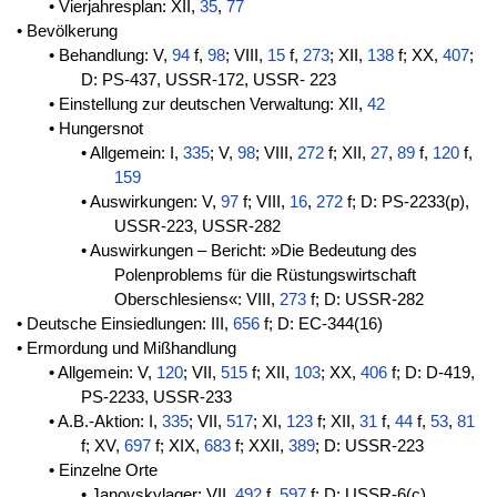
• Vierjahresplan: XII,
35
,
77
• Bevölkerung
• Behandlung: V,
94
f,
98
; VIII,
15
f,
273
; XII,
138
f; XX,
407
;
D: PS-437, USSR-172, USSR- 223
• Einstellung zur deutschen Verwaltung: XII,
42
• Hungersnot
• Allgemein: I,
335
; V,
98
; VIII,
272
f; XII,
27
,
89
f,
120
f,
159
• Auswirkungen: V,
97
f; VIII,
16
,
272
f; D: PS-2233(p),
USSR-223, USSR-282
• Auswirkungen – Bericht: »Die Bedeutung des
Polenproblems für die Rüstungswirtschaft
Oberschlesiens«: VIII,
273
f; D: USSR-282
• Deutsche Einsiedlungen: III,
656
f; D: EC-344(16)
• Ermordung und Mißhandlung
• Allgemein: V,
120
; VII,
515
f; XII,
103
; XX,
406
f; D: D-419,
PS-2233, USSR-233
• A.B.-Aktion: I,
335
; VII,
517
; XI,
123
f; XII,
31
f,
44
f,
53
,
81
f; XV,
697
f; XIX,
683
f; XXII,
389
; D: USSR-223
• Einzelne Orte
• Janovskylager: VII,
492
f,
597
f; D: USSR-6(c)